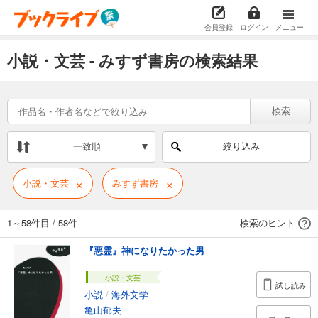
会員登録
ログイン
メニュー
小説・文芸 - みすず書房の検索結果
検索
一致順
絞り込み
×
×
小説・文芸
みすず書房
1～58件目
/
58件
検索のヒント
『悪霊』神になりたかった男
小説・文芸
試し読み
小説
/
海外文学
亀山郁夫