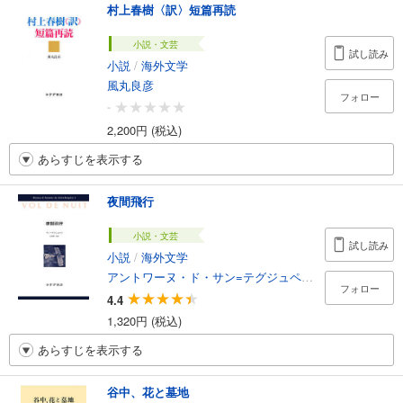
村上春樹〈訳〉短篇再読
小説・文芸
試し読み
小説
/
海外文学
風丸良彦
フォロー
-
2,200円 (税込)
あらすじを表示する
夜間飛行
小説・文芸
試し読み
小説
/
海外文学
アントワーヌ・ド・サン=テグジュペリ
/
山崎庸一郎
フォロー
4.4
1,320円 (税込)
あらすじを表示する
谷中、花と墓地