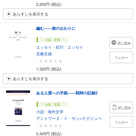
2,200円 (税込)
あらすじを表示する
編む――旅のおわりに
小説・文芸
試し読み
エッセイ・紀行
/
エッセイ
北條文緒
フォロー
-
1,320円 (税込)
あらすじを表示する
ある人質への手紙――戦時の記録2
小説・文芸
試し読み
小説
/
海外文学
アントワーヌ・ド・サン=テグジュペリ
/
山崎庸一郎
フォロー
-
2,420円 (税込)