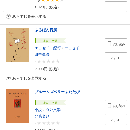
4.0
1,320円 (税込)
あらすじを表示する
ふるほん行脚
小説・文芸
試し読み
エッセイ・紀行
/
エッセイ
田中眞澄
フォロー
-
2,090円 (税込)
あらすじを表示する
ブルームズベリーふたたび
小説・文芸
試し読み
小説
/
海外文学
北條文緒
フォロー
-