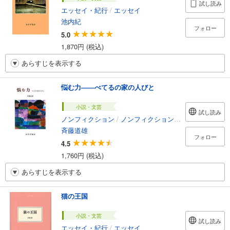
試し読み
エッセイ・紀行
/
エッセイ
池内紀
フォロー
5.0
1,870円 (税込)
あらすじを表示する
悩む力――べてるの家の人びと
小説・文芸
試し読み
ノンフィクション
/
ノンフィクション・ドキュメンタリー
斉藤道雄
フォロー
4.5
1,760円 (税込)
あらすじを表示する
猫の王国
小説・文芸
試し読み
エッセイ・紀行
/
エッセイ