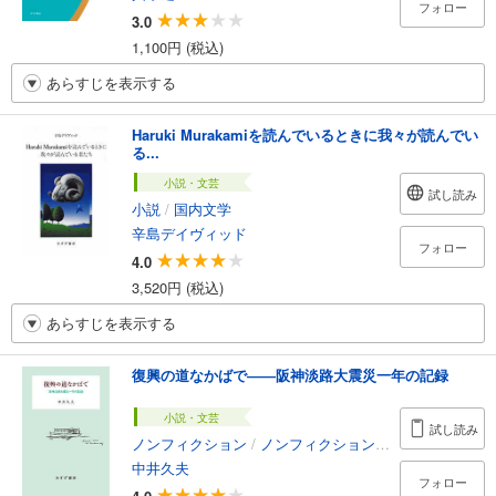
フォロー
3.0
1,100円 (税込)
あらすじを表示する
Haruki Murakamiを読んでいるときに我々が読んでい
る...
小説・文芸
試し読み
小説
/
国内文学
辛島デイヴィッド
フォロー
4.0
3,520円 (税込)
あらすじを表示する
復興の道なかばで――阪神淡路大震災一年の記録
小説・文芸
試し読み
ノンフィクション
/
ノンフィクション・ドキュメンタリー
中井久夫
フォロー