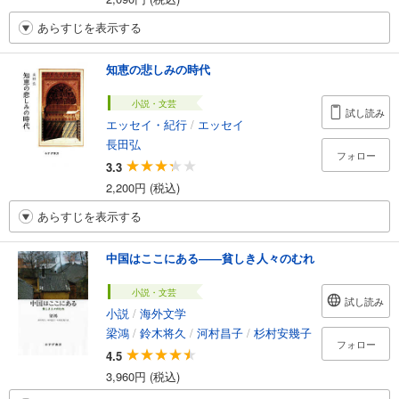
あらすじを表示する
知恵の悲しみの時代
小説・文芸
試し読み
エッセイ・紀行
/
エッセイ
長田弘
フォロー
3.3
2,200円 (税込)
あらすじを表示する
中国はここにある――貧しき人々のむれ
小説・文芸
試し読み
小説
/
海外文学
梁鴻
/
鈴木将久
/
河村昌子
/
杉村安幾子
フォロー
4.5
3,960円 (税込)