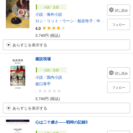
小説・文芸
試し読み
小説
/
海外小説
ロン・リット・ウーン
/
枇谷玲子
/
中村冬美
フォロー
4.0
3,740円 (税込)
あらすじを表示する
建設現場
小説・文芸
試し読み
小説
/
国内小説
坂口恭平
フォロー
-
3,740円 (税込)
あらすじを表示する
心は二十歳さ――戦時の記録3