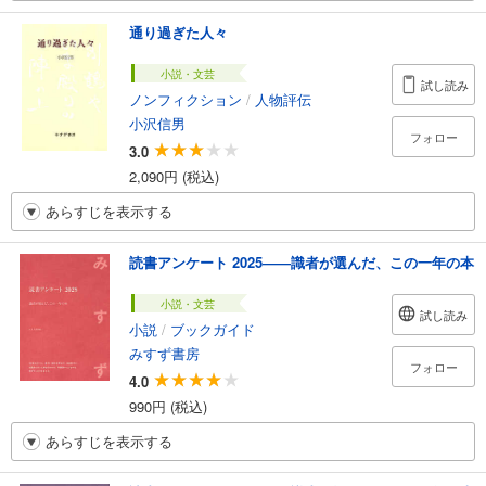
通り過ぎた人々
小説・文芸
試し読み
ノンフィクション
/
人物評伝
小沢信男
フォロー
3.0
2,090円 (税込)
あらすじを表示する
読書アンケート 2025――識者が選んだ、この一年の本
小説・文芸
試し読み
小説
/
ブックガイド
みすず書房
フォロー
4.0
990円 (税込)
あらすじを表示する