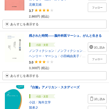
北條文緒
フォロー
3.7
2,860円 (税込)
あらすじを表示する
残された時間――脳外科医マーシュ、がんと生きる
小説・文芸
試し読み
ノンフィクション
/
ノンフィクション・ドキュメンタリー
ヘンリー・マーシュ
/
小田嶋由美子
/
仲野徹
フォロー
3.0
3,300円 (税込)
あらすじを表示する
『白鯨』アメリカン・スタディーズ
小説・文芸
試し読み
小説
/
海外文学
巽孝之