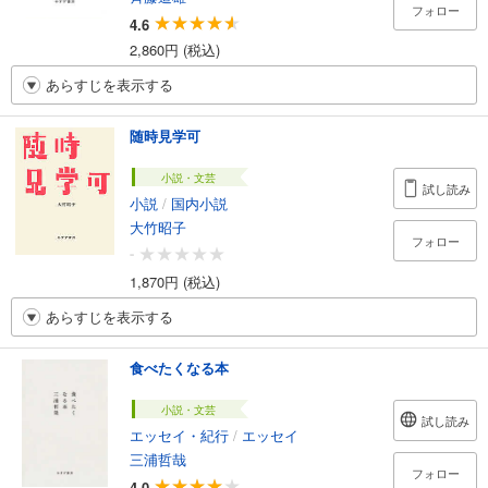
フォロー
4.6
2,860円 (税込)
あらすじを表示する
随時見学可
小説・文芸
試し読み
小説
/
国内小説
大竹昭子
フォロー
-
1,870円 (税込)
あらすじを表示する
食べたくなる本
小説・文芸
試し読み
エッセイ・紀行
/
エッセイ
三浦哲哉
フォロー
4.0