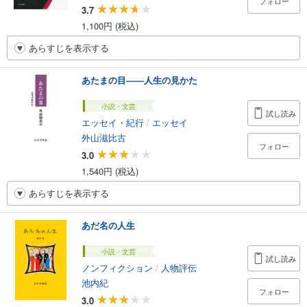
フォロー
3.7
1,100円 (税込)
あらすじを表示する
あたまの目――人生の見かた
小説・文芸
試し読み
エッセイ・紀行
/
エッセイ
外山滋比古
フォロー
3.0
1,540円 (税込)
あらすじを表示する
あだ名の人生
小説・文芸
試し読み
ノンフィクション
/
人物評伝
池内紀
フォロー
3.0