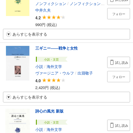
ノンフィクション
/
ノンフィクション・ドキュメンタリー
中井久夫
フォロー
4.2
990円 (税込)
あらすじを表示する
三ギニー――戦争と女性
小説・文芸
試し読み
小説
/
海外文学
ヴァージニア・ウルフ
/
出淵敬子
フォロー
4.0
2,420円 (税込)
あらすじを表示する
詩心の風光 新版
小説・文芸
試し読み
小説
/
海外文学