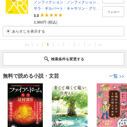
ノンフィクション
/
ノンフィクション・ドキュメンタリー
サラ・ギルバート
/
キャサリン・グリーン
/
黒川耕大
フォロー
5.0
3,960円 (税込)
あらすじを表示する
<<
<
1
・
・
・
>
>>
検索条件を変更する
無料で読める小説・文芸
一覧
>>