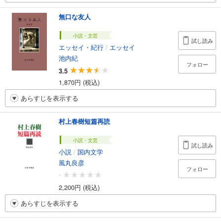
無口な友人
小説・文芸
試し読み
エッセイ・紀行
/
エッセイ
池内紀
フォロー
3.5
1,870円 (税込)
あらすじを表示する
村上春樹短篇再読
小説・文芸
試し読み
小説
/
国内文学
風丸良彦
フォロー
-
2,200円 (税込)
あらすじを表示する