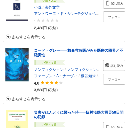
小説・文芸
試し読み
小説
/
海外文学
アントワーヌ・ド・サン=テグジュペリ
/
山崎庸一郎
フォロー
-
2,420円 (税込)
あらすじを表示する
コード・グレー――救命救急医がみた医療の限界と不
確実性
小説・文芸
試し読み
ノンフィクション
/
ノンフィクション・ドキュメンタリー
ファーゾン・A・ナーヴィ
/
桐谷知未
/
原井宏明
フォロー
4.0
3,520円 (税込)
あらすじを表示する
災害がほんとうに襲った時――阪神淡路大震災50日間
の記録
小説・文芸
試し読み