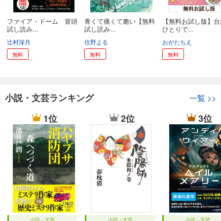
ファイア・ドーム 冒頭
青くて痛くて脆い【無料
【無料お試し版】台
試し読み...
試し読み...
ひとりで...
辻村深月
住野よる
おがたちえ
無料
無料
無料
小説・文芸ランキング
一覧
>>
1位
2位
3位
小説・文芸
小説・文芸
小説・文芸