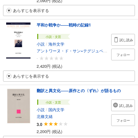
2,090円 (税込)
あらすじを表示する
平和か戦争か――戦時の記録1
小説・文芸
試し読み
小説
/
海外文学
アントワーヌ・ド・サン=テグジュペリ
/
山崎庸一郎
フォロー
-
2,420円 (税込)
あらすじを表示する
翻訳と異文化――原作との〈ずれ〉が語るもの
小説・文芸
試し読み
小説
/
国内文学
北條文緒
フォロー
3.0
2,200円 (税込)