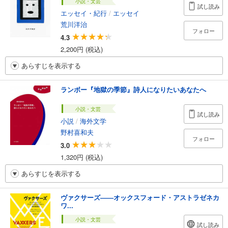
小説・文芸
試し読み
エッセイ・紀行
/
エッセイ
荒川洋治
フォロー
4.3
2,200円 (税込)
あらすじを表示する
ランボー『地獄の季節』詩人になりたいあなたへ
小説・文芸
試し読み
小説
/
海外文学
野村喜和夫
フォロー
3.0
1,320円 (税込)
あらすじを表示する
ヴァクサーズ――オックスフォード・アストラゼネカ
ワ...
小説・文芸
試し読み