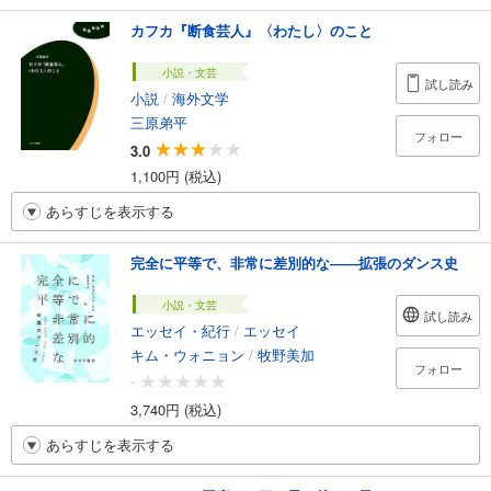
カフカ『断食芸人』〈わたし〉のこと
小説・文芸
試し読み
小説
/
海外文学
三原弟平
フォロー
3.0
1,100円 (税込)
あらすじを表示する
完全に平等で、非常に差別的な――拡張のダンス史
小説・文芸
試し読み
エッセイ・紀行
/
エッセイ
キム・ウォニョン
/
牧野美加
フォロー
-
3,740円 (税込)
あらすじを表示する