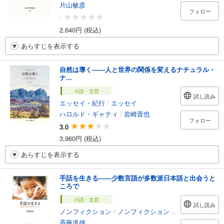
片山敏彦
フォロー
-
2,640円 (税込)
あらすじを表示する
自然は導く――人と世界の関係を変えるナチュラル・
ナ...
小説・文芸
試し読み
エッセイ・紀行
/
エッセイ
ハロルド・ギャティ
/
岩崎晋也
フォロー
3.0
3,960円 (税込)
あらすじを表示する
手話を生きる――少数言語が多数派日本語と出会うと
ころで
小説・文芸
試し読み
ノンフィクション
/
ノンフィクション・ドキュメンタリー
斉藤道雄