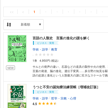
<<
<
1
・
・
・
・
・
・
新着順
言語の人類史 言葉の進化の謎を解く
ビジネス・実用
/
学術・語学
教育
-
1巻
4,950円 (税込)
サルとの発声の違い、石器などの道具の製作や火の使用、
NEW
言葉の発達、脳の進化、遺伝子変異……多分野の知見を駆
語の起源と進化という人類最大の謎に壮大なスケールで挑む。 サル
声、声道のしくみ、石器の製作、子どもの言語学習、火の
化、遺伝、意味や発音の変化、抽象思考、象徴性…… 言
うつと不安の認知療法練習帳［増補改訂版］
どのように生まれ、進化してきたのか―――？ 言語学、
ビジネス・実用
遺伝学、神経科学、心理学、動物行動学……各分野先端の
の先史時代』『歌うネアンデルタール』のミズン教授が、
/
学術・語学
哲学・宗教・心理
壮大なジグソーパズルに挑む。 「魅力あふれる人類精神史。言語学、考古
4.5
学、遺伝学、神経科学、AI研究による最新の知見を巧み