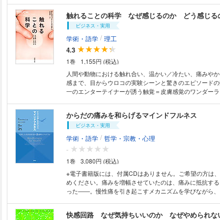
いった偏見は早々に覆されるが、それだけではない。「カ
前」の感覚を通して物語と関わることで、自閉症者がユニ
触れることの科学 なぜ感じるのか どう感じる
書体験をしていることが明らかになる。それぞれ独特の症
ビジネス・実用
彼らの、物語への感受性はときに痛切とも言えるほど鋭敏
『白鯨』を読む第一章では、言葉を話さない自閉症の青年
/
学術・語学
理工
登場人物よりも鯨に自分を重ねながら小説世界を「泳ぎ」
4.3
に綴りはじめる。『白鯨』のモチーフはやがて、ティトと
1巻
1,155円 (税込)
を呑み込んでいく。著者は近年の脳科学的知見にもとづい
性（ニューロダイバーシティ）と読書」というテーマをか
人間や動物における触れ合い、温かい／冷たい、痛みやか
り下げている。そこでは、自閉症者と定型発達者、双方の
感まで、目からウロコの実験シーンと驚きのエピソードの
互いを照射し合い、読むという行為の尽きせぬ可能性を浮
一のエンターテイナーが誘う触覚＝皮膚感覚のワンダーラ
る。だからこそ、本書の読後に強く体感されるのは、多様
文学の力の無辺さだ。
からだの痛みを和らげるマインドフルネス
ビジネス・実用
/
学術・語学
哲学・宗教・心理
-
1巻
3,080円 (税込)
※電子書籍版には、付属CDはありません。ご希望の方は
めください。痛みを増幅させていたのは、痛みに抵抗する
った――。慢性痛を引き起こすメカニズムを学びながら、
き」を変えていくためのマインドフルネス瞑想を実践する。
の瞑想を1日2回、8週間続けるプログラムで、慢性痛の苦
快感回路 なぜ気持ちいいのか なぜやめられな
に自分で対処できる方法を身につける。効果的に取り組め