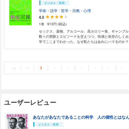
ビジネス・実用
ンスCD付き。からだへの負担の少ない姿勢や動きも図解
る。
/
学術・語学
哲学・宗教・心理
4.0
1巻
913円 (税込)
セックス、薬物、アルコール、高カロリー食、ギャンブル
数々の実験とエピソードを交えつつ、快感と依存のしくみ
学でここまでわかった、なぜ私たちはあれにハマるのか？
<<
<
1
・
・
・
・
・
・
ユーザーレビュー
あなたがあなたであることの科学 人の個性とはな
ビジネス・実用