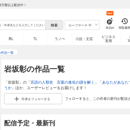
8万冊以上配信中！
Get!
セーフサーチ 中
来店pt
閲覧履
ビジネス
BL
TL
ラノベ
小説・文芸
実用
め作品一覧
岩坂彰の作品一覧
「岩坂彰」の「
言語の人類史 言葉の進化の謎を解く
」「
あなたがあなた
うか
」ほか、ユーザーレビューをお届けします！
フォローすると、この作者の新刊が配信
作者を
フォローする
配信予定・最新刊