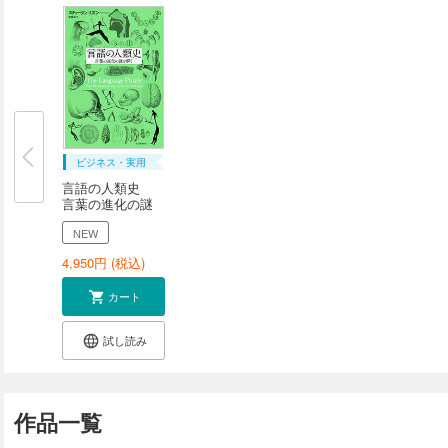
ビジネス・実用
言語の人類史
言葉の進化の謎
を...
NEW
4,950
円 (税込)
カート
試し読み
作品一覧