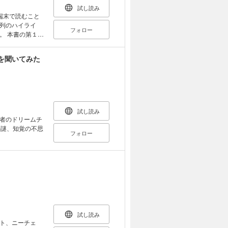
―アリス・ロバ
試し読み
路』著者、『人
端末で読むこと
列のハイライ
フォロー
者を引き込む語
１版
発揮されてい
セラーとなって
長、『宗教の起
がり、さまざまな
を聞いてみた
臨床上の発展の
フルネス、受
についても加
ても優れた内容
試し読み
者のドリームチ
の謎、知覚の不思
フォロー
試し読み
ト、ニーチェ