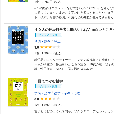
1巻
2,750円 (税込)
のある言語進化説を提示している。驚異的な偉業だ。」―
ーツ（バーミンガム大学教授、『人類20万年 遙かなる旅
※この商品はタブレットなど大きいディスプレイを備えた
類の進化 大図鑑』編著者） 「私たちの誰もが共有する何より重要なもの
に適しています。また、文字だけを拡大することや、文字
――言語――の生い立ちをつぶさに描く伝記である。読む
ト、検索、辞書の参照、引用などの機能が使用できません。 本書の第
り口で深い洞察を展開するミズン教授の素晴らしい才能が
は刊行後、すでに世界で100万部以上の実売を誇るベスト
る。」――ロビン・ダンバー（元・イギリス霊長類学会会
いる。初版から20年近くの間に認知療法の適用範囲も広
４０人の神経科学者に脳のいちばん面白いところ
源』『人類進化』『ことばの起源』著者）
分野で活用されるようになっている。本書では、そうした
ビジネス・実用
成果をもとに、新たに不安に対する内容を充実、マインド
容、赦し、感謝、ポジティブ心理学などの新しい取り組み
/
学術・語学
理工
筆。研修医向けの実践的な教材のみならず、専門教材とし
3.0
になっている。
1巻
1,397円 (税込)
科学界のエンターテイナー、リンデン教授率いる神経科学
ームが研究の一番面白いところを語る。10代の脳、双子
議、性的指向、AIと心…脳を揺さぶる37話
一冊でつかむ哲学
ビジネス・実用
/
学術・語学
哲学・宗教・心理
3.0
1巻
1,892円 (税込)
哲学とはどのような学問か。ソクラテス、デカルト、カン