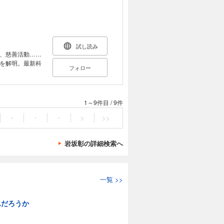
で詳しく紹介す
試し読み
、慈善活動……
を解明。最新科
フォロー
1～9件目
/
9件
・
・
・
>
>>
岩坂彰の詳細検索へ
一覧
>>
んだろうか