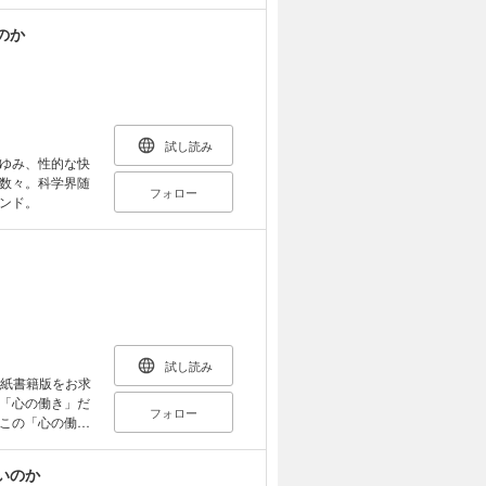
テゴリー化以
ークで鮮烈な読
のか
状や経歴をもつ
だ。たとえば
ティトが、どの
、その感覚を詩
著者の生活全体
て、「神経多様
試し読み
つてないほど掘
ゆみ、性的な快
読み方の特性が
数々。科学界随
フォロー
かび上がらせ
ンド。
な脳と交感する
試し読み
、紙書籍版をお求
「心の働き」だ
フォロー
この「心の働
1回10分程度
しみやストレス
いのか
る瞑想のガイダ