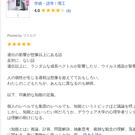
学術・語学
/
理工
4.0
(4)
Posted by
ブクログ
遺伝の影響が想像以上にある話
反対に、ない話
遺伝以上に、ランダムな成長ベクトルが影響したり、ウイルス感染が影
人の個性が生じる過程は想像を超えてておもしろい。
わたしのこどもたちが、あんなに異なるのも納得。
以下、印象的な知能の定義。
個人のレベルでも集団のレベルでも、知能というトピックほど議論を呼
しかし、知能とはいったい何だろうか。デラウェア大学の心理学者リン
は理解の助けになる。
（知能とは）推論、計画、問題解決、抽象思考、複雑な観念の理解、迅
に関わる。単に書物から学ぶことや、学
...続きを読む