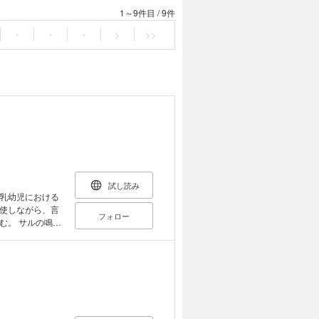
1～9件目
/
9件
・
・
・
>
>>
試し読み
乳幼児における
使しながら、言
フォロー
の鳴き
使用、脳の進
語はなぜ、いつ、
考古学、人類学、
知見を駆使 『心
人類最大の謎、
に統合し、説得力