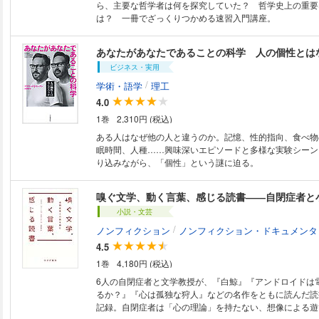
ら、主要な哲学者は何を探究していた？ 哲学史上の重要
は？ 一冊でざっくりつかめる速習入門講座。
あなたがあなたであることの科学 人の個性とは
ビジネス・実用
/
学術・語学
理工
4.0
1巻
2,310円 (税込)
ある人はなぜ他の人と違うのか。記憶、性的指向、食べ物
眠時間、人種……興味深いエピソードと多様な実験シーン
り込みながら、「個性」という謎に迫る。
嗅ぐ文学、動く言葉、感じる読書――自閉症者と
小説・文芸
/
ノンフィクション
ノンフィクション・ドキュメンタ
4.5
1巻
4,180円 (税込)
6人の自閉症者と文学教授が、『白鯨』『アンドロイドは
るか？』『心は孤独な狩人』などの名作をともに読んだ読
記録。自閉症者は「心の理論」を持たない、想像による遊