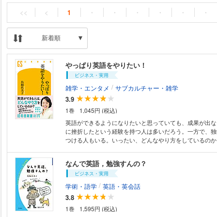
<<
<
1
・
・
・
・
・
・
新着順
やっぱり英語をやりたい！
ビジネス・実用
/
雑学・エンタメ
サブカルチャー・雑学
3.9
1巻
1,045円 (税込)
英語ができるようになりたいと思っていても、成果が出な
に挫折したという経験を持つ人は多いだろう。一方で、独
つける人もいる。いったい、どんなやり方をしているのか?
語学習者の多くが抱くであろう切実な疑問に著者が答える
の秘訣を披露。英語の達人や著名人の勉強法も紹介され、
なんで英語，勉強すんの？
び方のヒントが満載。インターネットや動画、AIの普及
ビジネス・実用
けなくても英語が身につく方法は無数にある。読み終わる
【「今すぐ」に傍点】英語をやりたい!」と思うこと、間
/
学術・語学
英語・英会話
3.8
1巻
1,595円 (税込)