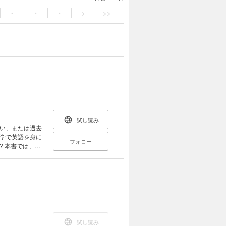
・
・
・
>
>>
試し読み
い、または過去
学で英語を身に
フォロー
 本書では、英
形で、英語上達
自分に合った学
で、今やお金をか
頃には「今すぐ
違いなし。
試し読み