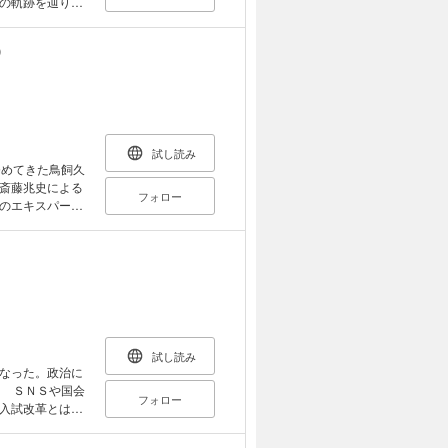
の軌跡を辿り、
、英語との付き
験的英語論の必
）
）
試し読み
務めてきた鳥飼久
斎藤兆史による
フォロー
のエキスパート
の疑問・不安に
えます。
試し読み
なった。政治に
？ ＳＮＳや国会
フォロー
入試改革とは何