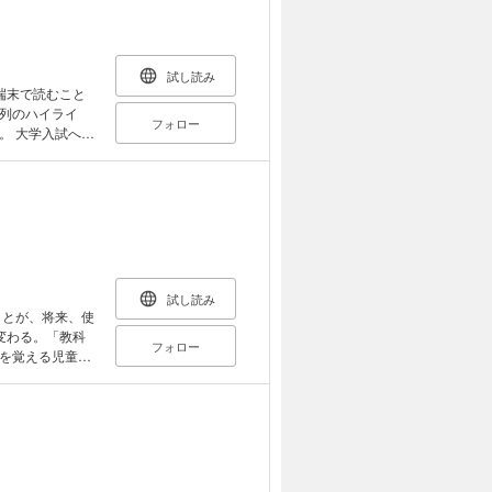
人の「オーマイ
ーティに出るなら
」を高める／時事問
ルを英語の曲で
試し読み
端末で読むこと
列のハイライ
フォロー
への
の英語教育は大
ば、日本人は英
語教育は失敗だ
です） （目
で 黒船以来の英
●入試改
い日本人を作る
試し読み
力アップへの挑戦
ことが、将来、使
変わる。「教科
フォロー
を覚える児童の
いけばよいのか
教育史、発達心
力を育てるため