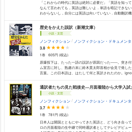
「これからの時代に英語は絶対に必要だ」「英語を知って
なんて言われても，英語は難しいよ．単語を暗記できない
わからないし，自分には英語は向いていない．自動翻訳機
かなるよ，海外に行きたい人だけが英語を勉強すればいい
なんてムリ！ なんで英語，勉強すんの？※この電子書籍
歴史をかえた誤訳（新潮文庫）
ウト型」で作成されており，タブレットなど大きなディス
小説・文芸
端末で読むことに適しています．また，文字だけを拡大す
のハイライト，検索，辞書の参照，引用などの機能は使用
/
ノンフィクション
ノンフィクション・ドキュメンタ
3.8
1巻
605円 (税込)
原爆投下は、たった一語の誤訳が原因だった――。突き付
ム宣言に対し、熟慮の末に鈴木貫太郎首相が会見で発した
言葉。この日本語は、はたして何と英訳されたのか。igno
る）、それともreject（拒否する）だったのか？ 佐藤
の「善処します」や、中曽根「不沈空母」発言など。世界
通訳者たちの見た戦後史―月面着陸から大学入試
しまった誤訳の真相に迫る！
小説・文芸
/
ノンフィクション
ノンフィクション・ドキュメンタ
3.7
1巻
781円 (税込)
日本人は開国とともにやってきた英語と、どう向き合って
ロの月面着陸の生中継で同時通訳者としてテレビデビュー