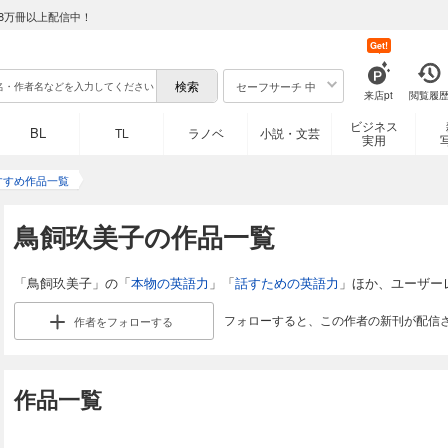
8万冊以上配信中！
Get!
セーフサーチ 中
来店pt
閲覧履
ビジネス
BL
TL
ラノベ
小説・文芸
実用
すすめ作品一覧
鳥飼玖美子の作品一覧
「鳥飼玖美子」の「
本物の英語力
」「
話すための英語力
」ほか、ユーザー
フォローすると、この作者の新刊が配信
作者を
フォローする
作品一覧