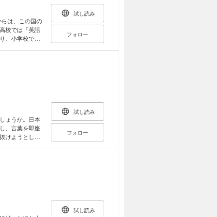
試し読み
からは、この国の
高校では「英語
フォロー
り、小学校で
師のあてはな
「センター試験」
を導入するとい
一人者が問題点
試し読み
でしょうか。日本
張し、言葉を即座
フォロー
抜けようとした
、自分の意見を
する最良のスト
導します。
試し読み