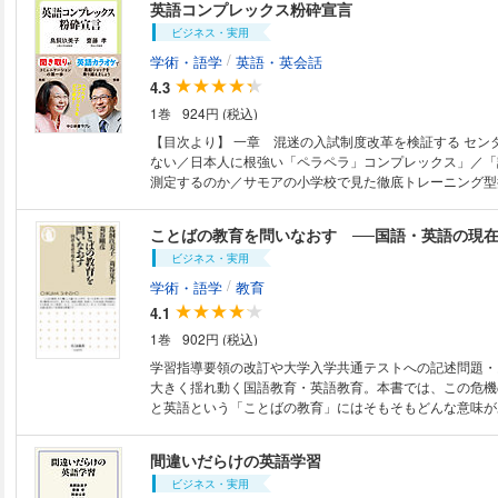
英語コンプレックス粉砕宣言
ビジネス・実用
/
学術・語学
英語・英会話
4.3
1巻
924円 (税込)
【目次より】 一章 混迷の入試制度改革を検証する セン
ない／日本人に根強い「ペラペラ」コンプレックス」／「
測定するのか／サモアの小学校で見た徹底トレーニング型
ィブ・ラーニング」も基礎力が不可欠 二章 「英語植民
日常的に英語が必要な日本人は一％以下？／「吹き替え映
ことばの教育を問いなおす ──国語・英語の現
／英語力で人の能力を測る危険性／大事な交渉ほど、プロ
ビジネス・実用
るべき／「授業をすべて英語で」の虚妄／異質な世界を知
ぶ意味／姓名のローマ字表記をどう考えるか 三章 〈小
/
学術・語学
教育
ラペラ「感」を身につける 小学校の英語の授業に意味は
4.1
のトレーニングのように／教職課程は音声学を必修にすべ
1巻
902円 (税込)
星」を英語で歌おう／ポイントは教師力とテキスト／鳥飼
導要領 四章〈中学校編〉文法を「日本語で」教えよ 文法
学習指導要領の改訂や大学入学共通テストへの記述問題・
けて教える／英文法を英語で教える必要はあるのか／ネイ
大きく揺れ動く国語教育・英語教育。本書では、この危機
カーの弱点／意味がわからないままの音読は無意味／英語
と英語という「ことばの教育」にはそもそもどんな意味が
て“Swimmy”を／語彙力の強化は文学から／身体のモー
てどうやって「ことばの力」を鍛えるのかを、それぞれの
五章 〈高校編〉「意味のある話」ができる力を身につけ
名がリレー形式で思考する。私たちの思考の根本をつくる
間違いだらけの英語学習
よ」で読解力はますます落ちる／日本語訳を読ませてから
である。その教育が、子どもたちの未来をつくる。「こと
「論理国語」の虚妄／論理だけでは解釈できない／「頭の
ビジネス・実用
えることこそが、いま大切なのである。