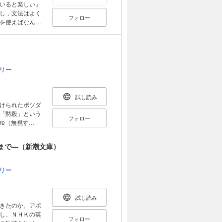
いると楽しい」
し，文法はよく
フォロー
を使えばなんど
じゃない．英語
は「固定レイア
プレイを備えた
ること，文字列
できません．
リー
試し読み
けられたポツダ
「黙殺」という
フォロー
re（無視す
・ニクソン会談で
の歴史をかえて
まで―（新潮文庫）
リー
試し読み
きたのか。アポ
し、ＮＨＫの英
フォロー