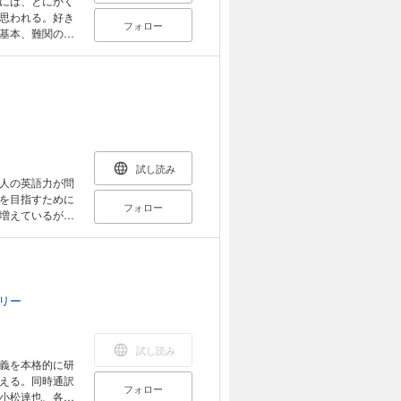
には、とにかく
と思われる。好き
フォロー
基本、難関の試
識10を伝授。英
信を持とう!
試し読み
人の英語力が問
語を目指すために
フォロー
増えているが、
通語｣をつかって
みに話せなくて
る。
リー
試し読み
義を本格的に研
える。同時通訳
フォロー
小松達也、各氏