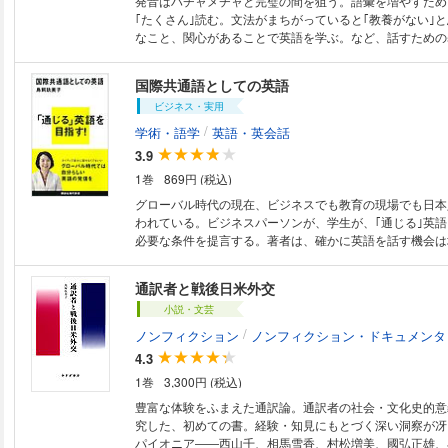
発音はハチャメチャと完璧の間を狙う。語彙を増やすため
｢たくさん｣読む。文法がまちがっていると｢教養がない｣
なこと、関心があることで英語を学ぶ。など、話すための
験克服法など日本人が｢英語の壁｣を乗り超えるための新常
語が苦手な人でも、本書を読んで｢英語なんて簡単さ｣と自
国際共通語としての英語
ビジネス・実用
/
学術・語学
英語・英会話
3.9
1巻
869円 (税込)
グローバル時代の現在、ビジネスでも教育の現場でも日本
われている。ビジネスパーソンが、学生が、｢通じる｣英
必要な条件を提言する。著者は、確かに英語を話す機会は
相手が英語が母国語の話者とは限らない、｢英語という共
コミュニケーションすることが目的であり、ネイティブ並
通訳者と戦後日米外交
もいい、｢自分らしい英語｣の発信をして下さい、と強調す
小説・文芸
/
ノンフィクション
ノンフィクション・ドキュメンタ
4.3
1巻
3,300円 (税込)
豊富な体験をふまえた通訳論。通訳者の社会・文化史的意
究した、初めての書。経験・知見にもとづく深い洞察が冴
パイオニア――西山千、相馬雪香、村松増美、國弘正雄、