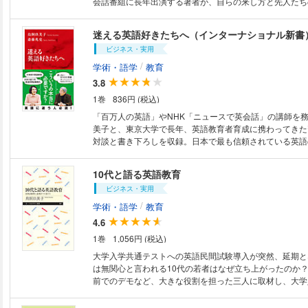
会話番組に長年出演する著者が、自らの来し方と先人たち
戦後秘史を紐解く。進駐軍との交流から英語教育論争まで
合いは日本現代史そのものだった！ 第一人者による、体
迷える英語好きたちへ（インターナショナル新書
読書。『戦後史の中の英語と私』改題。（解説・阿部公彦
ビジネス・実用
/
学術・語学
教育
3.8
1巻
836円 (税込)
「百万人の英語」やNHK「ニュースで英会話」の講師を
美子と、東京大学で長年、英語教育者育成に携わってきた
対談と書き下ろしを収録。日本で最も信頼されている英語
が、迷走する英語教育政策に翻弄される学生・教育者たち
応え、「日本人と英語」の理想的な付き合い方について教
10代と語る英語教育
ビジネス・実用
/
学術・語学
教育
4.6
1巻
1,056円 (税込)
大学入学共通テストへの英語民間試験導入が突然、延期と
は無関心と言われる10代の若者はなぜ立ち上がったのか
前でのデモなど、大きな役割を担った三人に取材し、大学
か、英語教育はどうあるべきなのかを解き明かす。