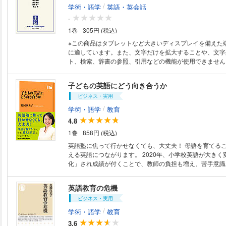
育てよう 六章 「とりあえず話したい」人のために 日本
/
学術・語学
英語・英会話
ガー」はみっともない／困ったときの“by the way”／パ
-
「My favorites map」を用意せよ「リアクション能力
題を英語でコメントできますか？／世界を渡り歩くメンタ
1巻
305円 (税込)
鍛える
※この商品はタブレットなど大きいディスプレイを備えた
に適しています。また、文字だけを拡大することや、文字
ト、検索、辞書の参照、引用などの機能が使用できません。 大学入試
民間試験導入、小学校での本格授業開始……。いま、日本
きく変わりつつある。学校英語のスピーキング重視が進め
子どもの英語にどう向き合うか
語ペラペラになれるのだろうか。そもそも、これまでの英
ビジネス・実用
ったのだろうか？ （『中央公論』2019年8月号特集の電子化
次より） ●対談 発音は小学校、文法は中学校、読解は高校
/
学術・語学
教育
語コンプレックスを克服する授業はこれだ！ 鳥飼玖美子×齋藤 孝 
4.8
革・四技能看板に異議あり ぺらぺら信仰がしゃべれな
1巻
858円 (税込)
阿部公彦 ●「グローバル化で英語ニーズ増加」の虚実 寺沢拓敬 ●ルポ 使わ
なくてすむ時代は過ぎ去った ドメスティック企業、語学
英語塾に焦って行かせなくても、大丈夫！ 母語を育てる
曲沼美恵 ●対談 73歳でくぐった大学の門、60歳で単身挑んだメキシコ 語
える英語につながります。 2020年、小学校英語が大きく
学は“六十の手習い”こそ面白い 萩本欽一×青山 南
化」され成績が付くことで、教師の負担も増え、苦手意識
増加も懸念されている。その時、親はどう子どもを支えて
──。子どもを取り巻く英語教育の問題点を、言語、英語
英語教育の危機
理学など様々な視点で考察しながら、未来へつながる英語
ビジネス・実用
の心得を説く。
/
学術・語学
教育
3.6