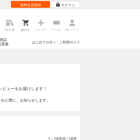
無料会員登録
ログイン
歴
My本棚
カート
フォロー
クーポン
Myページ
雑誌
はじめての方へ
ご利用ガイド
写真集
レビューをお届けします！
された際に、お知らせします。
1～16件目
/
16件