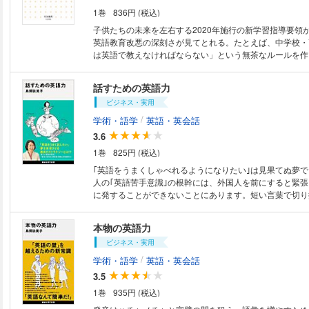
1巻
836円 (税込)
子供たちの未来を左右する2020年施行の新学習指導要領
英語教育改悪の深刻さが見てとれる。たとえば、中学校・
は英語で教えなければならない」という無茶なルールを作
「英語」は教科としてスタートするのに、きちんとした教
い。また学習指導要領以外にも、2020年度からは現在の
話すための英語力
は廃止されて、どれも入試として問題含みの「民間試験」
ビジネス・実用
う。どうして、ここまで理不尽なことばかりなのか？ 第
を検証し、英語教育を問いなおす。
/
学術・語学
英語・英会話
3.6
1巻
825円 (税込)
｢英語をうまくしゃべれるようになりたい｣は見果てぬ夢
人の｢英語苦手意識｣の根幹には、外国人を前にすると緊
に発することができないことにあります。短い言葉で切り
り、思い出せるフレーズを連発するだけで、話が続かない
言わない等、落ち込んでしまいます。こうした状況を打破
本物の英語力
ラテジーを同時通訳者としての経験豊富な著者が丁寧に指
ビジネス・実用
/
学術・語学
英語・英会話
3.5
1巻
935円 (税込)