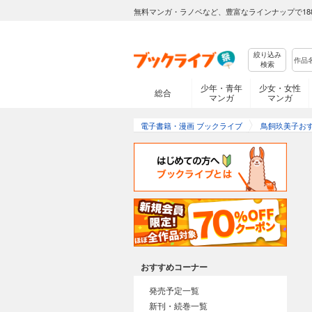
無料マンガ・ラノベなど、豊富なラインナップで18
絞り込み
検索
少年・青年
少女・女性
総合
マンガ
マンガ
電子書籍・漫画 ブックライブ
鳥飼玖美子お
おすすめコーナー
発売予定一覧
新刊・続巻一覧