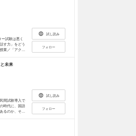
試し読み
ター試験は悪く
話す力」をどう
フォロー
授業／「アクテ
地化」する日本
画」への違和感
在と未来
の通訳者に任せ
る――英語を学
学校編〉発音のペ
あるか／スポーツ
し／「きらきら
・斎藤版学習指
試し読み
は優先順位をつ
民間試験導入で
ティブ・スピー
の時代に、国語
フォロー
の教材とし
あるのか、そし
ドチェンジが必要
分野の専門家三
る 「英語で考え
のは「ことば」
リスニングを／
ばの教育」を考
良い」高校生を