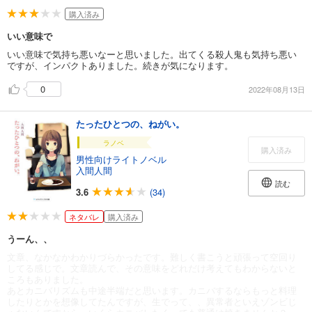
購入済み
いい意味で
いい意味で気持ち悪いなーと思いました。出てくる殺人鬼も気持ち悪い
ですが、インパクトありました。続きが気になります。
0
2022年08月13日
たったひとつの、ねがい。
ラノベ
購入済み
男性向けライトノベル
入間人間
読む
3.6
(34)
ネタバレ
購入済み
うーん、、
文章、なかなかわかりづらかったです。難しく書こうと頑張って空回り
してる感じで。文章読んで、その意味をどれだけ考えてもわからないと
ころもありました。
あとカニバリズムも中途半端だと思います。カニバするならもっと料理
したりとかを想像してたんですが、生でって、、異常者といえゾンビじ