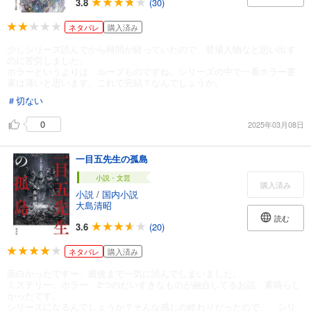
3.8
(30)
ネタバレ
購入済み
少しシリーズ読んでから時間が経っていたので、登場人物など思い出す
のに苦労しました。
ホラーというよりは、ループものですね。シリーズの中で一番ホラー要
素は薄いと思います。これで完結？なんでしょうか。
＃切ない
0
2025年03月08日
一目五先生の孤島
小説・文芸
購入済み
小説
/
国内小説
大島清昭
読む
3.6
(20)
ネタバレ
購入済み
面白かったですー、最後まで一気に読んでしまいました。
ミステリー、ホラー、2つのだいすきなものが融合してるお話、素晴らし
かったです。
シリーズになるんでしょうか？そんな感じの終わりだったので、、シリ