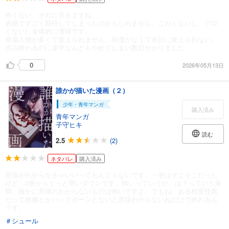
怖くない、それに尽きますね。
表紙ですごく期待してしまったのかもしれません。こわくないし、グロ
くないし全体的に薄味です。
登場人物が多くて覚えられません。特徴がなくて余計に覚えられない。
読み終わるのに途中なんどもやめてしまい数日かかりました。
0
2026年05月13日
誰かが描いた漫画（２）
少年・青年マンガ
購入済み
青年マンガ
子守ヒキ
読む
2.5
(2)
ネタバレ
購入済み
意味がわからなきゃいいってもんじゃないです。一巻はそこそこだった
けど、2巻からぐっと勢いダウンです。怖いっていうか、は？っていう展
開。確かに意味のわからないものは怖いですよ、でもね、ある程度怪異
だって根拠とかバックボーンとないと意味わからないねだけで終わるん
です。
＃シュール