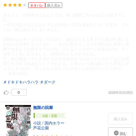
ネタバレ
購入済み
をんごく、の作家さんなんですね。私は断然こちらのほうが好きでし
た。
一作目のほうはさほどハマらず頑張って読み進めたくらいですが、こち
らは一気に読んでしまいました。
結構みんなキャラが立ってるので、あのひとも人魚？でも気持ち悪いと
かほかの人魚に言ってるし、、なぜ人魚がそこまで人間社会に簡単に掌
握できるような術をもてたのか、どんなバックボーンがあるのか、そこ
がすごく気になりました。説明はないんですけどね。
で、あの捕まってた人魚たちはなぜあのようになってたのか？なにか拷
問でもされてああなった？それとも、人魚という元は魚だから野生に戻
ってしまうのか、そこももう少しバックボーンが知りたいんですが。
...続きを読む
＃ドキドキハラハラ
＃ダーク
0
2025年03月25日
無限の回廊
小説・文芸
購入済み
小説
/
国内ホラー
芦花公園
読む