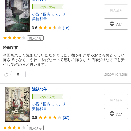
小説・文芸
購入済み
小説
/
国内ミステリー
美輪和音
読む
3.6
(16)
購入済み
続編です
今回も楽しく読ませていただきました。後を引きずるおどろおどろしい
怖さではなく、うわ、やだなーって感じの怖さなので怖がりな方でも安
心して読めると思います。
0
2020年10月20日
強欲な羊
小説・文芸
購入済み
小説
/
国内ミステリー
美輪和音
読む
3.8
(32)
購入済み