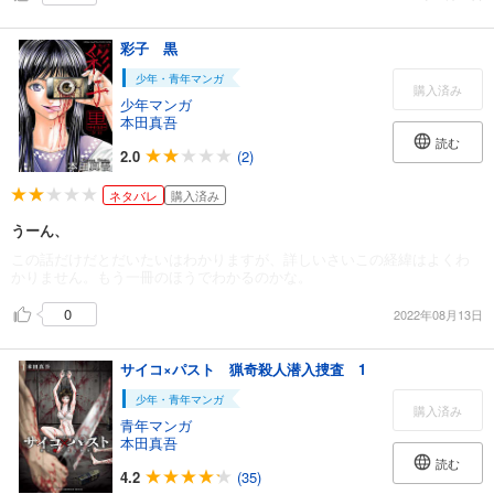
彩子 黒
少年・青年マンガ
購入済み
少年マンガ
本田真吾
読む
2.0
(2)
ネタバレ
購入済み
うーん、
この話だけだとだいたいはわかりますが、詳しいさいこの経緯はよくわ
かりません。もう一冊のほうでわかるのかな。
0
2022年08月13日
サイコ×パスト 猟奇殺人潜入捜査 1
少年・青年マンガ
購入済み
青年マンガ
本田真吾
読む
4.2
(35)