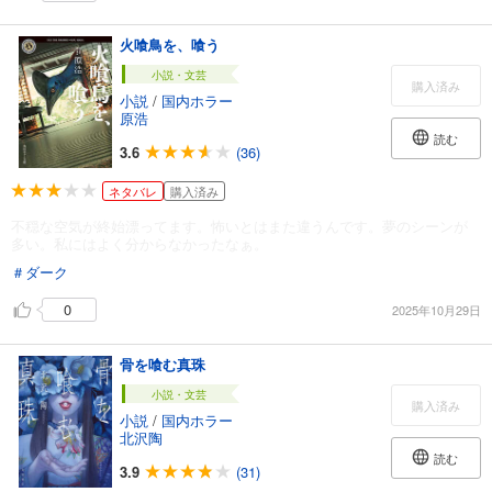
火喰鳥を、喰う
小説・文芸
購入済み
小説
/
国内ホラー
原浩
読む
3.6
(36)
ネタバレ
購入済み
不穏な空気が終始漂ってます。怖いとはまた違うんです。夢のシーンが
多い。私にはよく分からなかったなぁ。
＃ダーク
0
2025年10月29日
骨を喰む真珠
小説・文芸
購入済み
小説
/
国内ホラー
北沢陶
読む
3.9
(31)