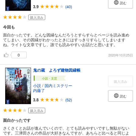
読む
3.9
(40)
購入済み
今回も
面白かったです。どんな因縁なんだろうとすらすらとページを読み進め
てしまい、その因縁がわかったときにはすっきりすらしてしまいます
ね。ライトな文章ですし、誰でも読みやすいお話だと思います。
0
2020年10月25日
鬼の蔵 よろず建物因縁帳
小説・文芸
購入済み
小説
/
国内ミステリー
内藤了
読む
3.8
(52)
購入済み
面白かったです
さくさくとお話が進んでいくので、とても読みやすいですし無駄がない
です。三津田さんの作品が大好きなんですが、あちらと比べると同じよ