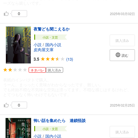
ーズなら嬉しいです。
0
2025年03月02日
夜警ども聞こえるか
小説・文芸
購入済み
小説
/
国内小説
皮肉屋文庫
読む
3.5
(13)
ネタバレ
購入済み
表紙のインパクトで購入。
うーん、まっったく意味がわからなったです、難しい。
でも終始不穏な不気味な空気は漂ってます。不穏な感じはするけれど、
とてつもなく怖いわけでもないです。
0
2025年02月25日
怖い話を集めたら 連鎖怪談
小説・文芸
購入済み
小説
/
国内小説