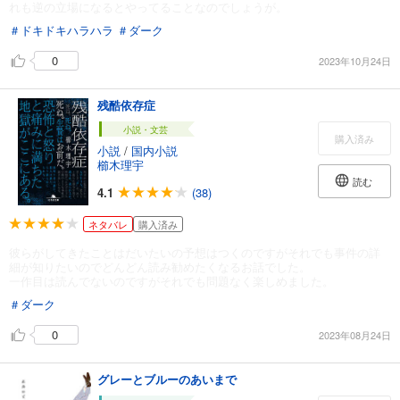
れも逆の立場になるとやってることなのでしょうが。
＃ドキドキハラハラ
＃ダーク
0
2023年10月24日
残酷依存症
小説・文芸
購入済み
小説
/
国内小説
櫛木理宇
読む
4.1
(38)
ネタバレ
購入済み
彼らがしてきたことはだいたいの予想はつくのですがそれでも事件の詳
細が知りたいのでどんどん読み勧めたくなるお話でした。
一作目は読んでないのですがそれでも問題なく楽しめました。
＃ダーク
0
2023年08月24日
グレーとブルーのあいまで