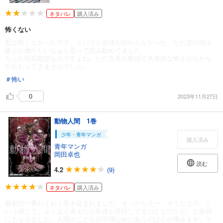
ネタバレ
購入済み
怖くない
私は怖くなかったです。というか意味が伝わらなかった。ただ昔の掲示
板とか懐かしいなぁと思って読み勧めてました。
たぶん呪拡散型なのですよね、ただ文章も稚拙で具体的な怖さがなかな
か伝わってきませんでした。
＃怖い
0
2023年11月27日
動物人間 1巻
少年・青年マンガ
購入済み
青年マンガ
岡田卓也
読む
4.2
(9)
ネタバレ
購入済み
最初が一番わくわく惹き込まれました。そっからえー、そうなるの、と
いう感じで。よくよく考えたら私達が普段してるのとなのかも、と複雑
にもなりました。人間のこどもが不憫なめにあうのは心が痛みます。そ