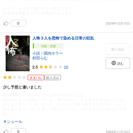
ホラー、ともまた違うような気もします。
世界観を理解するのに時間がかかります。
0
2024年12月10日
人怖３人を恐怖で染める日常の狂乱
小説・文芸
購入済み
小説
/
国内ホラー
村田らむ
読む
2.5
(2)
ネタバレ
購入済み
少し予想と違いました
私の想像している怖い、ではありませんでした。
特にほとんどの話が、うーん、怖いけれど、そんな人も居るんじゃない
かなぁと思ってしまいました。中にはただ食べ過ぎなだけの人、なんて
話もあります。どこを怖いと思うかですが、それも人それぞれなんです
ね。
＃シュール
0
2024年11月14日