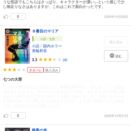
うな怪談でもこちらはさっぱり、キャラクターが濃いぃという感じで少
し物足りなさはありますが、これはこれで面白かったです。
0
2020年10月23日
８番目のマリア
小説・文芸
購入済み
小説
/
国内ホラー
美輪和音
読む
3.3
(4)
ネタバレ
購入済み
七つの大罪
七つの大罪にちなんだ話でした。展開は途中から、もしかして？と読め
るかもしれません。デスゲームものなのですが、キャラクターの死に様
がみんな同じなので少しだれてくる感じはありました。それにもちゃん
と理由があっての死に方ではあるのですが、もう少し派手にしたら面白
くなったのかな？とも思いました。
0
2020年10月21日
暗黒の羊