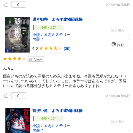
0
2020年10月28日
憑き御寮 よろず建物因縁帳
小説・文芸
購入済み
小説
/
国内ミステリー
内藤了
読む
4.0
(39)
購入済み
ふぅ…
面白いものが読めて満足のため息が出ますね。今回も因縁が気になりペ
ージをついついめくってしまいました。ホラーではあるんですが、因縁
について調べる部分は少しミステリー要素もありますね。
0
2020年10月26日
首洗い滝 よろず建物因縁帳
小説・文芸
購入済み
小説
/
国内ミステリー
内藤了