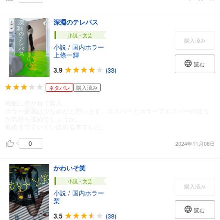
深淵のテレパス
小説・文芸
購入済み
小説
/
国内ホラー
上條一輝
読む
3.9
(33)
ネタバレ
購入済み
表紙に惹かれて購入。
ホラー要素は少なめだと思います。エスパーとホラーでエスパーのほう
が気持ち強めでしょうか。
最後までぐいぐい読める本でした。
0
2024年11月08日
かわいそ笑
小説・文芸
購入済み
小説
/
国内ホラー
梨
読む
3.5
(38)