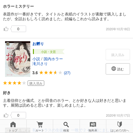
ホラーミステリー
表題作が一番好きです。タイトルと表紙のイラストが素敵で購入しまし
たが、全話おもしろく読めました。続編もこれから読みます。
0
2020年10月18日
お孵り
小説・文芸
購入済み
小説
/
国内ホラー
滝川さり
読む
3.6
(27)
購入済み
好き
土着信仰とか儀式、とか田舎のホラー、とか好きな人は好きだと思いま
す。展開は読めると思います。楽しめましたよ。
0
2020年10月17日
私のクラスの生徒が、一晩で２４人死にました。
トップ
カート
検索
無料本
はじめての方へ