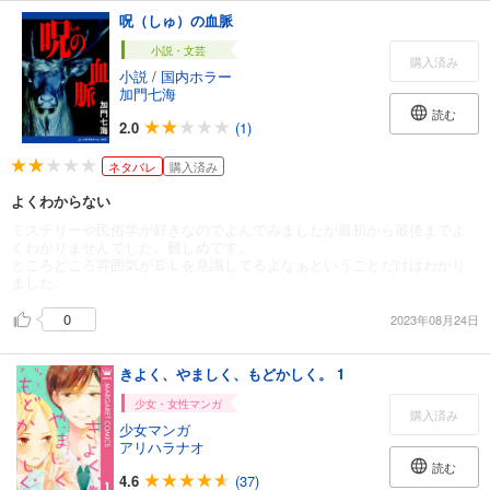
呪（しゅ）の血脈
小説・文芸
購入済み
小説
/
国内ホラー
加門七海
読む
2.0
(1)
ネタバレ
購入済み
よくわからない
ミステリーや民俗学が好きなのでよんでみましたが最初から最後までよ
くわかりませんでした。難しめです。
ところどころ雰囲気がＢＬを意識してるよなぁということだけはわかり
ました。
0
2023年08月24日
きよく、やましく、もどかしく。 1
少女・女性マンガ
購入済み
少女マンガ
アリハラナオ
読む
4.6
(37)