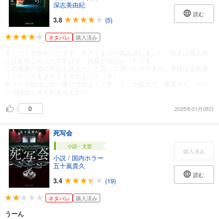
深志美由紀
読む
3.8
(5)
ネタバレ
購入済み
すっごく面白かったです。ラストまで一気読みしました。怖さは個人的
には全然なかったですけど、内容が面白かったです。
この著者の他の作品も読みたいと思って調べたのですが、普段は全然違
うジャンルをされてる方のようで（笑）
ホラー小説はこの一冊だけのようです。そこが残念で、著者さん、ホラ
ー小説出してくれませんか？
0
2025年01月08日
死写会
小説・文芸
購入済み
小説
/
国内ホラー
五十嵐貴久
読む
3.4
(19)
ネタバレ
購入済み
うーん