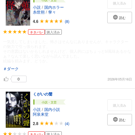
小説・文芸
購入済み
小説
/
国内ホラー
糸世朔
/
孳々
読む
4.6
(8)
ネタバレ
購入済み
一気見してしまいました。怖さはそんなにありませんが、キャラクター
の魅力で引っ張られます。
その意図はないかもしれませんけど、個人的にはちょっとbl風味あるかな
ぁ？なんて楽しく思いながら読んでました。
続編を頼みます、どうか。
＃ダーク
0
2026年05月16日
くがいの聲
小説・文芸
購入済み
小説
/
国内小説
阿泉来堂
読む
2.8
(4)
ネタバレ
購入済み