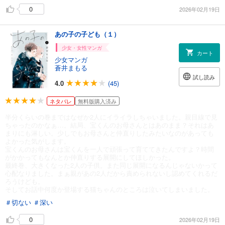
0
2026年02月19日
あの子の子ども（１）
少女・女性マンガ
カート
少女マンガ
蒼井まもる
試し読み
4.0
(45)
ネタバレ
無料版購入済み
半分くらいの巻まではなぜか2人にイライラしちゃいました。親目線で見
ちゃったのかなぁ…。結局、宝くんのお母さんとはあのまま？それはあ
まりにも淋しい。少しでもお母さんと仲直りしたみたいなのがあっても
よかった気がします。
宝くんのお母さんは宝くんを一人で頑張って育ててきたんですよ？時間
がかかってもなんとか仲直りする展開にしてほしかった。
最終巻、大きくなった2人の子供。また同じ展開になるんじゃないかって
心配なりました。まぁ親があの2人だから責められないし認めてくれるだ
ろうけども。
そしてお話中何度か登場する猫ちゃんのところは泣いてしまいました。
＃切ない
＃深い
0
2026年02月19日