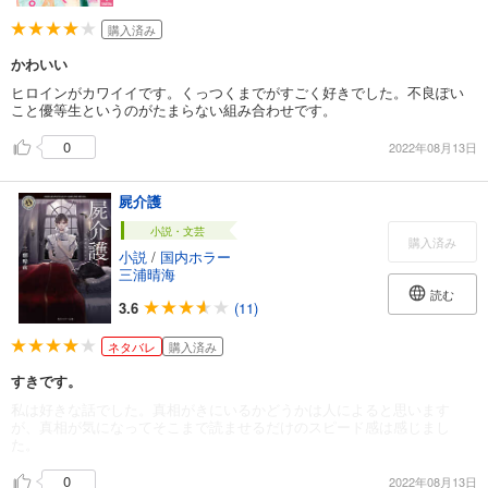
購入済み
かわいい
ヒロインがカワイイです。くっつくまでがすごく好きでした。不良ぽい
こと優等生というのがたまらない組み合わせです。
0
2022年08月13日
屍介護
小説・文芸
購入済み
小説
/
国内ホラー
三浦晴海
読む
3.6
(11)
ネタバレ
購入済み
すきです。
私は好きな話でした。真相がきにいるかどうかは人によると思います
が、真相が気になってそこまで読ませるだけのスピード感は感じまし
た。
0
2022年08月13日