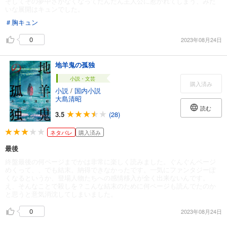
そしてその夢中さがなくなってだんだん主人公に惹かれてしまう、みた
いな展開はキュンでした。
＃胸キュン
0
2023年08月24日
地羊鬼の孤独
小説・文芸
購入済み
小説
/
国内小説
大島清昭
読む
3.5
(28)
ネタバレ
購入済み
最後
終盤最後の何ページまでかは非常に楽しく読みました。ぐんぐんページ
めくって、、でも結末。納得できなかったです。一気にファンタジーぽ
くなるというか、登場人物たちへの感情移入が全く出来ないんです。
え、そんなことで殺しを？こんな結末のために何ページも読んでたのか
と思うと意気消沈してしまいました。
0
2023年08月24日