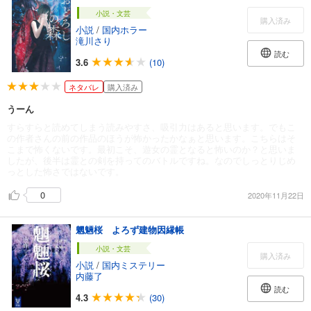
小説・文芸
購入済み
小説
/
国内ホラー
滝川さり
読む
3.6
(10)
ネタバレ
購入済み
うーん
すらすらと読めてしまう読みやすさ、吸引力はあると思います。でもこ
の作者さんの前の作品のほうが怖かったかなぁと思います。こちらはそ
こまで怖くないです。最初こそ、遊女の霊となると怖いのか？と思いま
したが、後半は霊との剣を持ってのバトルですね。なのでしっとりじめ
っとした怖さではないです。
0
2020年11月22日
魍魎桜 よろず建物因縁帳
小説・文芸
購入済み
小説
/
国内ミステリー
内藤了
読む
4.3
(30)