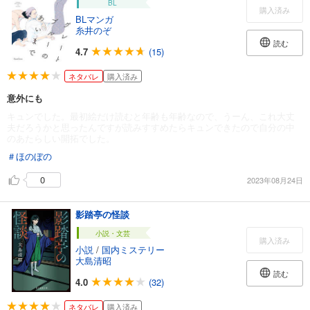
BL
購入済み
BLマンガ
糸井のぞ
読む
4.7
(15)
ネタバレ
購入済み
意外にも
キュンでした。最初絵だけ読むと年齢も年齢なので、うーん、これ大丈
夫だろうかと思ったんですが読みすすめたらキュンできたので自分の中
のあたらしい開拓でした。
＃ほのぼの
0
2023年08月24日
影踏亭の怪談
小説・文芸
購入済み
小説
/
国内ミステリー
大島清昭
読む
4.0
(32)
ネタバレ
購入済み