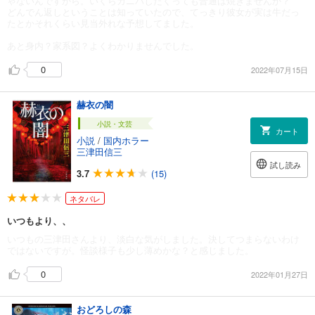
ゃないんですから。いくらカニバしたくっても普通は焼きませんか？
どんでん返しということは知っていたので、てっきり彼女が実は牛だっ
たとかそれくらい見当外れな予想してました。
あと身内？家系図？よくわかりませんでした。
0
2022年07月15日
赫衣の闇
小説・文芸
カート
小説
/
国内ホラー
三津田信三
試し読み
3.7
(15)
ネタバレ
いつもより、、
いつもの三津田さんより、淡白な気がしました。決してつまらないわけ
ではないですが。怪談様子も少し薄めかな？と感じました。
0
2022年01月27日
おどろしの森