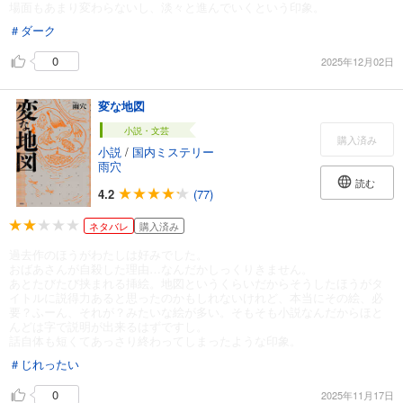
場面もあまり変わらないし、淡々と進んでいくという印象。
＃ダーク
0
2025年12月02日
変な地図
小説・文芸
購入済み
小説
/
国内ミステリー
雨穴
読む
4.2
(77)
ネタバレ
購入済み
過去作のほうがわたしは好みでした。
おばあさんが自殺した理由…なんだかしっくりきません。
あとたびたび挟まれる挿絵。地図というくらいだからそうしたほうがタ
イトルに説得力あると思ったのかもしれないけれど、本当にその絵、必
要？ふーん、それが？みたいな絵が多い。そもそも小説なんだからほと
んどは字で説明が出来るはずですし。
話自体も短くてあっさり終わってしまったような印象。
＃じれったい
0
2025年11月17日