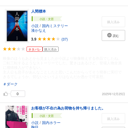
人間標本
小説・文芸
購入済み
小説
/
国内ミステリー
湊かなえ
読む
3.9
(37)
ネタバレ
購入済み
映像のほうもあとから見ましたが小説より映像映えする作品でしたね。
二転三転するようなストーリーでした。驚きはあるけど、登場人物全員
に感情移入ができない。
主人公も息子があんなことしたと思いこんだからってそう簡単に実行で
きるでしょうか。切ないというよりはなんだか愚かで可哀想。
＃ダーク
0
2025年12月25日
お客様が不在の為お荷物を持ち帰りました。
小説・文芸
購入済み
小説
/
国内ホラー
鞠目