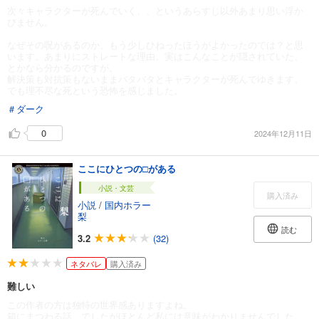
次々キャラクターが死んでいく、、というあらすじ以外あまり思い浮か
びません。
なぜその呪があるのか、もう少しひねったほうがよかったのでは？と思
います。あまりにストレートな理由。実はこんなことが隠されていた、
とかなら分かるのですが。
解決策も対抗策もないままバタバタとキャラクターが死んでゆきます。
でも理不尽な死という恐怖を感じました。
＃ダーク
0
2024年12月11日
ここにひとつの□がある
小説・文芸
購入済み
小説
/
国内ホラー
梨
読む
3.2
(32)
ネタバレ
購入済み
難しい
この作者の方は独特の世界感ありますよね。
箱にまつわる話、でしたがほとんど私には意味がわかりませんでした。