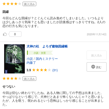
購入済み
因縁
今回もどんな因縁が？とぐんぐん読み進めてしまいました。いつもより
は少しあっさり気味？とも思いましたが読後感はすっきりですね。2人の
恋の行方も気になります。
0
2020年11月14日
犬神の杜 よろず建物因縁帳
小説・文芸
購入済み
小説
/
国内ミステリー
内藤了
読む
3.9
(31)
購入済み
せつない
今回は切ない終わりでしたね。ある人物に関しての予想は出来ました、
やっぱりなという感じで。犬神だとあまり怖くないんじゃ？と思いまし
たが、人を呪う、呪われるという恐怖はしっかり感じることが出来まし
た。