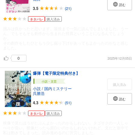
読む
3.5
(21)
ネタバレ
購入済み
掴みは良かったと思います。最後まで一気に読んでしまいました。うー
ん、でもそもそも創作から生まれた怪異ということになるんでしょう
か。
その創作をしたひともう少し掘り下げがあってもよかったのかなと感じ
ました。
0
2025年12月05日
爆弾【電子限定特典付き】
小説・文芸
購入済み
小説
/
国内ミステリー
呉勝浩
読む
4.3
(51)
ネタバレ
購入済み
映像で見たほうがたぶんよかったのかもしれない。タゴサクの一人しゃ
べりが長い。映像だったら面白いのかもしれないけれど、文だと途中で
私は飽きてしまった。読み進めるのに苦労しました。