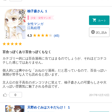
柚子森さん １
少女・女性マンガ
カート
女性マンガ
江島絵理
試し読み
4.3
(45)
百合っぽくあり百合っぽくもなく
カテゴリー的には百合漫画に当てはまるのでしょうが、それほどコテコ
テした感じではありません。
個人的には爽やかな「おねロリ漫画」だと思っているので、百合っぽい
展開が苦手な人でも読めると思います。
主人公の女子高生のポンコツさに笑えて、柚子森さんの可愛らしさや大
人っぽい雰囲気に魅了される作品です。
0
2017年12月12日
天野めぐみはスキだらけ！ １