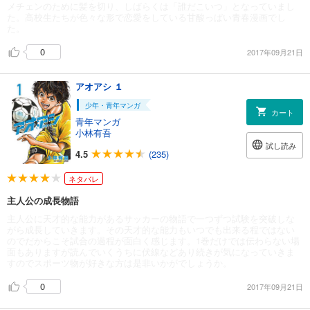
メチェンのために髪を切り、しばらくは「誰だこいつ」となっていまし
た。高校生たちが色々な形で恋愛をしている甘酸っぱい青春漫画でし
た。
0
2017年09月21日
アオアシ １
少年・青年マンガ
カート
青年マンガ
小林有吾
試し読み
4.5
(235)
ネタバレ
主人公の成長物語
主人公に天才的な能力があるサッカーの物語で一つずつ試験を突破しな
がら成長していきます。その天才的な能力もいつでも出来る程ではない
のでだからこそ試合の過程が面白く感じます。1巻だけでは伝わらない場
面もありますが読んでいくうちに伏線などあり続きが気になっていきま
すのでスポーツ物が好きな方は是非いかがでしょうか。
0
2017年09月21日