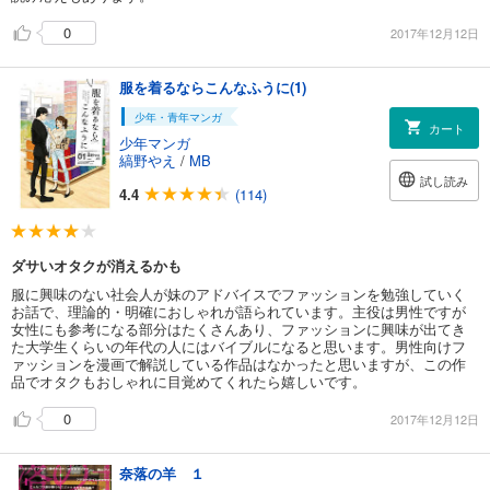
0
2017年12月12日
服を着るならこんなふうに(1)
少年・青年マンガ
カート
少年マンガ
縞野やえ
/
MB
試し読み
4.4
(114)
ダサいオタクが消えるかも
服に興味のない社会人が妹のアドバイスでファッションを勉強していく
お話で、理論的・明確におしゃれが語られています。主役は男性ですが
女性にも参考になる部分はたくさんあり、ファッションに興味が出てき
た大学生くらいの年代の人にはバイブルになると思います。男性向けフ
ァッションを漫画で解説している作品はなかったと思いますが、この作
品でオタクもおしゃれに目覚めてくれたら嬉しいです。
0
2017年12月12日
奈落の羊 １