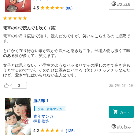
試し読み
4.5
(88)
電車の中で読んでも吹く（笑）
電車の中吊り広告で知り、読んだのですが、笑いをこらえるのに必死で
す。
とにかく在り得ない事が次から次へと巻き起こる。登場人物も濃くて味
のある奴が多くて、笑えます。
女子とは思えない、小学生のようなハッタリでその場しのぎで突き進も
うとするのですが、そのたびに深みにハマる（笑）ハチャメチャなんだ
けど、愛さずにはいられない主人公です。
0
2017年12月12日
血の轍 1
少年・青年マンガ
カート
青年マンガ
押見修造
試し読み
4.2
(135)