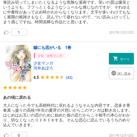
巻読み切ってしまいたくなるような危険な漫画です。笑いの質は爆笑と
いうよりも、フフっとくるようなシュールな感じなのですが、それゆえ
に中毒性があって止め時がわからなくなります。文字が多いわけでもな
く展開の複雑さもなく、読んでいて疲れないので、つい読みふけってし
まう感じですね。時間泥棒な作品だと思います。
1
2017年12月12日
嘘にも恋がいる 1巻
少女・女性マンガ
カート
少女マンガ
河井あぽろ
試し読み
4.5
(43)
あの頃に戻れる
大人になった今でも高校時代に戻れるようなそんな内容です。恋多き青
春真っ盛りの高校1年生の夏芽の片想いからこのマンガは動き出します。
はじめはお互いの恋のために始めた仮の恋だからこそ相手の本心がわか
り、切なくなったりドキドキする。そんな恋心に読んでいるうちのめり
込んでいきます。
0
2017年12月12日