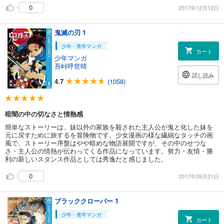
0
2017年12月12日
鬼滅の刃 1
少年・青年マンガ
カート
少年マンガ
吾峠呼世晴
試し読み
4.7
(1058)
暗闇の中の切なさと情熱感
簡単なストーリーは、妹以外の家族を殺された主人公が鬼と化した妹を
元に戻すために旅するを冒険物です。少女漫画の様な繊細なタッチの画
風で、ストーリー序盤はやや暗めな物語展開ですが、その中のせつな
さ・主人公の情熱が伝わってくる作品になっています。努力・友情・勝
利の新しいスタンス作品としては秀逸だと感じました。
0
2017年09月21日
ブラッククローバー 1
少年・青年マンガ
カート