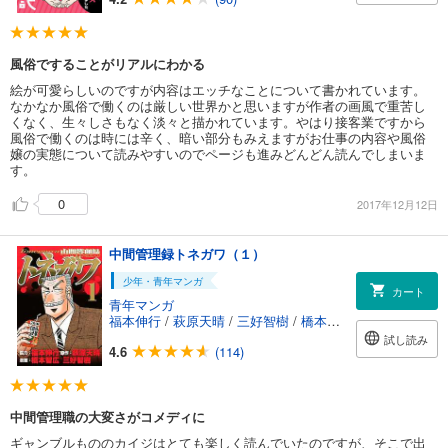
風俗ですることがリアルにわかる
絵が可愛らしいのですが内容はエッチなことについて書かれています。
なかなか風俗で働くのは厳しい世界かと思いますが作者の画風で重苦し
くなく、生々しさもなく淡々と描かれています。やはり接客業ですから
風俗で働くのは時には辛く、暗い部分もみえますがお仕事の内容や風俗
嬢の実態について読みやすいのでページも進みどんどん読んでしまいま
す。
0
2017年12月12日
中間管理録トネガワ（１）
少年・青年マンガ
カート
青年マンガ
福本伸行
/
萩原天晴
/
三好智樹
/
橋本智広
試し読み
4.6
(114)
中間管理職の大変さがコメディに
ギャンブルもののカイジはとても楽しく読んでいたのですが、そこで出