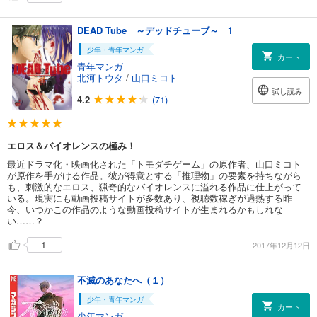
DEAD Tube ～デッドチューブ～ 1
少年・青年マンガ
カート
青年マンガ
北河トウタ
/
山口ミコト
試し読み
4.2
(71)
エロス＆バイオレンスの極み！
最近ドラマ化・映画化された「トモダチゲーム」の原作者、山口ミコト
が原作を手がける作品。彼が得意とする「推理物」の要素を持ちながら
も、刺激的なエロス、猟奇的なバイオレンスに溢れる作品に仕上がって
いる。現実にも動画投稿サイトが多数あり、視聴数稼ぎが過熱する昨
今、いつかこの作品のような動画投稿サイトが生まれるかもしれな
い……？
1
2017年12月12日
不滅のあなたへ（１）
少年・青年マンガ
カート
少年マンガ