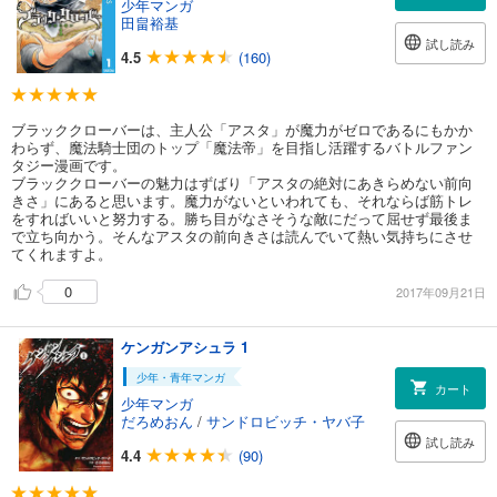
少年マンガ
田畠裕基
試し読み
4.5
(160)
ブラッククローバーは、主人公「アスタ」が魔力がゼロであるにもかか
わらず、魔法騎士団のトップ「魔法帝」を目指し活躍するバトルファン
タジー漫画です。
ブラッククローバーの魅力はずばり「アスタの絶対にあきらめない前向
きさ」にあると思います。魔力がないといわれても、それならば筋トレ
をすればいいと努力する。勝ち目がなさそうな敵にだって屈せず最後ま
で立ち向かう。そんなアスタの前向きさは読んでいて熱い気持ちにさせ
てくれますよ。
0
2017年09月21日
ケンガンアシュラ 1
少年・青年マンガ
カート
少年マンガ
だろめおん
/
サンドロビッチ・ヤバ子
試し読み
4.4
(90)