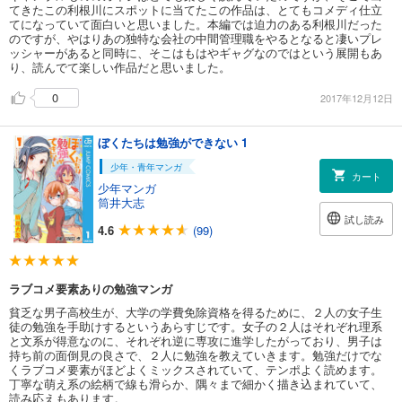
てきたこの利根川にスポットに当てたこの作品は、とてもコメディ仕立
てになっていて面白いと思いました。本編では迫力のある利根川だった
のですが、やはりあの独特な会社の中間管理職をやるとなると凄いプレ
ッシャーがあると同時に、そこはもはやギャグなのではという展開もあ
り、読んでて楽しい作品だと思いました。
0
2017年12月12日
ぼくたちは勉強ができない 1
少年・青年マンガ
カート
少年マンガ
筒井大志
試し読み
4.6
(99)
ラブコメ要素ありの勉強マンガ
貧乏な男子高校生が、大学の学費免除資格を得るために、２人の女子生
徒の勉強を手助けするというあらすじです。女子の２人はそれぞれ理系
と文系が得意なのに、それぞれ逆に専攻に進学したがっており、男子は
持ち前の面倒見の良さで、２人に勉強を教えていきます。勉強だけでな
くラブコメ要素がほどよくミックスされていて、テンポよく読めます。
丁寧な萌え系の絵柄で線も滑らか、隅々まで細かく描き込まれていて、
読み応えもあります。