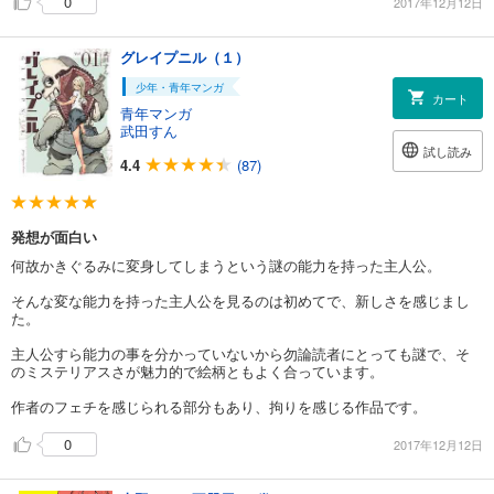
0
2017年12月12日
グレイプニル（１）
少年・青年マンガ
カート
青年マンガ
武田すん
試し読み
4.4
(87)
発想が面白い
何故かきぐるみに変身してしまうという謎の能力を持った主人公。
そんな変な能力を持った主人公を見るのは初めてで、新しさを感じまし
た。
主人公すら能力の事を分かっていないから勿論読者にとっても謎で、そ
のミステリアスさが魅力的で絵柄ともよく合っています。
作者のフェチを感じられる部分もあり、拘りを感じる作品です。
0
2017年12月12日