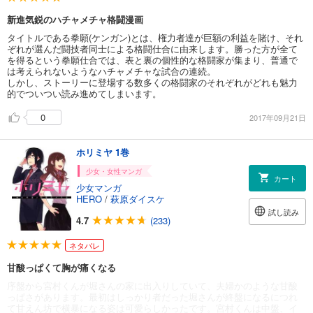
新進気鋭のハチャメチャ格闘漫画
タイトルである拳願(ケンガン)とは、権力者達が巨額の利益を賭け、それ
ぞれが選んだ闘技者同士による格闘仕合に由来します。勝った方が全て
を得るという拳願仕合では、表と裏の個性的な格闘家が集まり、普通で
は考えられないようなハチャメチャな試合の連続。
しかし、ストーリーに登場する数多くの格闘家のそれぞれがどれも魅力
的でついつい読み進めてしまいます。
0
2017年09月21日
ホリミヤ 1巻
少女・女性マンガ
カート
少女マンガ
HERO
/
萩原ダイスケ
試し読み
4.7
(233)
ネタバレ
甘酸っぱくて胸が痛くなる
序盤から宮村くんが堀さんの家に出入りしていて、夫婦かのような甘酸
っぱさがあります。最初はしっかり者だった堀さんが終盤になるにつれ
て甘えん坊で横暴になる姿は可愛らしかったです。宮村くんは中盤、イ