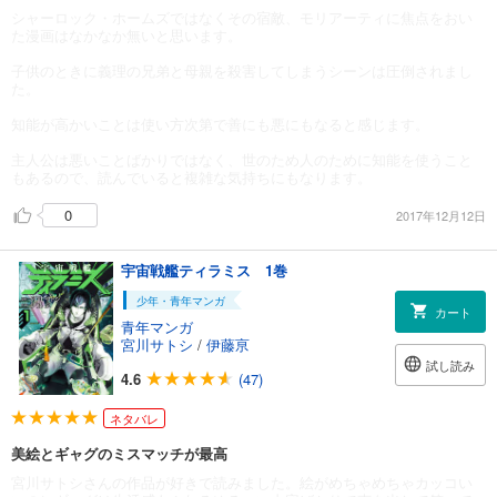
シャーロック・ホームズではなくその宿敵、モリアーティに焦点をおい
た漫画はなかなか無いと思います。
子供のときに義理の兄弟と母親を殺害してしまうシーンは圧倒されまし
た。
知能が高かいことは使い方次第で善にも悪にもなると感じます。
主人公は悪いことばかりではなく、世のため人のために知能を使うこと
もあるので、読んでいると複雑な気持ちにもなります。
0
2017年12月12日
宇宙戦艦ティラミス 1巻
少年・青年マンガ
カート
青年マンガ
宮川サトシ
/
伊藤亰
試し読み
4.6
(47)
ネタバレ
美絵とギャグのミスマッチが最高
宮川サトシさんの作品が好きで読みました。絵がめちゃめちゃカッコい