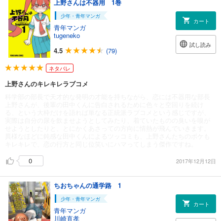
上野さんは不器用 1巻
少年・青年マンガ
カート
青年マンガ
tugeneko
試し読み
4.5
(79)
ネタバレ
上野さんのキレキレラブコメ
科学部の部長で天才的な発明の才能を持ちながら、恋には不器用な部長
上野さんが、後輩の田中くんに告白されるために色々と空回りを続け
る、という大枠だけを語れば単なる正統派ラブコメという感じですが、
実際は自分の尿を飲ませようとしてみたり、着ていたものの臭いを嗅が
せようとしたりと、とにかくあさっての方向に情熱が飛んでいきます。
異様なほどに鈍感な田中くんによるツッコミも、上野さんたちのボケも
キレキレで、恋の行方と同じ位笑いにハマってしまう傑作ですね。
0
2017年12月12日
ちおちゃんの通学路 1
少年・青年マンガ
カート
青年マンガ
川崎直孝