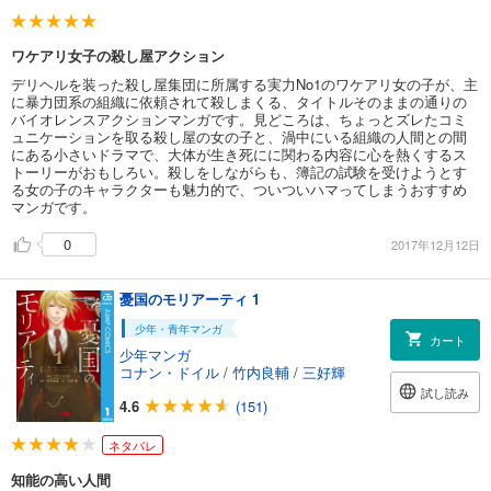
ワケアリ女子の殺し屋アクション
デリヘルを装った殺し屋集団に所属する実力No1のワケアリ女の子が、主
に暴力団系の組織に依頼されて殺しまくる、タイトルそのままの通りの
バイオレンスアクションマンガです。見どころは、ちょっとズレたコミ
ュニケーションを取る殺し屋の女の子と、渦中にいる組織の人間との間
にある小さいドラマで、大体が生き死にに関わる内容に心を熱くするス
トーリーがおもしろい。殺しをしながらも、簿記の試験を受けようとす
る女の子のキャラクターも魅力的で、ついついハマってしまうおすすめ
マンガです。
0
2017年12月12日
憂国のモリアーティ 1
少年・青年マンガ
カート
少年マンガ
コナン・ドイル
/
竹内良輔
/
三好輝
試し読み
4.6
(151)
ネタバレ
知能の高い人間