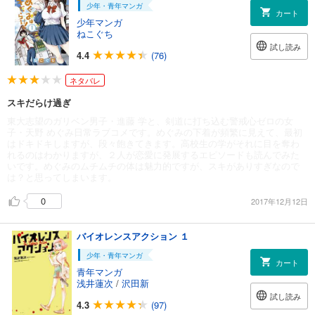
少年・青年マンガ
カート
少年マンガ
ねこぐち
試し読み
4.4
(76)
ネタバレ
スキだらけ過ぎ
東大志望のガリベン男子・進藤 学と、剣道に打ち込む警戒心ゼロの女
子・天野 めぐみ日常ラブコメです。めぐみの下着が頻繁に見えて、最初
はドキドキしますが、段々飽きてきます。高校生の学がそれに目を奪わ
れるのはわかりますが、２人が恋愛に発展するエピソードも読んでみた
いです。めぐみのムチムチの体は魅力的ですが、スキがありすぎなので
は？と思ってしまいます。
0
2017年12月12日
バイオレンスアクション １
少年・青年マンガ
カート
青年マンガ
浅井蓮次
/
沢田新
試し読み
4.3
(97)