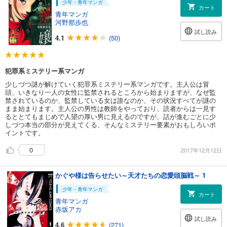
少年・青年マンガ
カート
青年マンガ
河野那歩也
試し読み
4.1
(50)
犯罪系ミステリー系マンガ
少しづつ謎が解けていく犯罪系ミステリー系マンガです。主人公は冒
頭、いきなり一人の女性に監禁されるところから始まりますが、なぜ監
禁されているのか、監禁している女は誰なのか、その状況すべてが謎の
まま始まります。主人公の男性は教師をやっており、読者からは一見す
るととてもまじめで人望の厚い男に見えるのですが、話が進むごとに少
しづつ本当の部分が見えてくる、そんなミステリー要素がおもしろいポ
イントです。
0
2017年12月12日
かぐや様は告らせたい～天才たちの恋愛頭脳戦～ 1
少年・青年マンガ
カート
青年マンガ
赤坂アカ
試し読み
4.6
(271)