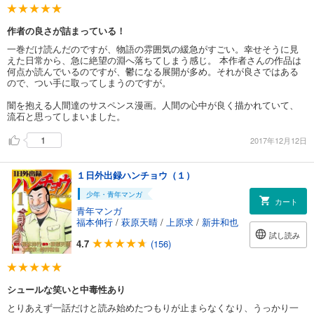
作者の良さが詰まっている！
一巻だけ読んだのですが、物語の雰囲気の緩急がすごい。幸せそうに見
えた日常から、急に絶望の淵へ落ちてしまう感じ。 本作者さんの作品は
何点か読んでいるのですが、鬱になる展開が多め。それが良さではある
ので、つい手に取ってしまうのですが。
闇を抱える人間達のサスペンス漫画。人間の心中が良く描かれていて、
流石と思ってしまいました。
1
2017年12月12日
１日外出録ハンチョウ（１）
少年・青年マンガ
カート
青年マンガ
福本伸行
/
萩原天晴
/
上原求
/
新井和也
試し読み
4.7
(156)
シュールな笑いと中毒性あり
とりあえず一話だけと読み始めたつもりが止まらなくなり、うっかり一