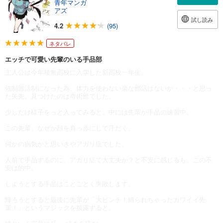
青年マンガ
アズ
試し読み
4.2
(95)
ネタバレ
エッチで可愛い先輩のいる手品部
主人公は今年種無高校に入学した新高校一年生。
強制部活制になった為、体力を使わない楽な部活はないか・・・と思っ
た矢先、見つけたのは奇術部でした。
少しだけ様子をっと入ってみると、中には先輩が手品の練習中。
この先輩、なぜか顔を真っ赤にして汗だく。
何かの病気かと思いきやアガリ症でした。
人前で手品するのに、アガリ症で大丈夫か？と不安に感じるも、この不
安は的中。
しようとする手品はことごとく失敗します。
帰ろうとすると最後に先輩が「大ピンチ！縛られちゃったカワイイ先
輩！」というマジックを披露すると。