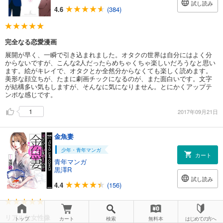
試し読み
4.6
(384)
完全なる恋愛漫画
展開が早く、一瞬で引き込まれました。オタクの世界は自分にはよく分
からないですが、こんな2人だったらめちゃくちゃ楽しいだろうなと思い
ます。絵がキレイで、オタクとか全然分からなくても楽しく読めます。
美形な顔立ちが、たまに劇画チックになるのが、また面白いです。文字
が結構多い気もしますが、そんなに気になりません。とにかくアップテ
ンポな感じです。
1
2017年09月21日
金魚妻
少年・青年マンガ
カート
青年マンガ
黒澤R
試し読み
4.4
(156)
リアルな女性像
トップ
カート
検索
無料本
はじめての方へ