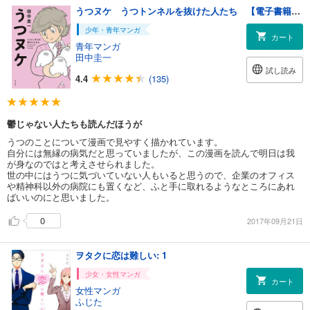
うつヌケ うつトンネルを抜けた人たち 【電子書籍限定 フルカラーバージョン】
少年・青年マンガ
カート
青年マンガ
田中圭一
試し読み
4.4
(135)
鬱じゃない人たちも読んだほうが
うつのことについて漫画で見やすく描かれています。
自分には無縁の病気だと思っていましたが、この漫画を読んで明日は我
が身なのではと考えさせられました。
世の中にはうつに気づいていない人もいると思うので、企業のオフィス
や精神科以外の病院にも置くなど、ふと手に取れるようなところにあれ
ばいいのにと思いました。
0
2017年09月21日
ヲタクに恋は難しい: 1
少女・女性マンガ
カート
女性マンガ
ふじた