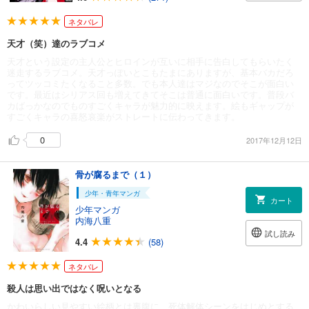
ネタバレ
天才（笑）達のラブコメ
天才という設定の主人公とヒロインが互いに相手に告白してもらいたく
迷走するラブコメ。天才っぽいとこもたまにありますが、基本バカだろ
ってツッコミたくなること多数。でも本人達はマジなのでそこが面白い
です。最近はシリアス回も増えてきてそこは普通に面白いです。普段バ
カばっかなのでものすごくキャラが魅力的に映えます。絵もギャップが
すごくキャラの喜怒哀楽がストレートに伝わってきます。
0
2017年12月12日
骨が腐るまで（１）
少年・青年マンガ
カート
少年マンガ
内海八重
試し読み
4.4
(58)
ネタバレ
殺人は思い出ではなく呪いとなる
かわいらしい見やすい絵柄とは裏腹に、死体解体シーンをはじめとする