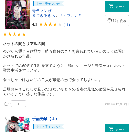
少年・青年マンガ
カート
青年マンガ
きづきあきら
/
サトウナンキ
試し読み
4.2
(41)
ネットの闇とリアルの闇
今だから通じる作品で、時々自分のことを言われているかのように問い
かけられる作品。
ネットでの配信で生計を立てようと目論むシュージと売春を元にネット
難民生活をするメイ。
会っちゃいけないこの二人が最悪の形で会ってしまい…。
居場所をそこにしか見いだせない今どきの若者の最低の縮図を見せられ
ているように感じた作品です。
1
2017年12月12日
手品先輩（１）
少年・青年マンガ
カート