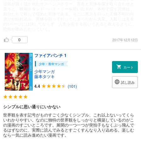
狂気が良く描かれたサスペンスホラー。青春と死体を探す取り合わせと
言うと、映画スタンド・バイ・ミーを思い出すが、本作で探す死体は、
自分たちで殺して埋めた死体である。そこに悪意を持った正体不明の何
者かが紛れ込み、死体を持って行ってしまったから大変。人殺しは青春
の1ページには決してならず、人生を害する呪いであると教えるように、
恐怖が染みわたっていく。
0
2017年12月12日
ファイアパンチ 1
少年・青年マンガ
カート
少年マンガ
藤本タツキ
試し読み
4.4
(101)
シンプルに思い通りにいかない
世界観を表す記号がものすごく少なくシンプル、これ以上ないってくら
いわかりやすい。なのに独特の世界観をしっかりと構築しているのがこ
の漫画のすごいところです。展開の一つ一つが突拍子もなくぶっ飛んで
るはずなのに、実際に読んでみるとすごくすんなり入り込める。楽しむ
なら一気に読み進めたい漫画です。