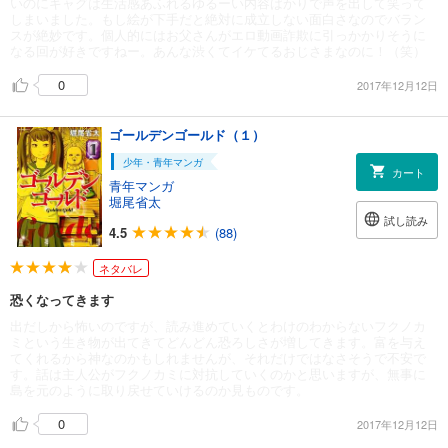
いのにギャグは生活感あふれるゆるーい内容ばかりで声を出して笑って
しまいました。もし絵が下手だと絶対に成立しない面白さなのでバラン
スが絶妙です。個人的にはお父さんがエロ動画詐欺に引っかかりそうに
なる回が好きですねー。あんな渋くてイケてるおじさまなのに！（笑）
0
2017年12月12日
ゴールデンゴールド（１）
少年・青年マンガ
カート
青年マンガ
堀尾省太
試し読み
4.5
(88)
ネタバレ
恐くなってきます
出だしから怖いのですが、読み進めていくとわけのわからないフクノカ
ミという生き物が出てきてどんどん恐ろしさが増してきます。富を与え
てくれるから神なのかもしれませんが、それだけではなさそうで不安で
す。話は主人公がフクノカミに対抗していくのかと思いますが、無事に
島を元のように取り戻せていけるのか見ものです。
0
2017年12月12日