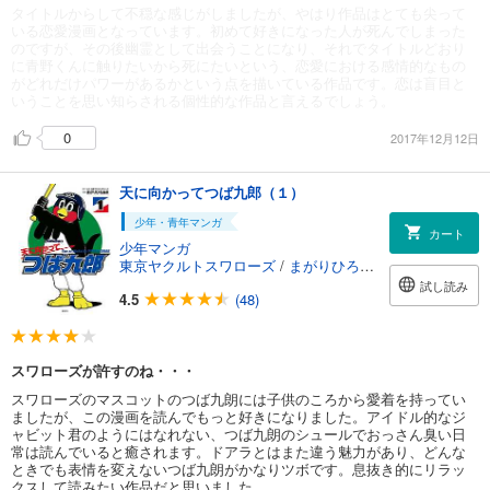
タイトルからして不穏な感じがしましたが、やはり作品はとても尖って
いる恋愛漫画となっています。初めて好きになった人が死んでしまった
のですが、その後幽霊として出会うことになり、それでタイトルどおり
に青野くんに触りたいから死にたいという、恋愛における感情的なもの
がどれだけパワーがあるかという点を描いている作品です。恋は盲目と
いうことを思い知らされる個性的な作品と言えるでしょう。
0
2017年12月12日
天に向かってつば九郎（１）
少年・青年マンガ
カート
少年マンガ
東京ヤクルトスワローズ
/
まがりひろあき
試し読み
4.5
(48)
スワローズが許すのね・・・
スワローズのマスコットのつば九朗には子供のころから愛着を持ってい
ましたが、この漫画を読んでもっと好きになりました。アイドル的なジ
ャビット君のようにはなれない、つば九朗のシュールでおっさん臭い日
常は読んでいると癒されます。ドアラとはまた違う魅力があり、どんな
ときでも表情を変えないつば九朗がかなりツボです。息抜き的にリラッ
クスして読みたい作品だと思いました。