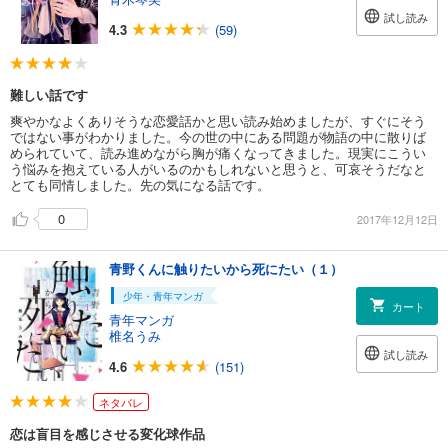
試し読み
4.3
(59)
難しい話です
爽やかなよくありそうな恋愛話かと思い読み始めましたが、すぐにそう
ではない事がわかりました。今の世の中にある問題が物語の中に散りば
められていて、読み進めながら胸が痛くなってきました。現実にこうい
う悩みを抱えている人がいるのかもしれないと思うと、可哀そうだなと
とても同情しました。先の気になる話です。
0
2017年12月12日
青野くんに触りたいから死にたい（１）
少年・青年マンガ
カート
青年マンガ
椎名うみ
試し読み
4.6
(151)
ネタバレ
恋は盲目を感じさせる変化球作品