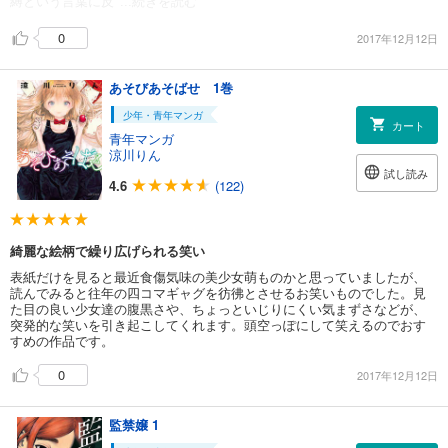
縛という言葉に反
...続きを読む
0
2017年12月12日
あそびあそばせ 1巻
少年・青年マンガ
カート
青年マンガ
涼川りん
試し読み
4.6
(122)
綺麗な絵柄で繰り広げられる笑い
表紙だけを見ると最近食傷気味の美少女萌ものかと思っていましたが、
読んでみると往年の四コマギャグを彷彿とさせるお笑いものでした。見
た目の良い少女達の腹黒さや、ちょっといじりにくい気まずさなどが、
突発的な笑いを引き起こしてくれます。頭空っぽにして笑えるのでおす
すめの作品です。
0
2017年12月12日
監禁嬢 1