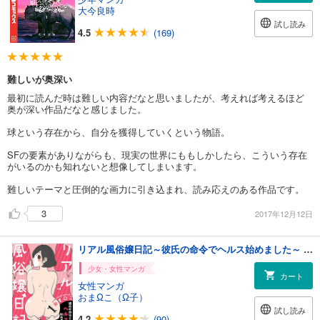
大今良時
試し読み
4.5
(169)
難しいが奥深い
最初に読んだ時は難しい内容だなと思いましたが、考えれば考えるほど
奥が深い作品だなと感じました。
球という存在から、自分を獲得していくという物語。
SFの要素がありながらも、現実の世界にももしかしたら、こういう存在
がいるのかも知れないと想像してしまいます。
難しいテーマと圧倒的な画力に引き込まれ、読み応えのある作品です。
3
2017年12月12日
リアル風俗嬢日記～彼氏の命令でヘルス始めました～ 1巻
少女・女性マンガ
カート
女性マンガ
おまΩこ（Ω子）
試し読み
4.2
(90)