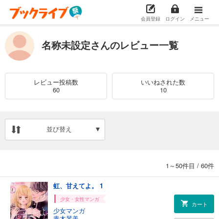
会員登録
ログイン
メニュー
名称未設定さんのレビュー一覧
レビュー投稿数
いいねされた数
60
10
並び替え
1～50件目
/
60件
虹、甘えてよ。 1
少女・女性マンガ
カート
少女マンガ
青木琴美