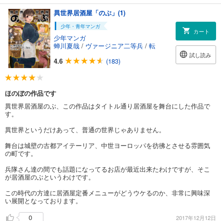
異世界居酒屋「のぶ」(1)
少年・青年マンガ
カート
少年マンガ
蝉川夏哉
/
ヴァージニア二等兵
/
転
試し読み
4.6
(183)
ほのぼの作品です
異世界居酒屋のぶ、この作品はタイトル通り居酒屋を舞台にした作品で
す。
異世界というだけあって、普通の世界じゃありません。
舞台は城壁の古都アイテーリア、中世ヨーロッパを彷彿とさせる雰囲気
の町です。
兵隊さん達の間でも話題になってるお店が最近出来たわけですが、そこ
が居酒屋のぶというわけです。
この時代の方達に居酒屋定番メニューがどうウケるのか、非常に興味深
い展開となっております。
0
2017年12月12日