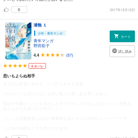
0
2017年12月12日
潜熱 １
少年・青年マンガ
カート
青年マンガ
野田彩子
試し読み
4.4
(57)
ネタバレ
思いもよらぬ相手
主人公は普通の女の子。レジ打ちをする店員。
それがいつも同じたばこを同じ数だけ買うある男と出会う。
笑顔が可愛かったりするがこわモテでやくざかもしれないという恐怖も
ありながら次第にひかれていく。
といった恋愛要素もほかの裏事情もありそうな内容のストーリーです。
この先の展開もとても気になります。