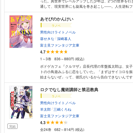
った。異世界でレベルアップした少年は、2つの世界を行
通して、現実世界にも旋風を巻き起こし――。人生逆転フ
幕！
あそびのかんけい
ラノベ
男性向けライトノベル
/
葵せきな
深崎暮人
富士見ファンタジア文庫
4.7
1～3巻
836～880円 (税込)
ボドゲカフェ『クルマザ』店長代理の常盤孤太郎は、女子
トの小鳥遊みふるに恋をしていた。「まずはサイコロを振
始まらないぜ」って、彼氏がいるから告白できないんです
ロクでなし魔術講師と禁忌教典
ラノベ
男性向けライトノベル
/
羊太郎
三嶋くろね
富士見ファンタジア文庫
4.3
完結
全24巻
682～814円 (税込)