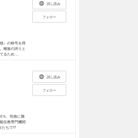
試し読み
フォロー
雄』の称号を得
。種族の誇りと
てるため
試し読み
フォロー
0％、性格に難
能任務専門機関
たちで!?