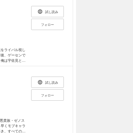
試し読み
フォロー
俺をライバル視し
課後、ゲーセンで
仲
 それぞれの場所
試し読み
フォロー
日替わり、時に3
メ!!
悪貴族・ゼノス
も早くモブキャラ
導き、すべての問