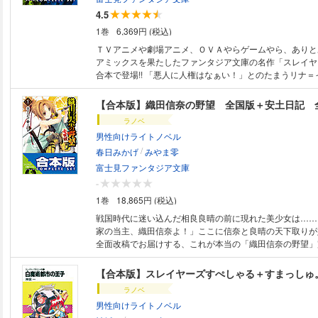
4.5
1巻
6,369円 (税込)
ＴＶアニメや劇場アニメ、ＯＶＡやらゲームやら、ありと
アミックスを果たしたファンタジア文庫の名作「スレイヤ
合本で登場!! 「悪人に人権はなぁい！」とのたまうリナ
躍を一気に読もう！ 特典として新旧カバーイラスト集を収
は『スレイヤーズ(新装版)』シリーズ全15巻を収録してい
【合本版】織田信奈の野望 全国版＋安土日記 全
は1冊に全巻を収録した合本形式での配信となります。あ
ラノベ
ください。
男性向けライトノベル
/
春日みかげ
みやま零
富士見ファンタジア文庫
-
1巻
18,865円 (税込)
戦国時代に迷い込んだ相良良晴の前に現れた美少女は……
家の当主、織田信奈よ！」ここに信奈と良晴の天下取りが
全面改稿でお届けする、これが本当の「織田信奈の野望」完全版!!
は『織田信奈の野望 全国版』シリーズ全23巻、『織田
日記』シリーズ全３巻を収録しています。 ※本商品は1冊
【合本版】スレイヤーズすぺしゃる＋すまっしゅ
た合本形式での配信となります。あらかじめご了承くださ
ラノベ
男性向けライトノベル