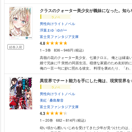
題事を彼に押し付け、その後は穏やかな人生を送る。 俺
な行動“悪役ムーブ”を決行し、非道の限りを尽くした、は
クラスのクォーター美少女が義妹になった。知ら
「貴方のためなら、私は何だってします……何だって、で
ラノベ
くしの存在をまるごと……貴方様に捧げますわ！」 ――
男性向けライトノベル
ずのヒロインたちがなぜかデレてくる。 なんで俺が悪役
/
テ度が爆上がりするんだよ!?
浮葉まゆ
ゆがー
富士見ファンタジア文庫
4.8
続巻入荷
1～3巻
836～946円 (税込)
高嶺の花のクォーター美少女、七瀬クロエ。 俺とは縁遠
婚で兄妹に!? 突然の同居生活。穏便な家庭のため友好的
俺の一言一句に妙に照れる彼女。 料理を褒めたり、「わ、私の料理を毎日
食べたいって……！」 焦って距離を縮めなくてもいいと
と一緒にいるから大丈夫って、そんなの……」 家族とし
異世界でチート能力を手にした俺は、現実世界を
そうと言ったりしただけなのに。 「俺と幸せになろうっ
ラノベ
ポーズじゃないですかぁっ！」 俺、知らないうちに口説いてた!? 「不束
男性向けライトノベル
者ですが、お願いしますっ」 一つ屋根の下、無自覚攻略
/
さらに、電子特典として巻末に書き下ろしエピソードを特
美紅
桑島黎音
富士見ファンタジア文庫
4.3
1～20巻
682～814円 (税込)
幼い頃から酷いいじめを受けてきた少年が見つけたのは、