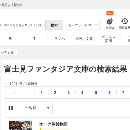
8万冊以上配信中！
Get!
セーフサーチ 中
来店pt
閲覧履
ビジネス
BL
TL
ラノベ
小説・文芸
実用
タジア文庫
富士見ファンタジア文庫の検索結果
1～100件目
/
1,036件
<<
<
1
2
3
4
5
6
7
一致順
オーク英雄物語