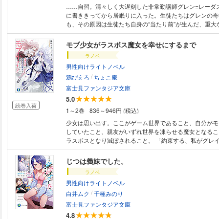
……自習。清々しく大遅刻した非常勤講師グレン=レーダ
に書ききってから居眠りに入った。生徒たちはグレンの奇
も、その原因は生徒たち自身の“当たり前”が生んだ、重大な
モブ少女がラスボス魔女を幸せにするまで
ラノベ
男性向けライトノベル
/
鴉ぴえろ
ちょこ庵
富士見ファンタジア文庫
5.0
続巻入荷
1～2巻
836～946円 (税込)
少女は思い出す。ここがゲーム世界であること、自分がモ
していたこと、親友がいずれ世界を凍らせる魔女となるこ
ラスボスとなり滅ぼされること。 「約束する、私がグレ
んてさせないから」 そんな結末、絶対認めない！ 少
う決意し、魔女となる異能を発現してしまった親友・グレ
じつは義妹でした。
る。 彼女を追い詰める家から連れ出し、持てる知識を
ラノベ
定する。 次第にグレイスの凍てついた心も溶けていき―― 「どん
男性向けライトノベル
とになっても後悔しない。ロゼリカが好きだから」 ――そうストレート
/
に言われて、私はドキドキしちゃうんだ。
白井ムク
千種みのり
富士見ファンタジア文庫
4.8