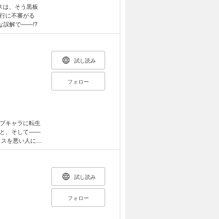
スは、そう黒板
行に不審がる
誤解で――!?
試し読み
フォロー
ブキャラに転生
と、そして――
イスを悪い人にな
女・ロゼリカはそ
イスの手を取
駆使して運命を否
なこ
試し読み
フォロー