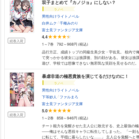
双子まとめて『カノジョ』にしない？
ラノベ
男性向けライトノベル
/
白井ムク
千種みのり
富士見ファンタジア文庫
4.4
続巻入荷
1～7巻
792～968円 (税込)
品行方正、成績トップの同級生美少女・宇佐見。 校内で
て突っかかる彼女には放課後、別の顔がある。 彼女は放
遊び、学校では想像できない無邪気な笑顔を見せるのだ。 俺は宇佐見と
良くなるため、校内では寄り添い、放課後は一緒に遊ぶ。
で仲を深め、ついに……学校帰りの宇佐見から告白が!? 俺も思いを受け止
暴虐非道の極悪貴族を演じてるだけなのに！
めて、ゲーセンから帰る彼女に想いを伝え返す。 これで彼女と両想い……
ラノベ
と思ったら、そこにもう1人の彼女が現れて!? 「えっ、告白したの私だ
男性向けライトノベル
よ!?」 「でも…いま告白されたのは、うちだし」 彼女の名前は、宇佐見千
/
影と光莉。 じつは双子だった!? 同時に告白成立してしまった結果…… 双
下等妙人
ファルまろ
子からの提案で、まさかの両方と付き合うことに!? 時に
富士見ファンタジア文庫
人で。 大人気ラブコメ「じつは義妹でした。」 著者：白井ムク＆イラス
5.0
トレーター：千種みのりがおくる双子同時アプローチラブコ
続巻入荷
1～2巻
858～946円 (税込)
チート能力を覚醒させた主人公に敗北する、史上最強の極
――俺はそんな悪役キャラに転生してしまった。 「一刻
に転じて、平穏に暮らしたいな……」 主人公を覚醒へと