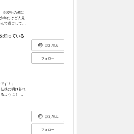
少年だけど人見
遊んで過ごしてい
接近！ 「……兄
違いをしたまま、
を知っている
戸惑う俺に……
っと僕と－－」
試し読み
!? 気安くて可
フォロー
少女です！」
、任務に明け暮れ
きるように！
れから
て、星間少女を救
賞〈金賞〉受賞。
試し読み
フォロー