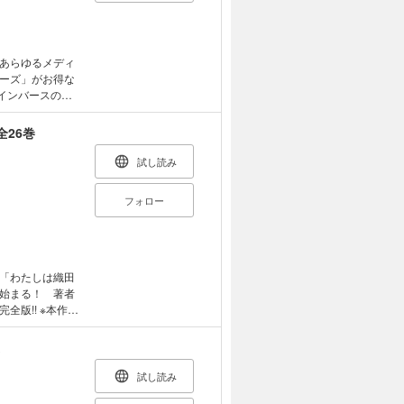
あらゆるメディ
ーズ」がお得な
＝インバースの活
録！ ※本作品
ます。 ※本商品
26巻
らかじめご了承
試し読み
フォロー
「わたしは織田
始まる！ 著者
 ※本作品
信奈の野望 安土
に全巻を収録し
。
い。
試し読み