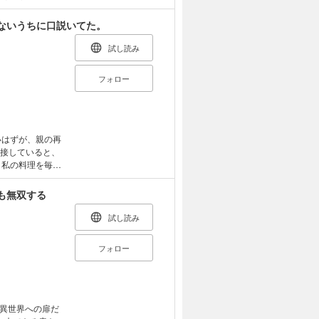
はそのために必要
ずなのだが――
ないうちに口説いてた。
す」 「わ、わた
本来は敵対するは
試し読み
を極めるほど、モ
フォロー
いはずが、親の再
に接していると、
伝えたり、「ずっ
てハッピーに暮ら
も無双する
て、そんなのプロ
試し読み
ラブコメ開幕！
別収録！
フォロー
異世界への扉だ