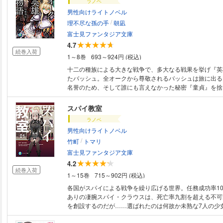
ラノベ
男性向けライトノベル
/
理不尽な孫の手
朝凪
富士見ファンタジア文庫
4.7
続巻入荷
1～8巻
693～924円 (税込)
十二の種族による大きな戦争で、多大なる戦果を挙げ『英
たバッシュ。全オークから尊敬されるバッシュは旅に出る
名誉のため、そして誰にも言えなかった秘密『童貞』を捨
に……。
スパイ教室
ラノベ
男性向けライトノベル
/
竹町
トマリ
富士見ファンタジア文庫
4.2
続巻入荷
1～15巻
715～902円 (税込)
各国がスパイによる戦争を繰り広げる世界。任務成功率10
ありの凄腕スパイ・クラウスは、死亡率九割を超える不可
を創設するのだが……選ばれたのは何故か未熟な7人の少女