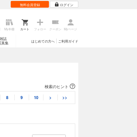
無料会員登録
ログイン
歴
My本棚
カート
フォロー
クーポン
Myページ
雑誌
はじめての方へ
ご利用ガイド
写真集
検索のヒント
8
9
10
>
>>