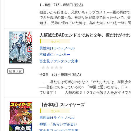
1～8巻
715～858円 (税込)
勘違いから始まる、兄妹いちゃラブコメ！ ---- 親の再婚で、高校生の俺に
できた義理の弟・晶。複雑な家庭環境で育ったせいで、美
知り。 兄弟に憧れていた俺は、晶のためにいつも一緒に
たら……めちゃくちゃ懐かれて、意気投合して、距離も急
貴、もしかして僕のこと好き？」「ああ、もちろん」 勘
人類滅亡BADエンドまであと２年、僕だけがそれ
深まる２人の仲。そして、ついに晶が「妹」だと気付き、
ラノベ
「兄貴とはこれまで通りの距離感がいい。むしろ今よりも
男性向けライトノベル
「兄妹」から「恋人」を目指す、晶のアプローチが始まって
/
愛すぎる、弟…のような妹との、いちゃラブコメ！
不破貞仁
へいろー
富士見ファンタジア文庫
-
続巻入荷
全2巻
858～968円 (税込)
――君たちは何者なのかな？ 「わたしたちは、星間
――普段は何をしているの？ 「学園に通いながら、日々
ています！ 人類の敵ＢＩＯＳから皆さんをお守りで
期待していてくださいね！ では、またお会いしましょう！」 あ
六年。人類は敗北し、絶滅のときを迎えている。 そし
【合本版】スレイヤーズ
いたかった僕は――ＢＩＯＳの姿に!? ファンタジア大
ラノベ
人類は再び試される――！
男性向けライトノベル
/
神坂一
あらいずみるい
富士見ファンタジア文庫