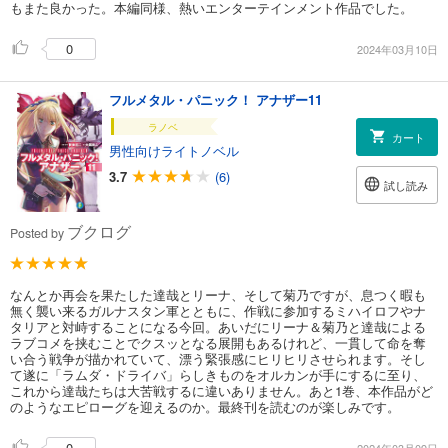
もまた良かった。本編同様、熱いエンターテインメント作品でした。
0
2024年03月10日
フルメタル・パニック！ アナザー11
ラノベ
カート
男性向けライトノベル
3.7
(6)
試し読み
ブクログ
Posted by
なんとか再会を果たした達哉とリーナ、そして菊乃ですが、息つく暇も
無く襲い来るガルナスタン軍とともに、作戦に参加するミハイロフやナ
タリアと対峙することになる今回。あいだにリーナ＆菊乃と達哉による
ラブコメを挟むことでクスッとなる展開もあるけれど、一貫して命を奪
い合う戦争が描かれていて、漂う緊張感にヒリヒリさせられます。そし
て遂に「ラムダ・ドライバ」らしきものをオルカンが手にするに至り、
これから達哉たちは大苦戦するに違いありません。あと1巻、本作品がど
のようなエピローグを迎えるのか。最終刊を読むのが楽しみです。
0
2024年03月09日