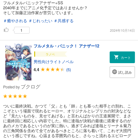
フルメタルパニックアナザー+SS
2040年までにアニメ化予定ではありませんか？
そして加藤正治作家が苦労しています。
＃癒やされる
＃じれったい
＃共感する
1
2024年10月14日
フルメタル・パニック！ アナザー12
ラノベ
カート
男性向けライトノベル
4.4
(5)
試し読み
ブクログ
Posted by
ついに最終決戦。かつて「父」とも「師」とも慕った相手との別れ、こ
こぞという場面で現れるヒーロー、オリジナルとレプリカの対決などな
ど『見たいものを、見せてあげる』と言わんばかりの王道展開で、まさ
に最終回に相応しい内容でした。特に達哉が決戦の最後に搭乗するのが
あのメカであるというのが実に熱い。過ぎてみれば達哉とリーナ＆菊乃
の三角関係を含めて全てがあるべきところに落ち着いて、これぞ大団円
という感じですね。心温まる雰囲気のもと、さらっと流れるエピローグ