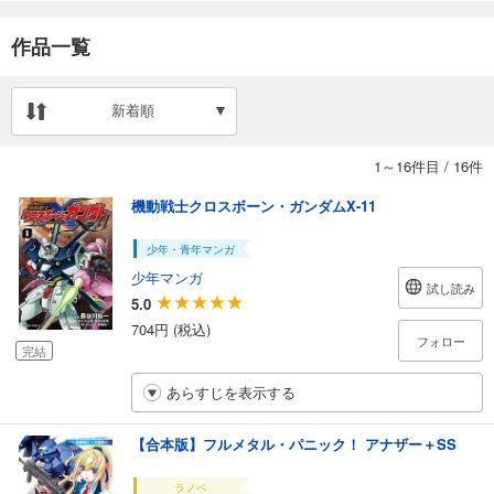
作品一覧
新着順
1～16件目
/
16件
機動戦士クロスボーン・ガンダムX-11
少年・青年マンガ
少年マンガ
試し読み
5.0
704円 (税込)
フォロー
完結
あらすじを表示する
【合本版】フルメタル・パニック！ アナザー＋SS
ラノベ