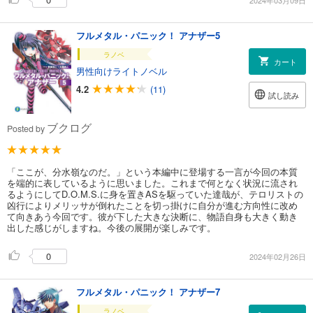
フルメタル・パニック！ アナザー5
ラノベ
カート
男性向けライトノベル
4.2
(11)
試し読み
ブクログ
Posted by
「ここが、分水嶺なのだ。」という本編中に登場する一言が今回の本質
を端的に表しているように思いました。これまで何となく状況に流され
るようにしてD.O.M.S.に身を置きASを駆っていた達哉が、テロリストの
凶行によりメリッサが倒れたことを切っ掛けに自分が進む方向性に改め
て向きあう今回です。彼が下した大きな決断に、物語自身も大きく動き
出した感じがしますね。今後の展開が楽しみです。
0
2024年02月26日
フルメタル・パニック！ アナザー7
ラノベ