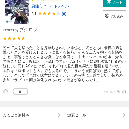
カート
男性向けライトノベル
4.1
(8)
試し読み
ブクログ
Posted by
初めて人を撃ったことを昇華しきれない達也と、彼とともに最愛の弟を
撃ったことを受け入れるように見える菊乃。そんな二人が抱える苦悩を
よそに事態はどんどんきな臭くなる今回は、中央アジアでの紛争に介入
することに…。殺伐とした流れですが、AS-1がさらに2機追加されるのが
嬉しい。同じAS-1だけど、それぞれで見た目も果たす役割も違うのだ。
本作は「ロボットもの」でもあるので、こういう展開は実に熱くて好ま
しい。そして「仇敵が味方になる」というのも実に王道で良い。菊乃の
参加でラブコメ面は強化されるのか？続きが楽しみです。
0
2024年02月24日
まるごと無料本！
激安セール