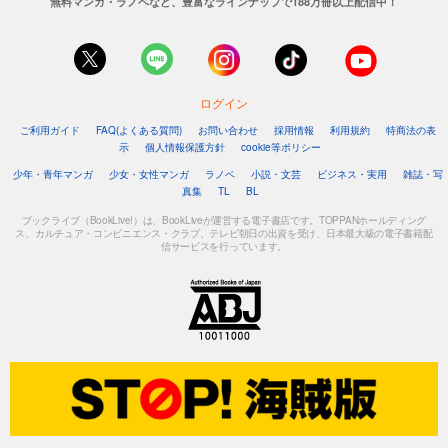
無料マンガ・ラノベなど、豊富なラインナップで188万冊以上配信中！
ログイン
ご利用ガイド
FAQ(よくある質問)
お問い合わせ
採用情報
利用規約
特商法の表
示
個人情報保護方針
cookie等ポリシー
少年・青年マンガ
少女・女性マンガ
ラノベ
小説・文芸
ビジネス・実用
雑誌・写
真集
TL
BL
ブックライブ（BookLive!）は、BookLiveが運営する電子書店です。TOPPANホールディング
ス、カルチュア・コンビニエンス・クラブ、テレビ朝日の出資を受け、日本最大級の電子書籍配
信サービスを行っています。