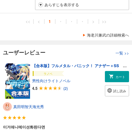
あらすじを表示する
<<
<
1
・
・
・
>
>>
海老川兼武の詳細検索へ
ユーザーレビュー
一覧
>>
【合本版】フルメタル・パニック！ アナザー＋SS 全13巻
ラノベ
カート
男性向けライトノベル
4.5
(2)
試し読み
真田明智天海光秀
이거애니메이션화된다면