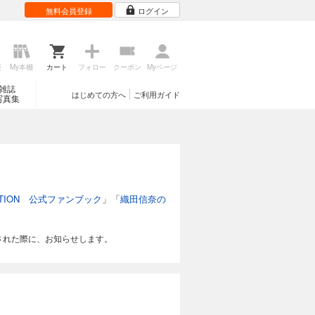
無料会員登録
ログイン
歴
My本棚
カート
フォロー
クーポン
Myページ
雑誌
はじめての方へ
ご利用ガイド
写真集
TION 公式ファンブック
」「
織田信奈の
された際に、お知らせします。