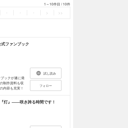
1～10件目
/
10件
・
・
・
>
>>
 公式ファンブック
試し読み
ンブックが遂に発
の制作資料も収
フォロー
の内容も充実！
ム『灯』――咲き誇る時間です！