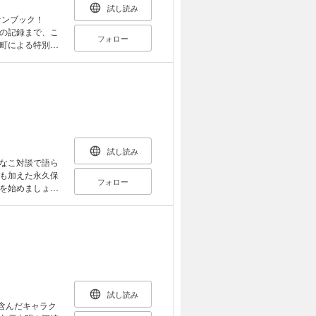
試し読み
ファンブック！
の記録まで、こ
フォロー
町による特別SS
ンタビューな
。
試し読み
なこ対談で語ら
も加えた永久保
フォロー
を始めましょ
試し読み
含んだキャラク