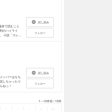
試し読み
端末で読むこと
列のハイライ
フォロー
レイ
のための解説読
生秘話から裏設定
試し読み
メンバーはもち
説しちゃったり
フォロー
らねっ！
1～10件目
/
10件
・
・
・
>
>>