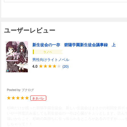
ユーザーレビュー
新生徒会の一存 碧陽学園新生徒会議事録 上
ラノベ
男性向けライトノベル
4.0
(20)
Posted by
ブクログ
ネタバレ
杉崎だけが残った碧陽学園生徒会、新しい生徒会はまさかの初回全員ボ
いやー何度読み返しても新生徒会の一存は心臓がキュッとします。読ん
強いからこそ、杉崎の気持ちに引っ張られるところがあるのですが……
しちゃって！！