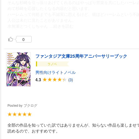
そんな杉崎を引っ張りあげてくれるのはやっぱり苦楽を共にしたハーレ
めて杉崎を応援したくなる内容だと思います。
ハーレムって何処までも不誠実に思えるけど、彼ほどハーレムという不
人公は未だに見たことがありません。
水無瀬とつくしちゃん
...続きを読む
0
ファンタジア文庫25周年アニバーサリーブック
ラノベ
男性向けライトノベル
4.3
(3)
Posted by
ブクログ
全部の作品を知っていた訳ではありませんが、知らない作品も楽しませ
読めるので、おすすめです。