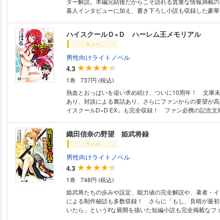
ター解説。本編完結後だからこそ語れる貴重な情報満載の
暮人インタビューに加え、書き下ろし小説も収録した豪華
ハイスクールＤ×Ｄ ハーレム王メモリアル
ラノベ
男性向けライトノベル
4.3
1巻
737円 (税込)
熱血とおっぱいを追い求め続け、ついに10周年！ 文庫
あり、対談による裏話あり、さらにファンからの要望が高
イスクールD×D EX」も完全収録！ ファン必携の記念文
織田信奈の野望 姫武将録
ラノベ
男性向けライトノベル
4.3
1巻
748円 (税込)
姫武将たちの歩みや設定、能力値の完全解説や、著者・イ
による制作秘話も多数収録！ さらに「もし、良晴が最初
いたら」というifな展開を描いた短編小説も完全掲載なフ