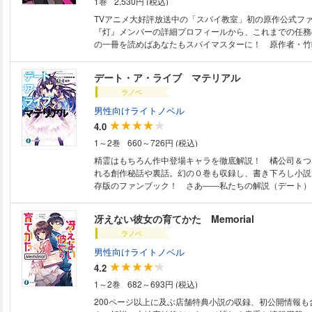
1巻
2,530円 (税込)
TVアニメ大好評放送中の「スパイ教室」初の原作公式
『灯』メンバーの詳細プロフィールから、これまでの任務
の一冊を読めばあなたもスパイマスターに！ 原作者・竹
やせうかなめ描き下ろしコミック、アニメキャストへのイ
ど、ここでしか読めない企画も目白押しの永久保存版です
デート・ア・ライブ マテリアル
ラノベ
男性向けライトノベル
4.0
1～2巻
660～726円 (税込)
精霊はもちろん作中登場キャラを徹底解説！ 橘公司＆つ
れる創作秘話や裏話。幻の０巻も収録し、書き下ろし小説
存版のファンブック！ さあ――私たちの解説（デート）
う。
冴えない彼女の育てかた Memorial
ラノベ
男性向けライトノベル
4.2
1～2巻
682～693円 (税込)
200ページ以上に及ぶ店舗特典小説の収録、初公開情報も