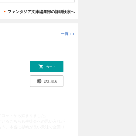
ファンタジア文庫編集部の詳細検索へ
一覧
>>
カート
試し読み
イコットから始まりました。
でいるこちらも生徒会への思い入れが
もう、本当に杉崎が良い意味で空回り