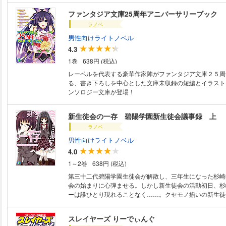
ファンタジア文庫25周年アニバーサリーブック
ラノベ
男性向けライトノベル
4.3
1巻
638円 (税込)
レーベルを代表する豪華作家陣がファンタジア文庫２５周
る、書き下ろしを中心とした文庫未収録の短編とイラスト
ンソロジー文庫が登場！
新生徒会の一存 碧陽学園新生徒会議事録 上
ラノベ
男性向けライトノベル
4.0
1～2巻
638円 (税込)
第三十二代碧陽学園生徒会が解散し、三年生になった杉崎
会の始まりに心弾ませる。しかし新生徒会の活動初日、杉
ーは誰ひとり現れることなく……。クセモノ揃いの新生徒
スレイヤーズ りーでぃんぐ