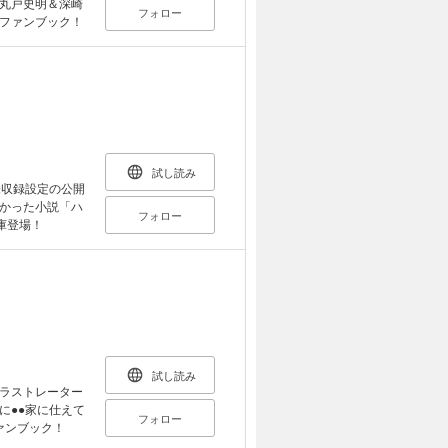
丸戸史明＆深崎
フォロー
ファンブック！
試し読み
未収録設定の公開
かった小説「ハ
フォロー
庫登場！
試し読み
ラストレーター
に●●家に仕えて
フォロー
ァンブック！