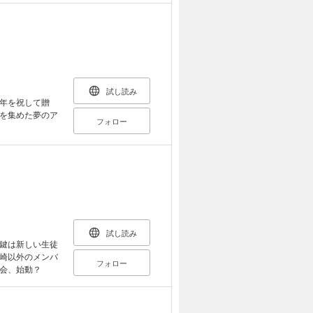
試し読み
年を祝して贈
を集めた夢のア
フォロー
試し読み
鍵は新しい生徒
崎以外のメンバ
フォロー
会、始動？