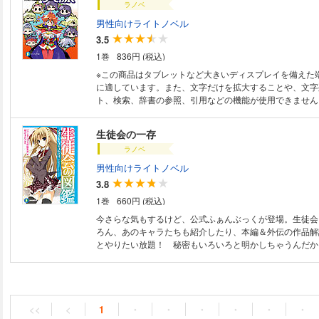
ラノベ
男性向けライトノベル
3.5
1巻
836円 (税込)
※この商品はタブレットなど大きいディスプレイを備えた
に適しています。また、文字だけを拡大することや、文字
ト、検索、辞書の参照、引用などの機能が使用できません。 小説「ス
ヤーズ」長編版の魅力を全部補完した、スレイヤーズ好き
本。全15巻すべての作品解説からキャラ解説、そして誕
生徒会の一存
まで、ぜーんぶ教えちゃう、ファン必至のアイテム！
ラノベ
男性向けライトノベル
3.8
1巻
660円 (税込)
今さらな気もするけど、公式ふぁんぶっくが登場。生徒会
ろん、あのキャラたちも紹介したり、本編＆外伝の作品解
とやりたい放題！ 秘密もいろいろと明かしちゃうんだか
<<
<
1
・
・
・
・
・
・