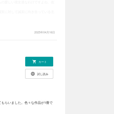
ムの愛しい彼女達なわけですよね、改
誠実に対して誠実に向き合っている主
2025年04月16日
カート
試し読み
てもらいました。色々な作品が1冊で