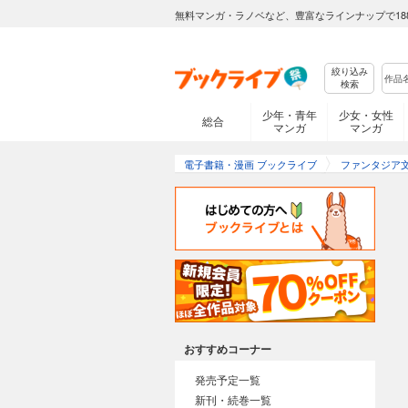
無料マンガ・ラノベなど、豊富なラインナップで18
絞り込み
検索
少年・青年
少女・女性
総合
マンガ
マンガ
電子書籍・漫画 ブックライブ
ファンタジア
おすすめコーナー
発売予定一覧
新刊・続巻一覧