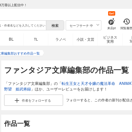
8万冊以上配信中！
Get!
セーフサーチ 中
来店pt
閲覧履
ビジネス
BL
TL
ラノベ
小説・文芸
実用
文庫編集部おすすめ作品一覧
ファンタジア文庫編集部の作品一覧
「ファンタジア文庫編集部」の「
転生王女と天才令嬢の魔法革命 ANIMA
野望 姫武将録
」ほか、ユーザーレビューをお届けします！
フォローすると、この作者の新刊が配信
作者を
フォローする
作品一覧