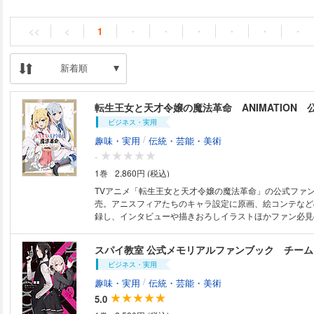
<<
<
1
・
・
・
・
・
・
新着順
転生王女と天才令嬢の魔法革命 ANIMATION
ビジネス・実用
/
趣味・実用
伝統・芸能・美術
-
1巻
2,860円 (税込)
TVアニメ「転生王女と天才令嬢の魔法革命」の公式ファ
売。アニスフィアたちのキャラ設定に原画、絵コンテなど
録し、インタビューや描きおろしイラストほかファン必見
スパイ教室 公式メモリアルファンブック チー
ビジネス・実用
/
趣味・実用
伝統・芸能・美術
5.0