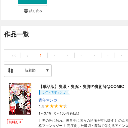
試し読み
作品一覧
<<
<
1
・
・
・
・
・
・
新着順
【単話版】隻眼・隻腕・隻脚の魔術師@COMIC
少年・青年マンガ
青年マンガ
4.4
1～37巻
0～165円 (税込)
世界の理に触れ、無自覚に国々の均衡を打ち壊す！ のん
無料あり
格ファンタジー！ 高度化した魔術・魔法で栄えるアインズ領自治都市。そ