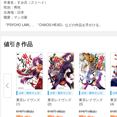
作者名：すみ兵（スミヘイ）
性別：男性
出身地：日本
職業：マンガ家
『PSYCHO LAW』、『CHAOS;HEAD』などの作品を手がける。
値引き作品
少年・青年マンガ
少年・青年マンガ
少年・青年マンガ
少
東京レイヴンズ
東京レイヴンズ
東京レイヴンズ
東京
(1)
(2)
(3)
(4)
616円 (税込)
616円 (税込)
616円 (税込)
616
99
99
99
99
円 (税込)
円 (税込)
円 (税込)
円