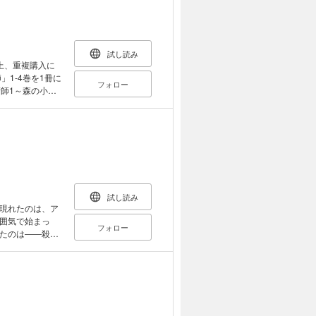
メモ書きは聖書
いた。だが、本
ガイ"を僕に見せ
る、魔術師たちを
試し読み
時代を大混乱へ突
上、重複購入に
ろし番外編収録！
1-4巻を1冊に
フォロー
メーカーを買った
術師1～森の小屋
っくりしていま
。僕はただ魔術の
らいです。 お
き】 隻眼・隻
。気づけば魔神と
湿度のあるソシ
【電子書籍限定
小屋に籠っていた
術の探求をしたい
隻腕・隻脚の魔
神と呼ばれてい
試し読み
限定書き下ろし
現れたのは、ア
囲気で始まっ
フォロー
たのは――殺意
・片腕・片脚の
敵を前に、突如マ
築いた伝説の魔術
、輝久と合体す
される「魔導
輝久は、意思と
人は「魔術・魔
――ループする
てよ！」 人々
を次々と世に放