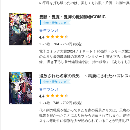
の平穏を打ち破ったのは、美しくも片眼・片腕・片脚の異
──2000年前に全ての礎を築いた伝説の魔術師エインズ=
の人だった！ 森の小屋に籠るうちに時は流れ、研究に行
隻眼・隻腕・隻脚の魔術師@COMIC
てみれば、“メモ書き”は聖書とされる『魔導書』、自身は
少年・青年マンガ
て、崇められる存在になっていたのだ。 そうとは気づか
の赴くままに、魔術探求の旅へと踏み出していく。 世界
青年マンガ
覚に国々の均衡を打ち壊す！ のんきな最強魔神の本格フ
4.4
1～6巻
704～759円 (税込)
電子コミック大賞2024ノミネート！ 発売即・シリーズ累
のんきな最強魔術師の本格ファンタジー！ 書き下ろし番外編漫画「旅の準
備」 書き下ろし番外編短編小説「姉の鉄拳」 【あらすじ】 少年エインズ
は、村を敵軍に焼き払われる。救いだされた時には、右腕
失っていた。されど興味は、瓦礫の中で、生まれて初めて
追放された名家の長男 ～馬鹿にされたハズレス
法』のみ。研究のため、森で見つけた“とある小屋”に引き
少年・青年マンガ
千年！ 久しぶりに外に出てみれば、村は都市に変わり、
は『原典』に、彼自身は『魔神』として恐れられる存在に
青年マンガ
て…!? のんきな最強魔術師が世界を揺るがす、本格ファ
4.4
巻！
1～4巻
748～792円 (税込)
代々剣の職業を授かってきた名家の長男クリスは、天恵の
職業を授かったことにより家から追放されてしまう。絶望
スキル毒耐性に特別な力が秘められていることが判明し!?