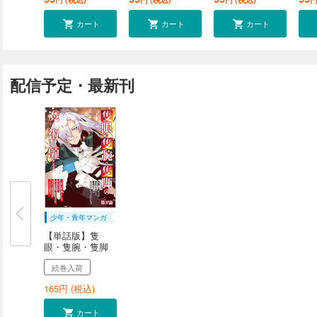
カート
カート
カート
配信予定・最新刊
少年・青年マンガ
【単話版】隻
眼・隻腕・隻脚
の魔...
続巻入荷
165
円 (税込)
カート