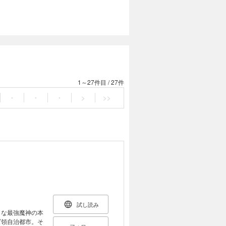
1～27件目
/
27件
・
・
・
>
>>
試し読み
きな最強魔神の本