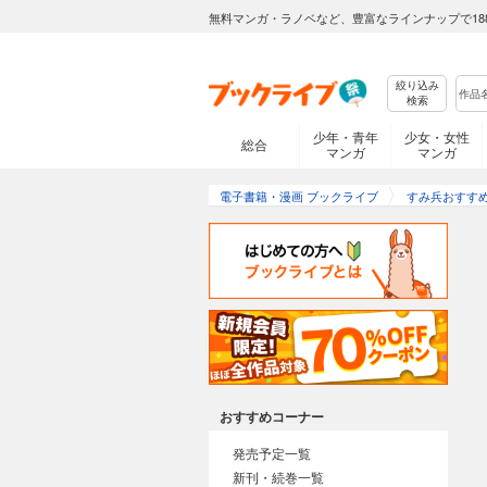
無料マンガ・ラノベなど、豊富なラインナップで18
絞り込み
検索
少年・青年
少女・女性
総合
マンガ
マンガ
電子書籍・漫画 ブックライブ
すみ兵おすす
おすすめコーナー
発売予定一覧
新刊・続巻一覧