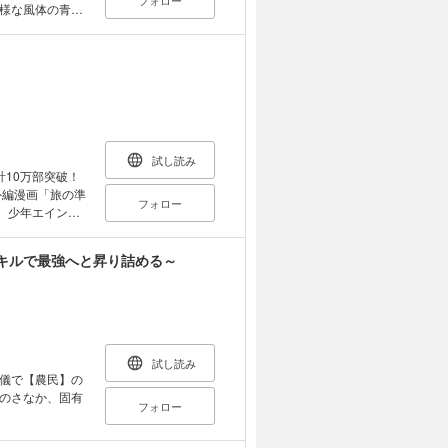
フォロー
様な風体の青年
シルベタス、そ
き詰まって外に出
『魔神』とし
ぬ本人は、好奇心
の理に触れ、無自
ァンタジー！
試し読み
計10万部突破！
フォロー
に左脚、右目を
目にした『魔
キルで最強へと昇り詰める～
こもること──2
走り書きのメモ
なってい
ンタジー第1
試し読み
儀で【農民】の
のさなか、固有
フォロー