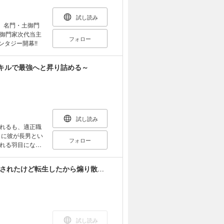
き落とす!! の
試し読み
。名門・土御門
御門家次代当主
フォロー
タジー開幕!!
キルで最強へと昇り詰める～
試し読み
れるも、適正職
らに彼が長男とい
フォロー
れる羽目にな
もな食料がなく万
した《毒無効》
【無料試し読み版】樹法の勇者は煽り厨。 ～謀殺されたけど転生したから煽り散らして生きて往く元最強～
なることを知
ていたようで、桁
毒無効》スキル
リベンジファンタ
試し読み