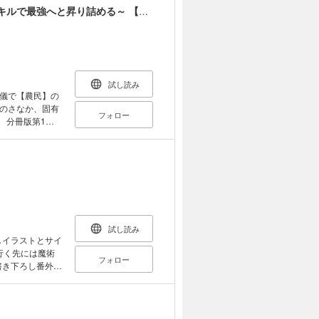
追放された名家の長男 ～馬鹿にされたハズレスキルで最強へと昇り詰める～ 【分冊版】
試し読み
儀で【農民】の
のさなか、固有
フォロー
 分冊版第1
のものとなりま
試し読み
しイラストとサイ
行く先には魔術
フォロー
書き下ろし番外編
ミカライズ企画進
、美しくも片
年前に全ての礎を