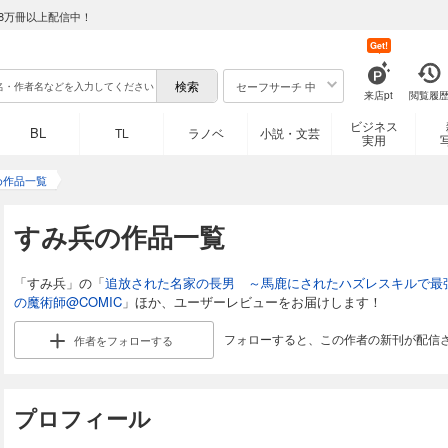
8万冊以上配信中！
Get!
セーフサーチ 中
来店pt
閲覧履
ビジネス
BL
TL
ラノベ
小説・文芸
実用
め作品一覧
すみ兵の作品一覧
「すみ兵」の「
追放された名家の長男 ～馬鹿にされたハズレスキルで最
の魔術師@COMIC
」ほか、ユーザーレビューをお届けします！
フォローすると、この作者の新刊が配信
作者を
フォローする
プロフィール