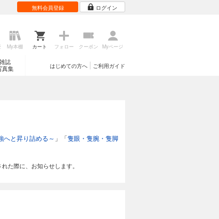
無料会員登録
ログイン
歴
My本棚
カート
フォロー
クーポン
Myページ
雑誌
はじめての方へ
ご利用ガイド
写真集
強へと昇り詰める～
」「
隻眼・隻腕・隻脚
された際に、お知らせします。