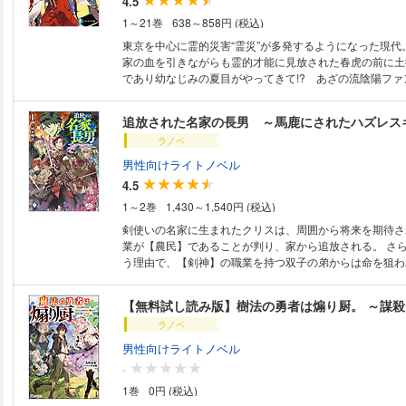
4.5
っていき......？ 研究熱心すぎる一挙一動が時代を大混乱へ突
んき魔神の魔術探求ファンタジー！
1～21巻
638～858円 (税込)
東京を中心に霊的災害“霊災”が多発するようになった現代
家の血を引きながらも霊的才能に見放された春虎の前に土
であり幼なじみの夏目がやってきて!? あざの流陰陽ファン
追放された名家の長男 ～馬鹿にされたハズレス
ラノベ
男性向けライトノベル
4.5
1～2巻
1,430～1,540円 (税込)
剣使いの名家に生まれたクリスは、周囲から将来を期待さ
業が【農民】であることが判り、家から追放される。 さ
う理由で、【剣神】の職業を持つ双子の弟からは命を狙わ
る。 とある森に避難するクリスだったが、そこにはまと
事休す――かと思いきや、【農民】の職業に合わせて発現
スキルによって、口にできるものは毒草であっても食料に
ラノベ
り、生き延びる。 おまけに毒の力を自身の能力へ変換し
違いの身体強化を遂げていて……!? 自分だけが使える《
男性向けライトノベル
で、生き残るために最強へと成り上がる！ どん底からの
-
ジー、ポイズン度MAXでここに開幕!!
1巻
0円 (税込)