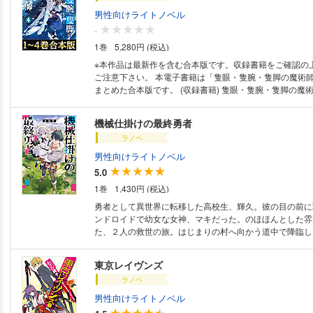
築いた伝説の魔術師エインズ・シルベタスだった!? 彼の
男性向けライトノベル
とされる「魔導書」として、自身は「魔神」と崇められて
-
人は「魔術・魔法」にしか興味がないようで──「君の"ネ
1巻
5,280円 (税込)
てよ！」 人々の欲望が世界の断りを歪めることで顕現す
次々と世に放っていき......？ 研究熱心すぎる一挙一動が
※本作品は最新作を含む合本版です。収録書籍をご確認の
き落とす!! のんき魔神の魔術探求ファンタジー！ 書き下
ご注意下さい。 本電子書籍は「隻眼・隻腕・隻脚の魔術師」
著者について ●著／すずすけ ミル機能がついたコーヒー
まとめた合本版です。 (収録書籍) 隻眼・隻腕・隻脚の魔
のですが、 豆を挽いている時の音が思いのほか大きくび
に籠っていたら早2000年。気づけば魔神と呼ばれていた
す。 コーヒーを飲む前に、その音で眠気が覚めてしまうく
探求をしたいだけなのに～【電子書籍限定書き下ろしSS付
機械仕掛けの最終勇者
すすめのコーヒーメーカーがあれば教えてください。 ●イラスト／すみ兵
腕・隻脚の魔術師2～森の小屋に籠っていたら早2000年
ホラーが好きなので、毎年夏になると和製ホラーみたいな
ラノベ
呼ばれていた。僕はただ魔術の探求をしたいだけなのに～
ャゲイベやらないかなと期待してしまいます。
書き下ろしSS付き】 隻眼・隻腕・隻脚の魔術師3～森の
男性向けライトノベル
ら早2000年。気づけば魔神と呼ばれていた。僕はただ魔
5.0
だけなのに～【電子書籍限定書き下ろしSS付き】 隻眼・
1巻
1,430円 (税込)
術師4～森の小屋に籠っていたら早2000年。気づけば魔
た。僕はただ魔術の探求をしたいだけなのに～【電子書籍
勇者として異世界に転移した高校生、輝久。彼の目の前に
SS付き】 「見せてよ、君の欲望【ネガイ】を！」 彼の行く先には魔術師
ンドロイドで幼女な女神、マキだった。のほほんとした雰
が次々と誕生!? のんき魔神の魔術探求ファンタジー！ とある自治都市の平
た、２人の救世の旅。はじまりの村へ向かう道中で降臨し
穏は突然打ち破られた。森から現れたのは、美しくも片眼
MAXのラスボス、ガガだった!? 腐食のオーラを放つ強
異様な風体の青年。その男こそ、2000年前に全ての礎を
キがトランスフォーム！ 五体がバラバラになった彼女は
東京レイヴンズ
師エインズ・シルベタスだった!? 彼のメモ書きは聖書と
る。特撮ヒーローさながらのスーツ（マキ）に身を包んだ
書」として、自身は「魔神」と崇められていた。だが、本
ラノベ
は無関係に動く体と謎の力で、ガガを迎え撃つことになる
法」にしか興味がないようで──「君の“ネガイ”を僕に見せ
世界の中で、まだ何も知らない輝久の戦いが幕を開ける！
男性向けライトノベル
の欲望が世界の断りを歪めることで顕現する、魔術師たち