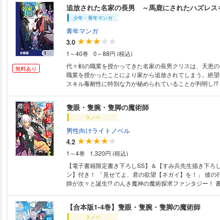
少年・青年マンガ
青年マンガ
3.0
1～40巻
0～88円 (税込)
代々剣の職業を授かってきた名家の長男クリスは、天恵の
無料あり
職業を授かったことにより家から追放されてしまう。絶望
スキル毒耐性に特別な力が秘められていることが判明し!?
弾。 ※本作品は単行本を分割したもので、本編内容は同一
す。重複購入にご注意ください。
隻眼・隻腕・隻脚の魔術師
ラノベ
男性向けライトノベル
4.2
1～4巻
1,320円 (税込)
【電子書籍限定書き下ろしSS】＆【すみ兵先生描き下ろ
ン】付き！ 「見せてよ、君の欲望【ネガイ】を！」 彼の
師が次々と誕生!? のんき魔神の魔術探求ファンタジー！ 
収録！ 月間総合ランキング第１位！（2021年12月） コ
行中！ 電子書籍限定書き下ろしSS「エインズの功績」 【あらすじ】 とあ
【合本版1-4巻】隻眼・隻腕・隻脚の魔術師
る自治都市の平穏は突然打ち破られた。森から現れたのは
ラノベ
眼・片腕・片脚の異様な風体の青年。その男こそ、2000