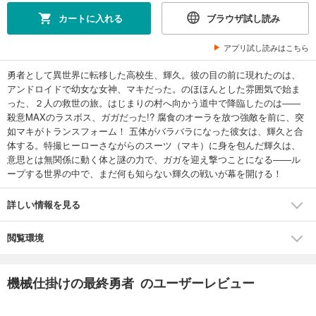
カートに入れる
ブラウザ試し読み
アプリ試し読みはこちら
勇者として異世界に転移した高校生、輝久。彼の目の前に現れたのは、
アンドロイドで幼女な女神、マキだった。のほほんとした雰囲気で始ま
った、２人の救世の旅。はじまりの村へ向かう道中で降臨したのは――
殺意MAXのラスボス、ガガだった!? 腐食のオーラを放つ強敵を前に、突
如マキがトランスフォーム！ 五体がバラバラになった彼女は、輝久と合
体する。特撮ヒーローさながらのスーツ（マキ）に身を包んだ輝久は、
意思とは無関係に動く体と謎の力で、ガガを迎え撃つことになる――ル
ープする世界の中で、まだ何も知らない輝久の戦いが幕を開ける！
詳しい情報を見る
閲覧環境
機械仕掛けの最終勇者 のユーザーレビュー