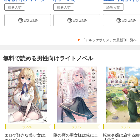
続巻入荷
続巻入荷
続巻入荷
試し読み
試し読み
試し読み
「アルファポリス」の最新刊一覧へ
無料で読める男性向けライトノベル
ラノベ
ラノベ
ラノベ
エロゲ好きな美少女は、
隣の席の聖女様は俺にこ
転生令嬢は旅する編
エロゲみ...
っそりス...
【電子Ｓ...