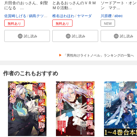
片田舎のおっさん、剣聖
とあるおっさんのＶＲＭ
ソードアート・オン
になる ...
ＭＯ活動...
ン マテ...
佐賀崎しげる
鍋島テツヒロ
椎名ほわほわ
ヤマーダ
川原礫
abec
無料あり
無料あり
NEW
試し読み
試し読み
試し読み
「男性向けライトノベル」ランキングの一覧へ
作者のこれもおすすめ