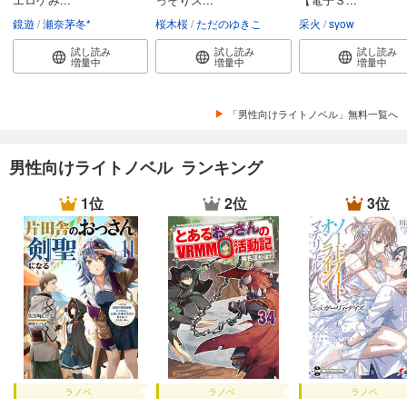
鏡遊
瀬奈茅冬*
桜木桜
ただのゆきこ
采火
syow
試し読み
試し読み
試し読み
増量中
増量中
増量中
「男性向けライトノベル」無料一覧へ
男性向けライトノベル ランキング
1位
2位
3位
ラノベ
ラノベ
ラノベ