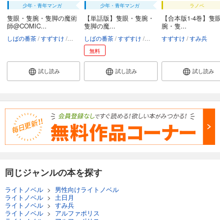
少年・青年マンガ
少年・青年マンガ
ラノベ
隻眼・隻腕・隻脚の魔術
【単話版】隻眼・隻腕・
【合本版1-4巻】隻
師@COMIC...
隻脚の魔...
腕・隻...
しばの番茶
すずすけ
矢上裕
しばの番茶
すみ兵
すずすけ
矢上裕
すずすけ
すみ兵
すみ兵
無料
試し読み
試し読み
試し読み
同じジャンルの本を探す
ライトノベル
>
男性向けライトノベル
ライトノベル
>
土日月
ライトノベル
>
すみ兵
ライトノベル
>
アルファポリス