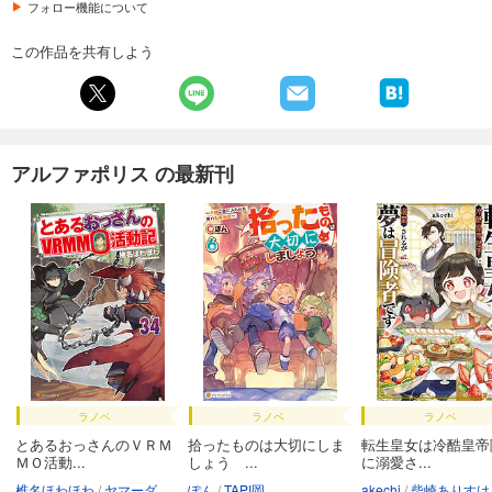
フォロー機能について
この作品を共有しよう
アルファポリス の最新刊
ラノベ
ラノベ
ラノベ
とあるおっさんのＶＲＭ
拾ったものは大切にしま
転生皇女は冷酷皇帝
ＭＯ活動...
しょう ...
に溺愛さ...
椎名ほわほわ
ヤマーダ
ぽん
TAPI岡
akechi
柴崎ありすけ