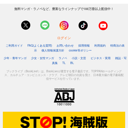
無料マンガ・ラノベなど、豊富なラインナップで188万冊以上配信中！
ログイン
ご利用ガイド
FAQ(よくある質問)
お問い合わせ
採用情報
利用規約
特商法の表
示
個人情報保護方針
cookie等ポリシー
少年・青年マンガ
少女・女性マンガ
ラノベ
小説・文芸
ビジネス・実用
雑誌・写
真集
TL
BL
ブックライブ（BookLive!）は、BookLiveが運営する電子書店です。TOPPANホールディング
ス、カルチュア・コンビニエンス・クラブ、テレビ朝日の出資を受け、日本最大級の電子書籍配
信サービスを行っています。