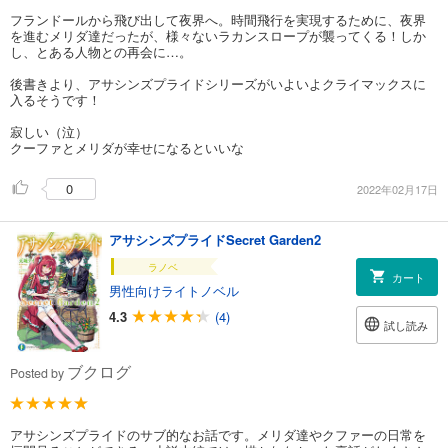
フランドールから飛び出して夜界へ。時間飛行を実現するために、夜界
を進むメリダ達だったが、様々ないラカンスロープが襲ってくる！しか
し、とある人物との再会に…。
後書きより、アサシンズプライドシリーズがいよいよクライマックスに
入るそうです！
寂しい（泣）
クーファとメリダが幸せになるといいな
0
2022年02月17日
アサシンズプライドSecret Garden2
ラノベ
カート
男性向けライトノベル
4.3
(4)
試し読み
ブクログ
Posted by
アサシンズプライドのサブ的なお話です。メリダ達やクファーの日常を