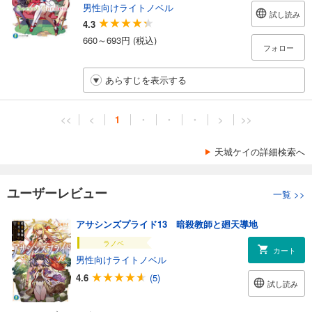
男性向けライトノベル
試し読み
4.3
660～693円 (税込)
フォロー
あらすじを表示する
<<
<
1
・
・
・
>
>>
天城ケイの詳細検索へ
ユーザーレビュー
一覧
>>
アサシンズプライド13 暗殺教師と廻天導地
ラノベ
カート
男性向けライトノベル
4.6
(5)
試し読み