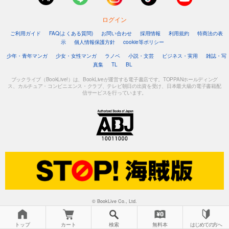
ログイン
ご利用ガイド
FAQ(よくある質問)
お問い合わせ
採用情報
利用規約
特商法の表
示
個人情報保護方針
cookie等ポリシー
少年・青年マンガ
少女・女性マンガ
ラノベ
小説・文芸
ビジネス・実用
雑誌・写
真集
TL
BL
ブックライブ（BookLive!）は、BookLiveが運営する電子書店です。TOPPANホールディング
ス、カルチュア・コンビニエンス・クラブ、テレビ朝日の出資を受け、日本最大級の電子書籍配
信サービスを行っています。
© BookLive Co., Ltd.
トップ
カート
検索
無料本
はじめての方へ