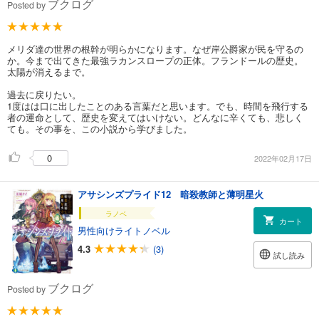
ブクログ
Posted by
メリダ達の世界の根幹が明らかになります。なぜ岸公爵家が民を守るの
か。今まで出てきた最強ラカンスロープの正体。フランドールの歴史。
太陽が消えるまで。
過去に戻りたい。
1度はは口に出したことのある言葉だと思います。でも、時間を飛行する
者の運命として、歴史を変えてはいけない。どんなに辛くても、悲しく
ても。その事を、この小説から学びました。
0
2022年02月17日
アサシンズプライド12 暗殺教師と薄明星火
ラノベ
カート
男性向けライトノベル
4.3
(3)
試し読み
ブクログ
Posted by