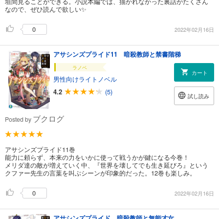
垣間見ることができる。小説本編では、描かれなかった裏話がたくさん
なので、ぜひ読んで欲しい✨
0
2022年02月16日
アサシンズプライド11 暗殺教師と禁書階梯
ラノベ
カート
男性向けライトノベル
4.2
(5)
試し読み
ブクログ
Posted by
アサシンズプライド11巻
能力に頼らず、本来の力をいかに使って戦うかが鍵になる今巻！
メリダ達の敵が増えていく中、『世界を壊してでも生き延びろ』という
クファー先生の言葉を叫ぶシーンが印象的だった。12巻も楽しみ。
0
2022年02月16日
アサシンズプライド 暗殺教師と無能才女