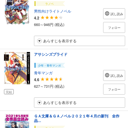
ラノベ
男性向けライトノベル
試し読み
4.2
660～946円 (税込)
フォロー
あらすじを表示する
アサシンズプライド
少年・青年マンガ
青年マンガ
試し読み
4.6
627～731円 (税込)
フォロー
完結
あらすじを表示する
ＧＡ文庫＆ＧＡノベル２０２１年４月の新刊 全作
品...