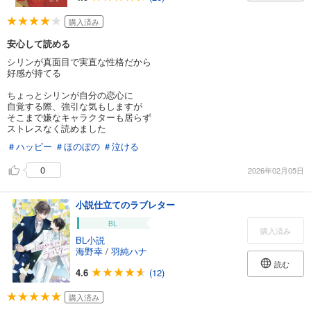
購入済み
安心して読める
シリンが真面目で実直な性格だから
好感が持てる
ちょっとシリンが自分の恋心に
自覚する際、強引な気もしますが
そこまで嫌なキャラクターも居らず
ストレスなく読めました
＃ハッピー
＃ほのぼの
＃泣ける
0
2026年02月05日
小説仕立てのラブレター
BL
購入済み
BL小説
海野幸
/
羽純ハナ
読む
4.6
(12)
購入済み