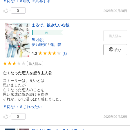
＃切ない
＃萌え
＃共感する
0
2025年09月28日
まるで、彼みたいな彼
BL
購入済み
BL小説
夢乃咲実
/
蓮川愛
読む
4.3
(3)
購入済み
亡くなった恋人を想う主人公
ストーリーは、良いとは
思いましたが
亡くなった恋人のことを
思い永遠に悩み続ける春也
それが、少し湿っぽく感じました。
＃切ない
＃じれったい
0
2025年09月22日