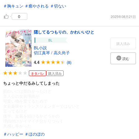
＃胸キュン
＃癒やされる
＃切ない
0
2025年08月21日
隠してるつもりの、かわいいひと
BL
購入済み
BL小説
切江真琴
/
高久尚子
読む
4.4
(8)
ネタバレ
購入済み
ちょっと中だるみしてしまった
面白いには面白かったけど
主人公の女装理由が
可愛い物を愛でるためで
女装趣味やトランスジェンダーではないと
言ってるけど
後半、女装を続けるかどうかの
理由付けがイマイチ分かりづらく
共感し辛かった
＃ハッピー
＃ほのぼの