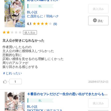
BL
購入済み
BL小説
仁茂田もに
/
羽純ハナ
読む
4.1
(9)
購入済み
主人公が好きになれなかった
作者買いしたものの
主人公の律に感情移入しづらかった
悲観的な割に
仄暗い感情を見せるのも理解しにくかった
周りのアルファが
振り回される感じがする
＃じれったい
1
2025年07月21日
６番目のセフレだけど一生分の思い出ができたからもう充分
BL
購入済み
BL小説
SKYTRICK
/
渋江ヨフネ