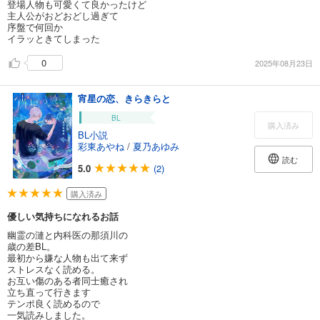
登場人物も可愛くて良かったけど
主人公がおどおどし過ぎて
序盤で何回か
イラッときてしまった
0
2025年08月23日
宵星の恋、きらきらと
BL
購入済み
BL小説
彩東あやね
/
夏乃あゆみ
読む
5.0
(2)
購入済み
優しい気持ちになれるお話
幽霊の漣と内科医の那須川の
歳の差BL。
最初から嫌な人物も出て来ず
ストレスなく読める。
お互い傷のある者同士癒され
立ち直って行きます
テンポ良く読めるので
一気読みしました。