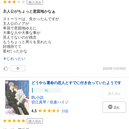
購入済み
主人公がちょっと意固地かなぁ
ストーリーは、良かったんですが
主人公のノアが
卑屈で意固地ゆえに
大事な人や大事な事が
見えてないのが残念
もうちょっと周りを見れたら
好感持てて
星4だったかな
＃じれったい
0
2025年10月09日
どうやら運命の恋人とすでに付き合っていたようです
BL
購入済み
BL小説
切江真琴
/
佐倉ハイジ
読む
4.5
(12)
購入済み