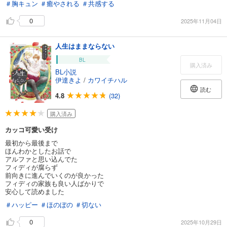
＃胸キュン
＃癒やされる
＃共感する
0
2025年11月04日
人生はままならない
BL
購入済み
BL小説
伊達きよ
/
カワイチハル
読む
4.8
(32)
購入済み
カッコ可愛い受け
最初から最後まで
ほんわかとしたお話で
アルファと思い込んでた
フィディが腐らず
前向きに進んでいくのが良かった
フィディの家族も良い人ばかりで
安心して読めました
＃ハッピー
＃ほのぼの
＃切ない
0
2025年10月29日