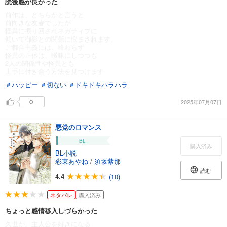
読後感が良かった
前作は、どちらかと言うと
前向きな友春でしたが
怪異に振り回されネガティブに
傾いて御影との関係に悩まされます、
ご都合主義には、終わらず
怪異の正体は、曖昧にしつつも
2人の関係性や怪異とも
上手に付き合う方法を見つけます
＃ハッピー
＃切ない
＃ドキドキハラハラ
0
2025年07月07日
悪党のロマンス
BL
購入済み
BL小説
彩東あやね
/
須坂紫那
読む
4.4
(10)
ネタバレ
購入済み
ちょっと感情移入しづらかった
久世が、主人公を好きになる