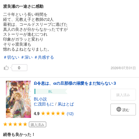
渡良瀬の一途さに感動
二十年という長い時間を
経て、元教え子と教師の2人
最初は、コールドスリープに逃げた
真人の良さが分からなかったですが
ストーリーが進むにつれ
印象がガラッと変わり
そりゃ渡良瀬も
惚れるよねとなりました。
＃切ない
＃深い
＃共感する
0
2026年07月01日
Ω令息は、αの旦那様の溺愛をまだ知らない３
BL
購入済み
BL小説
仁茂田もに
/
凩はとば
読む
4.9
(12)
購入済み
続巻も良かった！