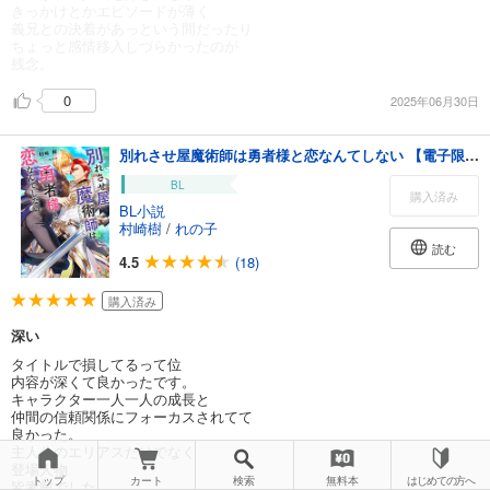
きっかけとかエピソードが薄く
義兄との決着があっという間だったり
ちょっと感情移入しづらかったのが
残念。
0
2025年06月30日
別れさせ屋魔術師は勇者様と恋なんてしない 【電子限定おまけ付き＆イラスト収録】
BL
購入済み
BL小説
村崎樹
/
れの子
読む
4.5
(18)
購入済み
深い
タイトルで損してるって位
内容が深くて良かったです。
キャラクター一人一人の成長と
仲間の信頼関係にフォーカスされてて
良かった。
主人公のエリアスだけでなく
登場人物
トップ
カート
検索
無料本
はじめての方へ
皆素敵でした