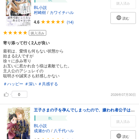
BL
購入済み
BL小説
村崎樹
/
カワイチハル
読む
4.6
(14)
購入済み
寄り添って行く2人が良い
最初は、愛情も何もない状態から
始まる2人ですが
徐々に歩み寄り
お互いに惹かれ合う様は素敵でした。
主人公のアシュレイの
聡明さや誠実さも好感しかない
＃ハッピー
＃深い
＃共感する
0
2026年07月30日
王子さまの子を孕んでしまったので、嫌われ者公子は逃げることにしました【特別版】(イラスト付き)
BL
購入済み
BL小説
成瀬かの
/
八千代ハル
読む