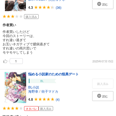
読む
4.3
(36)
購入済み
作者買い
作者買いしたけど
今回のストーリーは、
すれ違い過ぎて
お互いネガティブで臆病過ぎて
すれ違いの両片思いで
モヤモヤしてしまう
1
2025年07月15日
悩める小説家のための怪異デート
BL
購入済み
BL小説
海野幸
/
街子マドカ
読む
4.8
(4)
ネタバレ
購入済み