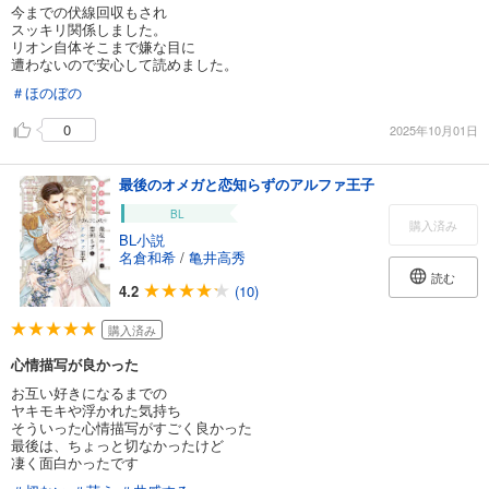
今までの伏線回収もされ
スッキリ関係しました。
リオン自体そこまで嫌な目に
遭わないので安心して読めました。
＃ほのぼの
0
2025年10月01日
最後のオメガと恋知らずのアルファ王子
BL
購入済み
BL小説
名倉和希
/
亀井高秀
読む
4.2
(10)
購入済み
心情描写が良かった
お互い好きになるまでの
ヤキモキや浮かれた気持ち
そういった心情描写がすごく良かった
最後は、ちょっと切なかったけど
凄く面白かったです