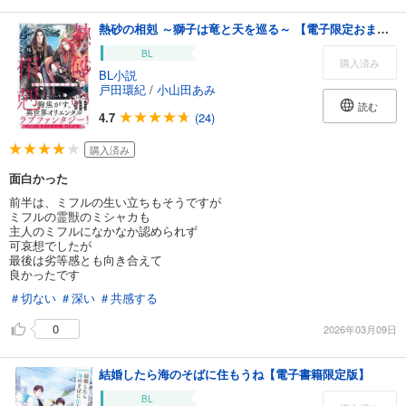
熱砂の相剋 ～獅子は竜と天を巡る～ 【電子限定おまけ付き＆イラスト収録】
BL
購入済み
BL小説
戸田環紀
/
小山田あみ
読む
4.7
(24)
購入済み
面白かった
前半は、ミフルの生い立ちもそうですが
ミフルの霊獣のミシャカも
主人のミフルになかなか認められず
可哀想でしたが
最後は劣等感とも向き合えて
良かったです
＃切ない
＃深い
＃共感する
0
2026年03月09日
結婚したら海のそばに住もうね【電子書籍限定版】
BL