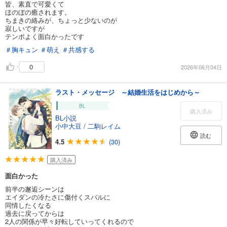
皆、素直で可愛くて
ほのぼの癒されます。
ちまきの絡みが、ちょっと少ないのが
寂しいですが
テンポよく面白かったです
＃胸キュン
＃萌え
＃共感する
0
2026年06月04日
ラスト・メッセージ ～結婚生活をはじめから～
BL
購入済み
BL小説
小中大豆
/
二駒レイム
読む
4.5
(30)
購入済み
面白かった
前半の邂逅シーンは
エイダンの冷たさに傷付くスバルに
同情したくなる
過去に戻ってからは
2人の関係が早々好転していってくれるので