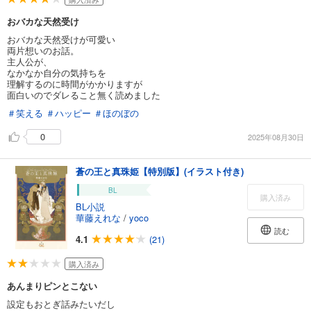
おバカな天然受け
おバカな天然受けが可愛い
両片想いのお話。
主人公が、
なかなか自分の気持ちを
理解するのに時間がかかりますが
面白いのでダレること無く読めました
＃笑える
＃ハッピー
＃ほのぼの
0
2025年08月30日
蒼の王と真珠姫【特別版】(イラスト付き)
BL
購入済み
BL小説
華藤えれな
/
yoco
読む
4.1
(21)
購入済み
あんまりピンとこない
設定もおとぎ話みたいだし