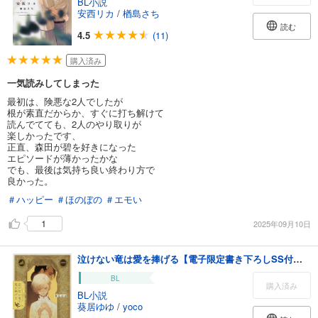
BL小説
安西リカ
/
楢島さち
読む
4.5
(11)
購入済み
一気読みしてしまった
最初は、険悪な2人でしたが
根が素直だからか、すぐに打ち解けて
読んでてても、2人のやり取りが
楽しかったです、
正直、森田が碧を好きになった
エピソードが薄かったかな
でも、最後は気持ち良い終わり方で
良かった。
＃ハッピー
＃ほのぼの
＃エモい
1
2025年09月10日
泣けない竜は愛を捧げる【電子限定書き下ろしSS付き】【イラスト入り】
BL
購入済み
BL小説
葵居ゆゆ
/
yoco