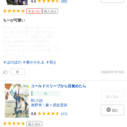
4.5
(33)
ネタバレ
購入済み
ちーが可愛い
前半の王子と魔法人形ちーとの
やり取りは可愛くて癒されました。
初めてのヒートで襲われた時や
迎えに来た時の王子の発言が
クズなのがちょっと残念でしたが
それでもちびっこちーが可愛いので
許せてしまう
＃ほのぼの
＃癒やされる
＃萌え
0
2026年07月16日
コールドスリープから目覚めたら
BL
購入済み
BL小説
海野幸
/
麻々原絵里依
読む
4.6
(11)
購入済み