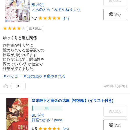
購入済み
BL小説
とらのとら
/
みずかねりょう
読む
4.7
(14)
購入済み
ゆっくりと進む関係
同性婚が社会的に
認められてる世界観での
日常が描かれてます
自然な流れで、関係性を
深めていく2人が健全で
好感が持てました。
＃ハッピー
＃ほのぼの
＃癒やされる
0
2026年03月03日
皇弟殿下と黄金の花嫁【特別版】(イラスト付き)
BL
購入済み
BL小説
釘宮つかさ
/
yoco
読む
4.5
(26)