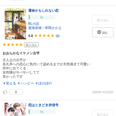
運命かもしれない恋
BL
購入済み
BL小説
渡海奈穂
/
草間さかえ
読む
4.8
(8)
購入済み
おおらかなイケメン古平
主人公の古平が
名久井への恋心に気付いて認めるまでが天然過ぎて可愛い
作中に出てくる
女性陣がサバサバしてて
良かったです
＃笑える
＃ハッピー
＃ほのぼの
0
2025年10月23日
恋はときどき赤信号
BL
購入済み