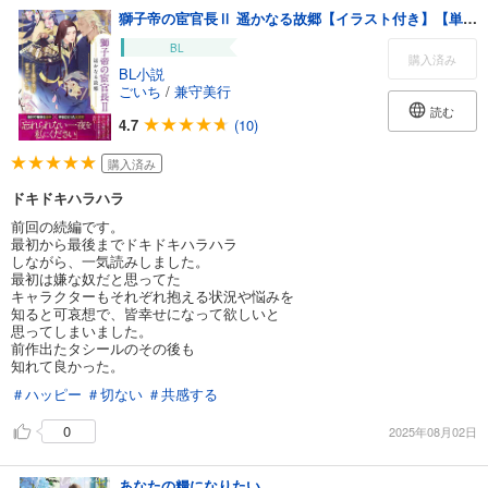
獅子帝の宦官長Ⅱ 遥かなる故郷【イラスト付き】【単行本書き下ろしSS付き】
BL
購入済み
BL小説
ごいち
/
兼守美行
読む
4.7
(10)
購入済み
ドキドキハラハラ
前回の続編です。
最初から最後までドキドキハラハラ
しながら、一気読みしました。
最初は嫌な奴だと思ってた
キャラクターもそれぞれ抱える状況や悩みを
知ると可哀想で、皆幸せになって欲しいと
思ってしまいました。
前作出たタシールのその後も
知れて良かった。
＃ハッピー
＃切ない
＃共感する
0
2025年08月02日
あなたの糧になりたい