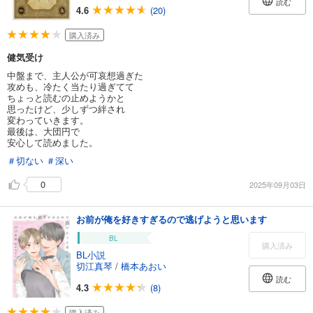
読む
4.6
(20)
購入済み
健気受け
中盤まで、主人公が可哀想過ぎた
攻めも、冷たく当たり過ぎてて
ちょっと読むの止めようかと
思ったけど、少しずつ絆され
変わっていきます。
最後は、大団円で
安心して読めました。
＃切ない
＃深い
0
2025年09月03日
お前が俺を好きすぎるので逃げようと思います
BL
購入済み
BL小説
切江真琴
/
橋本あおい
読む
4.3
(8)
購入済み