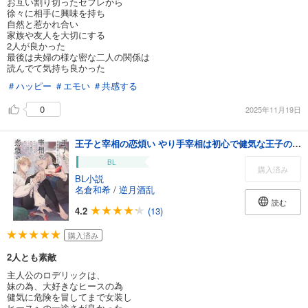
お互い割り切ったセフレから
徐々に相手に興味を持ち
自然と惹かれ合い
家族や友人を大切にする
2人が良かった
最後は夫婦の様な密な二人の関係は
読んでて気持ち良かった
＃ハッピー
＃エモい
＃共感する
0
2025年11月19日
王子と宰相の恋煩い やり手宰相は初心で健気な王子の純愛に絆される 【電子限定おまけ付き＆イラスト収録】
BL
購入済み
BL小説
名倉和希
/
逆月酒乱
読む
4.2
(13)
購入済み
2人とも素敵
主人公のロデリックは、
妹の為、大好きなヒースの為
健気に危険を冒してまで女装し
ヒースへの一途さが良かった