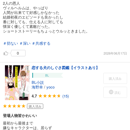
2人の恩人
ヴィルヘルムは、やっぱり
人間が出来てて好感しかなかった
結婚初夜のエピソードも良かったし
番に対しても、仕える人に対しても
懐深く優しくて素敵だった。
ショートストーリーもちょっとウルッときました。
＃切ない
＃深い
＃共感する
0
2026年06月17日
恋する犬のしぐさ図鑑【イラストあり】
BL
購入済み
BL小説
海野幸
/
yoco
読む
4.7
(15)
購入済み
登場人物皆かわいい
最初から最後まで
嫌なキャラクターは、居らず