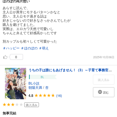
ほのぼの両片想い
あらすじ読んで、
主人公が異常にモテるパターンかなと
思い、主人公モテ過ぎる話は
好きじゃないので好きなさっかさんでしたが
購入を避けてました。
実際は、エロカワ天然で可愛いし
ちゃんと弁えてて好感高かったです
別カップルも初々しくて可愛かった
＃ハッピー
＃ほのぼの
＃萌え
0
2025年10月06日
うちの子は誰にもあげません！（3）～子育て事務官はもふもふしっぽにいやされる～＜電子限定かきおろし付＞【イラスト入り】
BL
購入済み
BL小説
朝陽天満
/
杏
読む
4.8
(16)
購入済み
無事完結