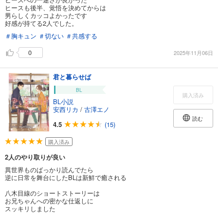
ヒースも後半、覚悟を決めてからは
男らしくカッコよかったです
好感が持てる2人でした。
＃胸キュン
＃切ない
＃共感する
0
2025年11月06日
君と暮らせば
BL
購入済み
BL小説
安西リカ
/
古澤エノ
読む
4.5
(15)
購入済み
2人のやり取りが良い
異世界ものばっかり読んでたら
逆に日常を舞台にしたBLは新鮮で癒される
八木目線のショートストーリーは
お兄ちゃんへの密かな仕返しに
スッキリしました