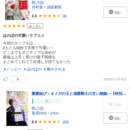
BL小説
月村奎
/
須坂紫那
読む
4.5
(8)
購入済み
ほのぼの可愛いラブコメ
今回のカップルは、
2人とも純粋で天然で可愛い！
どこまでもポジティブな攻めが
最後は上手く受けの親子関係を
まとめてくれてて好感しか持てなかった
＃ハッピー
＃ほのぼの
＃癒やされる
0
2025年10月16日
愛蜜結び～オメガの王と溺愛騎士の甘い婚姻～【特別版】(イラスト付き)
BL
購入済み
BL小説
葵居ゆゆ
/
yoco
読む
4.4
(25)