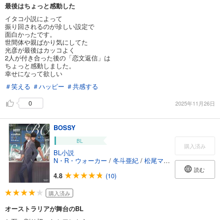
最後はちょっと感動した
イタコ小説によって
振り回されるのが珍しい設定で
面白かったです。
世間体や親ばかり気にしてた
光彦が最後はカッコよく
2人が付き合った後の「恋文返信」は
ちょっと感動しました。
幸せになって欲しい
＃笑える
＃ハッピー
＃共感する
0
2025年11月26日
BOSSY
BL
購入済み
BL小説
N・R・ウォーカー
/
冬斗亜紀
/
松尾マアタ
読む
4.8
(10)
購入済み
オーストラリアが舞台のBL