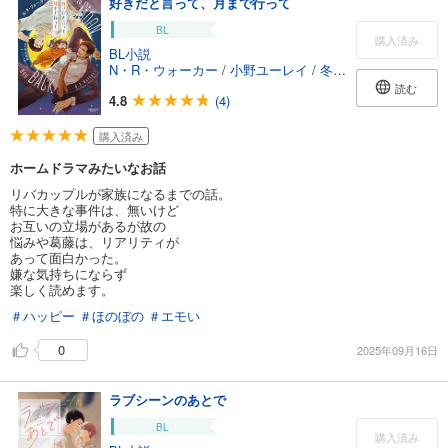
好きだと言って、月まで行って
BL
購入済み
BL小説
N・R・ウォーカー
/
小野ユーレイ
/
冬斗亜紀
読む
4.8
(4)
購入済み
ホームドラマみたいなお話
リバカップルが家族になるまでの話。
特に大きな事件は、無いけど
お互いの立場があるが故の
悩みや葛藤は、リアリティが
あって面白かった。
嫌な気持ちにならず
楽しく読めます。
＃ハッピー
＃ほのぼの
＃エモい
0
2025年09月16日
ラブシーンのあとで
BL
購入済み