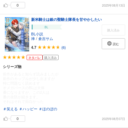
0
2025年08月13日
新米騎士は銀の聖騎士隊長を甘やかしたい
BL
購入済み
BL小説
禅
/
倉吉サム
読む
4.7
(6)
ネタバレ
購入済み
シリーズ物
前作があると知らず読みましたが
前作のカップルが少し出ますが
特に問題なく読めます
オメガバースのBLは大体
番になりますが、この2人は
番の攻防が続きます。
それはそれで面白かった
＃笑える
＃ハッピー
＃ほのぼの
0
2025年08月07日