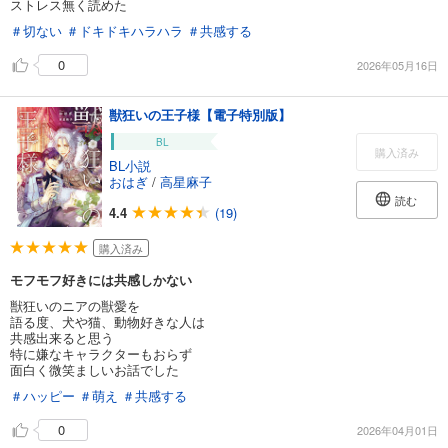
ストレス無く読めた
＃切ない
＃ドキドキハラハラ
＃共感する
0
2026年05月16日
獣狂いの王子様【電子特別版】
BL
購入済み
BL小説
おはぎ
/
高星麻子
読む
4.4
(19)
購入済み
モフモフ好きには共感しかない
獣狂いのニアの獣愛を
語る度、犬や猫、動物好きな人は
共感出来ると思う
特に嫌なキャラクターもおらず
面白く微笑ましいお話でした
＃ハッピー
＃萌え
＃共感する
0
2026年04月01日