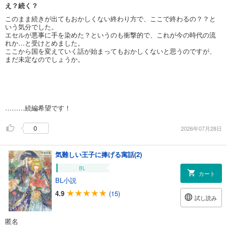
え？続く？
このまま続きが出てもおかしくない終わり方で、ここで終わるの？？と
いう気分でした。
エセルが悪事に手を染めた？というのも衝撃的で、これが今の時代の流
れか…と受けとめました。
ここから国を変えていく話が始まってもおかしくないと思うのですが、
まだ未定なのでしょうか。
………続編希望です！
0
2026年07月28日
気難しい王子に捧げる寓話(2)
BL
カート
BL小説
4.9
(15)
試し読み
匿名