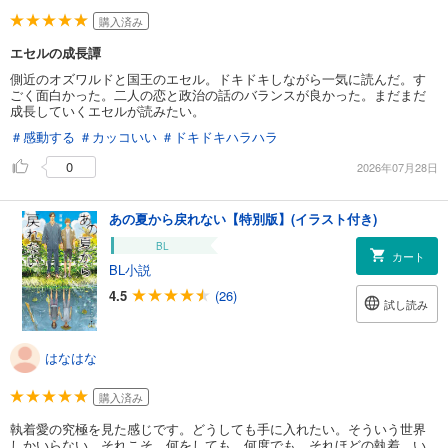
購入済み
エセルの成長譚
側近のオズワルドと国王のエセル。ドキドキしながら一気に読んだ。す
ごく面白かった。二人の恋と政治の話のバランスが良かった。まだまだ
成長していくエセルが読みたい。
＃感動する
＃カッコいい
＃ドキドキハラハラ
0
2026年07月28日
あの夏から戻れない【特別版】(イラスト付き)
BL
カート
BL小説
4.5
(26)
試し読み
はなはな
購入済み
執着愛の究極を見た感じです。どうしても手に入れたい。そういう世界
しかいらない。それこそ、何をしても。何度でも。それほどの執着、い