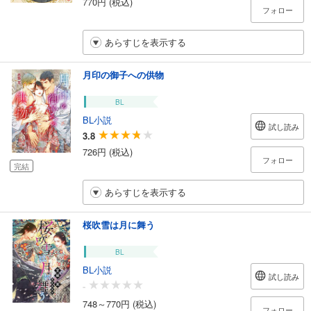
770円 (税込)
フォロー
あらすじを表示する
月印の御子への供物
BL
BL小説
試し読み
3.8
726円 (税込)
フォロー
完結
あらすじを表示する
桜吹雪は月に舞う
BL
BL小説
試し読み
-
748～770円 (税込)
フォロー