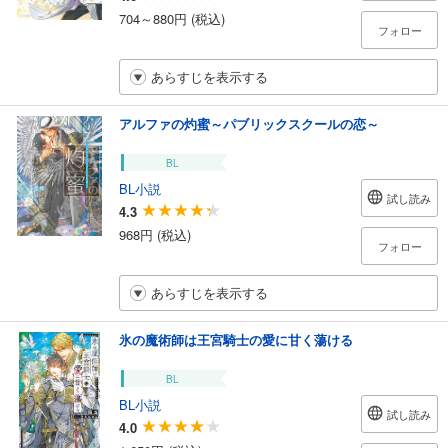
704～880円 (税込)
フォロー
あらすじを表示する
アルファの灼蜜～パブリックスクールの恋～
BL
BL小説
試し読み
4.3
968円 (税込)
フォロー
あらすじを表示する
氷の魔術師は王宮騎士の愛に甘く蕩ける
BL
BL小説
試し読み
4.0