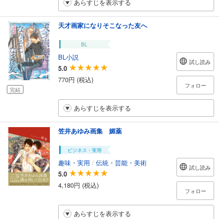
あらすじを表示する
天才画家になりそこなった友へ
BL
BL小説
試し読み
5.0
770円 (税込)
フォロー
完結
あらすじを表示する
笠井あゆみ画集 媚薬
ビジネス・実用
趣味・実用
/
伝統・芸能・美術
試し読み
5.0
4,180円 (税込)
フォロー
あらすじを表示する