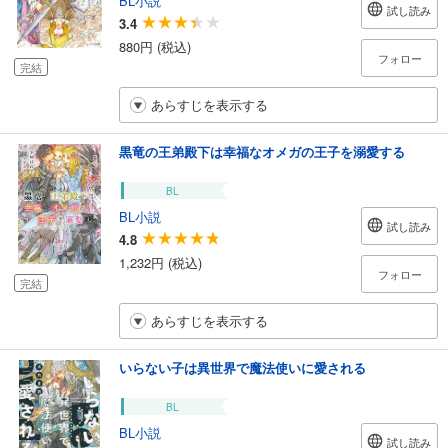
試し読み
3.4
880円 (税込)
フォロー
完結
あらすじを表示する
黒竜の王弟殿下は幸福なオメガの王子を溺愛する
BL
BL小説
試し読み
4.8
1,232円 (税込)
フォロー
完結
あらすじを表示する
いらない子は異世界で魔法使いに愛される
BL
BL小説
試し読み