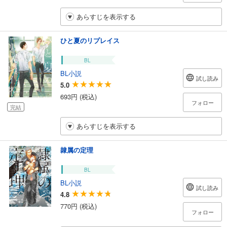
あらすじを表示する
ひと夏のリプレイス
BL
BL小説
試し読み
5.0
693円 (税込)
フォロー
完結
あらすじを表示する
隷属の定理
BL
BL小説
試し読み
4.8
770円 (税込)
フォロー