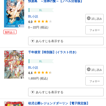
快楽島 ～淫神の贄～【ノベル分冊版】
BL
BL小説
試し読み
4.0
0～22円 (税込)
フォロー
無料あり
あらすじを表示する
千年後宮【特別版】(イラスト付き)
BL
BL小説
試し読み
4.4
1,650円 (税込)
フォロー
あらすじを表示する
幼児公爵レジェンドダーリン【電子限定版】