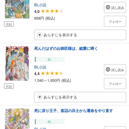
BL小説
試し読み
4.0
858円 (税込)
フォロー
完結
あらすじを表示する
死んだはずのお師匠様は、総愛に啼く
BL
BL小説
試し読み
4.4
1,540～1,650円 (税込)
フォロー
完結
あらすじを表示する
死に戻り王子、底辺の兵士から運命をやり直す
BL
BL小説