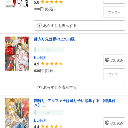
5.0
330円 (税込)
フォロー
あらすじを表示する
嫁入り先は坂の上の白狐
BL
BL小説
試し読み
4.5
836円 (税込)
フォロー
あらすじを表示する
閨飾り ‐アルファ王は踊り子に恋慕する‐【特典付
き】...
BL
BL小説
試し読み
4.4