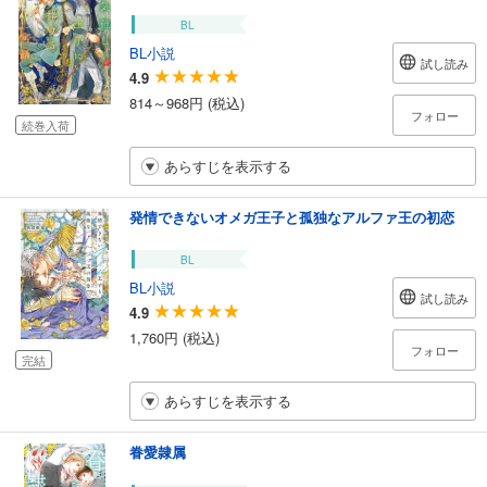
BL
BL小説
試し読み
4.9
814～968円 (税込)
フォロー
続巻入荷
あらすじを表示する
発情できないオメガ王子と孤独なアルファ王の初恋
BL
BL小説
試し読み
4.9
1,760円 (税込)
フォロー
完結
あらすじを表示する
眷愛隷属