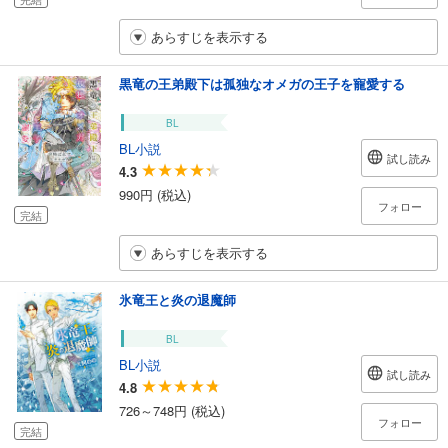
あらすじを表示する
黒竜の王弟殿下は孤独なオメガの王子を寵愛する
BL
BL小説
試し読み
4.3
990円 (税込)
フォロー
完結
あらすじを表示する
氷竜王と炎の退魔師
BL
BL小説
試し読み
4.8
726～748円 (税込)
フォロー
完結