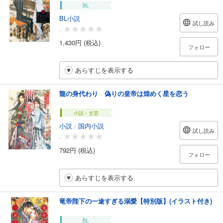
BL
BL小説
試し読み
-
1,430円 (税込)
フォロー
あらすじを表示する
龍の身代わり 偽りの皇帝は煌めく星を恋う
小説・文芸
小説
/
国内小説
試し読み
-
792円 (税込)
フォロー
あらすじを表示する
竜帝陛下の一途すぎる溺愛【特別版】(イラスト付き)
BL