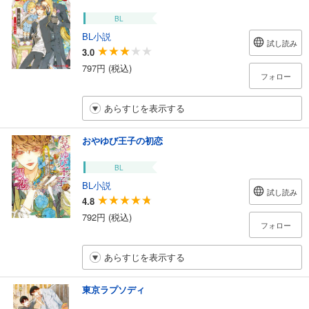
BL
BL小説
試し読み
3.0
797円 (税込)
フォロー
あらすじを表示する
おやゆび王子の初恋
BL
BL小説
試し読み
4.8
792円 (税込)
フォロー
あらすじを表示する
東京ラプソディ