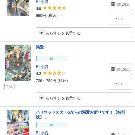
BL小説
試し読み
4.6
990円 (税込)
フォロー
あらすじを表示する
渇愛
BL
BL小説
試し読み
4.2
726～759円 (税込)
フォロー
完結
あらすじを表示する
ハリウッドスターαからの溺愛お断りです！【特別
版】...
BL
BL小説