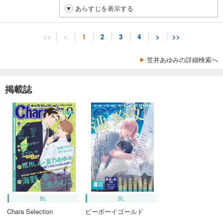
あらすじを表示する
<<
<
1
2
3
4
>
>>
笠井あゆみの詳細検索へ
掲載誌
BL
BL
Chara Selection
ビーボーイゴールド