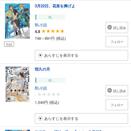
3月22日、花束を捧げよ
BL
BL小説
試し読み
4.8
748～891円 (税込)
フォロー
完結
あらすじを表示する
恒久の月
BL
BL小説
試し読み
-
1,540円 (税込)
フォロー
あらすじを表示する