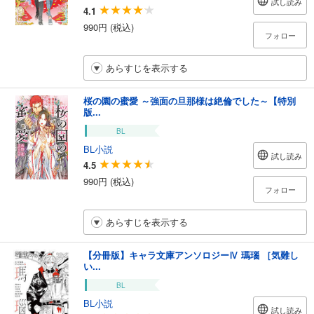
試し読み
4.1
990円 (税込)
フォロー
あらすじを表示する
桜の園の蜜愛 ～強面の旦那様は絶倫でした～【特別
版...
BL
BL小説
試し読み
4.5
990円 (税込)
フォロー
あらすじを表示する
【分冊版】キャラ文庫アンソロジーⅣ 瑪瑙 ［気難し
い...
BL
BL小説
試し読み