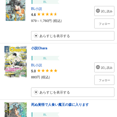
BL
BL小説
試し読み
4.6
979～1,760円 (税込)
フォロー
あらすじを表示する
小説Chara
BL
BL小説
試し読み
5.0
880円 (税込)
フォロー
あらすじを表示する
死ぬ覚悟で人食い魔王の森に入ります
BL