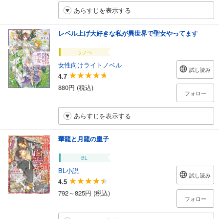
あらすじを表示する
レベル上げ大好きな私が異世界で聖女やってます
ラノベ
女性向けライトノベル
試し読み
4.7
880円 (税込)
フォロー
あらすじを表示する
華龍と月龍の皇子
BL
BL小説
試し読み
4.5
792～825円 (税込)
フォロー