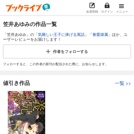
会員登録
ログイン
メニュー
笠井あゆみの作品一覧
「笠井あゆみ」の「
気難しい王子に捧げる寓話
」「
眷愛隷属
」ほか、ユ
ーザーレビューをお届けします！
作者を
フォローする
フォローすると、この作者の新刊が配信された際に、お知らせします。
値引き作品
一覧
>>