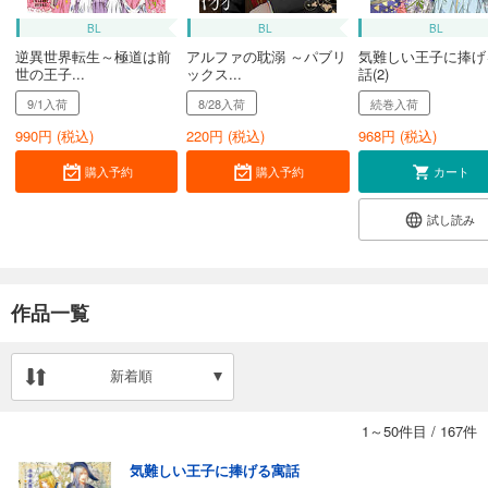
BL
BL
BL
逆異世界転生～極道は前
アルファの耽溺 ～パブリ
気難しい王子に捧げ
世の王子...
ックス...
話(2)
9/1入荷
8/28入荷
続巻入荷
990
円 (税込)
220
円 (税込)
968
円 (税込)
購入予約
購入予約
カート
試し読み
作品一覧
新着順
1～50件目
/
167件
気難しい王子に捧げる寓話