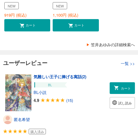
NEW
NEW
919
円 (税込)
1,100
円 (税込)
カート
カート
笠井あゆみの詳細検索へ
ユーザーレビュー
一覧
>>
気難しい王子に捧げる寓話(2)
BL
カート
BL小説
4.9
(15)
試し読み
匿名希望
購入済み