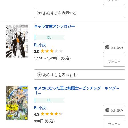
あらすじを表示する
キャラ文庫アンソロジー
BL
BL小説
試し読み
3.0
1,320～1,430円 (税込)
フォロー
あらすじを表示する
オメガになった王と剣闘士～ビッチング・キング～
【...
BL
BL小説
試し読み
4.3
990円 (税込)
フォロー