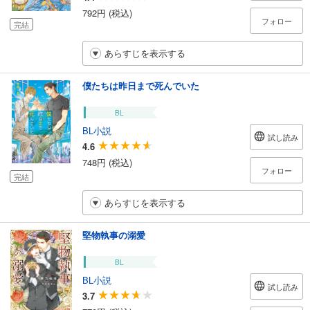
792円 (税込)
フォロー
完結
あらすじを表示する
僕たちは昨日まで死んでいた
BL
BL小説
試し読み
4.6
748円 (税込)
フォロー
完結
あらすじを表示する
堅物執事の溺愛
BL
BL小説
試し読み
3.7