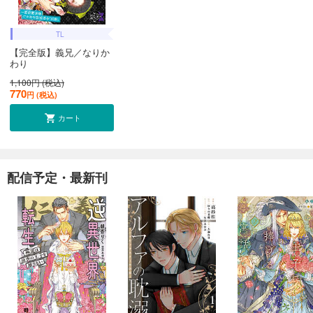
TL
【完全版】義兄／なりか
わり
1,100円 (税込)
770
円 (税込)
カート
配信予定・最新刊