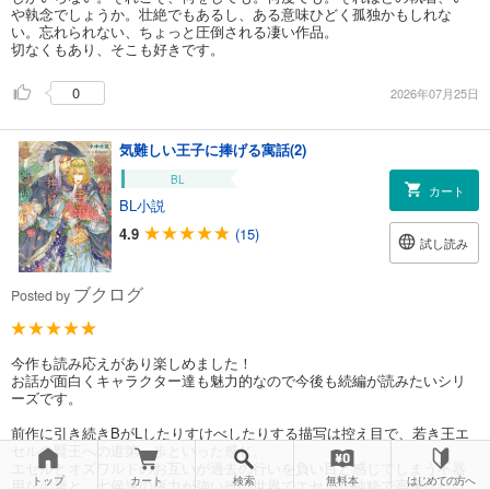
や執念でしょうか。壮絶でもあるし、ある意味ひどく孤独かもしれな
い。忘れられない、ちょっと圧倒される凄い作品。
切なくもあり、そこも好きです。
0
2026年07月25日
気難しい王子に捧げる寓話(2)
BL
カート
BL小説
4.9
(15)
試し読み
ブクログ
Posted by
今作も読み応えがあり楽しめました！
お話が面白くキャラクター達も魅力的なので今後も続編が読みたいシリ
ーズです。
前作に引き続きBがLしたりすけべしたりする描写は控え目で、若き王エ
セルの賢王への道第一歩といった感じ。
エセルとオズワルドのお互いが過去の行いを負い目と感じてしまう不器
トップ
カート
検索
無料本
はじめての方へ
用な恋愛と、七侯達の権力が強い政の世界でエセルが純粋で高潔なだけ