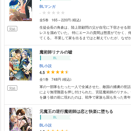
BLマンガ
-
全5巻
165～220円 (税込)
生徒会長の角倉は、陸上部顧問の父が自宅に下宿させる部
完結
レスを溜めていた。 特にエースの貴間は態度がでかく、
てくる。 卒業して家を出るまではと耐えていたが、なぜ
スされた。 以来、貴間はキスをしたり触ったりしてくる
ちが分からない。 こんなことされると、貴間に好かれて
魔術師リナルの嘘
うになるのに……。 ※本コンテンツは【単行本版】を分冊したものです。
BL
分冊版や単行本との重複購入にお気をつけください。
BL小説
4.5
全1巻
748円 (税込)
軍の一部隊をたった一人で全滅させた、敵国の捕虜の世話
完結
により無理難題を押し付けられた、宮廷魔術師のリナル。
を嫌う彼の前に現れたのは、戦争で家族も国も失った青年
葉も通じず手負いの獣のようなイトゥリに手を焼くけれど…
れと揶揄される最底辺の魔術師と全てを奪われた亡国の王
元魔王の逆行魔術師は恋と快楽に堕ちる
旗を翻す逆転ファンタジー浪漫!! ※口絵・イラスト収録
BL
BL小説