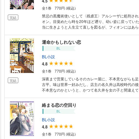
4.5
全1巻
770円 (税込)
禁忌の黒魔術使いとして〈残虐王〉アルシーザに処刑され
完結
オン。目覚めたら時を20年ほど遡り、幼い姿に戻ってい
当に生きようと人生立て直しを図るが、フィオンにはあら
する性質があった。夜な夜な現れる精霊に不埒な真似を仕
かり感じやすい体に開発されてしまう。快楽に流されるま
運命かもしれない恋
こと5年。ようやく入学した全寮制の学院で、フィオンは
BL
王子と再会し……！？ 逆行再会から始まるエロティック
ー！！
BL小説
4.8
全1巻
770円 (税込)
深夜まで営業しているそのカレー屋に、不本意ながらも足
完結
古平。味は世界一好みだし、店主の名久井は高校時代の後
不本意なのかというと、かつて名久井を女の子と間違えて
白した過去があるからだ。あの頃、男と知った後も名久井
分になった。十年ぶりに再会した今でも、名久井の顔を見
絡まる恋の空回り
く。けれど名久井の薬指には結婚指輪がはまっていて……
BL
らの再会ラブ。
BL小説
4.8
全1巻
770円 (税込)