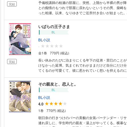
予備校講師の柏瀬の部屋に、突然、上階から半裸の男が降
完結
との痴情のもつれで部屋に戻れないというその男、柴崎を
った柏瀬。以来、なりゆきでご近所付き合いが始まった。
苦手な柏瀬だが、柴崎のそばは心地いい。だがなぜかやた
る。柴崎にとって自分は恋愛対象なのかもしれないと考え
いばらの王子さま
た気分を味わう柏瀬だが……？ 大人同士のご近所ラブ！
BL
BL小説
-
全1巻
770円 (税込)
長い休みのたびに泊まりにくる年下の従弟・里巳のことが
完結
けなかった延博。気まぐれでわがままだけど自分にだけ分
てくるのが可愛くて、彼に惹かれていく想いを抑えるのに
人になるにつれ会うこともなくなるが、里巳はずっと心の
なある日、街で再会。その夜、密かに抱いていた想いを里
その親友と、恋人と。
れ……！？ 世話焼き×へそ曲がり、従兄弟同士の年の差
BL
ブ！！
BL小説
4.0
1巻
770円 (税込)
朝日奈の行きつけのバーの美貌の女装バーテンダー・リサ
連れ戻しに、学生時代の親友・湯上がやってくる。横暴な