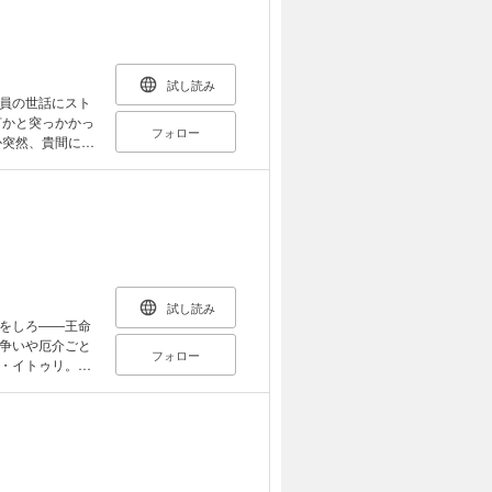
試し読み
員の世話にスト
何かと突っかかっ
フォロー
か突然、貴間にキ
けれど、その気持
いると勘違いしそ
試し読み
をしろ――王命
争いや厄介ごと
フォロー
・イトゥリ。言
!? 落ちこぼ
子が、帝国に反
あり