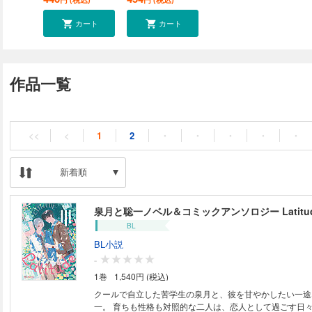
カート
カート
作品一覧
<<
<
1
2
・
・
・
・
・
新着順
泉月と聡一ノベル＆コミックアンソロジー Latitu
BL
BL小説
-
1巻
1,540円 (税込)
クールで自立した苦学生の泉月と、彼を甘やかしたい一途
一。 育ちも性格も対照的な二人は、恋人として過ごす日々