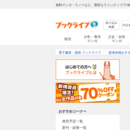
無料マンガ・ラノベなど、豊富なラインナップで18
絞り込み
検索
少年・青年
少女・女性
総合
マンガ
マンガ
電子書籍・漫画 ブックライブ
渡海奈穂おす
おすすめコーナー
発売予定一覧
新刊・続巻一覧