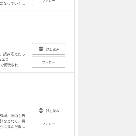
フォロー
になっていく。
。 電子限
よ」 伊達きよ
試し読み
、読み応えたっ
＆エロ
フォロー
で愛玩され
切江真琴「淫魔と
に「引きこもり
究者と辺境の黒
試し読み
有城。理由も告
顔などなく、再
フォロー
うに荒んだ眼差
には、彼の手を