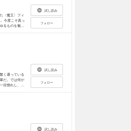
試し読み
た〈魔王〉フィ
た。今度こそ真っ
フォロー
ゆるものを魅了
掛けられ、すっ
いと己を律する
若きアルシーザ
・ファンタジ
試し読み
繁く通っている
輩だ。では何が
フォロー
一目惚れし、告
といると変な気
ると胸がざわつ
？ 一目惚れか
試し読み