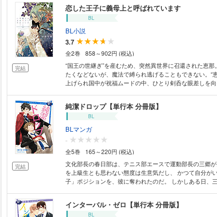
とれない理由があった。血のつながらない高校生の息子を
恋した王子に義母上と呼ばれています
うだけではない、けして言えない理由が……。エリート執
BL
憫受の再会愛！！
BL小説
3.7
全2巻
858～902円 (税込)
“国王の世継ぎ”を産むため、突然異世界に召還された恵那
完結
たくなどないが、魔法で縛られ逃げることもできない。“恵
上げられ国中が祝福ムードの中、ひとり剣呑な眼差しを向
た。アヴェルス――王の一人息子ながら継承権を持たない
しろと周囲には言われるものの、恵那の境遇に同情を示し
純潔ドロップ【単行本 分冊版】
だけだった。人目を避けた逢瀬を重ねるごとに不器用な優
BL
いく恵那だが、実は男性であると言い出せず……？ こじ
かけ王妃の異世界トリップ・ロマンス！！
BLマンガ
-
全5巻
165～220円 (税込)
文化部長の春日部は、テニス部エースで運動部長の三郷が
完結
を上級生とも思わない態度は生意気だし、 かつて自分が
子」ポジションを、彼に奪われたのだ。 しかしある日、
った春日部は自分のことを棚に上げ、 からかうつもりで
すると三郷は、思いがけずＭで可愛い反応！ Ｓ心をくす
インターバル・ゼロ【単行本 分冊版】
スカレートするけれど……!? ※本コンテンツは【単行本版】を分冊したも
BL
のです。分冊版や単行本との重複購入にお気をつけくださ