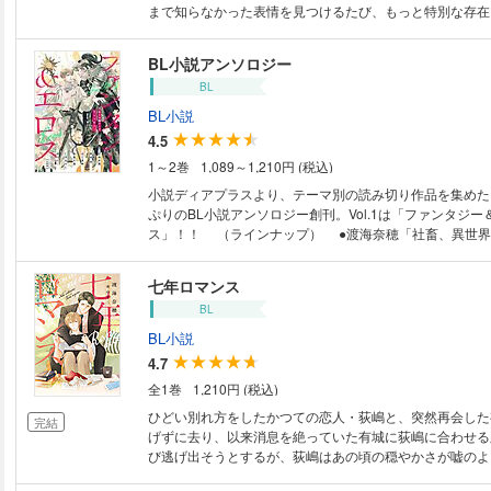
まで知らなかった表情を見つけるたび、もっと特別な存在
漫画と小説で鮮やかに綴る、等身大のピュア・ラブアンソロジー
定特典は、うごんば先生による描き下ろし漫画1P！ ●豪華執筆陣● ＜漫画
BL小説アンソロジー
＞ うごんば「初めて」ほか ＜小説＞ 椿 ゆず「息もできない、君なしで
BL
は」 幸崎ぱれす「二人の迷子」 渡海奈穂「猫島にいこう
「もう一本、君と映画が観たいんだ」
BL小説
4.5
1～2巻
1,089～1,210円 (税込)
小説ディアプラスより、テーマ別の読み切り作品を集めた
ぷりのBL小説アンソロジー創刊。Vol.1は「ファンタジー
ス」！！ （ラインナップ） ●渡海奈穂「社畜、異世界
る」 ●栗城 偲「淫らな聖者とまじめなゆうしゃ」 ●
石工」 ●朝陽天満「月下氷人王子の庭園」 ●仁茂田も
七年ロマンス
オメガ公爵の円満なる離婚計画」 ●栄円ろく「無能な研
BL
狼」 ●表紙イラスト 小山田あみ
BL小説
4.7
全1巻
1,210円 (税込)
ひどい別れ方をしたかつての恋人・荻嶋と、突然再会した
完結
げずに去り、以来消息を絶っていた有城に荻嶋に合わせる
び逃げ出そうとするが、荻嶋はあの頃の穏やかさが嘘のよ
しで、今度は逃がさないと退路を塞いでくる。けれど有城