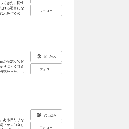
ってきた。同性
助ける羽目にな
フォロー
友人を作るのが
らと親切にされ
て、少し浮かれ
！
試し読み
昔から放ってお
かりにくく甘え
フォロー
必死だった。大
中にいた。そん
巳自身に暴か
ファーストラ
試し読み
。ある日リサを
湯上から仲良し
フォロー