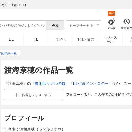
8万冊以上配信中！
Get!
セーフサーチ 中
来店pt
閲覧履
ビジネス
BL
TL
ラノベ
小説・文芸
実用
すめ作品一覧
渡海奈穂の作品一覧
「渡海奈穂」の「
魔術師リナルの嘘
」「
BL小説アンソロジー
」ほか、ユー
フォローすると、この作者の新刊が配信
作者を
フォローする
プロフィール
作者名：渡海奈穂（ワタルミナホ）