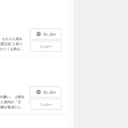
育てているとい
着攻×子持ち不
試し読み
。もちろん産み
那王妃”と祭り
フォロー
けてくる男がい
王子。彼に用心
てくれたのは彼
しさに惹かれて
らせ王子と見せ
試し読み
大嫌い。 上級生
いた校内の「王
フォロー
三郷が童貞だと知
キスを仕掛けた。
ぐられ、行為はエ
い。