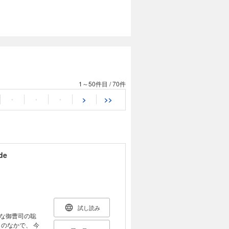
1～50件目
/
70件
・
・
・
>
>>
de
試し読み
な御曹司の聡
のなかで、 今