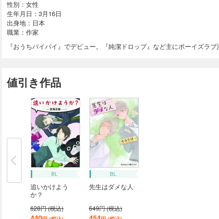
性別：女性
生年月日：3月16日
出身地：日本
職業：作家
『おうちバイバイ』でデビュー。『純潔ドロップ』など主にボーイズラブ
値引き作品
BL
BL
追いかけよう
先生はダメな人
か？
628円 (税込)
649円 (税込)
440
454
円 (税込)
円 (税込)