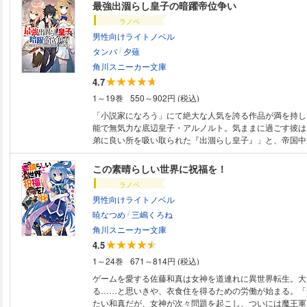
最強出涸らし皇子の暗躍帝位争い
ラノベ
男性向けライトノベル
/
タンバ
夕薙
角川スニーカー文庫
4.7
1～19巻
550～902円 (税込)
「小説家になろう」にて絶大な人気を誇る作品が満を持し
能で無気力な底辺皇子・アルノルト。気ままに過ごす彼は
弟に良い所を吸い取られた『出涸らし皇子』」と、帝国中
ていた。しかし、皇子達の帝位争いが激化し危機が迫った
気を出す"ことを決意する。 「皇帝になる気は無いが、負
この素晴らしい世界に祝福を！
もさらさら無いな」 隠していた類まれな才覚による策略
ラノベ
「禁忌の古代魔法を操る、最強のSS級冒険者」という真
男性向けライトノベル
――全てを駆使し、正体を隠して暗躍する出涸らし皇子は
/
一番の美姫を従え、帝位争いを影から支配する！ 最強皇
暁なつめ
三嶋くろね
の暗躍ファンタジー、ここに開幕！
角川スニーカー文庫
4.5
1～24巻
671～814円 (税込)
ゲームを愛する佐藤和真は女神を道連れに異世界転生。大
る……と思いきや、衣食住を得るための労働が始まる。「
たい和真だが、女神が次々問題を起こし、ついには魔王軍