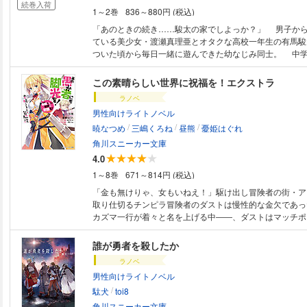
続巻入荷
1～2巻
836～880円 (税込)
「あのときの続き……駿太の家でしよっか？」 男子か
ている美少女・渡瀬真理亜とオタクな高校一年生の有馬駿
ついた頃から毎日一緒に遊んできた幼なじみ同士。 中
の“事件”がキッカケで疎遠になっていたが、高校進学後の
でお隣になり、「おっぱい見たいなら見せてあげよっか？
この素晴らしい世界に祝福を！エクストラ
しかけられる。 放課後、駿太の部屋で真理亜が「私の
ラノベ
見せてあげるね」と制服を脱ぎ始め、成長した胸が駿太
男性向けライトノベル
ロい身体に成長した幼なじみとのエッチな青春ラブコメ。 ※本作品の電
/
/
/
版には本編終了後にスニーカー文庫『男嫌いな美人姉妹を
暁なつめ
三嶋くろね
昼熊
憂姫はぐれ
助けたら一体どうなる？』（著：みょん イラスト：ぎう
角川スニーカー文庫
版が収録されています。
4.0
1～8巻
671～814円 (税込)
「金も無けりゃ、女もいねえ！」駆け出し冒険者の街・アク
取り仕切るチンピラ冒険者のダストは慢性的な金欠であっ
カズマ一行が着々と名を上げる中――、ダストはマッチポ
売買、貴族令嬢に貢がせようと画策する等、今日もアクセ
励む！ そんな中、旦那と慕う大悪魔バニルより「面白い
誰が勇者を殺したか
と不吉な予言を告げられて!? アクア、めぐみん、ダクネ
ラノベ
ウィズ、ロリサキュバス、セシリー、セナ――『このすば
男性向けライトノベル
ラ総出演！ アクセルの街をダスト視点で綴る、ちょっぴ
/
始動！ 電子版特典として、電子限定書き下ろし短編『ア
駄犬
toi8
特別収録！
角川スニーカー文庫