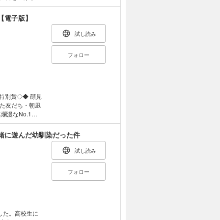
ア先生』を特別
【電子版】
試し読み
フォロー
賞◇◆ 顔見
た友だち・朝凪
漫なNo.1美
 金曜日の放課後
画の趣味も合う彼
緒に遊んだ幼馴染だった件
普段のしっかり者
緒に漫画読むんだ
試し読み
の。ほら、おい
フォロー
同電子書籍からカバ
した。高校生に