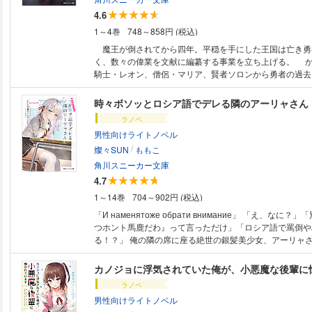
4.6
1～4巻
748～858円 (税込)
魔王が倒されてから四年。平穏を手にした王国は亡き勇
く、数々の偉業を文献に編纂する事業を立ち上げる。 
騎士・レオン、僧侶・マリア、賢者ソロンから勇者の過去
進めていく中で、全員が勇者の死の真相について言葉を濁
者は死んだのか？」 勇者を殺したのは魔王か、それと
時々ボソッとロシア語でデレる隣のアーリャさん
王国、冒険者たちの業と情が入り混じる群像劇から目が
ラノベ
タジーミステリ。
男性向けライトノベル
/
燦々SUN
ももこ
角川スニーカー文庫
4.7
1～14巻
704～902円 (税込)
「И наменятоже обрати внимание」 「え、なに
つホント馬鹿だわ』って言っただけ」「ロシア語で罵倒や
る！？」 俺の隣の席に座る絶世の銀髪美少女、アーリャ
誇った笑みを浮かべていた。 ……だが、事実は違う。さ
彼女は「私のことかまってよ」と言っていたのだ！ 実は
カノジョに浮気されていた俺が、小悪魔な後輩に
シア語リスニングはネイティブレベルなのである。 そん
ラノベ
ず、今日も甘々なロシア語でデレてくるアーリャさんにニ
男性向けライトノベル
ない！？ 全生徒憧れの的、超ハイスペックなロシアンJ