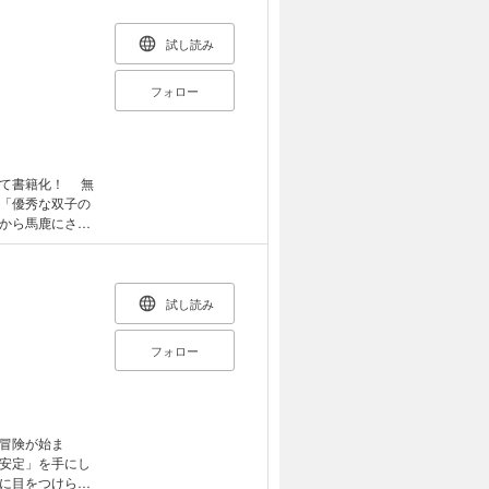
試し読み
フォロー
て書籍化！ 無
「優秀な双子の
から馬鹿にされ
ことで、遂に"本
けて殺される気
や交渉術、そして
の力とその地位
試し読み
、彼に尽くす国
子による縦横無尽
フォロー
冒険が始ま
安定」を手にし
に目をつけら