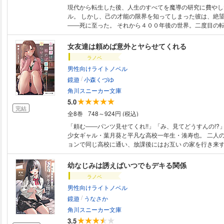
現代から転生した後、人生のすべてを魔導の研究に費やし
ル。 しかし、己の才能の限界を知ってしまった彼は、絶
――死に至った。 それから４００年後の世界。二度目の転生を遂げた彼
は、 前世で得た魔術の知識と力をそのままに生まれ変わ
を目指し始める。 しかも、４００年の間に魔法文明は衰
女友達は頼めば意外とヤらせてくれる
数々は奇跡の業と呼べる次元となっていた――！ 「悪いが、俺はとっくの
ラノベ
昔に人間辞めちまってるんだよな」 世界最高峰の魔法学院へ入学した大賢
男性向けライトノベル
者。彼の向かうところまさに敵なし！ 転生賢者の爽快学
/
開幕！
鏡遊
小森くづゆ
角川スニーカー文庫
5.0
完結
全8巻
748～924円 (税込)
「頼む――パンツ見せてくれ!!」「み、見てどうすんの!?
少女ギャル・葉月葵と平凡な高校一年生・湊寿也。 二人
ョンで同じ高校に通い、放課後にはお互い の家を行き来
友達同士。 いつものように二人きりで楽しく遊んでい
月にパンツを見せてほしいとお願いする。初めは嫌がる葉
幼なじみは誘えばいつでもデキる関係
たしはカノジョじゃないんだからね？」と、釘をさした後
ラノベ
り始める。その日から湊の“お願い”は少しずつエスカレー
男性向けライトノベル
には……!? クラスで一番可愛い女友達とのエッチな青
/
鏡遊
うなさか
角川スニーカー文庫
3.5