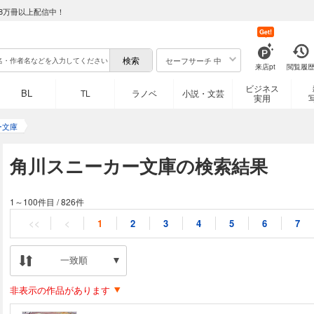
8万冊以上配信中！
Get!
セーフサーチ 中
来店pt
閲覧履
ビジネス
BL
TL
ラノベ
小説・文芸
実用
ー文庫
角川スニーカー文庫の検索結果
1～100件目
/
826件
<<
<
1
2
3
4
5
6
7
一致順
非表示の作品があります