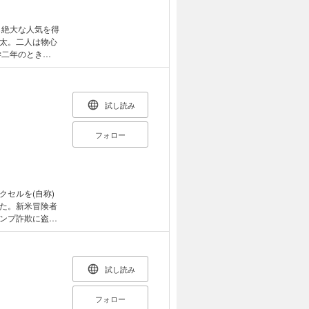
ら絶大な人気を得
太。二人は物心
学二年のとき
ある日、席替え
」と真理亜に話
身体、駿太にだけ
の前に……。 エ
試し読み
子
名前も告げずに
フォロー
にう）のお試し
セルを(自称)
た。新米冒険者
ンプ詐欺に盗品
ルの街で金策に
未来が訪れる」
ス、ゆんゆん、
』原作人気キャ
試し読み
りHな外伝が新
クアを観察』を
フォロー