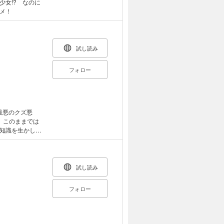
女!? なのに
メ！
試し読み
フォロー
最悪のクズ悪
 このままでは
知識を生かして
切に（なんかや
面目に（元Sラ
勝（目標は高い
のに、なぜかやた
試し読み
ってしまい!?
フォロー