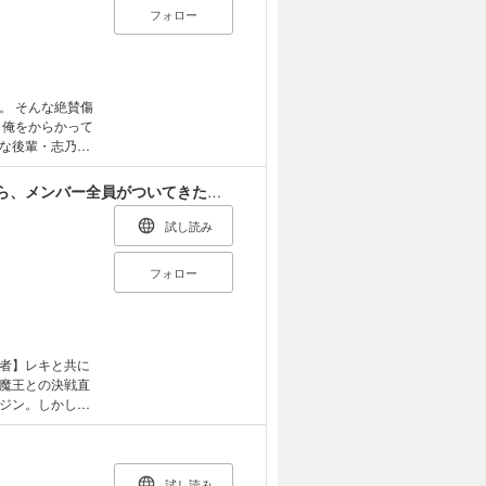
フォロー
。 そんな絶賛傷
と俺をからかって
な後輩・志乃原
んでる先輩かわい
せに。 堕落し
勇者パーティーをクビになったので故郷に帰ったら、メンバー全員がついてきたんだが
ったときも介抱
て」 二人きり
試し読み
けに見せる小悪魔
フォロー
！ 【電子
条件ランキング」
者】レキと共に
魔王との決戦直
ジン。しかし魔
ポーズをしてき
ともらうと言っ
ょうか？」無自
ムを築くことに
試し読み