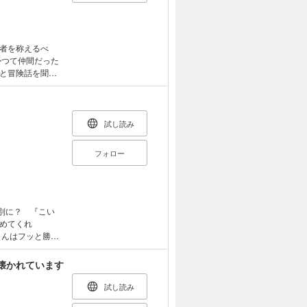
者を称えるべ
かつて仲間だった
と冒険話を聞き
す。 「何故、勇
も仲間なのか。
離せないファン
試し読み
フォロー
？」「別に？ 『こい
めてくれ
さんはフッと勝ち
っきのロシア語、
俺、久瀬政近のロ
懐かれています
な事とは露知ら
ヤニヤが止まら
試し読み
Kとの青春ラブ