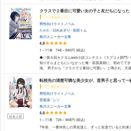
れ!? 電子版特典として、電子限定書き下ろし短編『アク
収録！
クラスで２番目に可愛い女の子と友だちになった
ラノベ
男性向けライトノベル
/
/
たかた
日向あずり
長部トム
角川スニーカー文庫
4.8
1～11巻
748～990円 (税込)
◆◇第６回カクヨムweb小説コンテスト《ラブコメ部門》特別
知りすらまともにいなかった俺・前原真樹に、初めてでき
海。 男子から『クラスで２番目に可愛い』と噂され、天真爛
少女・天海さんを面倒見良くフォローする朝凪さんは――
だけ、こっそり俺の家に遊びに来る。 映画にゲーム、漫
転校先の清楚可憐な美少女が、昔男子と思って一
女との楽しいひととき。 無邪気で甘えたがりな素顔は、
ラノベ
の姿からは想像できないな。 「早く隣に座りなよー、一
男性向けライトノベル
から」 「ここ俺のベッド……」 「今だけは私のベッドな
/
で？」 距離近くないか、朝凪さん？ 日陰男子と２番目ヒロイン、等身大
雲雀湯
シソ
の“友だち”ラブコメ！ [※紙書籍の初回限定特典である「ボイス特典」は、
角川スニーカー文庫
電子書籍版にはつきません] [これは2021年12月配信の
4.8
ーを変更したものです]
続巻入荷
1～11巻
726～968円 (税込)
7年前、一番仲良しの男友達と、ずっと友達でいると約束