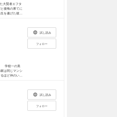
た大賢者エフタ
望と後悔の果てに
り、再び魔導の頂
退し、彼の魔法の
試し読み
院ファンタジー、
フォロー
」 学校一の美
の家は同じマンシ
するほど仲のいい
ると、突然湊が葉
月だったが「あ
にスカートを捲
トしていき、遂
試し読み
春ラブコメディ。
フォロー