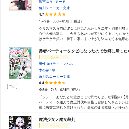
/
コメディ！
御宮ゆう
えーる
角川スニーカー文庫
4.7
1～9巻
660～858円 (税込)
クリスマス直前に彼女に浮気された大学二年・羽瀬川悠太
心中の俺の家に――今日もあいつが遊びにくる。 なにか
はケラケラ笑い、勝手に家にまで上がり込んでくる無用心
真由。 「私が慰めてあげましょうか？ って、凹(へこ)
いー！」 普段は、こんな具合に俺をもてあそぼうとするく
た俺の生活を見かねてうまい飯を作ってくれて、酔って帰
ラノベ
してくれて…… 「先輩に、もっと好きになってもらいたく
男性向けライトノベル
のとき、俺にだけ見せるその顔は、ずるいだろ。 ★第4回カクヨムweb小
/
説コンテスト・ラブコメ部門《特別賞》受賞作!! キミだ
木の芽
希
美少女の“素顔”がかわいい、ちょっぴり大人の青春ラブコメディ
角川スニーカー文庫
特別版】 書き下ろしショートストーリー「相手に求める
4.4
を収録！
完結
全5巻
748～924円 (税込)
「ジン……あなたとの旅はここで終わりよ」幼馴染の【勇
パーティーを組んで魔王討伐を目指し冒険してきたジンは
前に唐突に別れを告げられた。失意のまま故郷へと帰った
王を速攻で倒したパーティーメンバーがジンに次々とプロ
て――!? 「ジン、小さい頃の約束覚えてる？」「私のこ
魔法少女ノ魔女裁判
てくれたよな？」「ジンさん赤ちゃんの名前はどうしまし
ラノベ
覚に3人と結婚の約束をしていたジンは一夫多妻のハーレ