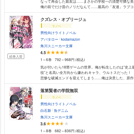
なって再会した親友は……まさかの学校一の清楚可憐な美少
俺の前でだけ昔のノリだなんて……最高の「友達」ラブコ
クズレス・オブリージュ
ラノベ
男性向けライトノベル
/
アバタロー
kodamazon
角川スニーカー文庫
4.5
続巻入荷
1～6巻
792～968円 (税込)
気が付いたら18禁ゲームの世界。俺が転生したのは”史上
役”と名高い全方向から嫌われキャラ、ウルトスだった！
悲惨な破滅エンドを迎えてしまう……俺は決意した、原作
善良なモブＡとして生き抜こうと!! ヒロインたちには親
たらと褒められるんだが）、お付きの冒険者との修行は真
落第賢者の学院無双
ンクとか嘘だろうけど）、原作主人公が強くなるように完
ラノベ
方がいいよね）。 俺の計画は完璧だ……と思っていた
男性向けライトノベル
らと全員の好感度が爆上がり。物語の重要ポジションにな
/
最強悪役転生×勘違いコメディの錯綜成り上がり譚、開幕!!
白石新
魚デニム
角川スニーカー文庫
3.6
1～8巻
682～836円 (税込)