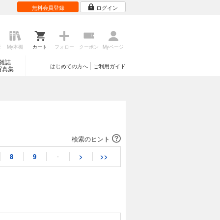
無料会員登録
ログイン
歴
My本棚
カート
フォロー
クーポン
Myページ
雑誌
はじめての方へ
ご利用ガイド
写真集
検索のヒント
8
9
・
>
>>