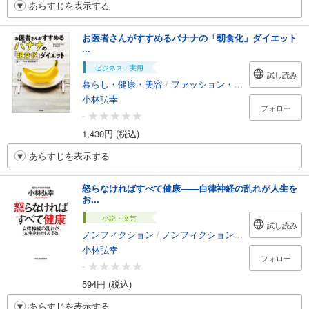
あらすじを表示する
お医者さんがすすめるバナナの「朝食化」ダイエット
...
ビジネス・実用
試し読み
暮らし・健康・美容
/
ファッション・美容
小林弘幸
フォロー
-
1,430円 (税込)
あらすじを表示する
怒らなければすべて健康――自律神経の乱れが人生を
お...
小説・文芸
試し読み
ノンフィクション
/
ノンフィクション・ドキュメンタリー
小林弘幸
フォロー
-
594円 (税込)
あらすじを表示する