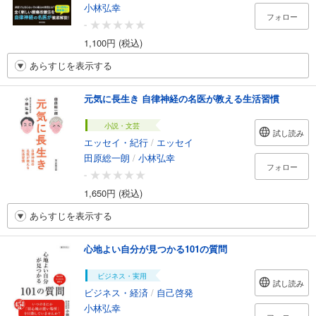
小林弘幸
フォロー
-
1,100円 (税込)
あらすじを表示する
元気に長生き 自律神経の名医が教える生活習慣
小説・文芸
試し読み
エッセイ・紀行
/
エッセイ
田原総一朗
/
小林弘幸
フォロー
-
1,650円 (税込)
あらすじを表示する
心地よい自分が見つかる101の質問
ビジネス・実用
試し読み
ビジネス・経済
/
自己啓発
小林弘幸