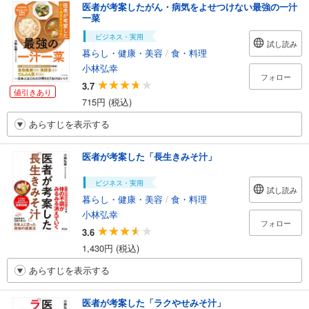
医者が考案したがん・病気をよせつけない最強の一汁
一菜
ビジネス・実用
試し読み
暮らし・健康・美容
/
食・料理
小林弘幸
フォロー
3.7
値引きあり
715円 (税込)
あらすじを表示する
医者が考案した「長生きみそ汁」
ビジネス・実用
試し読み
暮らし・健康・美容
/
食・料理
小林弘幸
フォロー
3.6
1,430円 (税込)
あらすじを表示する
医者が考案した「ラクやせみそ汁」