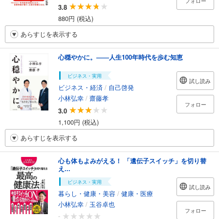
フォロー
3.8
880円 (税込)
あらすじを表示する
心穏やかに。――人生100年時代を歩む知恵
ビジネス・実用
試し読み
ビジネス・経済
/
自己啓発
小林弘幸
/
齋藤孝
フォロー
3.0
1,100円 (税込)
あらすじを表示する
心も体もよみがえる！ 「遺伝子スイッチ」を切り替
え...
ビジネス・実用
試し読み
暮らし・健康・美容
/
健康・医療
小林弘幸
/
玉谷卓也
フォロー
-