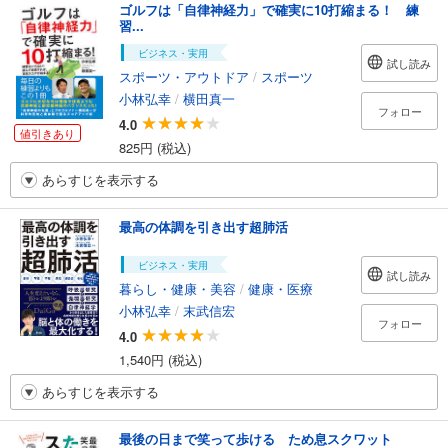
ゴルフは「自律神経力」で確実に10打縮まる！ 練
習...
ビジネス・実用
試し読み
スポーツ・アウトドア
/
スポーツ
小林弘幸
/
横田真一
フォロー
4.0
値引きあり
825円 (税込)
あらすじを表示する
最高の体調を引き出す超肺活
ビジネス・実用
試し読み
暮らし・健康・美容
/
健康・医療
小林弘幸
/
末武信宏
フォロー
4.0
1,540円 (税込)
あらすじを表示する
最後の日まで笑って歩ける ため息スクワット