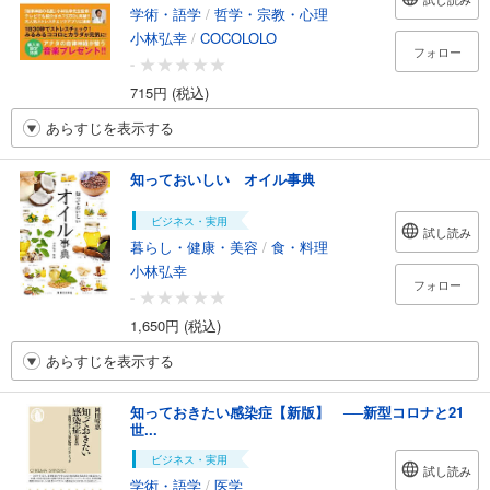
学術・語学
/
哲学・宗教・心理
小林弘幸
/
COCOLOLO
フォロー
-
715円 (税込)
あらすじを表示する
知っておいしい オイル事典
ビジネス・実用
試し読み
暮らし・健康・美容
/
食・料理
小林弘幸
フォロー
-
1,650円 (税込)
あらすじを表示する
知っておきたい感染症【新版】 ──新型コロナと21
世...
ビジネス・実用
試し読み
学術・語学
/
医学