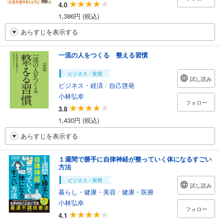
4.0
1,386円 (税込)
あらすじを表示する
一流の人をつくる 整える習慣
ビジネス・実用
試し読み
ビジネス・経済
/
自己啓発
小林弘幸
フォロー
3.8
1,430円 (税込)
あらすじを表示する
１週間で勝手に自律神経が整っていく体になるすごい
方法
ビジネス・実用
試し読み
暮らし・健康・美容
/
健康・医療
小林弘幸
フォロー
4.1