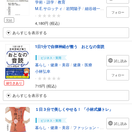
学術・語学
/
教育
M.E.サロッティ
/
岩間陽子
/
細谷雄一
/
板橋拓己
/
山本
フォロー
-
完結
4,180円 (税込)
あらすじを表示する
1日1分で自律神経が整う おとなの音読
ビジネス・実用
試し読み
暮らし・健康・美容
/
健康・医療
小林弘幸
フォロー
-
値引きあり
715円 (税込)
あらすじを表示する
１日３分で美しくやせる！ 「小林式腸トレ」
ビジネス・実用
試し読み
暮らし・健康・美容
/
ファッション・美容