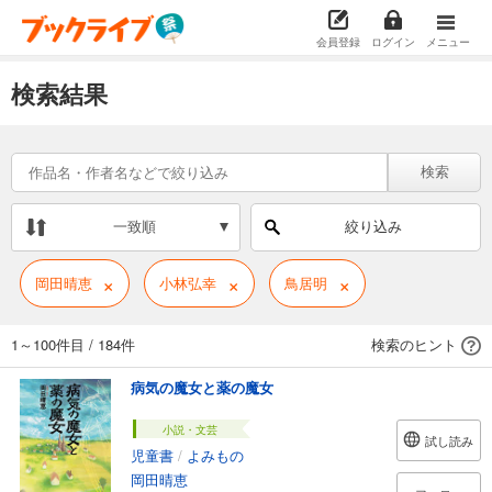
会員登録
ログイン
メニュー
検索結果
検索
一致順
絞り込み
×
×
×
岡田晴恵
小林弘幸
鳥居明
1～100件目
/
184件
検索のヒント
病気の魔女と薬の魔女
小説・文芸
試し読み
児童書
/
よみもの
岡田晴恵