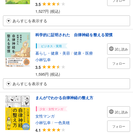
フォロー
3.5
1,527円 (税込)
あらすじを表示する
科学的に証明された 自律神経を整える習慣
ビジネス・実用
試し読み
暮らし・健康・美容
/
健康・医療
小林弘幸
フォロー
3.5
1,595円 (税込)
あらすじを表示する
まんがでわかる自律神経の整え方
少女・女性マンガ
試し読み
女性マンガ
小林弘幸
/
一色美穂
フォロー
4.1