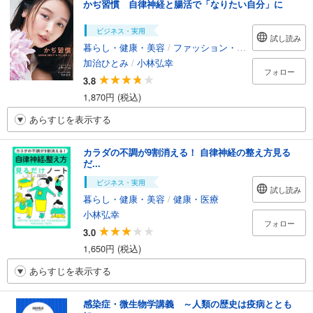
かぢ習慣 自律神経と腸活で「なりたい自分」に
ビジネス・実用
試し読み
暮らし・健康・美容
/
ファッション・美容
加治ひとみ
/
小林弘幸
フォロー
3.8
1,870円 (税込)
あらすじを表示する
カラダの不調が9割消える！ 自律神経の整え方見る
だ...
ビジネス・実用
試し読み
暮らし・健康・美容
/
健康・医療
小林弘幸
フォロー
3.0
1,650円 (税込)
あらすじを表示する
感染症・微生物学講義 ～人類の歴史は疫病ととも