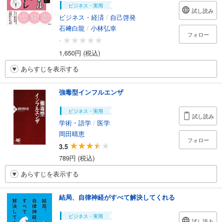
ビジネス・実用
試し読み
ビジネス・経済
/
自己啓発
石﨑白龍
/
小林弘幸
フォロー
-
1,650円 (税込)
あらすじを表示する
強毒型インフルエンザ
ビジネス・実用
試し読み
学術・語学
/
医学
岡田晴恵
フォロー
3.5
789円 (税込)
あらすじを表示する
結局、自律神経がすべて解決してくれる
ビジネス・実用
試し読み