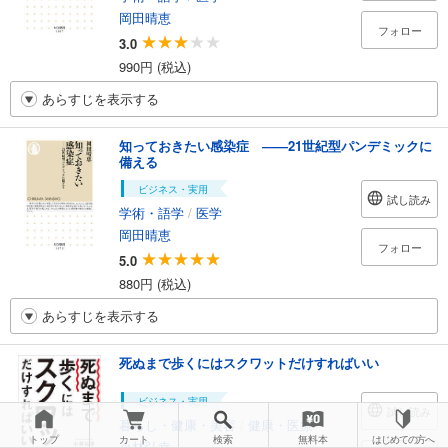
岡田晴恵
フォロー
3.0
990円 (税込)
あらすじを表示する
知っておきたい感染症 ――21世紀型パンデミックに
備える
ビジネス・実用
試し読み
学術・語学
/
医学
岡田晴恵
フォロー
5.0
880円 (税込)
あらすじを表示する
死ぬまで歩くにはスクワットだけすればいい
ビジネス・実用
試し読み
暮らし・健康・美容
/
健康・医療
トップ
カート
検索
無料本
はじめての方へ
小林弘幸