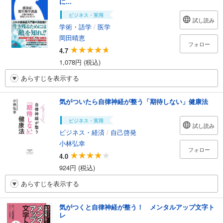
に...
ビジネス・実用
試し読み
学術・語学
/
医学
岡田晴恵
フォロー
4.7
1,078円 (税込)
あらすじを表示する
気がついたら自律神経が整う「期待しない」健康法
ビジネス・実用
試し読み
ビジネス・経済
/
自己啓発
小林弘幸
フォロー
4.0
924円 (税込)
あらすじを表示する
気がつくと自律神経が整う！ メンタルアップ文字ト
レ