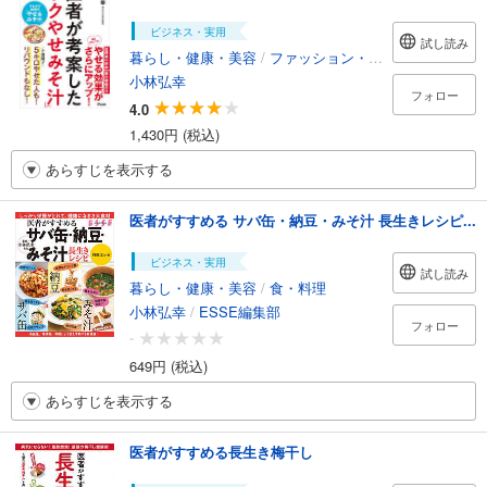
ビジネス・実用
試し読み
暮らし・健康・美容
/
ファッション・美容
小林弘幸
フォロー
4.0
1,430円 (税込)
あらすじを表示する
医者がすすめる サバ缶・納豆・みそ汁 長生きレシピ...
ビジネス・実用
試し読み
暮らし・健康・美容
/
食・料理
小林弘幸
/
ESSE編集部
フォロー
-
649円 (税込)
あらすじを表示する
医者がすすめる長生き梅干し