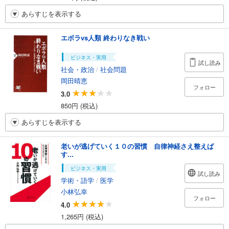
あらすじを表示する
エボラvs人類 終わりなき戦い
ビジネス・実用
試し読み
社会・政治
/
社会問題
岡田晴恵
フォロー
3.0
850円 (税込)
あらすじを表示する
老いが逃げていく１０の習慣 自律神経さえ整えば
す...
ビジネス・実用
試し読み
学術・語学
/
医学
小林弘幸
フォロー
4.0
1,265円 (税込)