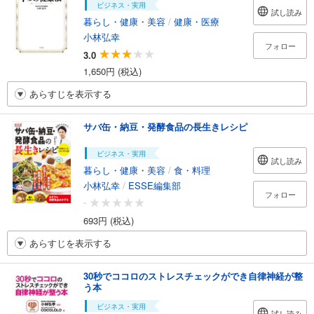
ビジネス・実用
試し読み
暮らし・健康・美容
/
健康・医療
小林弘幸
フォロー
3.0
1,650円 (税込)
あらすじを表示する
サバ缶・納豆・発酵食品の長生きレシピ
ビジネス・実用
試し読み
暮らし・健康・美容
/
食・料理
小林弘幸
/
ESSE編集部
フォロー
-
693円 (税込)
あらすじを表示する
30秒でココロのストレスチェックができ自律神経が整
う本
ビジネス・実用
試し読み