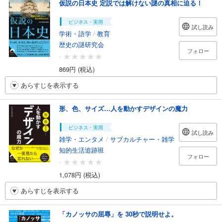
仮説の日本史 定説では解けない謎の真相に迫る！
ビジネス・実用
試し読み
学術・語学
/
教育
歴史の謎研究会
フォロー
-
869円 (税込)
あらすじを表示する
形、色、サイズ…人を動かすデザインの魔力
ビジネス・実用
試し読み
雑学・エンタメ
/
サブカルチャー・雑学
知的生活追跡班
フォロー
-
1,078円 (税込)
あらすじを表示する
「カノッサの屈辱」を 30秒で説明せよ。