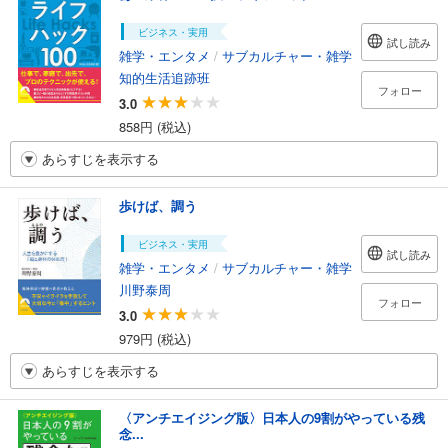
ビジネス・実用
試し読み
雑学・エンタメ
/
サブカルチャー・雑学
知的生活追跡班
フォロー
3.0
858円 (税込)
あらすじを表示する
歩けば、調う
ビジネス・実用
試し読み
雑学・エンタメ
/
サブカルチャー・雑学
川野泰周
フォロー
3.0
979円 (税込)
あらすじを表示する
〈アンチエイジング版〉日本人の9割がやっている残
念...