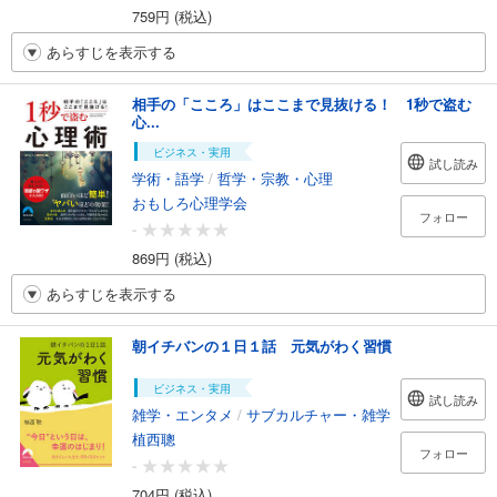
759円 (税込)
あらすじを表示する
相手の「こころ」はここまで見抜ける！ 1秒で盗む
心...
ビジネス・実用
試し読み
学術・語学
/
哲学・宗教・心理
おもしろ心理学会
フォロー
-
869円 (税込)
あらすじを表示する
朝イチバンの１日１話 元気がわく習慣
ビジネス・実用
試し読み
雑学・エンタメ
/
サブカルチャー・雑学
植西聰
フォロー
-
704円 (税込)