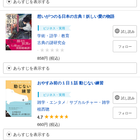
あらすじを表示する
想いがつのる日本の古典！妖しい愛の物語
ビジネス・実用
試し読み
学術・語学
/
教育
古典の謎研究会
フォロー
-
858円 (税込)
あらすじを表示する
おやすみ前の１日１話 動じない練習
ビジネス・実用
試し読み
雑学・エンタメ
/
サブカルチャー・雑学
植西聰
フォロー
4.7
660円 (税込)
あらすじを表示する