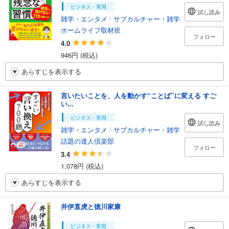
ビジネス・実用
試し読み
雑学・エンタメ
/
サブカルチャー・雑学
ホームライフ取材班
フォロー
4.0
946円 (税込)
あらすじを表示する
言いたいことを、人を動かす“ことば”に変える すご
い...
ビジネス・実用
試し読み
雑学・エンタメ
/
サブカルチャー・雑学
話題の達人倶楽部
フォロー
3.4
1,078円 (税込)
あらすじを表示する
井伊直虎と徳川家康
ビジネス・実用