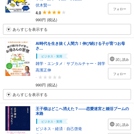
伏木賢一
フォロー
4.0
990円 (税込)
あらすじを表示する
AI時代を生き抜く人間力！伸び続ける子が育つお母
さ...
ビジネス・実用
試し読み
雑学・エンタメ
/
サブカルチャー・雑学
高濱正伸
フォロー
-
990円 (税込)
あらすじを表示する
王子様はどこへ消えた？――恋愛迷宮と婚活ブームの
末路
ビジネス・実用
試し読み
ビジネス・経済
/
自己啓発