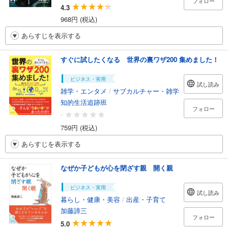
フォロー
4.3
968円 (税込)
あらすじを表示する
すぐに試したくなる 世界の裏ワザ200 集めました！
ビジネス・実用
試し読み
雑学・エンタメ
/
サブカルチャー・雑学
知的生活追跡班
フォロー
-
759円 (税込)
あらすじを表示する
なぜか子どもが心を閉ざす親 開く親
ビジネス・実用
試し読み
暮らし・健康・美容
/
出産・子育て
加藤諦三
フォロー
5.0