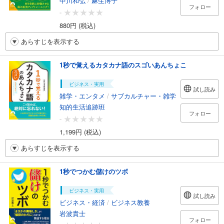
中川和弘
/
麻生博子
フォロー
-
880円 (税込)
あらすじを表示する
1秒で覚えるカタカナ語のスゴいあんちょこ
ビジネス・実用
試し読み
雑学・エンタメ
/
サブカルチャー・雑学
知的生活追跡班
フォロー
-
1,199円 (税込)
あらすじを表示する
1秒でつかむ儲けのツボ
ビジネス・実用
試し読み
ビジネス・経済
/
ビジネス教養
岩波貴士
フォロー