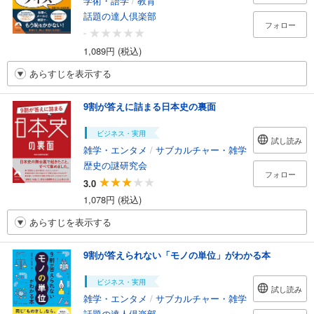
学術・語学
/
教育
話題の達人倶楽部
フォロー
-
1,089円 (税込)
あらすじを表示する
9割が答えに詰まる日本史の裏面
ビジネス・実用
試し読み
雑学・エンタメ
/
サブカルチャー・雑学
歴史の謎研究会
フォロー
3.0
1,078円 (税込)
あらすじを表示する
9割が答えられない「モノの単位」がわかる本
ビジネス・実用
試し読み
雑学・エンタメ
/
サブカルチャー・雑学
話題の達人倶楽部