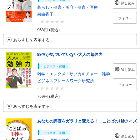
試し読み
暮らし・健康・美容
/
健康・医療
森由香子
フォロー
-
968円 (税込)
あらすじを表示する
99％が気づいていない大人の勉強力
ビジネス・実用
試し読み
雑学・エンタメ
/
サブカルチャー・雑学
ビジネスフレームワーク研究所
フォロー
-
759円 (税込)
あらすじを表示する
あなたの評価をガラリと変える！ ことばの1秒クイズ
ビジネス・実用
試し読み