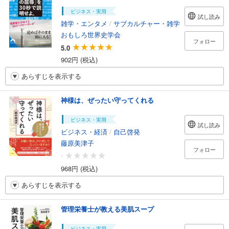
ビジネス・実用
試し読み
雑学・エンタメ
/
サブカルチャー・雑学
おもしろ世界史学会
フォロー
5.0
902円 (税込)
あらすじを表示する
神様は、ぜったい守ってくれる
ビジネス・実用
試し読み
ビジネス・経済
/
自己啓発
藤原美津子
フォロー
-
968円 (税込)
あらすじを表示する
管理栄養士が教える美肌スープ
ビジネス・実用