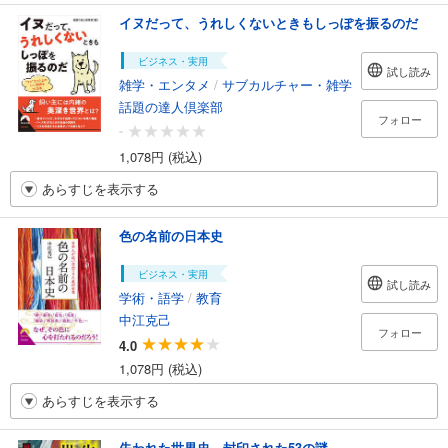
イヌだって、うれしくないときもしっぽを振るのだ
ビジネス・実用
試し読み
雑学・エンタメ
/
サブカルチャー・雑学
話題の達人倶楽部
フォロー
-
1,078円 (税込)
あらすじを表示する
色の名前の日本史
ビジネス・実用
試し読み
学術・語学
/
教育
中江克己
フォロー
4.0
1,078円 (税込)
あらすじを表示する
失われた世界史 封印された53の謎