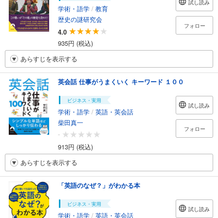
試し読み
学術・語学
/
教育
歴史の謎研究会
フォロー
4.0
935円 (税込)
あらすじを表示する
英会話 仕事がうまくいく キーワード １００
ビジネス・実用
試し読み
学術・語学
/
英語・英会話
柴田真一
フォロー
-
913円 (税込)
あらすじを表示する
「英語のなぜ？」がわかる本
ビジネス・実用
試し読み
学術・語学
/
英語・英会話