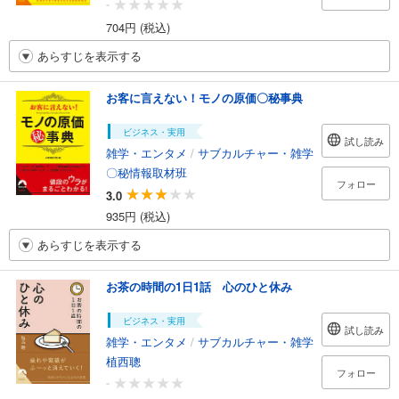
-
704円 (税込)
あらすじを表示する
お客に言えない！モノの原価〇秘事典
ビジネス・実用
試し読み
雑学・エンタメ
/
サブカルチャー・雑学
〇秘情報取材班
フォロー
3.0
935円 (税込)
あらすじを表示する
お茶の時間の1日1話 心のひと休み
ビジネス・実用
試し読み
雑学・エンタメ
/
サブカルチャー・雑学
植西聰
フォロー
-