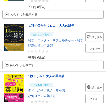
-
759円 (税込)
あらすじを表示する
１秒で目からウロコ 大人の雑学
ビジネス・実用
試し読み
雑学・エンタメ
/
サブカルチャー・雑学
話題の達人倶楽部
フォロー
-
999円 (税込)
あらすじを表示する
1秒ドリル！ 大人の英単語
ビジネス・実用
試し読み
学術・語学
/
英語・英会話
小池直己
/
佐藤誠司
フォロー
-