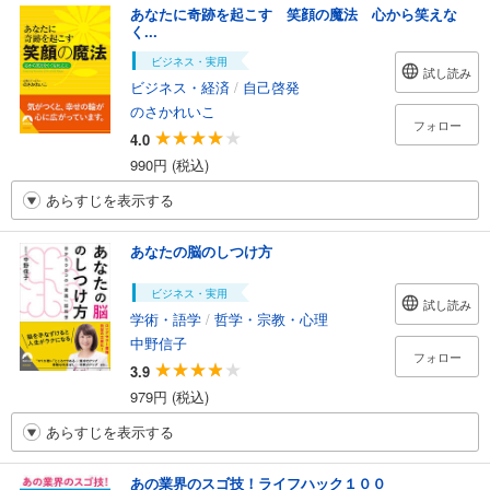
あなたに奇跡を起こす 笑顔の魔法 心から笑えな
く...
ビジネス・実用
試し読み
ビジネス・経済
/
自己啓発
のさかれいこ
フォロー
4.0
990円 (税込)
あらすじを表示する
あなたの脳のしつけ方
ビジネス・実用
試し読み
学術・語学
/
哲学・宗教・心理
中野信子
フォロー
3.9
979円 (税込)
あらすじを表示する
あの業界のスゴ技！ライフハック１００