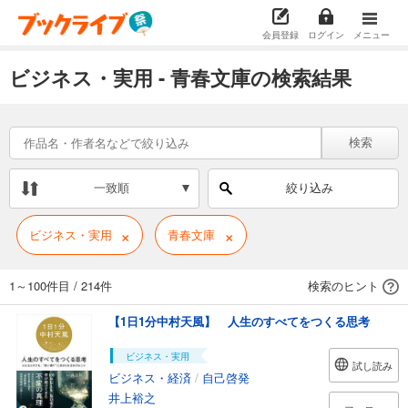
会員登録
ログイン
メニュー
ビジネス・実用 - 青春文庫の検索結果
検索
一致順
絞り込み
×
×
ビジネス・実用
青春文庫
1～100件目
/
214件
検索のヒント
【1日1分中村天風】 人生のすべてをつくる思考
ビジネス・実用
試し読み
ビジネス・経済
/
自己啓発
井上裕之