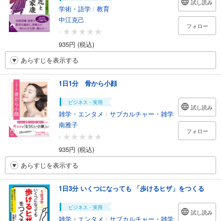
試し読み
学術・語学
/
教育
中江克己
フォロー
-
935円 (税込)
あらすじを表示する
1日1分 骨から小顔
ビジネス・実用
試し読み
雑学・エンタメ
/
サブカルチャー・雑学
南雅子
フォロー
-
935円 (税込)
あらすじを表示する
1日3分 いくつになっても 「歩けるヒザ」をつくる
ビジネス・実用
試し読み
雑学・エンタメ
/
サブカルチャー・雑学