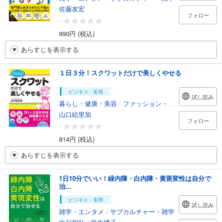
佐藤友宏
フォロー
-
990円 (税込)
あらすじを表示する
１日３分！スクワットだけで美しくやせる
ビジネス・実用
試し読み
暮らし・健康・美容
/
ファッション・美容
山口絵里加
フォロー
-
814円 (税込)
あらすじを表示する
1日10分でいい！緑内障・白内障・黄斑変性は自分で
治...
ビジネス・実用
試し読み
雑学・エンタメ
/
サブカルチャー・雑学