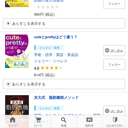
フォロー
-
990円 (税込)
あらすじを表示する
cuteとprettyはどう違う？
ビジネス・実用
試し読み
学術・語学
/
英語・英会話
ジェリー・ソーレス
フォロー
4.0
814円 (税込)
あらすじを表示する
京大式 脂肪燃焼メソッド
ビジネス・実用
試し読み
雑学・エンタメ
/
サブカルチャー・雑学
森谷敏夫
フォロー
トップ
カート
検索
無料本
はじめての方へ