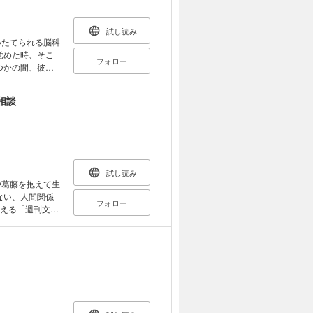
な問いへと繋が
一冊です。
試し読み
覚めた時、そこ
フォロー
その後も次々と
に、 いつしか
相談
っていて――！？
 開幕！
試し読み
フォロー
答える「週刊文春
に回答するほか、
下容子 加藤一二
武田真一 俵万
み 松重豊 南
自分を科学的に
脳のふしぎにつ