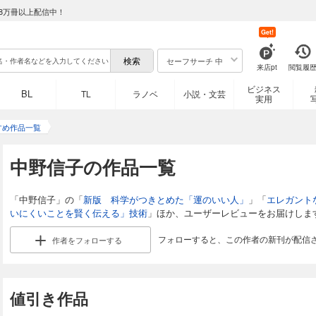
8万冊以上配信中！
Get!
セーフサーチ 中
来店pt
閲覧履
ビジネス
BL
TL
ラノベ
小説・文芸
実用
すめ作品一覧
中野信子の作品一覧
「中野信子」の「
新版 科学がつきとめた「運のいい人」
」「
エレガント
いにくいことを賢く伝える」技術
」ほか、ユーザーレビューをお届けしま
フォローすると、この作者の新刊が配信
作者を
フォローする
値引き作品