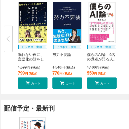
ビジネス・実用
ビジネス・実用
ビジネス・実用
眠れない夜に、
努力不要論
僕らのAI論 9名
言語化の話をし
の識者が語る人...
よ...
1,599円 (税込)
1,540円 (税込)
1,100円 (税込)
799
770
550
円 (税込)
円 (税込)
円 (税込)
カート
カート
カート
配信予定・最新刊