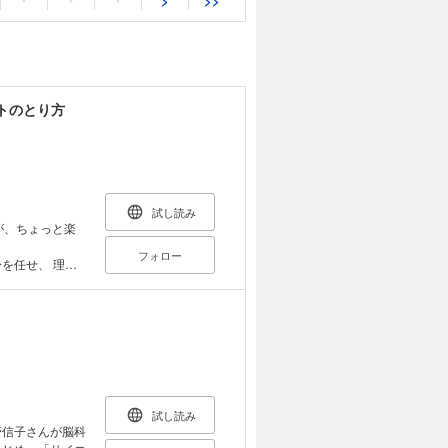
・
・
・
>
>>
トのとり方
試し読み
が、ちょっと楽
フォロー
を任せ、 理不
、マウンティング
たのは、 私た
しきれないほど
文明の衣で包み隠
う。 私た
ん。 ならば、泥
試し読み
の急所に小さな毒
野信子さんが脳科
に身につけてみま