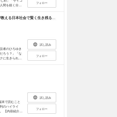
フォロー
的に驚いて」見
人間を鋭く分析
最上級の礼節」戦
書では初めて、日
く ・「頼んで
好き」「不倫は懲
「本当の教科書」シリーズ1―「脳科学／脳科学が教える日本社会で賢く生き残る方法」
「なぜ、イケメ
めに 序章 マウ
られないし、将
 第２章 無自
さまざまな現象
ントされてしまう
10のカウンタ
協調性、絆の深
ントを使いこなす
、周りの空気が私
試し読み
支配する、禁断の
シングの快感」
設者のひろゆき
さを増すバッシン
だろう？」「な
フォロー
人間を懲らしめ
クに生きられる
ら中野さんに答
なか幸福度を上
たりですので、
なっていますが、
めたような内容
能性がわかりま
ちょっぴり言い
るでしょう。 ほ
います。あなた
 なぜ女性が
す。最近は少し
賞をとれたの
残るための参考
読み解くカギがあ
試し読み
との違いを知るこ
端末で読むこと
を資する役に立
列のハイライ
フォロー
介】
性へのペナルテ
嘘か本当か、敵か