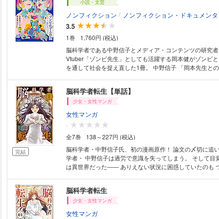
ではないでしょうか。 さみしさの扱い方に慣れ、その生じる仕組みを理解
小説・文芸
することで、 さみしさを必要以上におそれることなく、
/
ノンフィクション
ノンフィクション・ドキュメンタ
もなく、 上手に付き合いながら、長い人生をより豊かに、
3.5
ちで過ごしていくことができるようになるはずです。 ※本書は２０２３年
9月に弊社より刊行された『人は、なぜさみしさに苦しむ
1巻
1,760円 (税込)
し、修正したものです。
脳科学者である中野信子とメディア・コンテンツの研究者
Vtuber「ゾンビ先生」としても活躍する岡本健がゾンビ
を通して社会を捉え直した1冊。 中野信子 「岡本先生とのセッションはと
にかく毎回楽しくて、議論が発散して思考が拡がっていく
した。制限を受けずに知的遊びができる方に出会うことの
脳科学者転生【単話】
かなかありません。対談が終わってしまうのは、なんだか
少女・女性マンガ
れたものでした。きっとわたしは、あとで本書を何度も読
んなことも話したかった、こんなことも話せばよかった』
女性マンガ
う」 岡本健 「中野信子先生とお話をした後は、いつも頭がアツくなりま
-
す。（略）対談は三回にわけて行われたのですが、毎回話
全7巻
138～227円 (税込)
るかわからないスリリングな時間であるとともに、『どっ
面白くなる』という安心感がそこにはありました」 【内容について】 本
脳科学者・中野信子氏、初の漫画原作！ 論文の〆切に追いたてられる脳科
完結
書では、ホラーエンタメとしてのゾンビ映画の歴史を辿り
学者・ 中野信子は過労で意識を失ってしまう。 そして目覚めた時、そこ
どのように社会を映し出す鏡となってきたのかを考察。ブ
は異世界だった―― ありえない状況に困惑していたのも つかの間、彼女
を発するゾンビが、科学の力で生み出される存在へと変化
はひょんな事から 火あぶりになりかけていた娘を救う。 その後も次々と
「走るゾンビ」や「意識を持つゾンビ」が登場する中で、
舞い込むトラブルに対し 現代科学知識で無双しているうちに、 いつしか
脳科学者転生
や個と集団の関係性、そして現代人の「思考停止」や「リ
「魔女」だの「救世主」だのと 呼ばれる超重要人物になっていて――！？
いった心理が浮き彫りになります。 「ゾンビは、人間社会の歪みを鮮やか
少女・女性マンガ
に描き出す媒介変数である」と語る二人の知的なセッショ
女性マンガ
しながらも、人間がなぜ物語を必要とし、変化を求めるの