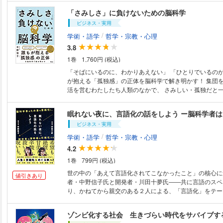
ィ ～呪いに縛られない生き方 第３章「褒める」は危険
味方か…言動の裏にある「本心」とは？ ■理解できないあ
を伸ばす方法とは？ 第４章「幸福度が低い」わけがある
「さみしさ」に負けないための脳科学
が最新脳科学で明らかに！ 「あの人は一体何を考えているのだろう」
生存戦略 おわりに
ビジネス・実用
「どうして、いつも私に冷たいのかな」 「もっと親しく
らいいのだろう」―― 人というのはどうしても周囲の人が気になるもの。
/
学術・語学
哲学・宗教・心理
誰もが人から嫌われたくないし、認めてもらいたいし、少
3.8
に立ちたいものです。そのため、いらぬ探り合いをしたり
1巻
1,760円 (税込)
たり、根拠のない憶測によって人を判断して、人間関係に
を痛めてしまう……。 どうすれば、人のことがわかるのか。キーワードは
「そばにいるのに、わかりあえない」 「ひとりでいるのが
「脳」です。人間の心も考えも、すべて脳の働きによって
が抱える「孤独感」の正体を脳科学で解き明かす！ 集団をつくり、社会生
う事実を知れば、不確かな憶測に惑わされ、振り回される
活を営むわたしたち人類のなかで、 さみしい・孤独だと
ていきます。 親しげに接してくる人、近寄りがたい人、理解に苦しむ人、
たことがない人は、 おそらくいないのではないでしょうか。 集団を
そしてあなた自身さえも……人の言動は脳によって支配さ
る生物は、孤立すればより危険が増すため、 さみしさを
いるのです。本書では、その仕組みの一端をわかりやすく
ォルトで備えているはずだからです。 さみしさは人類が生き延びるための
す。 【著者紹介】 ［著］中野 信子（なかの・のぶこ） 東京都生まれ。脳
ビジネス・実用
本能であり、心の弱さではありません。 それなのになぜ、私たちは、
科学者、医学博士。東日本国際大学特任教授、京都芸術大
「さみしいのは、よくないことだ」 「ひとりぼっちは、み
/
学術・語学
哲学・宗教・心理
美術館理事。2008年東京大学大学院医学系研究科脳神経
と考えてしまうのでしょうか。 そこには、さみしさという感情を捉える際
4.2
修了。脳や心理学をテーマに研究や執筆活動を精力的に行
に起こりがちな、 さまざまな思い込みや刷り込み、偏見
界の「頭のいい人」がやっていることを1冊にまとめてみ
1巻
799円 (税込)
本書では、脳科学的、生物学的な視点から、 なぜ、さみ
ム）、『サイコパス』（文藝春秋）、『毒親』（ポプラ社
生じるのかという問いに 焦点をあてていきます。 また、なぜ、さみしい
世の中の「あえて言語化されてこなかったこと」の核心に
値引きあり
がつきとめた「運のいい人」』（サンマーク出版）、『エ
という感情を ネガティブなものと捉えてしまうのか、 そ
者・中野信子氏と開発者・川田十夢氏――共に言語のスペ
吐き方』（日経BP）など。 【目次抜粋】 はじめに 第1章 「あの人」の
社会的要因からも考察していきます。 すべての感情には、意味があるはず
り、かねてから親交のある２人による、「言語化」をテー
頭のなかを読み解く 第2章 脳科学でわかる「危険な人」の
です。 であれば、さみしいという感情が生じたときにも、
籍！ ときに専門家として、ときに当事者として、 仕事／恋愛／家族／老
章 人間関係の問題はこうやって解決する 第4章 脳がわ
けたり、なかったことにしたりするのではなく、 「そこ
化・死／芸術／発明／宗教 この７つのテーマに真正面から向き合い、あら
かる
ゾンビ化する社会 生きづらい時代をサバイブす
あるのか」を考え、理解していくほうが、 この感情をス
ゆる知見と心の内を、 豊かな言葉選びで惜しみなく言語