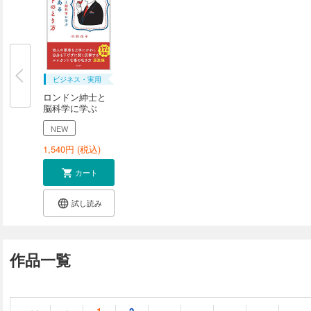
ビジネス・実用
ロンドン紳士と
脳科学に学ぶ
品...
NEW
1,540
円 (税込)
カート
試し読み
作品一覧