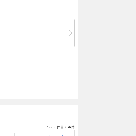
1～50件目
/
66件