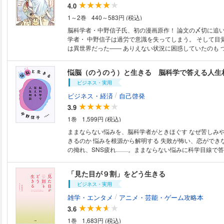
4.0
わりなき日常」をどうサバイブしていくのかという根源的
ります。ゾンビを介して、人間と社会の奥深さを探求する
1～2巻
440～583円 (税込)
脳科学者・中野信子氏、初の漫画原作！ 論文の〆切に追いたてられる脳科
学者・ 中野信子は過労で意識を失ってしまう。 そして目
は異世界だった―― ありえない状況に困惑していたのも つかの間、彼女
はひょんな事から 火あぶりになりかけていた娘を救う。 
舞い込むトラブルに対し 現代科学知識で無双しているうち
悩脳（のうのう）と生きる 脳科学で答える人生
「魔女」だの「救世主」だのと 呼ばれる超重要人物にな
ビジネス・実用
異世界×脳科学！ 前人未踏の科学エンターテインメント、
/
ビジネス・経済
自己啓発
3.9
1巻
1,599円 (税込)
ままならない悩みを、脳科学者がときほぐす なぜ苦しみや葛藤を抱えて生
きるのか 悩みを根源から解明する 失敗が怖い、恋ができない、人間関係
の拗れ、SNS疲れ……。ままならない悩みに科学目線で
WOMAN」の人気連載を書籍化。読者と有名人のお悩み
俳優、アナウンサーら6人との対面相談も収録。 ＼有名人のみなさんから
「見た目が９割」をどう生きる
の相談も／ 内田也哉子 海野つなみ 大久保佳代子 大
ビジネス・実用
三 要潤 木村多江 小杉竜一 坂本美雨 高見沢俊彦 
智 つづ井 デーブ・スペクター 中村うさぎ 二階堂ふ
/
雑学・エンタメ
アニメ・芸能・ゲーム攻略本
果歩 森山未來 山口真由（50音順） <目次> はじめに “悩むこと”は美
3.6
しい 第１章 不安を味方につける 第２章 ままならない
1巻
1,683円 (税込)
理解する 第３章 人間関係に効く脳科学 第４章 身体と