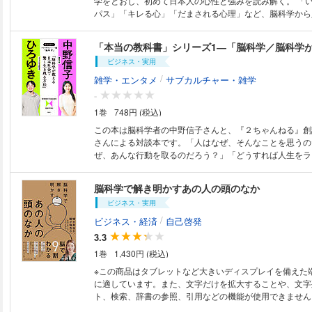
学をとおし、初めて日本人の心性と強みを読み解く。 「いじめ」「サイコ
せんか。 ―――――――――― ・直接の嫌味には「徹底
パス」「キレる心」「だまされる心理」など、脳科学から
せる ・単なる自慢か？ マウントか？ 迷ったときの「
し、対処法をわかりやすく教えてきた中野信子さん。 本
略 ・見下してくる相手には、身体と動作で「境界線」を引
本人の脳に迫ります。 「醜い勝ち方より美しい負け方が
もないアドバイス」は「尊敬しかない」で打ち返す 【目次】 はじめに
らしめるべき」「雇うなら体育会系男子という企業意識」
野蛮な「猿山」を、優雅な「ティーパーティ」に変えるた
ビジネス・実用
ンのほうが美人より会社で得なのか？」「今が幸せと感じ
ンティングの文化史 第１章 品格あるマウンティングとは
来も不安でしかたない」「同調しないと怖い」――日常の
/
雑学・エンタメ
サブカルチャー・雑学
覚の「うっかりマウント」を防ぐ 第３章 「なぜかマウ
の背景には脳の影響があります。 相手の気持ちを察するのがうまい日本
-
人」から脱するには 第４章 マウントをとり返す品格ある
人。それを「空気」を読むといいます。それは、すぐれた
ー 第５章【実践編】シチュエーション別 一段上のマウ
1巻
748円 (税込)
さ、恩や恥を感じる心にもつながるでしょう。 でも逆に
ための品格ある返し方 終章 マウント中毒者を沼らせて
たちに、「生きづらさ」や「不安」「忖度する心」「バッ
この本は脳科学者の中野信子さんと、『２ちゃんねる』創
脳科学 おわりに
といったものを生じさせる原因にもなります。 近年苛烈
さんによる対談本です。「人はなぜ、そんなことを思うの
グは、「人を引きずりおろす快感」や「ルールを守らない
ぜ、あんな行動を取るのだろう？」「どうすれば人生をラ
たい欲求」という空気です。 日本は世界幸福度調査で常にその順位の低さ
のだろう？」といった疑問や思いについて脳科学の視点か
が話題になりますが、生理的な特質からきているのでなか
えてもらいました。といっても、ちょっとクセの強いおふ
脳科学で解き明かすあの人の頭のなか
げるのは難しいでしょう。 「褒める」教育が当たり前に
一般的な脳科学の本に多い教科書的な良いことだけをまと
エリートが行う捏造や改竄の裏に、誤った褒め方がある可
ビジネス・実用
にはなっておりません。人間の陰の部分や心の底の本音、
した。日本人の才能を伸ばす方法についてヒントが見つか
にくいことまでもズバッとハッキリ語り合っていただいて
/
ビジネス・経済
自己啓発
かにも、留学などに「挑戦」する人が減ったのはなぜか？
の本当に知りたかったことが、ここに書かれているはずで
3.3
「婚活」に苦しむのか？ なぜ13年連続でイグノーベル
息苦しさも感じる日本社会ですが、本書がしっかりと生き
か？ なぜ日本は長寿国なのか？ 脳の中に私たち自身を
1巻
1,430円 (税込)
になれば幸いです。
ります。 日本人の特徴を知ることは、日本人以外の人々
※この商品はタブレットなど大きいディスプレイを備えた
とにつながります。このことが、現在をより良くし、未来
に適しています。また、文字だけを拡大することや、文字
つはずです。 空気を読む脳〈目次〉 はじめに 第１章 犯人は脳の中に
ト、検索、辞書の参照、引用などの機能が使用できません。 【内容紹
いる ～空気が人生に与える影響とは？ 第２章 容姿や
■脳で9割わかる ■どんなに複雑そうな人でも脳は単純 ■