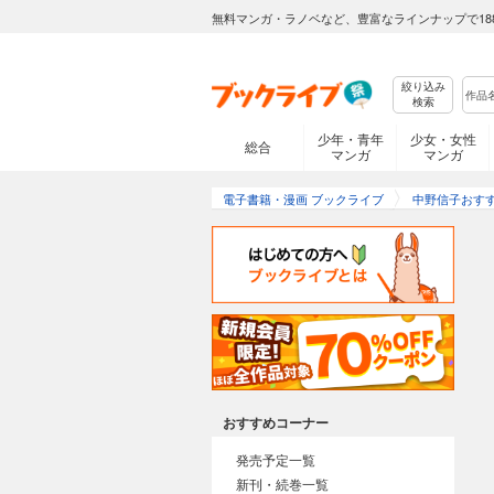
無料マンガ・ラノベなど、豊富なラインナップで18
絞り込み
検索
少年・青年
少女・女性
総合
マンガ
マンガ
電子書籍・漫画 ブックライブ
中野信子おす
おすすめコーナー
発売予定一覧
新刊・続巻一覧