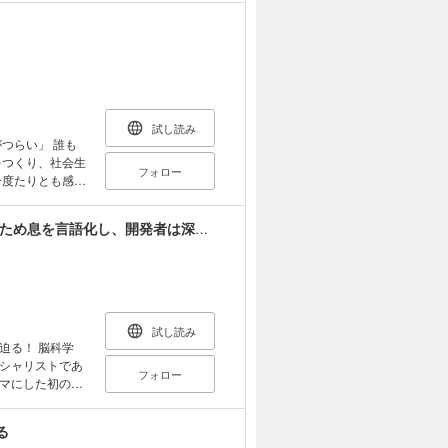
 ～日本人の才能
の人の頭のなか
～脳の多様すぎる
なるにはどうした
しだけ人より上
、気を使いすぎ
振り回され、心
試し読み
つらい」 誰も
生じているとい
フォロー
ことがなくなっ
一度たりとも感じ
つく
れ、動かされて
感じる機能をデフ
眠れない夜に、言語化の話をしよう ー脳科学者はため息を言語化し、開発者は深呼吸を可視化するー
解説していきま
学客員教授、森
じめだ」 など
医学専攻博士課程
う。著書に『世
が隠れています。
た』（アスコ
しいという感情が
試し読み
）、『新版 科学
迫る！ 脳科学
レガントな毒の
の科学的要因、
シャリストであ
フォロー
マにした初の書
サイン 第3
 無理に抑え付
かれば、人がわ
にはどんな意味が
る
ムーズに扱えるの
化していきます。