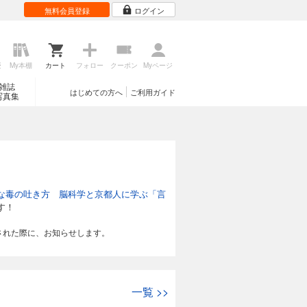
無料会員登録
ログイン
歴
My本棚
カート
フォロー
クーポン
Myページ
雑誌
はじめての方へ
ご利用ガイド
写真集
な毒の吐き方 脳科学と京都人に学ぶ「言
す！
された際に、お知らせします。
一覧
>>