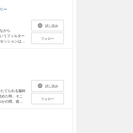
振り回されること
リー
 穏やかな気持
のか？』を改題
試し読み
ながら
というフィルター
フォロー
喜びを味わいま
できる機会はな
さみしく感じら
み返して、『あ
と思うでしょ
題がどこに転が
ちに転がっても
試し読み
ながら、それが
フォロー
ードゥー教に端
し、さらには
人間の階層社会
セット願望」と
異世界×脳科学！ 前人未踏の科学エンターテインメント、 開幕！
ンは、時に脱線
か、そして「終