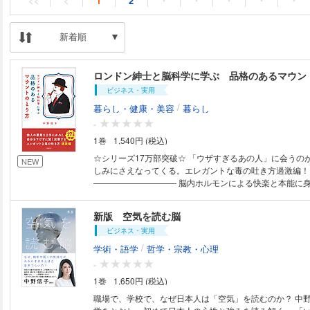
<<
<
1
2
・
・
・
・
・
新着順
ロンドン紳士と脳科学に学ぶ 品格のあるマウン
ビジネス・実用
/
暮らし・健康・美容
暮らし
-
1巻
1,540円 (税込)
☆シリーズ17万部突破☆ 「ウザすぎるあの人」に会うの
NEW
しみにさえなってくる。エレガントな毒の吐き方過激編！
―――――――――― 脳内ホルモンによる快楽と本能に身
尽に貴方を否定してくる人への護身術 私たちは、自分が「知性的で文明的
な存在」だと思い込みたい欲求を持っています。 しかし
新版 空気を読む脳
という言葉が これほどまでに説得力を持って社会に浸透し
ビジネス・実用
ちが自分の心の奥底にいる「一匹の猿」の存在を、 否定
生々しく感じているからに他なりません。 ロンドン紳士が微笑み、京都人
/
学術・語学
哲学・宗教・心理
が言葉の裏に毒を忍ばせるのは、 この「猿の野蛮さ」を
-
そうとする、 ホモ・サピエンスの必死の抵抗ともいえるでしょ
1巻
1,650円 (税込)
ちが動物であり続ける限り、この宿命からは逃れられませ
沼で取っ組み合いをするのではなく、 微笑みながら相手
職場で、学校で、なぜ日本人は「空気」を読むのか？ 中
針を刺すロンドン紳士の「品格あるマウント」を、 一緒