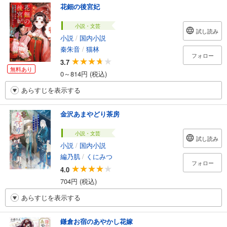
花鈿の後宮妃
小説・文芸
試し読み
小説
/
国内小説
秦朱音
/
猫林
フォロー
3.7
無料あり
0～814円 (税込)
あらすじを表示する
金沢あまやどり茶房
小説・文芸
試し読み
小説
/
国内小説
編乃肌
/
くにみつ
フォロー
4.0
704円 (税込)
あらすじを表示する
鎌倉お宿のあやかし花嫁