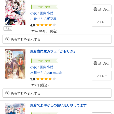
小説・文芸
試し読み
小説
/
国内小説
小春りん
/
桜花舞
フォロー
4.0
完結
726～814円 (税込)
あらすじを表示する
鎌倉古民家カフェ「かおりぎ」
小説・文芸
試し読み
小説
/
国内小説
水川サキ
/
pon-marsh
フォロー
3.8
726円 (税込)
あらすじを表示する
鎌倉であやかしの使い走りやってます