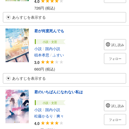
4.0
726円 (税込)
あらすじを表示する
君が何度死んでも
小説・文芸
試し読み
小説
/
国内小説
椙本孝思
/
ふすい
フォロー
3.0
660円 (税込)
あらすじを表示する
君のいちばんになれない私は
小説・文芸
試し読み
小説
/
国内小説
松藤かるり
/
爽々
フォロー
4.0