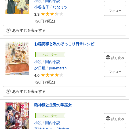
小説
/
国内小説
小谷杏子
/
ななミツ
フォロー
3.3
726円 (税込)
あらすじを表示する
お稲荷様と私のほっこり日常レシピ
小説・文芸
試し読み
小説
/
国内小説
夕日凪
/
pon-marsh
フォロー
4.0
726円 (税込)
あらすじを表示する
狼神様と生贄の唄巫女
小説・文芸
試し読み
小説
/
国内小説
茶柱まちこ
/
Shabon