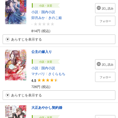
小説・文芸
試し読み
小説
/
国内小説
卯月みか
/
きのこ姫
フォロー
-
814円 (税込)
あらすじを表示する
公主の嫁入り
小説・文芸
試し読み
小説
/
国内小説
マチバリ
/
さくらもち
フォロー
4.5
726円 (税込)
あらすじを表示する
大正あやかし契約婚
小説・文芸