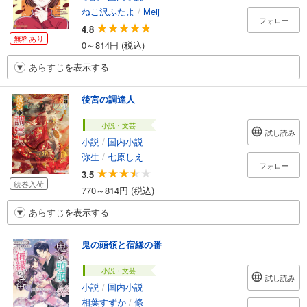
ねこ沢ふたよ
/
Meij
フォロー
4.8
無料あり
0～814円 (税込)
あらすじを表示する
後宮の調達人
小説・文芸
試し読み
小説
/
国内小説
弥生
/
七原しえ
フォロー
3.5
続巻入荷
770～814円 (税込)
あらすじを表示する
鬼の頭領と宿縁の番
小説・文芸
試し読み
小説
/
国内小説
相葉すずか
/
條