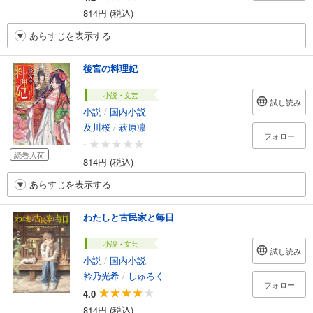
814円 (税込)
あらすじを表示する
後宮の料理妃
小説・文芸
試し読み
小説
/
国内小説
及川桜
/
萩原凛
フォロー
-
続巻入荷
814円 (税込)
あらすじを表示する
わたしと古民家と毎日
小説・文芸
試し読み
小説
/
国内小説
衿乃光希
/
しゅろく
フォロー
4.0
814円 (税込)