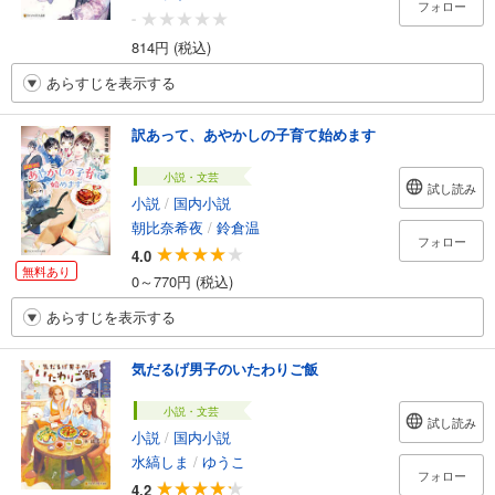
フォロー
-
814円 (税込)
あらすじを表示する
訳あって、あやかしの子育て始めます
小説・文芸
試し読み
小説
/
国内小説
朝比奈希夜
/
鈴倉温
フォロー
4.0
無料あり
0～770円 (税込)
あらすじを表示する
気だるげ男子のいたわりご飯
小説・文芸
試し読み
小説
/
国内小説
水縞しま
/
ゆうこ
フォロー
4.2