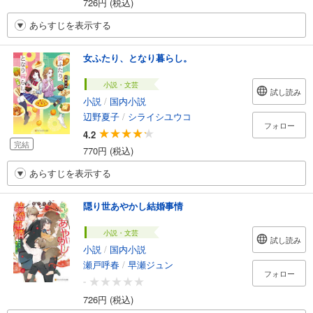
726円 (税込)
あらすじを表示する
女ふたり、となり暮らし。
小説・文芸
試し読み
小説
/
国内小説
辺野夏子
/
シライシユウコ
フォロー
4.2
完結
770円 (税込)
あらすじを表示する
隠り世あやかし結婚事情
小説・文芸
試し読み
小説
/
国内小説
瀬戸呼春
/
早瀬ジュン
フォロー
-
726円 (税込)