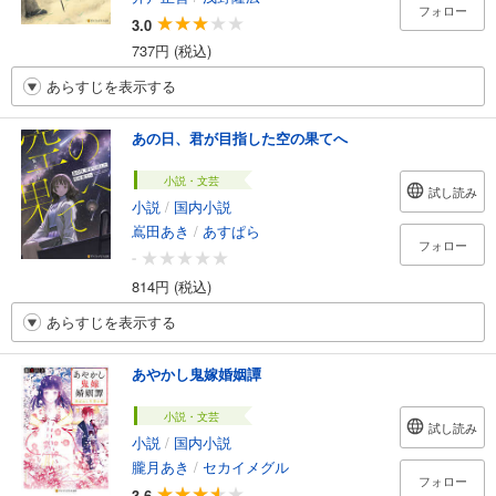
フォロー
3.0
737円 (税込)
あらすじを表示する
あの日、君が目指した空の果てへ
小説・文芸
試し読み
小説
/
国内小説
嶌田あき
/
あすぱら
フォロー
-
814円 (税込)
あらすじを表示する
あやかし鬼嫁婚姻譚
小説・文芸
試し読み
小説
/
国内小説
朧月あき
/
セカイメグル
フォロー
3.6