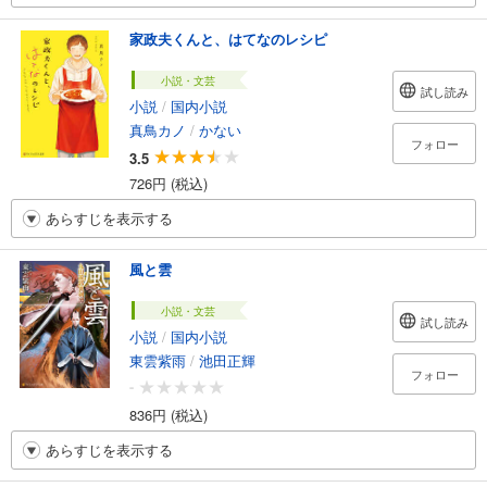
家政夫くんと、はてなのレシピ
小説・文芸
試し読み
小説
/
国内小説
真鳥カノ
/
かない
フォロー
3.5
726円 (税込)
あらすじを表示する
風と雲
小説・文芸
試し読み
小説
/
国内小説
東雲紫雨
/
池田正輝
フォロー
-
836円 (税込)
あらすじを表示する