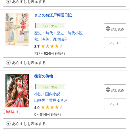
あらすじを表示する
きよのお江戸料理日記
小説・文芸
試し読み
歴史・時代
/
歴史・時代小説
秋川滝美
/
丹地陽子
フォロー
3.7
737～924円 (税込)
あらすじを表示する
後宮の偽物
小説・文芸
試し読み
小説
/
国内小説
山咲黒
/
雲屋ゆきお
フォロー
4.0
無料あり
0～814円 (税込)
あらすじを表示する