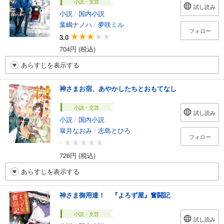
小説・文芸
試し読み
小説
/
国内小説
葉嶋ナノハ
/
夢咲ミル
フォロー
3.0
704円 (税込)
あらすじを表示する
神さまお宿、あやかしたちとおもてなし
小説・文芸
試し読み
小説
/
国内小説
皐月なおみ
/
志島とひろ
フォロー
-
726円 (税込)
あらすじを表示する
神さま御用達！ 『よろず屋』奮闘記
小説・文芸
試し読み