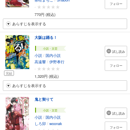
フォロー
-
770円 (税込)
あらすじを表示する
大阪は踊る！
小説・文芸
試し読み
小説
/
国内小説
高遠響
/
伊野孝行
フォロー
-
完結
1,320円 (税込)
あらすじを表示する
鬼と契りて
小説・文芸
試し読み
小説
/
国内小説
しろ卯
/
woonak
フォロー