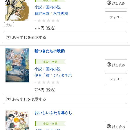
小説・文芸
試し読み
小説
/
国内小説
鵜狩三善
/
永井秀樹
フォロー
-
完結
737円 (税込)
あらすじを表示する
嘘つきたちの晩酌
小説・文芸
試し読み
小説
/
国内小説
伊月千種
/
ジワタネホ
フォロー
-
726円 (税込)
あらすじを表示する
おいしいふたり暮らし
小説・文芸
試し読み