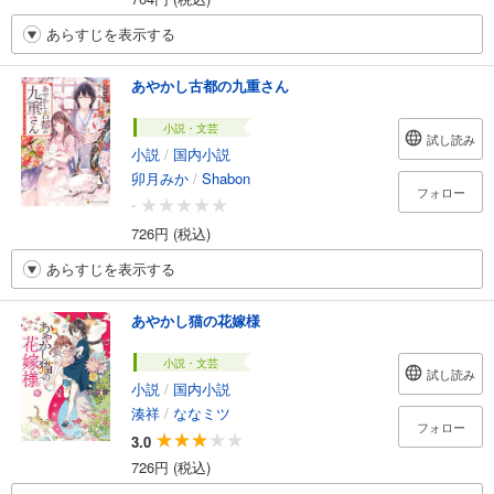
あらすじを表示する
あやかし古都の九重さん
小説・文芸
試し読み
小説
/
国内小説
卯月みか
/
Shabon
フォロー
-
726円 (税込)
あらすじを表示する
あやかし猫の花嫁様
小説・文芸
試し読み
小説
/
国内小説
湊祥
/
ななミツ
フォロー
3.0
726円 (税込)