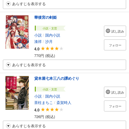
あらすじを表示する
華後宮の剣姫
小説・文芸
試し読み
小説
/
国内小説
湊祥
/
沙月
フォロー
4.0
770円 (税込)
あらすじを表示する
貸本屋七本三八の譚めぐり
小説・文芸
試し読み
小説
/
国内小説
茶柱まちこ
/
斎賀時人
フォロー
4.0
726円 (税込)
あらすじを表示する