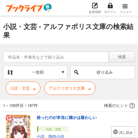
会員登録
ログイン
メニュー
小説・文芸 - アルファポリス文庫の検索結
果
検索
一致順
絞り込み
×
×
小説・文芸
アルファポリス文庫
1～100件目
/
187件
検索のヒント
拾ったのが本当に猫かは疑わしい
小説・文芸
試し読み
小説
/
国内小説