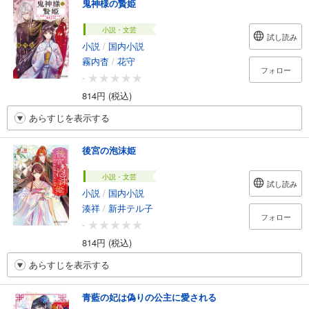
鬼神様の贄姫
小説・文芸
試し読み
小説
/
国内小説
霧内杳
/
花守
フォロー
-
814円 (税込)
あらすじを表示する
後宮の泡沫姫
小説・文芸
試し読み
小説
/
国内小説
湊祥
/
新井テル子
フォロー
-
814円 (税込)
あらすじを表示する
青藍の妃は偽りの公主に愛される