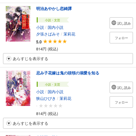
明治あやかし恋綺譚
小説・文芸
試し読み
小説
/
国内小説
夕張さばみそ
/
茉莉花
フォロー
5.0
814円 (税込)
あらすじを表示する
忌み子花嫁は鬼の頭領の溺愛を知る
小説・文芸
試し読み
小説
/
国内小説
狭山ひびき
/
茉莉花
フォロー
-
814円 (税込)
あらすじを表示する