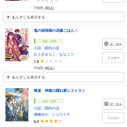
-
770円 (税込)
あらすじを表示する
鬼の頭領様の花嫁ごはん！
小説・文芸
試し読み
小説
/
国内小説
おうぎまちこ
/
ななミツ
フォロー
1.0
770円 (税込)
あらすじを表示する
尾道 神様の隠れ家レストラン
小説・文芸
試し読み
小説
/
国内小説
瀬橋ゆか
/
ショウイチ
フォロー
4.3