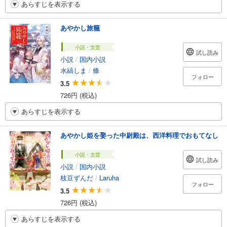
あらすじを表示する
あやかし旅籠
小説・文芸
試し読み
小説
/
国内小説
水縞しま
/
條
フォロー
3.5
726円 (税込)
あらすじを表示する
あやかし姫を娶った中尉殿は、西洋料理でおもてなし
小説・文芸
試し読み
小説
/
国内小説
枝豆ずんだ
/
Laruha
フォロー
3.5
726円 (税込)
あらすじを表示する