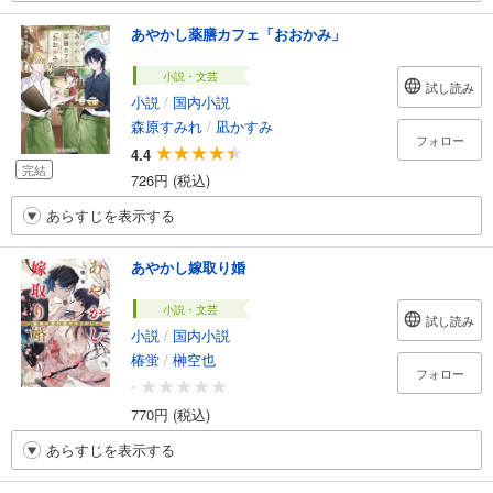
あやかし薬膳カフェ「おおかみ」
小説・文芸
試し読み
小説
/
国内小説
森原すみれ
/
凪かすみ
フォロー
4.4
完結
726円 (税込)
あらすじを表示する
あやかし嫁取り婚
小説・文芸
試し読み
小説
/
国内小説
椿蛍
/
榊空也
フォロー
-
770円 (税込)
あらすじを表示する