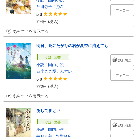
沖田弥子
/
乃希
フォロー
5.0
704円 (税込)
あらすじを表示する
明日、死にたがりの君が夏空に消えても
小説・文芸
試し読み
小説
/
国内小説
百度ここ愛
/
ふすい
フォロー
5.0
770円 (税込)
あらすじを表示する
あしでまとい
小説・文芸
試し読み
小説
/
国内小説
井戸正善
/
浅野隆広