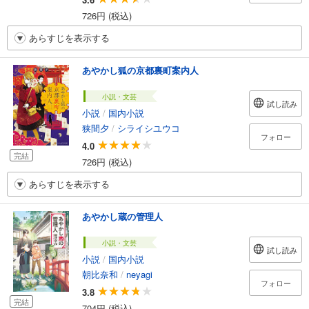
726円 (税込)
あらすじを表示する
あやかし狐の京都裏町案内人
小説・文芸
試し読み
小説
/
国内小説
狭間夕
/
シライシユウコ
フォロー
4.0
完結
726円 (税込)
あらすじを表示する
あやかし蔵の管理人
小説・文芸
試し読み
小説
/
国内小説
朝比奈和
/
neyagi
フォロー
3.8
完結
704円 (税込)