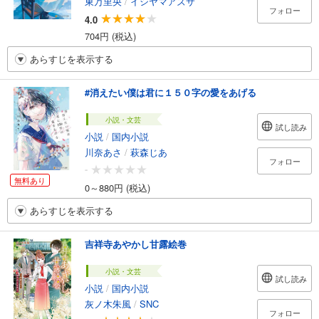
東万里央
/
イシヤマアズサ
フォロー
4.0
704円 (税込)
あらすじを表示する
#消えたい僕は君に１５０字の愛をあげる
小説・文芸
試し読み
小説
/
国内小説
川奈あさ
/
萩森じあ
フォロー
-
無料あり
0～880円 (税込)
あらすじを表示する
吉祥寺あやかし甘露絵巻
小説・文芸
試し読み
小説
/
国内小説
灰ノ木朱風
/
SNC
フォロー