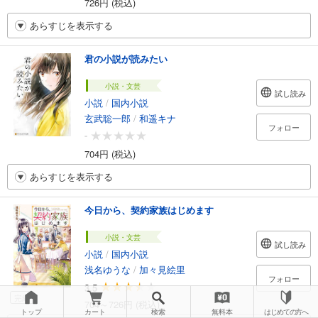
726円 (税込)
あらすじを表示する
君の小説が読みたい
小説・文芸
試し読み
小説
/
国内小説
玄武聡一郎
/
和遥キナ
フォロー
-
704円 (税込)
あらすじを表示する
今日から、契約家族はじめます
小説・文芸
試し読み
小説
/
国内小説
浅名ゆうな
/
加々見絵里
フォロー
3.5
完結
704～726円 (税込)
トップ
カート
検索
無料本
はじめての方へ