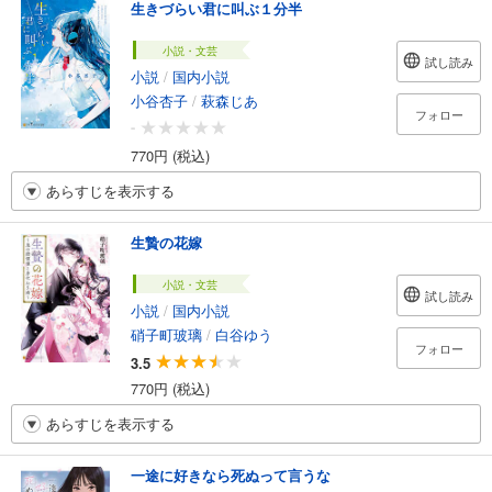
生きづらい君に叫ぶ１分半
小説・文芸
試し読み
小説
/
国内小説
小谷杏子
/
萩森じあ
フォロー
-
770円 (税込)
あらすじを表示する
生贄の花嫁
小説・文芸
試し読み
小説
/
国内小説
硝子町玻璃
/
白谷ゆう
フォロー
3.5
770円 (税込)
あらすじを表示する
一途に好きなら死ぬって言うな