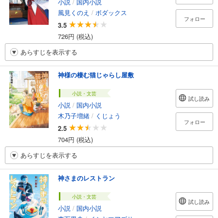
小説
/
国内小説
風見くのえ
/
ボダックス
フォロー
3.5
726円 (税込)
あらすじを表示する
神様の棲む猫じゃらし屋敷
小説・文芸
試し読み
小説
/
国内小説
木乃子増緒
/
くじょう
フォロー
2.5
704円 (税込)
あらすじを表示する
神さまのレストラン
小説・文芸
試し読み
小説
/
国内小説