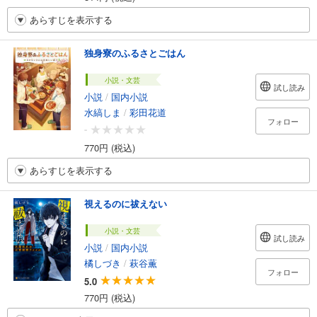
あらすじを表示する
独身寮のふるさとごはん
小説・文芸
試し読み
小説
/
国内小説
水縞しま
/
彩田花道
フォロー
-
770円 (税込)
あらすじを表示する
視えるのに祓えない
小説・文芸
試し読み
小説
/
国内小説
橘しづき
/
萩谷薫
フォロー
5.0
770円 (税込)