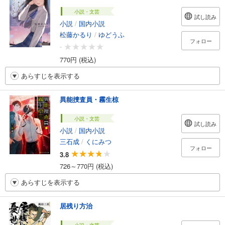
小説・文芸
試し読み
小説
/
国内小説
松藤かるり
/
ゆどうふ
フォロー
-
770円 (税込)
あらすじを表示する
異能捜査員・霧生椋
小説・文芸
試し読み
小説
/
国内小説
三石成
/
くにみつ
フォロー
3.8
726～770円 (税込)
あらすじを表示する
居残り方治