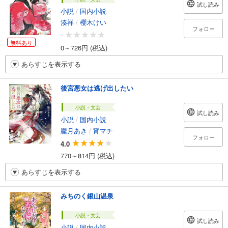
試し読み
小説
/
国内小説
湊祥
/
櫻木けい
フォロー
-
無料あり
0～726円 (税込)
あらすじを表示する
後宮悪女は逃げ出したい
小説・文芸
試し読み
小説
/
国内小説
朧月あき
/
宵マチ
フォロー
4.0
770～814円 (税込)
あらすじを表示する
みちのく銀山温泉
小説・文芸
試し読み
小説
/
国内小説