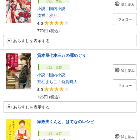
小説・文芸
試し読み
小説
/
国内小説
湊祥
/
沙月
フォロー
4.0
770円 (税込)
あらすじを表示する
貸本屋七本三八の譚めぐり
小説・文芸
試し読み
小説
/
国内小説
茶柱まちこ
/
斎賀時人
フォロー
4.0
726円 (税込)
あらすじを表示する
家政夫くんと、はてなのレシピ
小説・文芸
試し読み