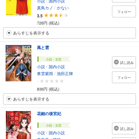
小説
/
国内小説
真鳥カノ
/
かない
フォロー
3.5
726円 (税込)
あらすじを表示する
風と雲
小説・文芸
試し読み
小説
/
国内小説
東雲紫雨
/
池田正輝
フォロー
-
836円 (税込)
あらすじを表示する
花鈿の後宮妃
小説・文芸
試し読み
小説
/
国内小説