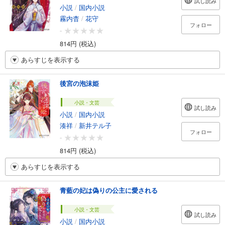
試し読み
小説
/
国内小説
霧内杳
/
花守
フォロー
-
814円 (税込)
あらすじを表示する
後宮の泡沫姫
小説・文芸
試し読み
小説
/
国内小説
湊祥
/
新井テル子
フォロー
-
814円 (税込)
あらすじを表示する
青藍の妃は偽りの公主に愛される
小説・文芸
試し読み
小説
/
国内小説