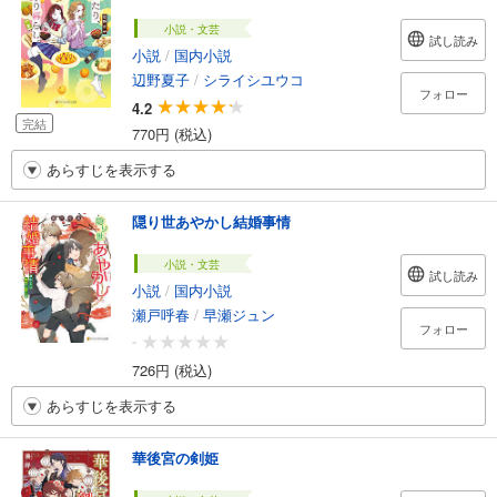
小説・文芸
試し読み
小説
/
国内小説
辺野夏子
/
シライシユウコ
フォロー
4.2
完結
770円 (税込)
あらすじを表示する
隠り世あやかし結婚事情
小説・文芸
試し読み
小説
/
国内小説
瀬戸呼春
/
早瀬ジュン
フォロー
-
726円 (税込)
あらすじを表示する
華後宮の剣姫