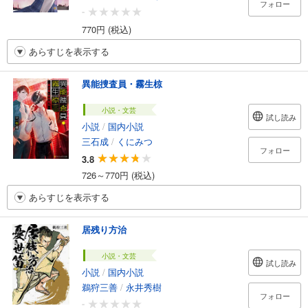
フォロー
-
770円 (税込)
あらすじを表示する
異能捜査員・霧生椋
小説・文芸
試し読み
小説
/
国内小説
三石成
/
くにみつ
フォロー
3.8
726～770円 (税込)
あらすじを表示する
居残り方治
小説・文芸
試し読み
小説
/
国内小説
鵜狩三善
/
永井秀樹
フォロー
-