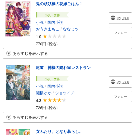
鬼の頭領様の花嫁ごはん！
小説・文芸
試し読み
小説
/
国内小説
おうぎまちこ
/
ななミツ
フォロー
1.0
770円 (税込)
あらすじを表示する
尾道 神様の隠れ家レストラン
小説・文芸
試し読み
小説
/
国内小説
瀬橋ゆか
/
ショウイチ
フォロー
4.3
726円 (税込)
あらすじを表示する
女ふたり、となり暮らし。