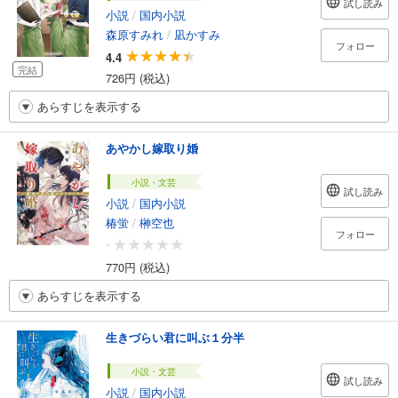
試し読み
小説
/
国内小説
森原すみれ
/
凪かすみ
フォロー
4.4
完結
726円 (税込)
あらすじを表示する
あやかし嫁取り婚
小説・文芸
試し読み
小説
/
国内小説
椿蛍
/
榊空也
フォロー
-
770円 (税込)
あらすじを表示する
生きづらい君に叫ぶ１分半
小説・文芸
試し読み
小説
/
国内小説