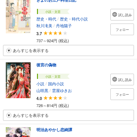
小説・文芸
試し読み
歴史・時代
/
歴史・時代小説
秋川滝美
/
丹地陽子
フォロー
3.7
737～924円 (税込)
あらすじを表示する
後宮の偽物
小説・文芸
試し読み
小説
/
国内小説
山咲黒
/
雲屋ゆきお
フォロー
4.0
726～814円 (税込)
あらすじを表示する
明治あやかし恋綺譚