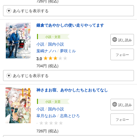
726円 (税込)
あらすじを表示する
鎌倉であやかしの使い走りやってます
小説・文芸
試し読み
小説
/
国内小説
葉嶋ナノハ
/
夢咲ミル
フォロー
3.0
704円 (税込)
あらすじを表示する
神さまお宿、あやかしたちとおもてなし
小説・文芸
試し読み
小説
/
国内小説
皐月なおみ
/
志島とひろ
フォロー
-
726円 (税込)