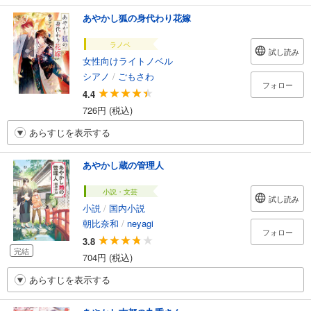
あやかし狐の身代わり花嫁
ラノベ
試し読み
女性向けライトノベル
シアノ
/
ごもさわ
フォロー
4.4
726円 (税込)
あらすじを表示する
あやかし蔵の管理人
小説・文芸
試し読み
小説
/
国内小説
朝比奈和
/
neyagi
フォロー
3.8
完結
704円 (税込)
あらすじを表示する