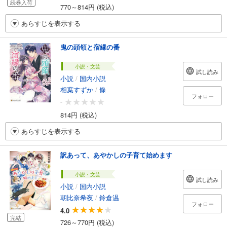
続巻入荷
770～814円 (税込)
あらすじを表示する
鬼の頭領と宿縁の番
小説・文芸
試し読み
小説
/
国内小説
相葉すずか
/
條
フォロー
-
814円 (税込)
あらすじを表示する
訳あって、あやかしの子育て始めます
小説・文芸
試し読み
小説
/
国内小説
朝比奈希夜
/
鈴倉温
フォロー
4.0
完結
726～770円 (税込)