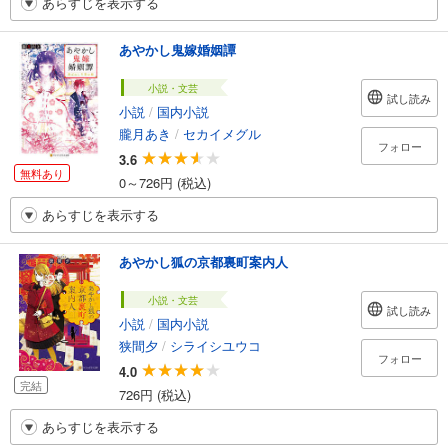
あらすじを表示する
あやかし鬼嫁婚姻譚
小説・文芸
試し読み
小説
/
国内小説
朧月あき
/
セカイメグル
フォロー
3.6
無料あり
0～726円 (税込)
あらすじを表示する
あやかし狐の京都裏町案内人
小説・文芸
試し読み
小説
/
国内小説
狭間夕
/
シライシユウコ
フォロー
4.0
完結
726円 (税込)
あらすじを表示する