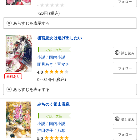
フォロー
-
726円 (税込)
あらすじを表示する
後宮悪女は逃げ出したい
小説・文芸
試し読み
小説
/
国内小説
朧月あき
/
宵マチ
フォロー
4.0
無料あり
0～814円 (税込)
あらすじを表示する
みちのく銀山温泉
小説・文芸
試し読み
小説
/
国内小説
沖田弥子
/
乃希
フォロー
5.0