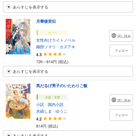
あらすじを表示する
月華後宮伝
ラノベ
試し読み
女性向けライトノベル
織部ソマリ
/
カズアキ
フォロー
4.3
726～814円 (税込)
あらすじを表示する
気だるげ男子のいたわりご飯
小説・文芸
試し読み
小説
/
国内小説
水縞しま
/
ゆうこ
フォロー
4.2
814円 (税込)
あらすじを表示する