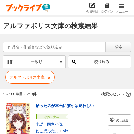
会員登録
ログイン
メニュー
アルファポリス文庫の検索結果
検索
一致順
絞り込み
×
アルファポリス文庫
1～100件目
/
210件
検索のヒント
拾ったのが本当に猫かは疑わしい
小説・文芸
試し読み
小説
/
国内小説
ねこ沢ふたよ
/
Meij