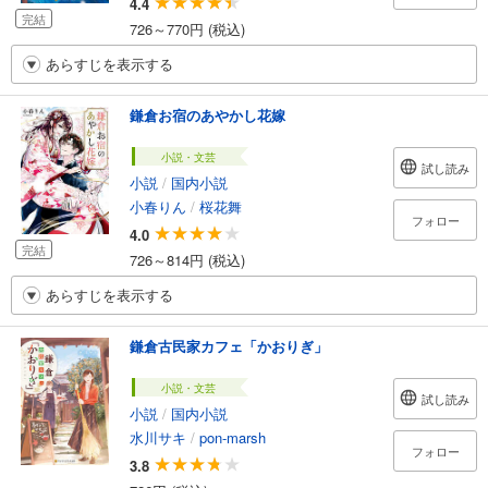
4.4
完結
726～770円 (税込)
あらすじを表示する
鎌倉お宿のあやかし花嫁
小説・文芸
試し読み
小説
/
国内小説
小春りん
/
桜花舞
フォロー
4.0
完結
726～814円 (税込)
あらすじを表示する
鎌倉古民家カフェ「かおりぎ」
小説・文芸
試し読み
小説
/
国内小説
水川サキ
/
pon-marsh
フォロー
3.8