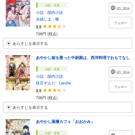
小説・文芸
試し読み
小説
/
国内小説
水縞しま
/
條
フォロー
3.5
726円 (税込)
あらすじを表示する
あやかし姫を娶った中尉殿は、西洋料理でおもてなし
小説・文芸
試し読み
小説
/
国内小説
枝豆ずんだ
/
Laruha
フォロー
3.5
726円 (税込)
あらすじを表示する
あやかし薬膳カフェ「おおかみ」
小説・文芸