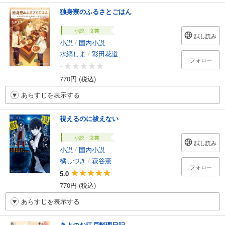
独身寮のふるさとごはん
小説・文芸
試し読み
小説
/
国内小説
水縞しま
/
彩田花道
フォロー
-
770円 (税込)
あらすじを表示する
視えるのに祓えない
小説・文芸
試し読み
小説
/
国内小説
橘しづき
/
萩谷薫
フォロー
5.0
770円 (税込)
あらすじを表示する
きよのお江戸料理日記