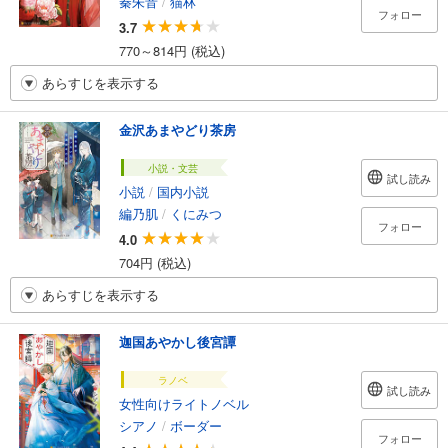
秦朱音
/
猫林
フォロー
3.7
770～814円 (税込)
あらすじを表示する
金沢あまやどり茶房
小説・文芸
試し読み
小説
/
国内小説
編乃肌
/
くにみつ
フォロー
4.0
704円 (税込)
あらすじを表示する
迦国あやかし後宮譚
ラノベ
試し読み
女性向けライトノベル
シアノ
/
ボーダー
フォロー