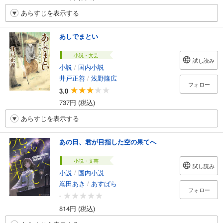
あらすじを表示する
あしでまとい
小説・文芸
試し読み
小説
/
国内小説
井戸正善
/
浅野隆広
フォロー
3.0
737円 (税込)
あらすじを表示する
あの日、君が目指した空の果てへ
小説・文芸
試し読み
小説
/
国内小説
嶌田あき
/
あすぱら
フォロー
-
814円 (税込)