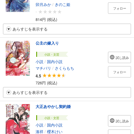
卯月みか
/
きのこ姫
フォロー
-
814円 (税込)
あらすじを表示する
公主の嫁入り
小説・文芸
試し読み
小説
/
国内小説
マチバリ
/
さくらもち
フォロー
4.5
726円 (税込)
あらすじを表示する
大正あやかし契約婚
小説・文芸
試し読み
小説
/
国内小説
湊祥
/
櫻木けい