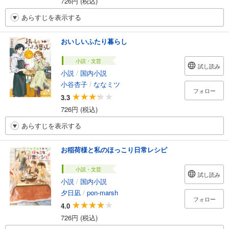
726円 (税込)
あらすじを表示する
おいしいふたり暮らし
小説・文芸
試し読み
小説
/
国内小説
小谷杏子
/
ななミツ
フォロー
3.3
726円 (税込)
あらすじを表示する
お稲荷様と私のほっこり日常レシピ
小説・文芸
試し読み
小説
/
国内小説
夕日凪
/
pon-marsh
フォロー
4.0
726円 (税込)