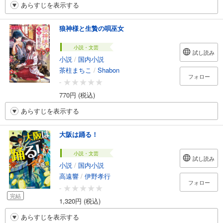
あらすじを表示する
狼神様と生贄の唄巫女
小説・文芸
試し読み
小説
/
国内小説
茶柱まちこ
/
Shabon
フォロー
-
770円 (税込)
あらすじを表示する
大阪は踊る！
小説・文芸
試し読み
小説
/
国内小説
高遠響
/
伊野孝行
フォロー
-
完結
1,320円 (税込)
あらすじを表示する