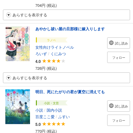
704円 (税込)
あらすじを表示する
あやかし祓い屋の旦那様に嫁入りします
ラノベ
試し読み
女性向けライトノベル
ろいず
/
くにみつ
フォロー
4.0
726円 (税込)
あらすじを表示する
明日、死にたがりの君が夏空に消えても
小説・文芸
試し読み
小説
/
国内小説
百度ここ愛
/
ふすい
フォロー
5.0
770円 (税込)