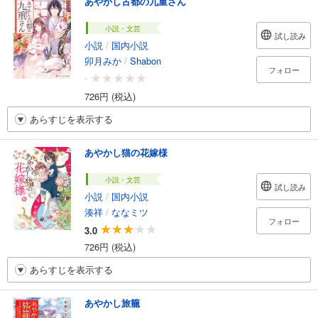
あやかし古都の九重さん
小説・文芸
試し読み
小説
/
国内小説
卯月みか
/
Shabon
フォロー
-
726円 (税込)
あらすじを表示する
あやかし猫の花嫁様
小説・文芸
試し読み
小説
/
国内小説
湊祥
/
ななミツ
フォロー
3.0
726円 (税込)
あらすじを表示する
あやかし旅籠