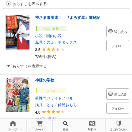
あらすじを表示する
神さま御用達！ 『よろず屋』奮闘記
小説・文芸
試し読み
小説
/
国内小説
風見くのえ
/
ボダックス
フォロー
3.5
726円 (税込)
あらすじを表示する
神様の学校
ラノベ
試し読み
男性向けライトノベル
浅井ことは
/
伏見おもち
フォロー
4.0
704円 (税込)
あらすじを表示する
トップ
カート
検索
無料本
はじめての方へ