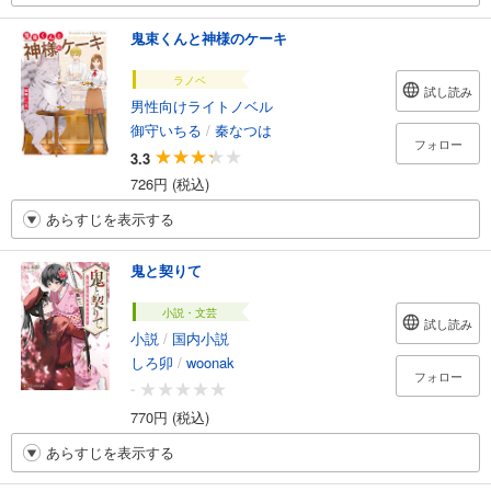
鬼束くんと神様のケーキ
ラノベ
試し読み
男性向けライトノベル
御守いちる
/
秦なつは
フォロー
3.3
726円 (税込)
あらすじを表示する
鬼と契りて
小説・文芸
試し読み
小説
/
国内小説
しろ卯
/
woonak
フォロー
-
770円 (税込)
あらすじを表示する