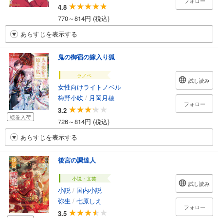
フォロー
4.8
770～814円 (税込)
あらすじを表示する
鬼の御宿の嫁入り狐
ラノベ
試し読み
女性向けライトノベル
梅野小吹
/
月岡月穂
フォロー
3.2
続巻入荷
726～814円 (税込)
あらすじを表示する
後宮の調達人
小説・文芸
試し読み
小説
/
国内小説
弥生
/
七原しえ
フォロー
3.5