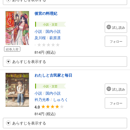
後宮の料理妃
小説・文芸
試し読み
小説
/
国内小説
及川桜
/
萩原凛
フォロー
-
続巻入荷
814円 (税込)
あらすじを表示する
わたしと古民家と毎日
小説・文芸
試し読み
小説
/
国内小説
衿乃光希
/
しゅろく
フォロー
4.0
814円 (税込)
あらすじを表示する