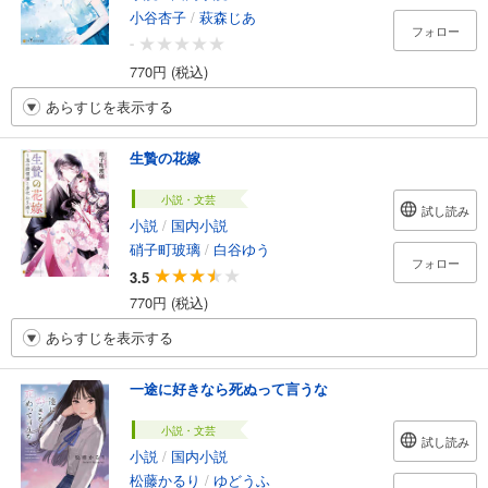
小谷杏子
/
萩森じあ
フォロー
-
770円 (税込)
あらすじを表示する
生贄の花嫁
小説・文芸
試し読み
小説
/
国内小説
硝子町玻璃
/
白谷ゆう
フォロー
3.5
770円 (税込)
あらすじを表示する
一途に好きなら死ぬって言うな
小説・文芸
試し読み
小説
/
国内小説
松藤かるり
/
ゆどうふ