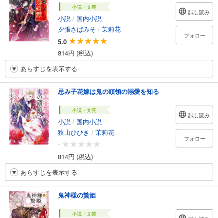
小説・文芸
試し読み
小説
/
国内小説
夕張さばみそ
/
茉莉花
フォロー
5.0
814円 (税込)
あらすじを表示する
忌み子花嫁は鬼の頭領の溺愛を知る
小説・文芸
試し読み
小説
/
国内小説
狭山ひびき
/
茉莉花
フォロー
-
814円 (税込)
あらすじを表示する
鬼神様の贄姫
小説・文芸