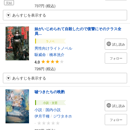
完結
737円 (税込)
あらすじを表示する
妹がいじめられて自殺したので復讐にそのクラス全
員...
ラノベ
試し読み
男性向けライトノベル
駆威命
/
橋本洸介
フォロー
4.0
726円 (税込)
あらすじを表示する
嘘つきたちの晩酌
小説・文芸
試し読み
小説
/
国内小説
伊月千種
/
ジワタネホ
フォロー
-