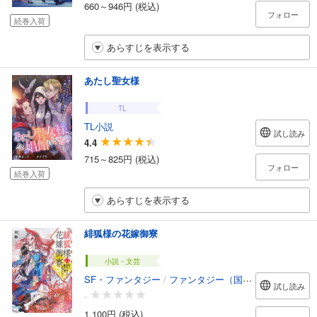
660～946円 (税込)
フォロー
続巻入荷
あらすじを表示する
あたし聖女様
TL
TL小説
試し読み
4.4
715～825円 (税込)
フォロー
続巻入荷
あらすじを表示する
緋狐様の花嫁御寮
小説・文芸
SF・ファンタジー
/
ファンタジー（国内）
試し読み
-
1,100円 (税込)