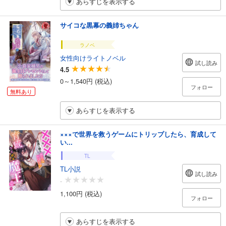
あらすじを表示する
サイコな黒幕の義姉ちゃん
ラノベ
女性向けライトノベル
試し読み
4.5
0～1,540円 (税込)
フォロー
無料あり
あらすじを表示する
×××で世界を救うゲームにトリップしたら、育成して
い...
TL
TL小説
試し読み
-
1,100円 (税込)
フォロー
あらすじを表示する