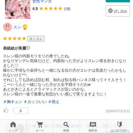
女性マンガ
4.9
(18)
試し読み
スン
購入済み
表紙絵が美麗♡
スレン様の内面モリモリの巻でしたね。
かなりヤンデレ気味だけど、内面知った方がよりスレン様を好きになり
ました♡
確かに手頃な小金持ちと一緒になる位の方がエレナは気楽だったかもし
れないけど^^;
それにしても読めば読む程、知れば知る程ハンネス様ってイイ人そう！
こーいう人と一緒になった方が人生平穏そうだわw
あとがきによるとクライマックスが近いのかな。
スレン様の一途で激重な初恋がいい感じで実りますように！
＃胸キュン
＃カッコいい
＃萌え
0
2026年07月31日
推し（嘘）の筆頭魔術師様が「俺たち、両思いだったんだね」と溺愛してくるんですが！？3
トップ
カート
検索
無料本
はじめての方へ