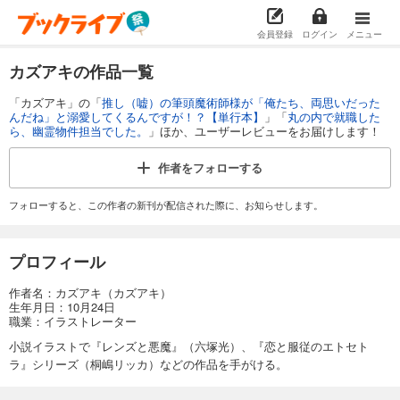
会員登録
ログイン
メニュー
カズアキの作品一覧
「カズアキ」の「
推し（嘘）の筆頭魔術師様が「俺たち、両思いだった
んだね」と溺愛してくるんですが！？【単行本】
」「
丸の内で就職した
ら、幽霊物件担当でした。
」ほか、ユーザーレビューをお届けします！
作者を
フォローする
フォローすると、この作者の新刊が配信された際に、お知らせします。
プロフィール
作者名：カズアキ（カズアキ）
生年月日：10月24日
職業：イラストレーター
小説イラストで『レンズと悪魔』（六塚光）、『恋と服従のエトセト
ラ』シリーズ（桐嶋リッカ）などの作品を手がける。