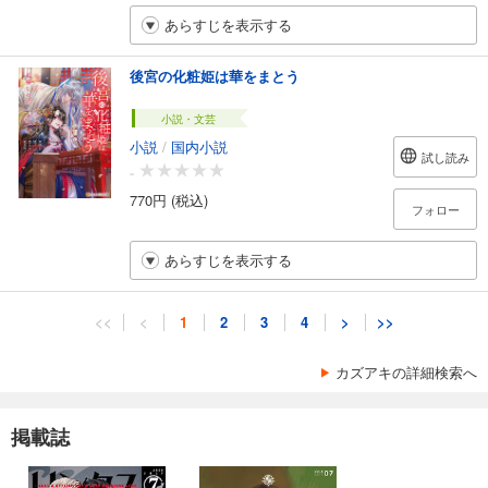
あらすじを表示する
後宮の化粧姫は華をまとう
小説・文芸
小説
/
国内小説
試し読み
-
770円 (税込)
フォロー
あらすじを表示する
<<
<
1
2
3
4
>
>>
カズアキの詳細検索へ
掲載誌