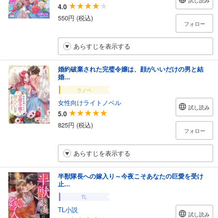
4.0
550円 (税込)
フォロー
あらすじを表示する
婚約破棄された完璧令嬢は、顔がいいだけの男と結
婚...
ラノベ
女性向けライトノベル
試し読み
5.0
825円 (税込)
フォロー
あらすじを表示する
半獣隊長への嫁入り～今夜こそあなたの巨愛を受け
止...
TL
TL小説
試し読み