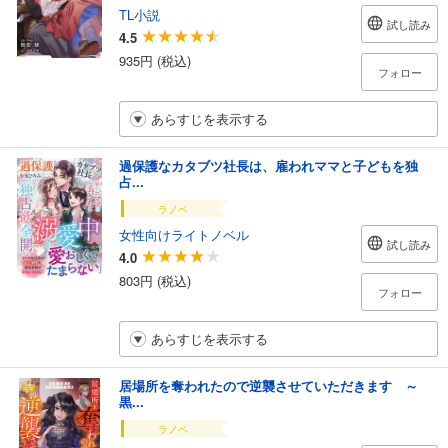
TL小説
試し読み
4.5
935円 (税込)
フォロー
あらすじを表示する
過保護なカタブツ社長は、雇われママと子どもを独
占...
ラノベ
女性向けライトノベル
試し読み
4.0
803円 (税込)
フォロー
あらすじを表示する
居場所を奪われたので逆襲させていただきます ～
黒...
ラノベ