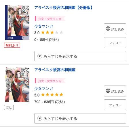
アラベスク後宮の和国姫【分冊版】
少女・女性マンガ
少女マンガ
試し読み
3.0
0～88円 (税込)
フォロー
無料あり
あらすじを表示する
アラベスク後宮の和国姫
少女・女性マンガ
少女マンガ
試し読み
5.0
792～836円 (税込)
フォロー
完結
あらすじを表示する