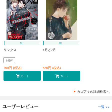
BL
BL
リンクス
1月と7月
NEW
799
円 (税込)
550
円 (税込)
カート
カート
カズアキの詳細検索へ
ユーザーレビュー
一覧
>>