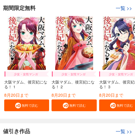
期間限定無料
一覧
>>
少女・女性マンガ
少女・女性マンガ
少女・女性マンガ
大阪マダム、後宮妃にな
大阪マダム、後宮妃にな
大阪マダム、後宮妃
る！ 1
る！ 2
る！ 3
8月20日まで
8月20日まで
8月20日まで
無料で読む
無料で読む
無料で読む
値引き作品
一覧
>>