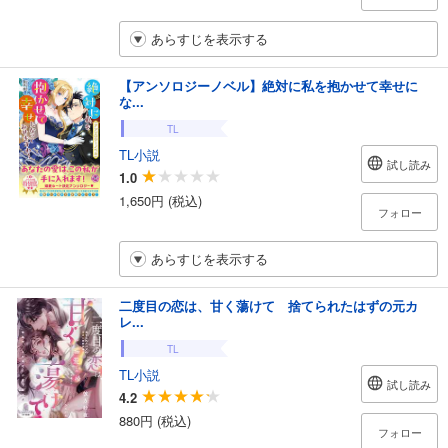
あらすじを表示する
【アンソロジーノベル】絶対に私を抱かせて幸せに
な...
TL
TL小説
試し読み
1.0
1,650円 (税込)
フォロー
あらすじを表示する
二度目の恋は、甘く蕩けて 捨てられたはずの元カ
レ...
TL
TL小説
試し読み
4.2
880円 (税込)
フォロー