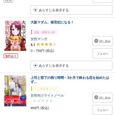
NEW
あらすじを表示する
大阪マダム、後宮妃になる！
少女・女性マンガ
女性マンガ
試し読み
4.1
0～759円 (税込)
フォロー
無料あり
あらすじを表示する
上司と部下の残り時間－3か月で終わる恋を始めたは
ず...
ラノベ
女性向けライトノベル
試し読み
-
869円 (税込)
フォロー