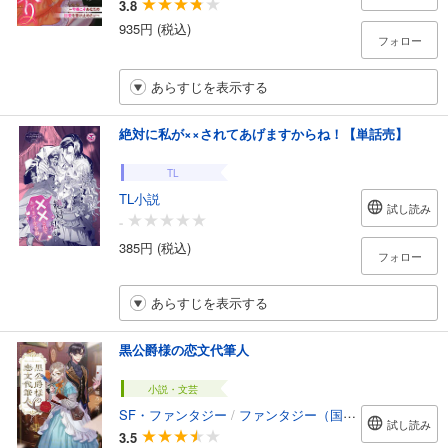
3.8
935円 (税込)
フォロー
あらすじを表示する
絶対に私が××されてあげますからね！【単話売】
TL
TL小説
試し読み
-
385円 (税込)
フォロー
あらすじを表示する
黒公爵様の恋文代筆人
小説・文芸
SF・ファンタジー
/
ファンタジー（国内）
試し読み
3.5