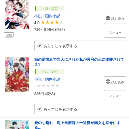
小説・文芸
小説
/
国内小説
試し読み
4.0
726～814円 (税込)
フォロー
完結
あらすじを表示する
姉の逆恨みで罪人にされた私が冥府の王に溺愛されて
ます
小説・文芸
小説
/
国内小説
試し読み
-
836円 (税込)
フォロー
あらすじを表示する
愛のち晴れ 海上自衛官の一途愛が雨女を幸せにす
る...