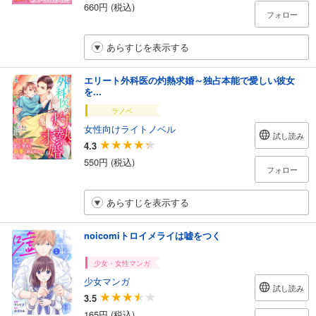
660円 (税込)
フォロー
あらすじを表示する
エリート外科医の灼熱求婚～独占本能で愛しい彼女
を...
ラノベ
女性向けライトノベル
試し読み
4.3
550円 (税込)
フォロー
あらすじを表示する
noicomiトロイメライは嘘をつく
少女・女性マンガ
少女マンガ
試し読み
3.5
165円 (税込)