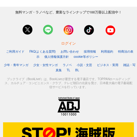
無料マンガ・ラノベなど、豊富なラインナップで188万冊以上配信中！
ログイン
ご利用ガイド
FAQ(よくある質問)
お問い合わせ
採用情報
利用規約
特商法の表
示
個人情報保護方針
cookie等ポリシー
少年・青年マンガ
少女・女性マンガ
ラノベ
小説・文芸
ビジネス・実用
雑誌・写
真集
TL
BL
ブックライブ（BookLive!）は、BookLiveが運営する電子書店です。TOPPANホールディング
ス、カルチュア・コンビニエンス・クラブ、テレビ朝日の出資を受け、日本最大級の電子書籍配
信サービスを行っています。