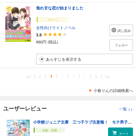
焦れ甘な恋が始まりました
ラノベ
女性向けライトノベル
試し読み
3.8
660円 (税込)
フォロー
あらすじを表示する
<<
<
1
・
・
・
>
>>
小春りんの詳細検索へ
ユーザーレビュー
一覧
>>
小学館ジュニア文庫 三つ子ラブ注意報！ モテ男子の目黒くんたちの甘すぎる溺愛バトル！？
小説・文芸
カート