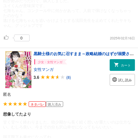
絵が好みだったので、購入しました。
ユイくんが意味深です。
七海ちゃん、コンクール中に何かがあって、人前で弾けなくなっちゃっ
たのかな？
逃げる七海ちゃんを追いかけようとする浅田先生を止めてくれたサキち
ゃん、グッジョブです
0
2025年02月16日
黒騎士様のお気に召すまま～政略結婚のはずが溺愛されています～3巻
少女・女性マンガ
カート
女性マンガ
3.6
(8)
試し読み
匿名
ネタバレ
購入済み
想像してたより
甘く甘〜く終わりました。幼少期から長く続く想いが重たいのは仕方な
い。むしろ良い。今までの分も沢山幸せになってもらいたい。
国王陛下も幸せになってね。