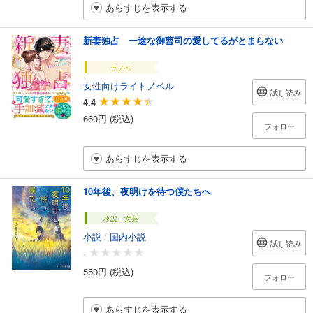
あらすじを表示する
新妻独占 一途な御曹司の愛してるがとまらない
ラノベ
女性向けライトノベル
試し読み
4.4
660円 (税込)
フォロー
あらすじを表示する
10年後、夜明けを待つ僕たちへ
小説・文芸
小説
/
国内小説
試し読み
-
550円 (税込)
フォロー
あらすじを表示する