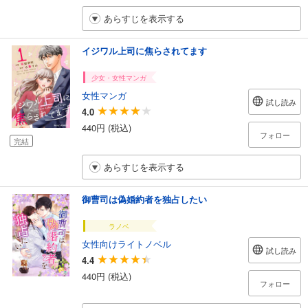
あらすじを表示する
イジワル上司に焦らされてます
少女・女性マンガ
女性マンガ
試し読み
4.0
440円 (税込)
フォロー
完結
あらすじを表示する
御曹司は偽婚約者を独占したい
ラノベ
女性向けライトノベル
試し読み
4.4
440円 (税込)
フォロー