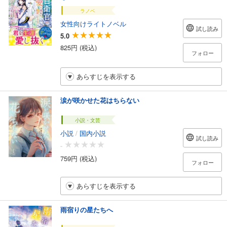
ラノベ
女性向けライトノベル
試し読み
5.0
825円 (税込)
フォロー
あらすじを表示する
涙が咲かせた花はちらない
小説・文芸
小説
/
国内小説
試し読み
-
759円 (税込)
フォロー
あらすじを表示する
雨宿りの星たちへ