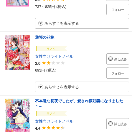
737～825円 (税込)
フォロー
あらすじを表示する
遊郭の花嫁
ラノベ
女性向けライトノベル
試し読み
2.0
693円 (税込)
フォロー
あらすじを表示する
不本意な初夜でしたが、愛され懐妊妻になりました
～...
ラノベ
女性向けライトノベル
試し読み
4.4