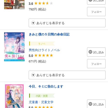
試し読み
3.6
792円 (税込)
フォロー
あらすじを表示する
きみと僕の５日間の余命日記
ラノベ
男性向けライトノベル
試し読み
5.0
671円 (税込)
フォロー
あらすじを表示する
今日、キミに告白します
小説・文芸
児童書
/
児童文学
試し読み
5.0