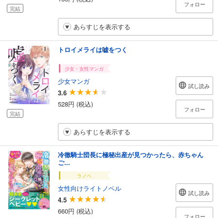
フォロー
完結
あらすじを表示する
トロイメライは嘘をつく
少女・女性マンガ
少女マンガ
試し読み
3.6
528円 (税込)
フォロー
完結
あらすじを表示する
冷徹騎士団長に極秘出産が見つかったら、赤ちゃん
ご...
ラノベ
女性向けライトノベル
試し読み
4.5
660円 (税込)
フォロー