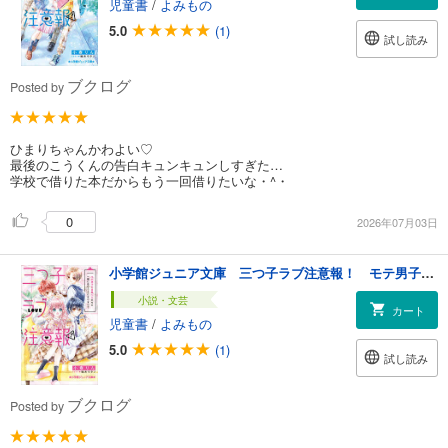
児童書
/
よみもの
5.0
(1)
試し読み
ブクログ
Posted by
ひまりちゃんかわよい♡
最後のこうくんの告白キュンキュンしすぎた…
学校で借りた本だからもう一回借りたいな・^・
0
2026年07月03日
小学館ジュニア文庫 三つ子ラブ注意報！ モテ男子の目黒くんたちと一緒に住むことになりまして
小説・文芸
カート
児童書
/
よみもの
5.0
(1)
試し読み
ブクログ
Posted by