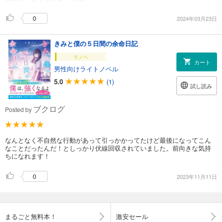
0
2024年03月23日
きみと僕の５日間の余命日記
ラノベ
カート
男性向けライトノベル
5.0
(1)
試し読み
ブクログ
Posted by
なんとなく不自然な行動があって引っかかってたけど最後になってこん
なことだったんだ！としっかり伏線回収されていました。前向きな気持
ちになれます！
0
2023年11月11日
まるごと無料本！
激安セール