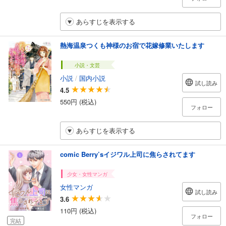
あらすじを表示する
熱海温泉つくも神様のお宿で花嫁修業いたします
小説・文芸
小説
/
国内小説
試し読み
4.5
550円 (税込)
フォロー
あらすじを表示する
comic Berry’sイジワル上司に焦らされてます
少女・女性マンガ
女性マンガ
試し読み
3.6
110円 (税込)
フォロー
完結