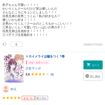
莉子ちゃん可愛い！！！！
かいりくんクールだけど実は優しいんだ
そんなところにキュンとしました！！！
目黒兄弟の長男こうくん！私の好きな人♡
優しいから好き！！！！
次男かいりくん！クールのところもかっこいい！！
三男るいくん！可愛いでいっぱいの男の子！！
目黒兄弟は全員好き！！！！！
三つ子ラブ注意報好き！！！！！
0
2026年07月02日
トロイメライは嘘をつく 1巻
少女・女性マンガ
カート
少女マンガ
3.6
(5)
試し読み
めえ
ネタバレ
購入済み