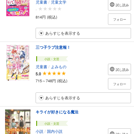
児童書
/
児童文学
試し読み
-
814円 (税込)
フォロー
あらすじを表示する
三つ子ラブ注意報！
小説・文芸
児童書
/
よみもの
試し読み
5.0
715～748円 (税込)
フォロー
あらすじを表示する
キライが好きになる魔法
小説・文芸
小説
/
国内小説