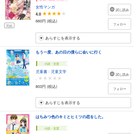
女性マンガ
試し読み
4.0
660円 (税込)
フォロー
完結
あらすじを表示する
もう一度、あの日の僕らに会いに行く
小説・文芸
児童書
/
児童文学
試し読み
-
803円 (税込)
フォロー
あらすじを表示する
はちみつ色のキミとヒミツの恋をした。
小説・文芸