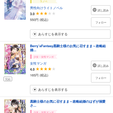
ラノベ
男性向けライトノベル
試し読み
3.0
550円 (税込)
フォロー
あらすじを表示する
Berry’sFantasy黒騎士様のお気に召すまま～政略結
婚...
少女・女性マンガ
女性マンガ
試し読み
4.0
165円 (税込)
フォロー
完結
あらすじを表示する
黒騎士様のお気に召すまま～政略結婚のはずが溺愛
さ...
少女・女性マンガ