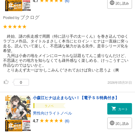
4.7
(6)
試し読み
ブクログ
Posted by
終始、謎の疾走感で周囲（特に語り手の太一くん）を巻き込んでゆく
ラブコメ作品。タイトルまさしく本当にヒロイン・ヒナは一直線に突っ
走る。読んでいて楽しく、不思議な魅力がある良作。是非シリーズ化を
希望。
九州は小倉の地をメインにローカルな話題もてんこ盛りなんだけど、
不思議とその地方を知らなくても疎外感なく楽しめる、けっこうすごい
作品なのではないかと。
とりあえず太一は“かしこみんぐ”されておけば良いと思うよ（爽
0
2026年05月31日
小森江ヒナは止まらない！【電子ＳＳ特典付き】
ラノベ
カート
男性向けライトノベル
4.7
(6)
試し読み