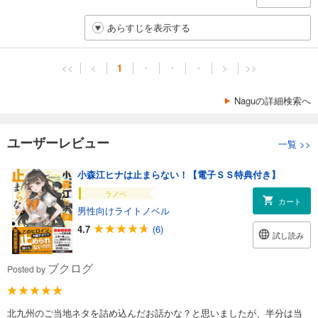
あらすじを表示する
<<
<
1
・
・
・
>
>>
Naguの詳細検索へ
ユーザーレビュー
一覧
>>
小森江ヒナは止まらない！【電子ＳＳ特典付き】
ラノベ
カート
男性向けライトノベル
4.7
(6)
試し読み
ブクログ
Posted by
北九州のご当地ネタを詰め込んだお話かな？と思いましたが、半分は当