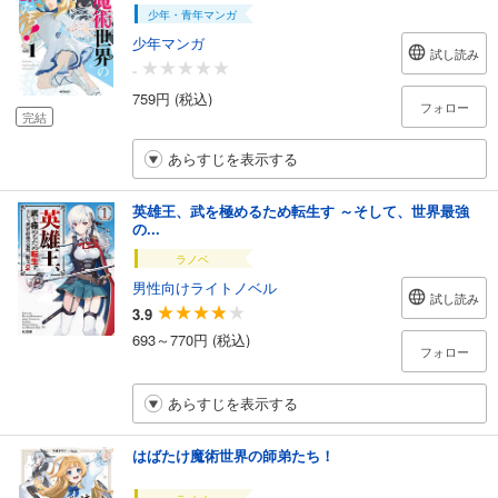
少年・青年マンガ
少年マンガ
試し読み
-
759円 (税込)
フォロー
完結
あらすじを表示する
英雄王、武を極めるため転生す ～そして、世界最強
の...
ラノベ
男性向けライトノベル
試し読み
3.9
693～770円 (税込)
フォロー
あらすじを表示する
はばたけ魔術世界の師弟たち！