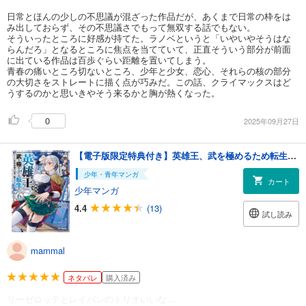
日常とほんの少しの不思議が混ざった作品だが、あくまで日常の枠をは
み出しておらず、その不思議さでもって無双する話でもない。
そういったところに好感が持てた。ラノベというと「いやいやそうはな
らんだろ」となるところに焦点を当てていて、正直そういう部分が前面
に出ている作品は百歩ぐらい距離を置いてしまう。
青春の痛いところ切ないところ、少年と少女、恋心、それらの核の部分
の大切さをストレートに描く点が巧みだ。この話、クライマックスはど
うするのかと思いきやそう来るかと胸が熱くなった。
0
2025年09月27日
【電子版限定特典付き】英雄王、武を極めるため転生す ～そして、世界最強の見習い騎士♀～6
少年・青年マンガ
カート
少年マンガ
4.4
(13)
試し読み
mammal
ネタバレ
購入済み
リーゼロッテとレイバンのトリオいいな…