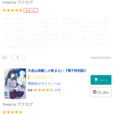
ブクログ
Posted by
ネタバレ
冒頭から何が始まったかよく分からず、突然主人公とヒロインが、「俺
たち」「私たち」「「入れ替わっry」」なんて台詞を吐いて某作品のオマ
ージュ（イラストまで！）が始まって…というどこを目指すのかよく分
からない展開でしたが、これは紛うことなきラブコメ。ノンストップラ
ブコメというべき、非常に勢いのあるお話しでした。そして、根底に流
れるのは家族とキャラクタたちの地元・北九州市への深い愛。コメディ
であり、心に響く人情ものでもありました。総じてとても楽しい作品
で、続編があれば嬉しい限りです。
1
2026年04月23日
天使は炭酸しか飲まない【電子特別版】
ラノベ
カート
男性向けライトノベル
4.6
(17)
試し読み
ブクログ
Posted by