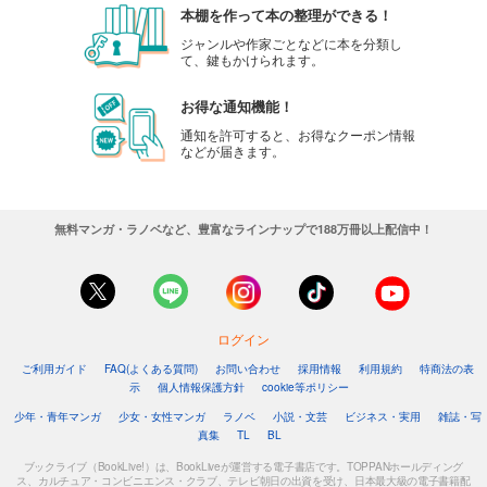
本棚を作って本の整理ができる！
ジャンルや作家ごとなどに本を分類し
て、鍵もかけられます。
お得な通知機能！
通知を許可すると、お得なクーポン情報
などが届きます。
無料マンガ・ラノベなど、豊富なラインナップで188万冊以上配信中！
ログイン
ご利用ガイド
FAQ(よくある質問)
お問い合わせ
採用情報
利用規約
特商法の表
示
個人情報保護方針
cookie等ポリシー
少年・青年マンガ
少女・女性マンガ
ラノベ
小説・文芸
ビジネス・実用
雑誌・写
真集
TL
BL
ブックライブ（BookLive!）は、BookLiveが運営する電子書店です。TOPPANホールディング
ス、カルチュア・コンビニエンス・クラブ、テレビ朝日の出資を受け、日本最大級の電子書籍配