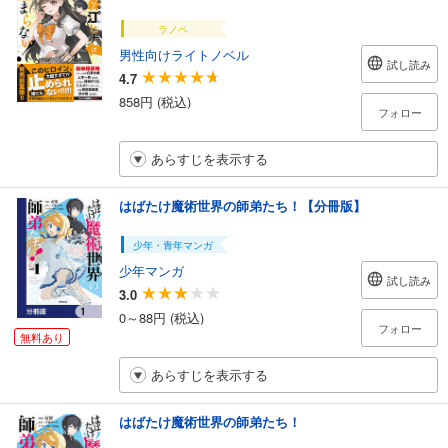
ラノベ
男性向けライトノベル
試し読み
4.7
858円 (税込)
フォロー
あらすじを表示する
はばたけ魔術世界の師弟たち！【分冊版】
少年・青年マンガ
少年マンガ
試し読み
3.0
0～88円 (税込)
フォロー
無料あり
あらすじを表示する
はばたけ魔術世界の師弟たち！