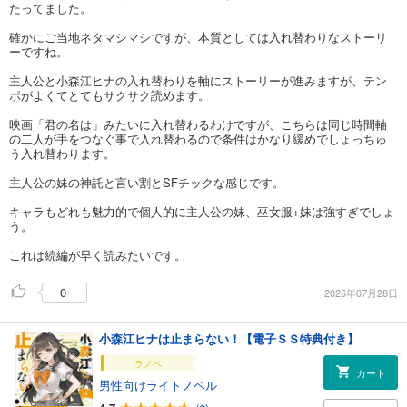
たってました。
確かにご当地ネタマシマシですが、本質としては入れ替わりなストーリ
ーですね。
主人公と小森江ヒナの入れ替わりを軸にストーリーが進みますが、テン
ポがよくてとてもサクサク読めます。
映画「君の名は」みたいに入れ替わるわけですが、こちらは同じ時間軸
の二人が手をつなぐ事で入れ替わるので条件はかなり緩めでしょっちゅ
う入れ替わります。
主人公の妹の神託と言い割とSFチックな感じです。
キャラもどれも魅力的で個人的に主人公の妹、巫女服+妹は強すぎでしょ
う。
これは続編が早く読みたいです。
0
2026年07月28日
小森江ヒナは止まらない！【電子ＳＳ特典付き】
ラノベ
カート
男性向けライトノベル