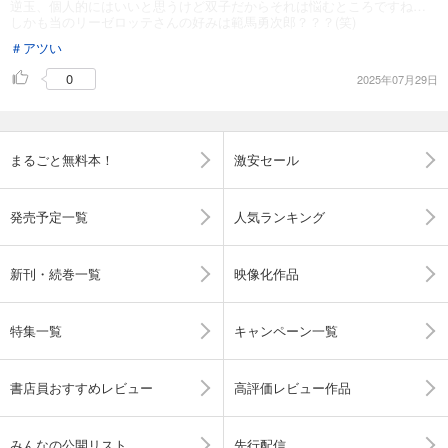
逆玉、個人的にはいいと思うけど双子だからそれは悩むところですね…
しかも当のリーゼロッテさんの好みは範馬勇次郎？？？(笑)
＃アツい
0
2025年07月29日
まるごと無料本！
激安セール
発売予定一覧
人気ランキング
新刊・続巻一覧
映像化作品
特集一覧
キャンペーン一覧
書店員おすすめレビュー
高評価レビュー作品
みんなの公開リスト
先行配信