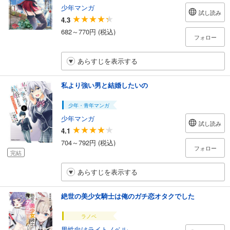
少年マンガ
試し読み
4.3
682～770円 (税込)
フォロー
あらすじを表示する
私より強い男と結婚したいの
少年・青年マンガ
少年マンガ
試し読み
4.1
704～792円 (税込)
フォロー
完結
あらすじを表示する
絶世の美少女騎士は俺のガチ恋オタクでした
ラノベ
男性向けライトノベル