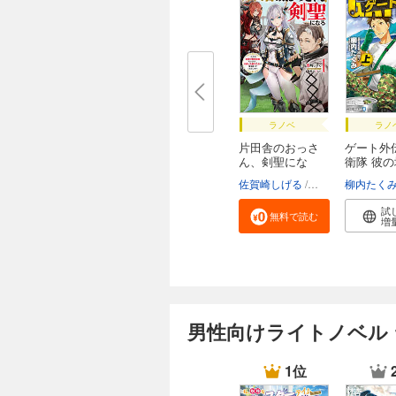
ラノベ
ラノ
片田舎のおっさ
ゲート外
ん、剣聖にな
衛隊 彼
る ...
て...
佐賀崎しげる
鍋島テツヒロ
柳内たく
試
無料で読む
増
男性向けライトノベル
1位