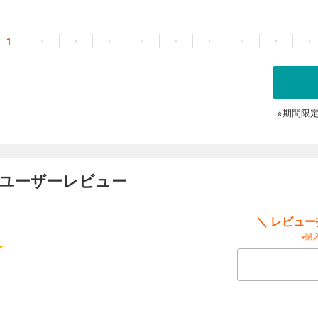
の魂がおりなす、とある青春の物語。 ※「ガ報」付き！ ※この作品は底本と同じ
イラスト、モノクロの挿絵イラストが収録されています。
1
・
・
・
・
・
・
・
・
・
※期間限
のユーザーレビュー
＼ レビュ
※購