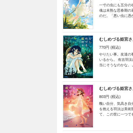
一寸の虫にも五分の魂。それはヒトも同じ。 ――宮
魂は未熟な思春期の
のだ。「悪い虫に憑かれたら山の
身の丈にあわない「
憑かれたんだな」と
きなだけの、引っ込み思案の女の子で――？ セミの
バッタの魂で集団化
むしめづる姫宮さ
宮さんとともに解決
770円 (税込)
青春物語。 ※「ガ報」付き！ ※この作品は底本と同じクオリティのカラーイラスト、モノクロの挿絵イラストが収
録されています。
やりたい事。友達の事。そして星は輝いて。 姫宮凪
いるから。 有吉羽汰
当にそうなのかな。 ふたりは、
気が持続しない女子サッカー部
が、彼らをちょっぴり大
る、ヒトと虫の魂が織りなす、とある青春の物
イラスト、モノクロ
むしめづる姫宮さ
803円 (税込)
醜い自分、気高き自分。その狭間で。 天文部という居場所を見
を抱える羽汰は美術部の門を叩く。 だが、自分にとって美術が本
て、この世に一つでもあるのだろ
しまった自信。今の自分。 
長。 とある劇に固執する二
羽汰の何の想いに引き