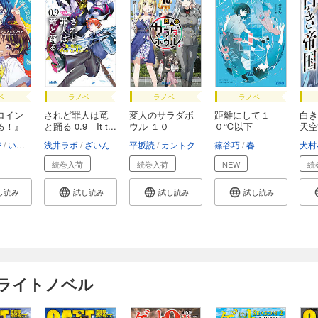
ベ
ラノベ
ラノベ
ラノベ
ロイン
されど罪人は竜
変人のサラダボ
距離にして１
白き
る！』
と踊る 0.9 It t...
ウル １０
０℃以下
天空
び
いみぎむる
浅井ラボ
マケイン応援委員会
ざいん
平坂読
カントク
篠谷巧
春
犬村
続巻入荷
続巻入荷
NEW
続
し読み
試し読み
試し読み
試し読み
けライトノベル