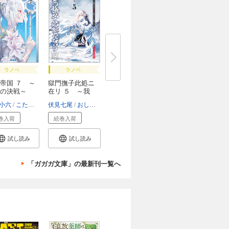
ラノベ
ラノベ
帝国 ７ ～
獄門撫子此処ニ
の決戦～
在リ ５ ～我
が...
小六
こたろう
伏見七尾
おしおしお
巻入荷
続巻入荷
試し読み
試し読み
「ガガガ文庫」の最新刊一覧へ