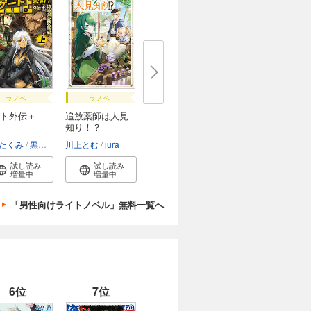
ラノベ
ラノベ
ト外伝＋
追放薬師は人見
知り！？
たくみ
黒獅子
川上とむ
jura
試し読み
試し読み
増量中
増量中
「男性向けライトノベル」無料一覧へ
6位
7位