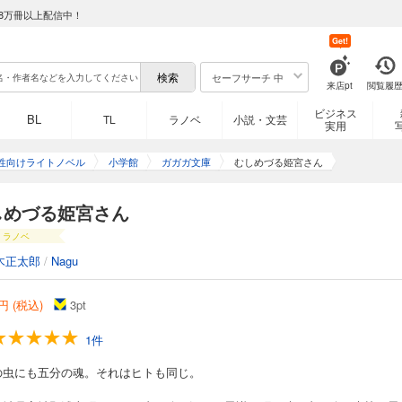
8万冊以上配信中！
Get!
セーフサーチ 中
来店pt
閲覧履
ビジネス
BL
TL
ラノベ
小説・文芸
実用
性向けライトノベル
小学館
ガガガ文庫
むしめづる姫宮さん
しめづる姫宮さん
ラノベ
木正太郎
/
Nagu
円 (税込)
3
pt
1件
の虫にも五分の魂。それはヒトも同じ。