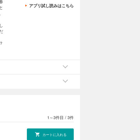
春
アプリ試し読みはこちら
と
。
し
だ
？
に
収
1～3件目
/
3件
カートに入れる