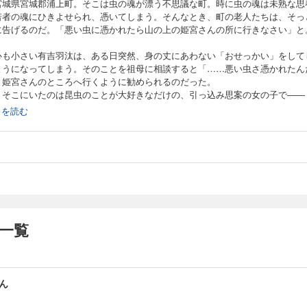
宮城県宮城郡浦上町。そこは虫の魂が漂う不思議な町。時に虫の魂は未熟な思
若者の魂にひきよせられ、憑いてしまう。そんなとき、町の老人たちは、そっ
に告げるのだ。「悪い虫に憑かれたら山の上の姫宮さんの所に行きなさい」と
心も小さい有吉羽汰は、ある日突然、身の丈にあわない「おせっかい」をして
ようになってしまう。そのことを祖母に相談すると「……悪い虫さ憑かれたん
と姫宮さんのところへ行くように勧められるのだった。
、そこにいたのは昆虫のことが大好きなだけの、引っ込み思案の女の子で――
続きを読む
の魂に憑かれ、五日おきにしか家を出られなくなった幼馴染み。
タの魂で集団化し、学校を支配し始めた女子ダンス部たち。
魂による奇妙な騒動を、羽汰は虫好き少女姫宮さんとともに解決してゆくこと
のであった。
人間、五分と五分の魂が巻き起こす、ちょっと不思議な青春物語。
ガ報」付き！
の作品は底本と同じクオリティのカラーイラスト、モノクロの挿絵イラストが
一覧
れています。
ん