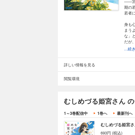
――
期の
若者
身も
まう
な」
だが
...
セミ
バッ
虫の
詳しい情報を見る
なる
虫と
閲覧環境
※「
※こ
むしめづる姫宮さん の
録さ
1～3巻配信中
1巻へ
最新刊へ
むしめづる姫宮さ
693円 (税込)