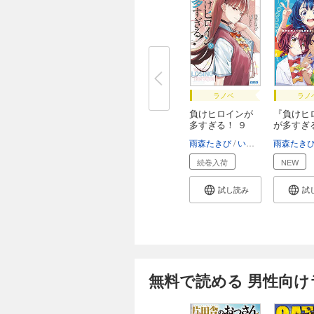
ラノベ
ラノ
負けヒロインが
『負けヒ
多すぎる！ ９
が多すぎ
ア...
雨森たきび
いみぎむる
雨森たき
続巻入荷
NEW
試し読み
試
無料で読める 男性向