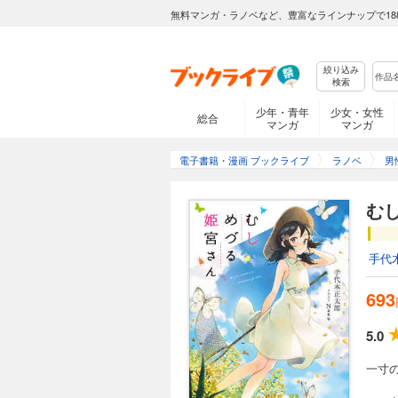
無料マンガ・ラノベなど、豊富なラインナップで18
絞り込み
検索
少年・青年
少女・女性
総合
マンガ
マンガ
電子書籍・漫画 ブックライブ
ラノベ
男
む
手代
693
5.0
一寸