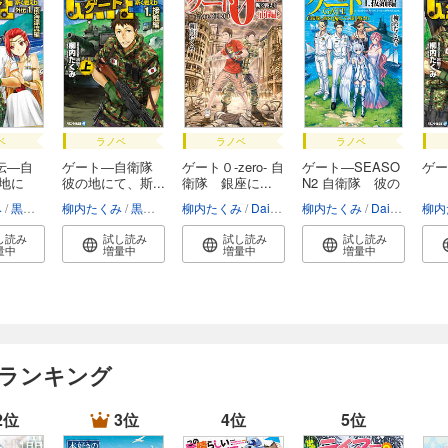
ベ
ラノベ
ラノベ
ラノベ
伝―自
ゲート―自衛隊
ゲート０-zero- 自
ゲート―SEASO
ゲー
の地に
彼の地にて、斯...
衛隊 銀座に...
N2 自衛隊 彼の
海...
み
黒獅子
柳内たくみ
黒獅子
柳内たくみ
Daisuke Izuka
柳内たくみ
Daisuke Izuka
柳内
し読み
試し読み
試し読み
試し読み
量中
増量中
増量中
増量中
 ランキング
2位
3位
4位
5位