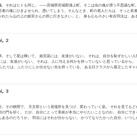
城県宮城郡浦上町。そこは虫の魂が漂う不思議な町。時に虫の
若者の魂にひきよせられ、憑いてしまう。そんなとき、町の老人たちは、そっと若
上の姫宮さんの所に行きなさい」と。 身も心も小さい有吉羽汰は、ある日突然、
おせっかい」をしてしまうようになってしまう。そのことを祖母に相談すると「…
姫宮さんのところへ行くように勧められるのだった。 だが、そこにいたのは昆虫の
魂に憑かれ、五日おきにしか家を出られなくなった幼馴染み。
し、学校を支配し始めた女子ダンス部たち。 虫の魂による奇妙な騒動を、羽汰は虫
ん ２
してゆくことになるのであった。 虫と人間、五分と五分の魂が巻き起こす、ちょっ
には、友達がいない。 それは、自分を恥ずかしい人間と思って
には、友達がいない。 それは、人に与える何かを持っていないと思っているから。 でも、本
ふたりにしか出せない光を持っている。 ある日クラスから孤立したギャル。 やる
員。 そして、夜にひとり、星と会話する少女。 虫を引き寄せる少年少女たちの悩み
人にしていく。 少しの背伸びが、いずれ背伸びじゃなくなるように――。 星降る夜におく
語。 ※「ガ報」付き！ ※この作品は底本と同じクオリティのカラー
の挿絵イラストが収録されています。
ん ３
つけ、変わっていく凪。 それを見てもどかしい思い
当にやりたいことなのか。 自分にできることなん
うか。 羽汰にはそれが分からない。 かつてなりたかった自分。いつしか失われて
もうその距離は、どうしようもなく離れてしまって。 体の色が変わってしまう美術部部
人の演劇部員。 そして、どこかへ消えゆく姫宮凪――。 羽汰に憑いたメガネウラは、
寄せられたのか。 逃げて、逃げて、逃げたその先に答えなんてものがあるのだろうか。