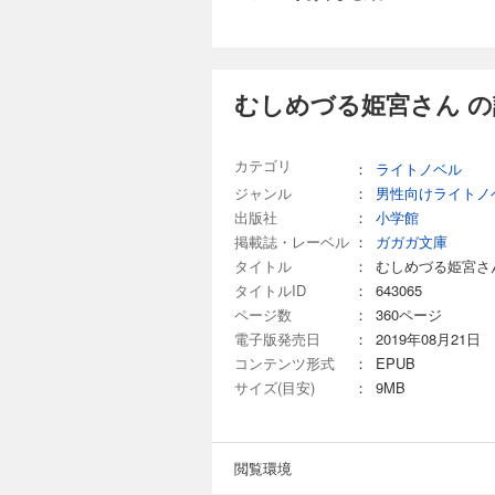
むしめづる姫宮さん 
カテゴリ
：
ライトノベル
ジャンル
：
男性向けライトノ
出版社
：
小学館
掲載誌・レーベル
：
ガガガ文庫
タイトル
：
むしめづる姫宮さ
タイトルID
：
643065
ページ数
：
360ページ
電子版発売日
：
2019年08月21日
コンテンツ形式
：
EPUB
サイズ(目安)
：
9MB
閲覧環境