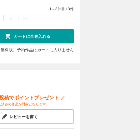
1～3件目
/
3件
>
>>
カートに全巻入れる
定無料版、予約作品はカートに入りません
ー投稿でポイントプレゼント ／
入済みの作品が対象となります
レビューを書く