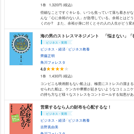
1巻
1,320円 (税込)
些細なことですぐキレる、いつも焦っていて落ち着きがな
んな「心に余裕のない人」が急増している。余裕とはどう
くのか? また、余裕が身に付くとその人の人生がどう変
海の男のストレスマネジメント 「悩まない」「
ビジネス・実用
/
ビジネス・経済
ビジネス教養
齊藤正明
角川フォレスタ
4.0
1巻
1,430円 (税込)
コンビニも映画館もない船上は、極度にストレスの溜まる
せられた船は、ケンカや摩擦が起きないようなコミュニケ
の持ち方など様々なストレスをコントロールする知恵があ
営業するなら人の財布を心配するな！
ビジネス・実用
/
ビジネス・経済
ビジネス教養
吉野真由美
角川フォレスタ