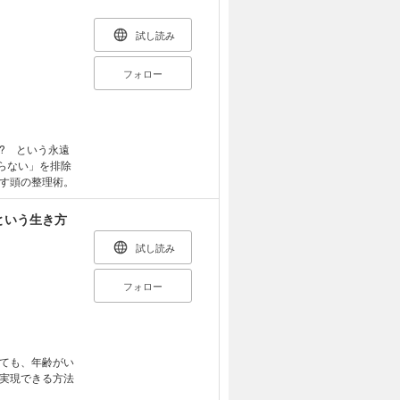
つけ出すことさえ
見開きのデザイ
す。
試し読み
フォロー
? という永遠
らない」を排除
す頭の整理術。
という生き方
試し読み
フォロー
ても、年齢がい
実現できる方法