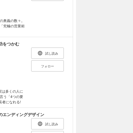
の奥義の数々。
「究極の営業術
功をつかむ
試し読み
フォロー
実は多くの人に
言う「4つの要
長者になれる!
のエンディングデザイン
試し読み