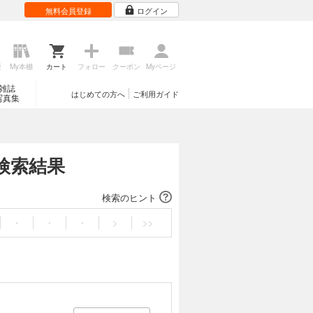
無料会員登録
ログイン
歴
My本棚
カート
フォロー
クーポン
Myページ
雑誌
はじめての方へ
ご利用ガイド
写真集
検索結果
検索のヒント
・
・
・
>
>>