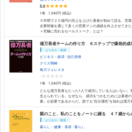
5.0
1巻
1,540円 (税込)
５年間で２０億円の売上を上げた著者が初めて語る、営業
企業研修を通じて多くの営業マンの成績を向上させてきた
＋究極に売れるセールストーク」とは？
億万長者チームの作り方 ６ステップで爆発的成
ビジネス・実用
/
ビジネス・経済
自己啓発
クリス岡崎
角川フォレスタ
-
1巻
1,540円 (税込)
どんな億万長者もたった1人で成功している人はいない。
支えられている。なぜなら、成功をつかむためには著者の
素」が必要であるからだ。誰でも“自分適性”を知れば億万
親のこと、私のことをノートに綴る ４７歳から
ビジネス・実用
/
暮らし・健康・美容
暮らし