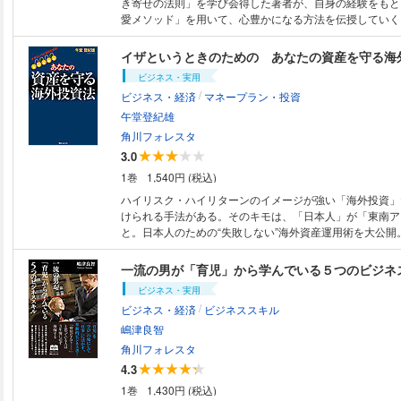
き寄せの法則」を学び会得した著者が、自身の経験をもと
愛メソッド」を用いて、心豊かになる方法を伝授していく
イザというときのための あなたの資産を守る海
ビジネス・実用
/
ビジネス・経済
マネープラン・投資
午堂登紀雄
角川フォレスタ
3.0
1巻
1,540円 (税込)
ハイリスク・ハイリターンのイメージが強い「海外投資」
けられる手法がある。そのキモは、「日本人」が「東南ア
と。日本人のための“失敗しない”海外資産運用術を大公開
一流の男が「育児」から学んでいる５つのビジネ
ビジネス・実用
/
ビジネス・経済
ビジネススキル
嶋津良智
角川フォレスタ
4.3
1巻
1,430円 (税込)