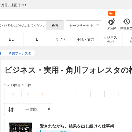
8万冊以上配信中！
Get!
セーフサーチ 中
来店pt
閲覧履
ビジネス
BL
TL
ラノベ
小説・文芸
実用
用
角川フォレスタ
ビジネス・実用 - 角川フォレスタの
1～83件目
/
83件
<<
<
1
・
・
・
・
・
・
一致順
愛されながら、結果を出し続ける仕事術