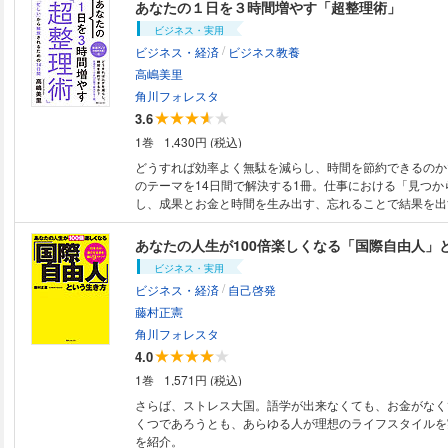
ン”をあなたはいくつ知っていますか? 極上の質問を見
あなたの１日を３時間増やす「超整理術」
できれば、極上の人生を送ることができます。 ※本書籍は
ビジネス・実用
ンが含まれています。見開き表示での閲覧を推奨いたしま
/
ビジネス・経済
ビジネス教養
高嶋美里
角川フォレスタ
3.6
1巻
1,430円 (税込)
どうすれば効率よく無駄を減らし、時間を節約できるのか
のテーマを14日間で解決する1冊。仕事における「見つか
し、成果とお金と時間を生み出す、忘れることで結果を出
あなたの人生が100倍楽しくなる「国際自由人」
ビジネス・実用
/
ビジネス・経済
自己啓発
藤村正憲
角川フォレスタ
4.0
1巻
1,571円 (税込)
さらば、ストレス大国。語学が出来なくても、お金がなく
くつであろうとも、あらゆる人が理想のライフスタイルを
を紹介。