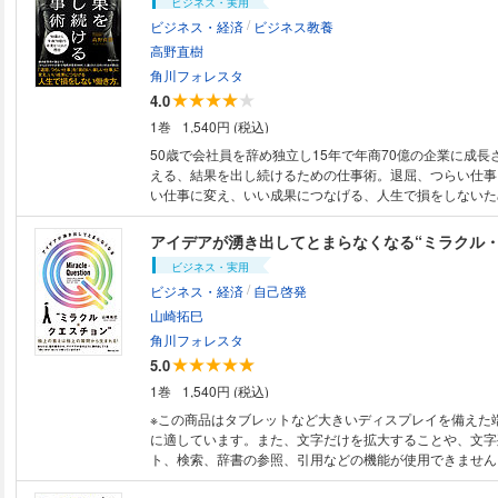
ビジネス・実用
/
ビジネス・経済
ビジネス教養
高野直樹
角川フォレスタ
4.0
1巻
1,540円 (税込)
50歳で会社員を辞め独立し15年で年商70億の企業に成長
える、結果を出し続けるための仕事術。退屈、つらい仕事
い仕事に変え、いい成果につなげる、人生で損をしないた
アイデアが湧き出してとまらなくなる“ミラクル・
ビジネス・実用
/
ビジネス・経済
自己啓発
山崎拓巳
角川フォレスタ
5.0
1巻
1,540円 (税込)
※この商品はタブレットなど大きいディスプレイを備えた
に適しています。また、文字だけを拡大することや、文字
ト、検索、辞書の参照、引用などの機能が使用できません。 自分の枠
張して新しい自分を見つけ出せる魔法の問いかけ“ミラク