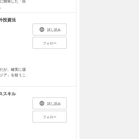
に開発した「自
。
外投資法
試し読み
フォロー
だが、確実に儲
ジア」を狙うこ
。
ススキル
試し読み
フォロー