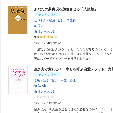
あなたの夢実現を加速させる「人脈塾」
ビジネス・実用
/
ビジネス・経済
ビジネス教養
鳥居祐一
角川フォレスタ
3.8
1巻
1,254円 (税込)
「成功するには人脈を！」と、ただただ焦るのはやめよう
は、お互いの夢や目標を応援できる仲間なのです。あなた
実にスピードアップさせる極意を教えます！
生き方が変わる！ 幸せを呼ぶ自愛メソッド 角
ビジネス・実用
/
学術・語学
哲学・宗教・心理
河合政実
角川フォレスタ
-
1巻
1,232円 (税込)
望みどおりの人生を送るには何が必要なのか？ 「ホ・オ