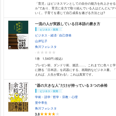
「育児」はビジネスマンとしての自分の能力を向上させる
ル”であり、育児に全力で取り組んでいる人はどんどん“デ
いく。子育てを通じて自己成長を遂げる方法とは?
一流の人が実践している日本語の磨き方
ビジネス・実用
/
ビジネス・経済
自己啓発
山岸弘子
角川フォレスタ
-
1巻
1,540円 (税込)
プレゼン術、ダンドリ術、速読……、これまでに色々と学
に贈る「日本語」を武器にする、画期的なビジネス書。「
えれば、人生が変わる!」これは真実です。
“器の大きな人”だけが持っている３つの余裕
ビジネス・実用
/
学術・語学
哲学・宗教・心理
里中李生
角川フォレスタ
3.8