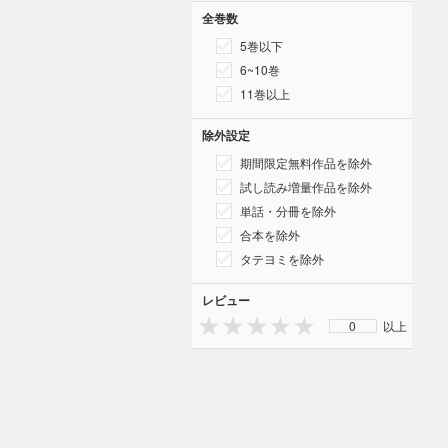
全巻数
5巻以下
6~10巻
11巻以上
除外設定
期間限定無料作品を除外
試し読み増量作品を除外
単話・分冊を除外
合本を除外
タテヨミを除外
レビュー
0
以上