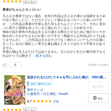
購入済み
勇者がちゃんとカッコいい
主人公が勇者ではない場合、近年の作品は主人公の凄さを強調するため
の当て馬だったり、ただのクズとして描かれるパターンが多いのです
が、この作品は勇者が中身も見た目もきちんとイメケンで、それに見合
った実力と精神を持っていると描かれているところが好きです。
Web小説が原作の作品は主人公の凄さを際立たせるために他のキャラが
踏み台にされがちなものが多いのですが（無論そんな作品ばかりではあ
りませんが）、この作品は主人公だけでなく他のメンバーもその立場に
立っているのに相応しい実力を兼ね備えたキャラばかりで不快さがあり
ません。
登場人物は主人公だけではありません。主人公がどれだけ魅力的でもそ
ればかりでは飽きて
...続きを読む
0
2025年11月08日
追放されるたびにスキルを手に入れた俺が、100の異世界で2周目無双【電子単行本】 1
少年・青年マンガ
購入済み
青年マンガ
仁森島司
/
日之浦拓
/
GreeN
読む
4.7
(74)
購入済み