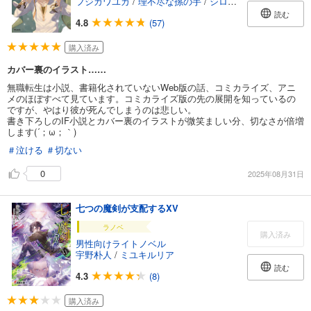
フジカワユカ
/
理不尽な孫の手
/
シロタカ
読む
4.8
(57)
購入済み
カバー裏のイラスト……
無職転生は小説、書籍化されていないWeb版の話、コミカライズ、アニ
メのほぼすべて見ています。コミカライズ版の先の展開を知っているの
ですが、やはり彼が死んでしまうのは悲しい。
書き下ろしのIF小説とカバー裏のイラストが微笑ましい分、切なさが倍増
します(´；ω；｀)
＃泣ける
＃切ない
0
2025年08月31日
七つの魔剣が支配するXV
ラノベ
購入済み
男性向けライトノベル
宇野朴人
/
ミユキルリア
読む
4.3
(8)
購入済み