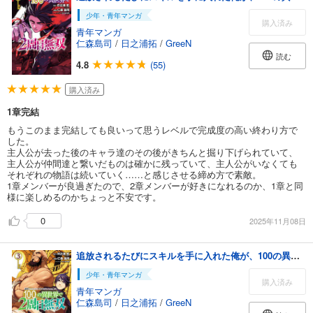
少年・青年マンガ
購入済み
青年マンガ
仁森島司
/
日之浦拓
/
GreeN
読む
4.8
(55)
購入済み
1章完結
もうこのまま完結しても良いって思うレベルで完成度の高い終わり方で
した。
主人公が去った後のキャラ達のその後がきちんと掘り下げられていて、
主人公が仲間達と繋いだものは確かに残っていて、主人公がいなくても
それぞれの物語は続いていく……と感じさせる締め方で素敵。
1章メンバーが良過ぎたので、2章メンバーが好きになれるのか、1章と同
様に楽しめるのかちょっと不安です。
0
2025年11月08日
追放されるたびにスキルを手に入れた俺が、100の異世界で2周目無双【電子単行本】 3
少年・青年マンガ
購入済み
青年マンガ
仁森島司
/
日之浦拓
/
GreeN