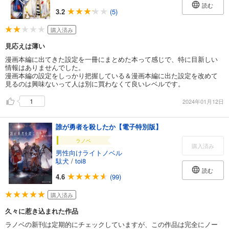
読む
3.2
(5)
購入済み
見応えは薄い
漫画本編に出てきた設定を一冊にまとめた本って感じで、特に目新しい
情報はありませんでした。
漫画本編の設定をしっかり把握している＆漫画本編に出た設定を改めて
見るのは興味ないって人は別に買わなくて良いレベルです。
1
2024年01月12日
誰が勇者を殺したか【電子特別版】
ラノベ
購入済み
男性向けライトノベル
駄犬
/
toi8
読む
4.6
(99)
購入済み
久々に惹き込まれた作品
ラノベの新刊は定期的にチェックしていますが、この作品は完全にノー