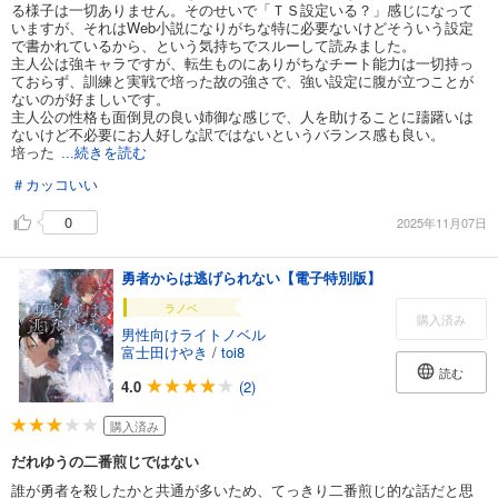
る様子は一切ありません。そのせいで「ＴＳ設定いる？」感じになって
いますが、それはWeb小説になりがちな特に必要ないけどそういう設定
で書かれているから、という気持ちでスルーして読みました。
主人公は強キャラですが、転生ものにありがちなチート能力は一切持っ
ておらず、訓練と実戦で培った故の強さで、強い設定に腹が立つことが
ないのが好ましいです。
主人公の性格も面倒見の良い姉御な感じで、人を助けることに躊躇いは
ないけど不必要にお人好しな訳ではないというバランス感も良い。
培った
...続きを読む
＃カッコいい
0
2025年11月07日
勇者からは逃げられない【電子特別版】
ラノベ
購入済み
男性向けライトノベル
富士田けやき
/
toi8
読む
4.0
(2)
購入済み
だれゆうの二番煎じではない
誰が勇者を殺したかと共通が多いため、てっきり二番煎じ的な話だと思