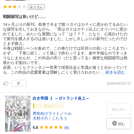
購入済み
戦闘描写は良いけど……
14ヶ月ぶりの新刊。前巻で今まで散々ガイはカティに惹かれてるみたい
な描写を出しておきながら、「実はガイはカティ以上にオリバーに惹か
れてました」みたいな展開になって「は？？？」となり、心底白けたの
で新刊を購入するのは迷いました。しかし久しぶりの新刊だったのでひ
とまず購入。
今巻は戦闘シーンが多めで、この巻だけでは区切りの良いところまでい
かず、「下巻に続く」って感じで終わってます。途中半端なのですっき
りなしませんが、この作品の売り（だと思ってる）緻密な戦闘描写は相
変わらず面白いです。
反面、いくらファンタジー世界で現実社会と常識が違うと分かっていて
も、この作品の恋愛要素は理解しにくく受け入れがたい
...続きを読む
0
2025年02月21日
白き帝国 １ ～ガトランド炎上～
ラノベ
購入済み
男性向けライトノベル
犬村小六
/
こたろう
読む
4.8
(4)