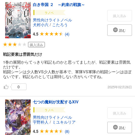
白き帝国 ２ ～約束の戦旗～
ラノベ
購入済み
男性向けライトノベル
犬村小六
/
こたろう
読む
4.5
(4)
購入済み
戦記要素は雰囲気だけ
1巻の展開からてっきり戦記ものかと思ってましたが、戦記要素は雰囲気
だけです。
戦闘シーンは少人数VS少人数が基本で、軍隊VS軍隊の戦闘シーンはほぼ
ないです。戦記ものとしては期待しない方がいいですね。
0
2025年02月26日
七つの魔剣が支配するXIV
ラノベ
購入済み
男性向けライトノベル
宇野朴人
/
ミユキルリア
読む
4.5
(8)