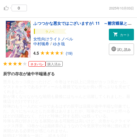
0
2025年10月03日
ふつつかな悪女ではございますが: 11 ～雛宮蝶鼠とりかえ伝～【電子限定書き下ろし付き】
ラノベ
カート
女性向けライトノベル
中村颯希
/
ゆき哉
試し読み
4.5
(19)
ネタバレ
購入済み
辰宇の存在が途中半端過ぎる
慧月もカッコ良かったけど、今巻はそれ以上に清佳がカッコ良かった。
ゲストキャラであるナディールも最後でなかなか良い男っぷりを見せて
くれました。
影が薄くなりながちな暁明も最後にはちゃんと活躍してくれました。最
後辺りだけですけど。
玲琳のもう一人のヒーロであるはずの辰宇は活躍が途中半端な印象でし
た。久々にちゃんとした出番はありましたが、玲琳のヒーローと呼べる
ほどの活躍はなく、だけど玲琳に対する想いは残っている。
玲琳を再び好きになる展開がある可能性は高いけど、次巻からクライマ
ックス序章、13巻からは最終章のようなので今更辰宇が玲琳に惚れ直す
展開がある必要性が感じられません。
暁明ほど玲琳を一途に
...続きを読む