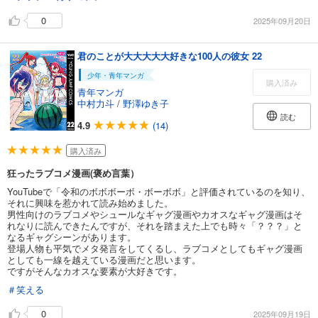
0
2025年09月20日
君のことが大大大大大好きな100人の彼女 22
少年・青年マンガ
購入済み
青年マンガ
中村力斗
/
野澤ゆき子
読む
4.9
(14)
購入済み
狂ったラブコメ漫画(褒め言葉）
YouTubeで「令和のボボボーボ・ボーボボ」と評価されているのを知り、
それに興味を惹かれて読み始めました。
男性向けのラブコメやシュールなギャグ漫画やカオスなギャグ漫画はそ
れなりに読んできたんですが、それを踏まえた上でも時々「？？？」と
なるギャグシーンがあります。
登場人物も平気でメタ発言をしてくるし、ラブコメとしてもギャグ漫画
としても一線を越えている漫画だと思います。
ですがそんなカオスな要素が大好きです。
＃笑える
0
2025年09月19日