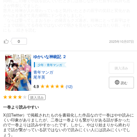
同時にこの巻で小説を読んでいたときには感じなかった辰宇の気持ち悪
さが炸裂してました。
慧月と玲琳が入れ替わっていると気付いたときの辰宇の笑顔と変化があ
からさま過ぎて見た瞬間にドン引きしました。
「ならば娶ってしまおうか」の発言もクズ過ぎ。玲琳にとって辰宇はそ
こまで信頼してる存在ではないので弱さを見せないのは当たり前。それ
にも
...続きを読む
0
2025年10月07日
ゆかいな神統記 ２
少年・青年マンガ
購入済み
青年マンガ
尾羊英
読む
4.9
(12)
購入済み
一巻より読みやすい
X(旧Twitter）で掲載されたものを書籍化した作品なので一巻はやや読みに
くい印象がありましたが、二巻は一巻よりも繋がりがある話が多かった
ので一巻よりは読みやすかったです。しかし、やはり始まりから終わり
まで話が繋がっている訳ではないので読みにくい人には読みにくいでし
ょう。