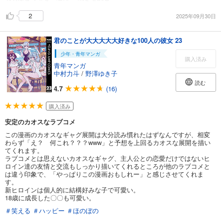
2
2025年09月30日
君のことが大大大大大好きな100人の彼女 23
少年・青年マンガ
購入済み
青年マンガ
中村力斗
/
野澤ゆき子
読む
4.7
(16)
購入済み
安定のカオスなラブコメ
この漫画のカオスなギャグ展開は大分読み慣れたはずなんですが、相変
わらず「え？ 何これ？？？www」と予想を上回るカオスな展開を描い
てくれます。
ラブコメとは思えないカオスなギャグ、主人公との恋愛だけではないヒ
ロイン達の友情と交流もしっかり描いてくれるところが他のラブコメと
は違う印象で、「やっぱりこの漫画おもしれー」と感じさせてくれま
す。
新ヒロインは個人的に結構好みな子で可愛い。
18歳に成長した〇〇も可愛い。
＃笑える
＃ハッピー
＃ほのぼの