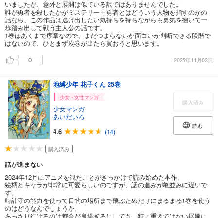
いましたが、意外と展開は似ている訳ではありませんでした。
誰が勇者を殺したかがミステリー＋勇者とはどういう人物を指すのかの
話なら、この作品は逃げ出したい気持ちを持ちながらも勇気を抱いて一
歩踏み出して戦う主人公の話です。
1巻はあくまで序章なので、まだつまらないか面白いか判断できる段階で
はないので、ひとまず次巻が出たら買おうと思います。
0
2025年11月03日
地縛少年 花子くん 25巻
少女・女性マンガ
購入済み
少女マンガ
あいだいろ
読む
4.6
(14)
購入済み
話が進まない
2024年12月にアニメを観たことがきっかけで読み始めた本作。
絵柄とキャラが非常に可愛らしいのですが、話の進みが亀並みに遅いで
す。
時計守の能力を使って目的の場所まで飛ぶためだけにまるまる1巻を使う
のはどうなんでしょうか。
あっさり行けるのは都合が良過ぎるにしても、特に重要ではない展開に