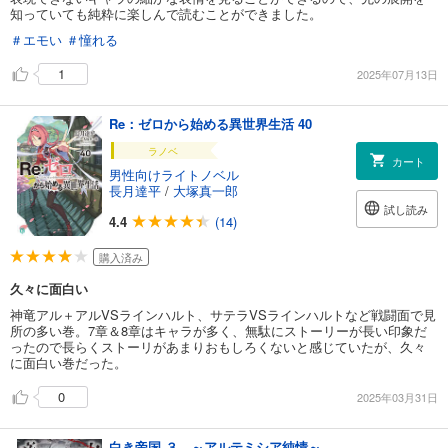
知っていても純粋に楽しんで読むことができました。
＃エモい
＃憧れる
1
2025年07月13日
Re：ゼロから始める異世界生活 40
ラノベ
カート
男性向けライトノベル
長月達平
/
大塚真一郎
試し読み
4.4
(14)
購入済み
久々に面白い
神竜アル＋アルVSラインハルト、サテラVSラインハルトなど戦闘面で見
所の多い巻。7章＆8章はキャラが多く、無駄にストーリーが長い印象だ
ったので長らくストーリがあまりおもしろくないと感じていたが、久々
に面白い巻だった。
0
2025年03月31日
白き帝国 ３ ～アルテミシア純情～