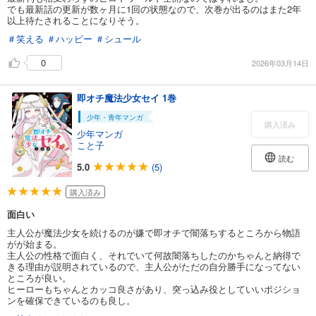
でも最新話の更新が数ヶ月に1回の状態なので、次巻が出るのはまた2年
以上待たされることになりそう。
＃笑える
＃ハッピー
＃シュール
0
2026年03月14日
即オチ魔法少女セイ 1巻
少年・青年マンガ
購入済み
少年マンガ
こと子
読む
5.0
(5)
購入済み
面白い
主人公が魔法少女を続けるのが嫌で即オチで闇落ちするところから物語
がが始まる。
主人公の性格で面白く、それでいて何故闇落ちしたのかちゃんと納得で
きる理由が説明されているので、主人公がただの自分勝手になってない
ところが良い。
ヒーローもちゃんとカッコ良さがあり、突っ込み役としていいポジショ
ンを確保できているのも良し。