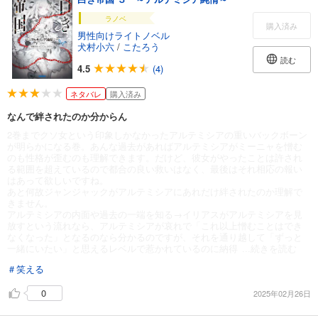
ラノベ
購入済み
男性向けライトノベル
犬村小六
/
こたろう
読む
4.5
(4)
ネタバレ
購入済み
なんで絆されたのか分からん
2巻までクソ女という印象しかなかったアルテミシアの重いバックボーン
が明らかになる巻。あんな過去があればアルテミシアがミーニャを憎む
のも性格が歪むのも理解できます。だけど、彼女がやったことは許され
る範囲を超えているので都合の良い救いはなく、最後はそれ相応の報い
はあって欲しいですね。
あと何故ジャンジャックがアルテミシアにあれだけ絆されたのか理解で
きません。
アルテミシアの内面や過去の一端を知る→イリアスがアルテミシアを見
放すという流れなら、アルテミシアが哀れで「これ以上憎むことはでき
なくなった」となるのなら分かるのですが、それを通り越して「ずっと
一緒にいたい」と思えるレベルで惹かれているのに納得
...続きを読む
＃笑える
0
2025年02月26日