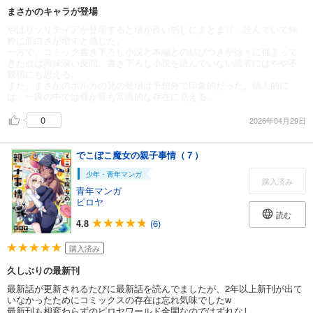
まさかのキャラが登場
やはりソリティアが登場すると場が良い感じにまとまり、読んでいて純
粋に面白さが増すと感じた。
一方で、コミック書き下ろし小説と本編との結びつきが徐々に強まって
きた点は興味深い反面、書き下ろし小説を読んでいない読者にはやや不
親切にも思える。
また、まさかのポルカの兄の登場は予想外で印象的だった。個人的に
は、一家の中では尊が最も常識的な存在に見える。
0
2026年04月29日
でこぼこ魔女の親子事情（７）
少年・青年マンガ
購入済み
青年マンガ
ピロヤ
読む
4.8
(6)
購入済み
久しぶりの最新刊
最新話が更新されるたびに最新話を読んでましたが、2年以上新刊が出て
いなかったためにコミックスの存在は忘れ気味でしたw
最新刊も相変わらずのピロヤワールド全開なのではずれなし。