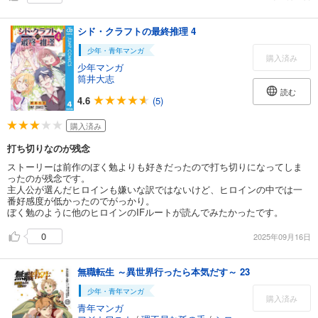
シド・クラフトの最終推理 4
少年・青年マンガ
購入済み
少年マンガ
筒井大志
読む
4.6
(5)
購入済み
打ち切りなのが残念
ストーリーは前作のぼく勉よりも好きだったので打ち切りになってしま
ったのが残念です。
主人公が選んだヒロインも嫌いな訳ではないけど、ヒロインの中では一
番好感度が低かったのでがっかり。
ぼく勉のように他のヒロインのIFルートが読んでみたかったです。
0
2025年09月16日
無職転生 ～異世界行ったら本気だす～ 23
少年・青年マンガ
購入済み
青年マンガ