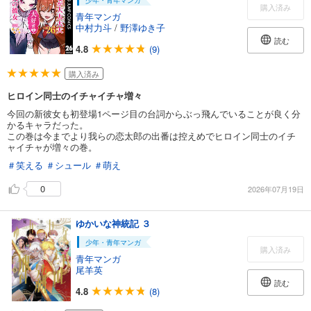
少年・青年マンガ
購入済み
青年マンガ
中村力斗
/
野澤ゆき子
読む
4.8
(9)
購入済み
ヒロイン同士のイチャイチャ増々
今回の新彼女も初登場1ページ目の台詞からぶっ飛んでいることが良く分
かるキャラだった。
この巻は今までより我らの恋太郎の出番は控えめでヒロイン同士のイチ
ャイチャが増々の巻。
＃笑える
＃シュール
＃萌え
0
2026年07月19日
ゆかいな神統記 ３
少年・青年マンガ
購入済み
青年マンガ
尾羊英
読む
4.8
(8)