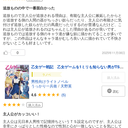
追放ものの中で一番面白かった
追放もので主人公が追放される理由は、有能な主人公に嫉妬したからと
か追放する側の人間の器がちっさい奴らだったり、主人公の有能さに気
付けず追放した奴らがただの馬鹿だったりするのが普通なんだけど、こ
れは主人公が追放されるのはちゃんとした理由があるのが良いです。
追放ものでは追放する側のキャラ達が嫌な奴に描かれてることが多いで
すが、この作品はそんなキャラ達がむしろ良い人に描かれていて不快さ
がないところも好ましいです。
0
2025年11月08日
乙女ゲー戦記 乙女ゲームを1ミリも知らない男がTS転生した結果
ラノベ
購入済み
男性向けライトノベル
うっかり一兵衛
/
天野英
読む
4.6
(5)
購入済み
主人公がカッコいい！
主人公は元日本人男性で記憶持ちというＴＳ設定ものですが、主人公は
非常にさっぱりとした性格なので性別と心が一致しないことを気にして