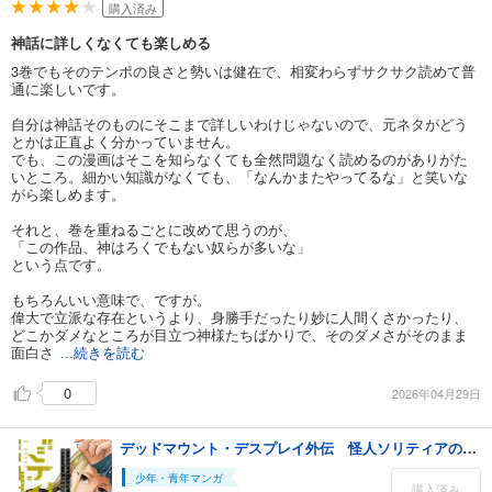
購入済み
神話に詳しくなくても楽しめる
3巻でもそのテンポの良さと勢いは健在で、相変わらずサクサク読めて普
通に楽しいです。
自分は神話そのものにそこまで詳しいわけじゃないので、元ネタがどう
とかは正直よく分かっていません。
でも、この漫画はそこを知らなくても全然問題なく読めるのがありがた
いところ。細かい知識がなくても、「なんかまたやってるな」と笑いな
がら楽しめます。
それと、巻を重ねるごとに改めて思うのが、
「この作品、神はろくでもない奴らが多いな」
という点です。
もちろんいい意味で、ですが。
偉大で立派な存在というより、身勝手だったり妙に人間くさかったり、
どこかダメなところが目立つ神様たちばかりで、そのダメさがそのまま
面白さ
...続きを読む
0
2026年04月29日
デッドマウント・デスプレイ外伝 怪人ソリティアの神仙偽術 5巻
少年・青年マンガ
購入済み