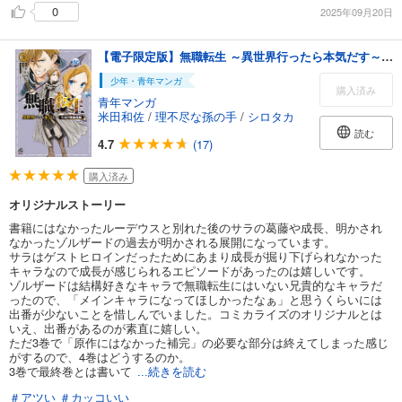
0
2025年09月20日
【電子限定版】無職転生 ～異世界行ったら本気だす～ 失意の魔術師編 3
少年・青年マンガ
購入済み
青年マンガ
米田和佐
/
理不尽な孫の手
/
シロタカ
読む
4.7
(17)
購入済み
オリジナルストーリー
書籍にはなかったルーデウスと別れた後のサラの葛藤や成長、明かされ
なかったゾルザードの過去が明かされる展開になっています。
サラはゲストヒロインだったためにあまり成長が掘り下げられなかった
キャラなので成長が感じられるエピソードがあったのは嬉しいです。
ゾルザードは結構好きなキャラで無職転生にはいない兄貴的なキャラだ
ったので、「メインキャラになってほしかったなぁ」と思うくらいには
出番が少ないことを惜しんでいました。コミカライズのオリジナルとは
いえ、出番があるのが素直に嬉しい。
ただ3巻で「原作にはなかった補完」の必要な部分は終えてしまった感じ
がするので、4巻はどうするのか。
3巻で最終巻とは書いて
...続きを読む
＃アツい
＃カッコいい