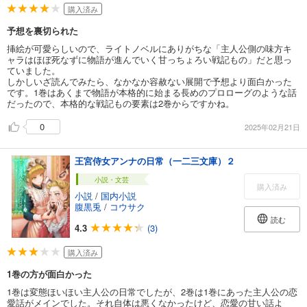
購入済み
予想を裏切られた
挿絵が可愛らしいので、ライトノベルにありがちな「主人公側の味方キ
ャラはほぼ死なずに物語が進んでいく甘っちょろい戦記もの」だと思っ
ていました。
しかしいざ読んでみたら、なかなか容赦ない展開で予想より面白かった
です。1巻はあくまで物語が本格的に始まる長めのプロローグのような話
だったので、本格的な戦記もの要素は2巻からですかね。
0
2025年02月21日
王宮侍女アンナの日常（一二三文庫）２
小説・文芸
購入済み
小説
/
国内小説
腹黒兎
/
コウサク
読む
4.3
(3)
購入済み
1巻の方が面白かった
1巻は変態ほいほい主人公の日常でしたが、2巻は1巻にあった主人公の恋
愛話がメインでした。それ自体は悪くなかったけど、恋愛の甘い話よ