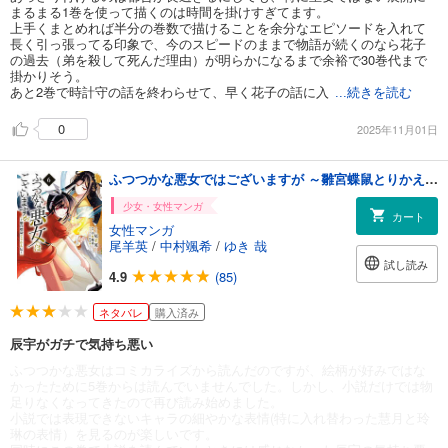
まるまる1巻を使って描くのは時間を掛けすぎてます。
上手くまとめれば半分の巻数で描けることを余分なエピソードを入れて
長く引っ張ってる印象で、今のスピードのままで物語が続くのなら花子
の過去（弟を殺して死んだ理由）が明らかになるまで余裕で30巻代まで
掛かりそう。
あと2巻で時計守の話を終わらせて、早く花子の話に入
...続きを読む
0
2025年11月01日
ふつつかな悪女ではございますが ～雛宮蝶鼠とりかえ伝～: 6【電子限定描き下ろしマンガ付き】
少女・女性マンガ
カート
女性マンガ
尾羊英
/
中村颯希
/
ゆき 哉
試し読み
4.9
(85)
ネタバレ
購入済み
辰宇がガチで気持ち悪い
ふつつかな悪女はコミカライズから読んだのですが、絵柄が好みではな
かったために5巻からは読んでいませんでした。しかし、小説だけでは物
足りなくなってきたので再び読み始めました。
小説では表現できないキャラの細やかな表情(特に入れ替わった慧月と玲
琳の表情）を見るのが楽しいです。