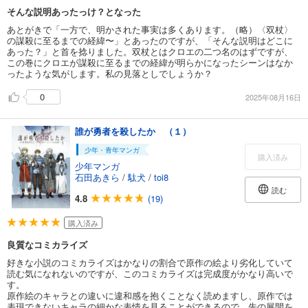
そんな説明あったっけ？となった
あとがきで「一方で、明かされた事実は多くあります。（略）〈双杖〉
の謀殺に至るまでの経緯〜」とあったのですが、「そんな説明はどこに
あった？」と首を捻りました。双杖とはクロエの二つ名のはずですが、
この巻にクロエが謀殺に至るまでの経緯が明らかになったシーンはなか
ったような気がします。私の見落としでしょうか？
0
2025年08月16日
誰が勇者を殺したか （１）
少年・青年マンガ
購入済み
少年マンガ
石田あきら
/
駄犬
/
toi8
読む
4.8
(19)
購入済み
良質なコミカライズ
好きな小説のコミカライズはかなりの割合で原作の絵より劣化していて
読む気になれないのですが、このコミカライズは完成度がかなり高いで
す。
原作絵のキャラとの違いに違和感を抱くことなく読めますし、原作では
表現できないキャラの細かな表情を見ることができるので、先の展開を