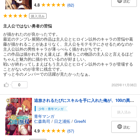
読む
4.8
(62)
購入済み
主人公ではない勇者の苦悩
が描かれたのが良かったです。
最近のテンプレ展開の作品は主人公とヒロイン以外のキャラの苦悩や葛
藤が描かれることがあまりなく、主人公をモテモテにさせるためなのか
主人公以外の男性キャラが薄っぺらく描かれがちです。
この作品は描かれ方さえ違えば、勇者もこの物語の主人公と言えるほど
ちゃんと魅力的に描かれているのが好ましい。
戦いが終わってしまえばもう主人公とヒロイン以外のキャラが登場する
ことがないのが非常に残念です。
ずっと今のメンバーでの活躍が見たかったなぁ。
0
2025年11月08日
追放されるたびにスキルを手に入れた俺が、100の異世界で2周目無双【電子単行本】 2
少年・青年マンガ
購入済み
青年マンガ
仁森島司
/
日之浦拓
/
GreeN
読む
4.9
(57)