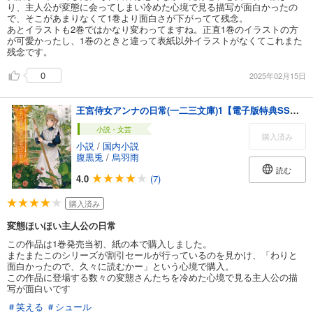
り、主人公が変態に会ってしまい冷めた心境で見る描写が面白かったの
で、そこがあまりなくて1巻より面白さが下がってて残念。
あとイラストも2巻ではかなり変わってますね。正直1巻のイラストの方
が可愛かったし、1巻のときと違って表紙以外イラストがなくてこれまた
残念です。
0
2025年02月15日
王宮侍女アンナの日常(一二三文庫)1【電子版特典SS付き】
小説・文芸
購入済み
小説
/
国内小説
腹黒兎
/
烏羽雨
読む
4.0
(7)
購入済み
変態ほいほい主人公の日常
この作品は1巻発売当初、紙の本で購入しました。
またまたこのシリーズが割引セールが行っているのを見かけ、「わりと
面白かったので、久々に読むかー」という心境で購入。
この作品に登場する数々の変態さんたちを冷めた心境で見る主人公の描
写が面白いです
＃笑える
＃シュール