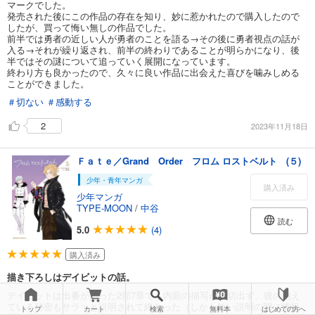
マークでした。
発売された後にこの作品の存在を知り、妙に惹かれたので購入したので
したが、買って悔い無しの作品でした。
前半では勇者の近しい人が勇者のことを語る→その後に勇者視点の話が
入る→それが繰り返され、前半の終わりであることが明らかになり、後
半ではその謎について追っていく展開になっています。
終わり方も良かったので、久々に良い作品に出会えた喜びを噛みしめる
ことができました。
＃切ない
＃感動する
2
2023年11月18日
Ｆａｔｅ／Grand Order フロム ロストベルト (５)
少年・青年マンガ
購入済み
少年マンガ
TYPE-MOON
/
中谷
読む
5.0
(4)
購入済み
描き下ろしはデイビットの話。
デイビットは出番があった2部7章でも内面の描写が一切出ず、彼の抱え
ている秘密もサラッと説明されて終わった（しかも短い説明の間に情報
トップ
カート
検索
無料本
はじめての方へ