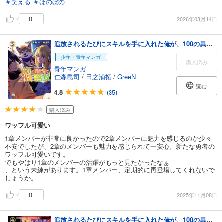
＃笑える
＃ほのぼの
0
2026年03月14日
追放されるたびにスキルを手に入れた俺が、100の異世界で2周目無双【電子単行本】 5
少年・青年マンガ
購入済み
青年マンガ
仁森島司
/
日之浦拓
/
GreeN
読む
4.8
(35)
購入済み
ワッフル可愛い
1章メンバーが非常に良かったので2章メンバーに魅力を感じるのか少々
不安でしたが、2章のメンバーも魅力を感じられて一安心。新たな勇者の
ワッフル可愛いです。
でもやはり1章のメンバーの活躍がもっと見たかったなぁ
、という未練があります。1章メンバー、定期的に再登場してくれないで
しょうか。
0
2025年11月08日
追放されるたびにスキルを手に入れた俺が、100の異世界で2周目無双【電子単行本】 4