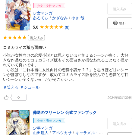
少女・女性マンガ
購入済み
少女マンガ
あるてぃ
/
かざなみ
/
ゆき 哉
読む
5.0
(8)
購入済み
コミカライズ版も面白い
小説が女性向けの恋愛小説とは思えないほど笑えるシーンが多く、大好
きな作品なのでコミカライズ版もその面白さが損なわれることなく描か
れていて良いです。
小説は「これ本当に女性向けの恋愛小説か？？」と思うほど甘いシー
ンがほぼなしなのですが、改めてコミカライズ版を読んでも恋愛的な甘
いシーンが全くないw だがそこがいい。
＃笑える
＃シュール
0
2024年03月30日
葬送のフリーレン 公式ファンブック
少年・青年マンガ
購入済み
少年マンガ
山田鐘人
/
アベツカサ
/
キャラメル・ママ