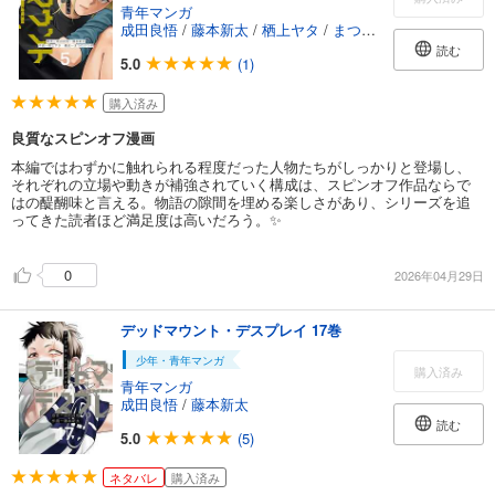
青年マンガ
成田良悟
/
藤本新太
/
栖上ヤタ
/
まつたけうめ
読む
5.0
(1)
購入済み
良質なスピンオフ漫画
本編ではわずかに触れられる程度だった人物たちがしっかりと登場し、
それぞれの立場や動きが補強されていく構成は、スピンオフ作品ならで
はの醍醐味と言える。物語の隙間を埋める楽しさがあり、シリーズを追
ってきた読者ほど満足度は高いだろう。✨
0
2026年04月29日
デッドマウント・デスプレイ 17巻
少年・青年マンガ
購入済み
青年マンガ
成田良悟
/
藤本新太
読む
5.0
(5)
ネタバレ
購入済み