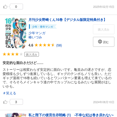
0
2025年02月15日
月刊少女野崎くん16巻【デジタル版限定特典付き】
少年・青年マンガ
購入済み
少年マンガ
椿いづみ
読む
4.6
(58)
購入済み
安定的な面白さだけど……
ストーリーは相変わらず安定的に面白いです。亀並みの遅さですが、恋
愛模様も少しずつ進展しているし、ギャグのテンポもノリも良い。ただ
ギャグ漫画で16巻も続いているとワンパターン要素も増えて来ているの
で、そろそろメインキャラ達の中でカップルになるみたいな展開がほし
いかも。
＃笑える
3
2024年08月10日
私と陛下の後宮生存戦略 (1) ‐不幸な妃は巻き戻れない‐