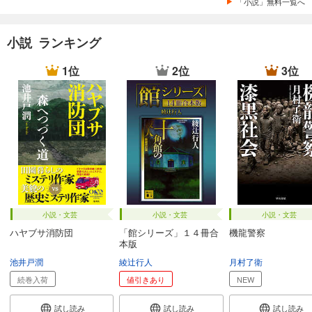
「小説」無料一覧へ
小説 ランキング
1位
2位
3位
小説・文芸
小説・文芸
小説・文芸
ハヤブサ消防団
「館シリーズ」１４冊合
機龍警察
本版
池井戸潤
綾辻行人
月村了衛
続巻入荷
値引きあり
NEW
試し読み
試し読み
試し読み