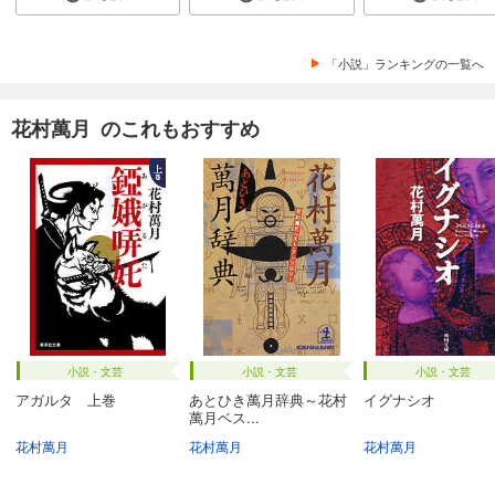
「小説」ランキングの一覧へ
花村萬月 のこれもおすすめ
小説・文芸
小説・文芸
小説・文芸
アガルタ 上巻
あとひき萬月辞典～花村
イグナシオ
萬月ベス...
花村萬月
花村萬月
花村萬月