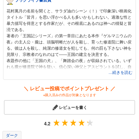
花村萬月の名前を聞くと、サラダ油のシーン（！）で印象深い映画化
タイトル「皆月」を思い浮かべる人も多いかもしれない。過激な性と
暴力描写を得意とする作家だが、その根底にあるのは神への猜疑と冒
涜である。
著者の「王国記シリーズ」の第一章目にあたる本作『ゲルマニウムの
夜』の主人公・朧は、頭脳明晰だが人を殺し、育った修道院に舞い戻
る。彼は人を殺し、純潔の修道女を犯しても、何の罰も下さない神を
見限り、宗教者のなれのはて――王国の建立を決意する。
表題作の他に「王国の犬」、「舞踏会の夜」が収録されている。いず
れも朧が修道院で神を疑い、信心深い神父とアスピラントを試し、自
...続きを読む
我に目覚めるまでの小編だ。修道院という本来神聖であるはずの場所
で行われている暴力、虐待、同性愛の生々しく残酷な描写は圧巻。な
お、2005年に大森立嗣監督・新井浩文主演で映画化もされている。
＼ レビュー投稿でポイントプレゼント ／
※購入済みの作品が対象となります
レビューを書く
4.2
ダーク