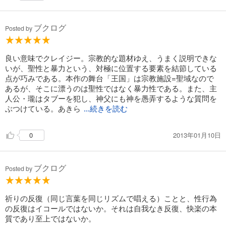
ブクログ
Posted by
良い意味でクレイジー。宗教的な題材ゆえ、うまく説明できな
いが、聖性と暴力という、対極に位置する要素を結節している
点が巧みである。本作の舞台「王国」は宗教施設=聖域なので
あるが、そこに漂うのは聖性ではなく暴力性である。また、主
人公・瓏はタブーを犯し、神父にも神を愚弄するような質問を
ぶつけている。あきら
...続きを読む
2013年01月10日
0
ブクログ
Posted by
祈りの反復（同じ言葉を同じリズムで唱える）ことと、性行為
の反復はイコールではないか。それは自我なき反復、快楽の本
質であり至上ではないか。