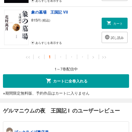
あらすじを表示する
象の墓場 王国記 VII
815
円 (税込)
カート
試し読み
あらすじを表示する
<<
<
1
・
・
・
>
>>
1～7巻配信中
カートに全巻入れる
※期間限定無料版、予約作品はカートに入りません
ゲルマニウムの夜 王国記 I のユーザーレビュー
ブックライブ書店員