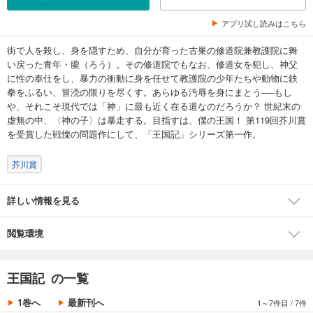
アプリ試し読みはこちら
街で人を殺し、身を隠すため、自分が育った古巣の修道院兼教護院に舞
い戻った青年・朧（ろう）。その修道院でもなお、修道女を犯し、神父
に性の奉仕をし、暴力の衝動に身を任せて教護院の少年たちや動物に鉄
拳をふるい、冒涜の限りを尽くす。あらゆる汚辱を身にまとう──もし
や、それこそ現代では「神」に最も近く在る道なのだろうか？ 世紀末の
虚無の中、〈神の子〉は暴走する。目指すは、僕の王国！ 第119回芥川賞
を受賞した戦慄の問題作にして、「王国記」シリーズ第一作。
芥川賞
詳しい情報を見る
閲覧環境
王国記 の一覧
1巻へ
最新刊へ
1～7件目
/
7件