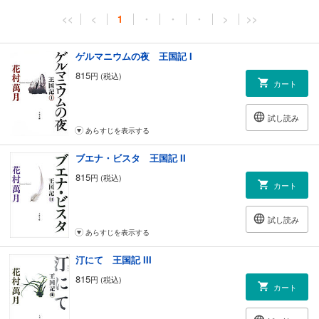
<<
<
1
・
・
・
>
>>
ゲルマニウムの夜 王国記 I
815
円 (税込)
カート
試し読み
あらすじを表示する
ブエナ・ビスタ 王国記 II
815
円 (税込)
カート
試し読み
あらすじを表示する
汀にて 王国記 III
815
円 (税込)
カート