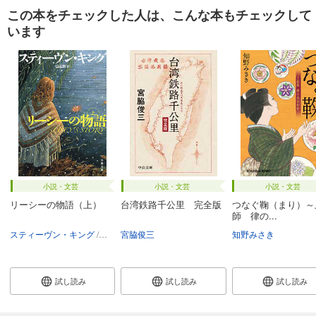
この本をチェックした人は、こんな本もチェックして
います
小説・文芸
小説・文芸
小説・文芸
リーシーの物語（上）
台湾鉄路千公里 完全版
つなぐ鞠（まり）～
師 律の...
スティーヴン・キング
白石朗
宮脇俊三
知野みさき
試し読み
試し読み
試し読み