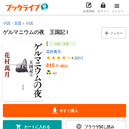
会員登録
ログイン
メニュー
小説・文芸
小説
ゲルマニウムの夜 王国記 I
フォロー
小説・文芸
花村萬月
4.2
(31)
815
円 (税込)
4
pt
今すぐ購入
カートに入れる
ブラウザ試し読み