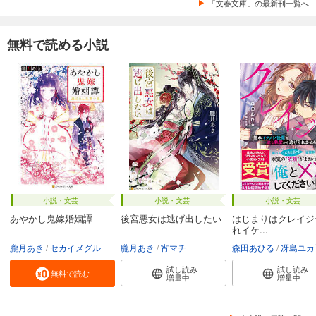
「文春文庫」の最新刊一覧へ
無料で読める小説
小説・文芸
小説・文芸
小説・文芸
あやかし鬼嫁婚姻譚
後宮悪女は逃げ出したい
はじまりはクレイジ
れイケ...
朧月あき
セカイメグル
朧月あき
宵マチ
森田あひる
冴島ユカ
試し読み
試し読み
無料で読む
増量中
増量中