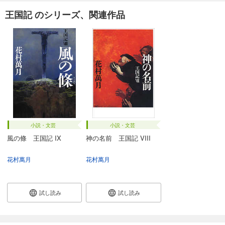
王国記 のシリーズ、関連作品
小説・文芸
小説・文芸
風の條 王国記 IX
神の名前 王国記 VIII
花村萬月
花村萬月
試し読み
試し読み