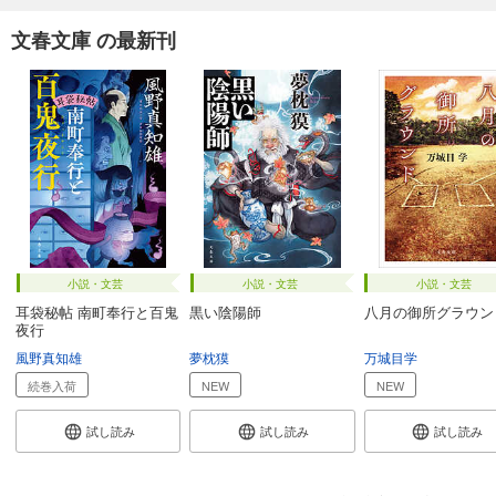
文春文庫 の最新刊
小説・文芸
小説・文芸
小説・文芸
耳袋秘帖 南町奉行と百鬼
黒い陰陽師
八月の御所グラウン
夜行
風野真知雄
夢枕獏
万城目学
続巻入荷
NEW
NEW
試し読み
試し読み
試し読み