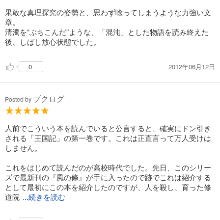
果敢な真理探究の姿勢と、思わず唸ってしまうような力強い文
章。
清濁を“ぶちこんだ”ような、「混沌」とした物語を読み終えた
後、しばし放心状態でした。
2012年06月12日
0
ブクログ
Posted by
人前でこういう本を読んでいると公言すると、確実にドン引き
される「王国記」の第一巻です。これは正直言って万人受けは
しません。
これをはじめて読んだのが高校時代でした。先日、このシリー
ズで最新刊の『風の條』が手に入ったので跡でこれは紹介する
として最初にこの本を紹介したのですが、人を殺し、育った修
道院
...続きを読む