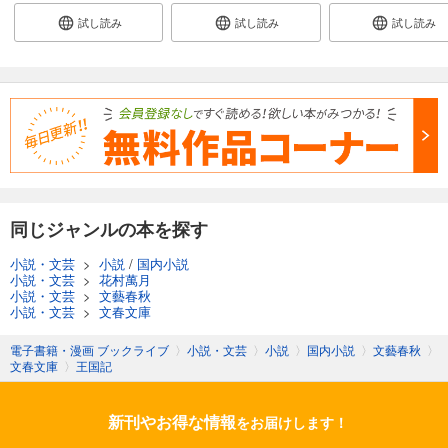
試し読み
試し読み
試し読み
同じジャンルの本を探す
小説・文芸
>
小説
/
国内小説
小説・文芸
>
花村萬月
小説・文芸
>
文藝春秋
小説・文芸
>
文春文庫
電子書籍・漫画 ブックライブ
〉
小説・文芸
〉
小説
〉
国内小説
〉
文藝春秋
〉
文春文庫
〉
王国記
新刊やお得な情報
をお届けします！