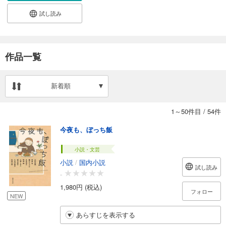
試し読み
作品一覧
新着順
1～50件目
/
54件
今夜も、ぼっち飯
小説・文芸
小説
/
国内小説
試し読み
-
1,980円 (税込)
フォロー
NEW
あらすじを表示する