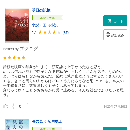
明日の記憶
小説・文芸
カート
小説
/
国内小説
4.1
(37)
試し読み
ブクログ
Posted by
昔観た映画の印象がつよく、渡辺謙は上手かったなと思う。
いつも慣れた渋谷で迷子になる描写が生々しく、こんな気持ちなのか…
と、はらはらしながら読んだ。必死に繋ぎ止めようとするたくさんのメ
モも、きっと周りの人からはバレてるんだろうなと思いつつも、本人の
一生懸命さに、微笑ましくも辛くも思ってしまう。
変わってゆくことをおおらかに受け止める、そんな社会でありたいと思
う。
0
2026年07月26日
海の見える理髪店
小説・文芸