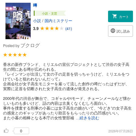
噂
小説・文芸
カート
小説
/
国内ミステリー
3.9
(41)
試し読み
ブクログ
Posted by
香水の新作ブランド、ミリエルの宣伝プロジェクトとして渋谷の女子高
生の間にある噂が広められる。
『レインマンが出没して女の子の足首を切っちゃうけど、ミリエルをつ
けていると狙われないんだって』
企画会社が女子高生モニターを雇って流した創作の噂だったはずだが、
実際に足首を切断された女子高生の遺体が発見される。
2000年代の渋谷が舞台で、コギャルやiモード、チェーンメールなど懐か
しいものも多いけど、話の内容は古臭くなくむしろ面白い。
事件を捜査する刑事の小暮には女子高生の娘がいて、“今どき”の女子高生
の感覚とのギャップがあったり助言をもらったりの凸凹感がいい。
また小暮の相棒となる本庁の女性警部補
...続きを読む
0
2026年07月26日