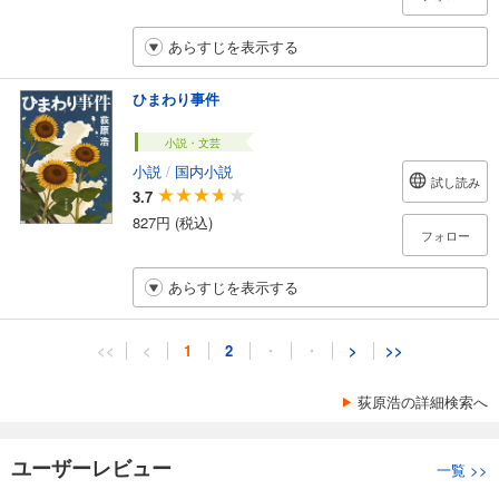
あらすじを表示する
ひまわり事件
小説・文芸
小説
/
国内小説
試し読み
3.7
827円 (税込)
フォロー
あらすじを表示する
<<
<
1
2
・
・
>
>>
荻原浩の詳細検索へ
ユーザーレビュー
一覧
>>