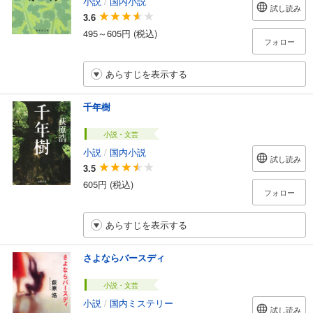
小説
/
国内小説
試し読み
3.6
495～605円 (税込)
フォロー
あらすじを表示する
千年樹
小説・文芸
小説
/
国内小説
試し読み
3.5
605円 (税込)
フォロー
あらすじを表示する
さよならバースディ
小説・文芸
小説
/
国内ミステリー
試し読み