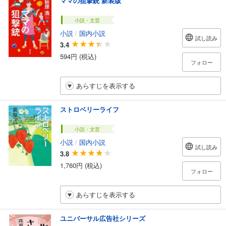
ママの狙撃銃 新装版
小説・文芸
小説
/
国内小説
試し読み
3.4
594円 (税込)
フォロー
あらすじを表示する
ストロベリーライフ
小説・文芸
小説
/
国内小説
試し読み
3.8
1,760円 (税込)
フォロー
あらすじを表示する
ユニバーサル広告社シリーズ