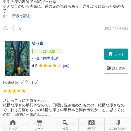
中学の美術教師で画家だった母
そんな母のいる実家に、弟の充の説得もあり十六年ぶりに帰った娘の杏
子
か
...続きを読む
0
2026年07月14日
笑う森
小説・文芸
カート
小説
/
国内小説
4.2
(30)
試し読み
ブクログ
Posted by
さいっこうに面白かった。
結構な厚さの単行本なので、日曜に読み始めたものの、結構な厚さなの
でこれは月曜からこの結構な厚さの単行本と同伴出勤か、と、思ってた
のに、日曜に一気読みよ…。
めちゃくちゃ面白かった。これはまた…全力でおすすめしたい本やな
あ。
トップ
カート
検索
無料本
はじめての方へ