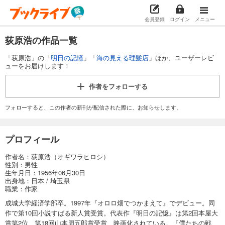
会員登録
ログイン
メニュー
荻原浩の作品一覧
「荻原浩」の「
明日の記憶
」「
海の見える理髪店
」ほか、ユーザーレビ
ューをお届けします！
作者を
フォローする
フォローすると、この作者の新刊が配信された際に、お知らせします。
プロフィール
作者名：荻原浩（オギワラヒロシ）
性別：男性
生年月日：1956年06月30日
出身地：日本 / 埼玉県
職業：作家
成城大学経済学部卒。1997年『オロロ畑でつかまえて』でデビュー。同
作で第10回小説すばる新人賞受賞。代表作『明日の記憶』は第2回本屋大
賞第2位、第18回山本周五郎賞受賞、映画化されている。『僕たちの戦