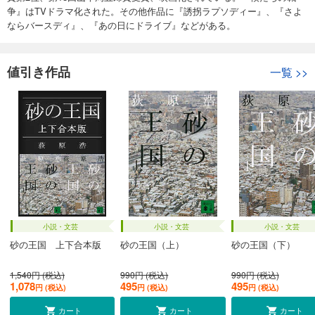
争』はTVドラマ化された。その他作品に『誘拐ラプソディー』、『さよ
ならバースディ』、『あの日にドライブ』などがある。
値引き作品
一覧
>>
小説・文芸
小説・文芸
小説・文芸
砂の王国 上下合本版
砂の王国（上）
砂の王国（下）
1,540円 (税込)
990円 (税込)
990円 (税込)
1,078
495
495
円 (税込)
円 (税込)
円 (税込)
カート
カート
カート