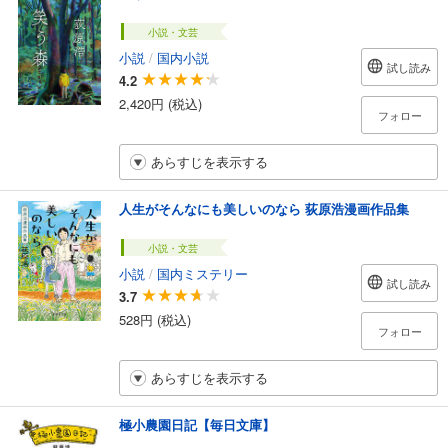
小説・文芸
小説
/
国内小説
試し読み
4.2
2,420円 (税込)
フォロー
あらすじを表示する
人生がそんなにも美しいのなら 荻原浩漫画作品集
小説・文芸
小説
/
国内ミステリー
試し読み
3.7
528円 (税込)
フォロー
あらすじを表示する
極小農園日記【毎日文庫】