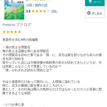
カート
小説
/
国内小説
3.8
(33)
試し読み
ブクログ
Posted by
表題作を含む6作の短編集
・海の見える理髪店
海の見える辺鄙な所にある理髪店
その理髪店を訪れた客である「僕」に、店主は髪を切りながら自らの過
去を語り始める
昔やっていた店には大物俳優や政財界の名士が訪れてきたというが、今
は何故こんなところで営業しているのか？
「僕」がわざわざ訪れた理由とは？
やはり表題作だけあって面白いし、人情味に溢れている
特に、店主が最後に髪を整えるところがいい
果たして、その行為は職人の気持ちだけではなかっただろうと容易に想
像できるような余韻
・いつか来た道