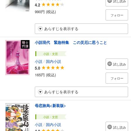
試し読み
4.2
990円 (税込)
フォロー
あらすじを表示する
小説現代 緊急特集 この災厄に思うこと
小説・文芸
小説
/
国内小説
試し読み
5.0
165円 (税込)
フォロー
あらすじを表示する
母恋旅烏<新装版>
小説・文芸
小説
/
国内小説
試し読み