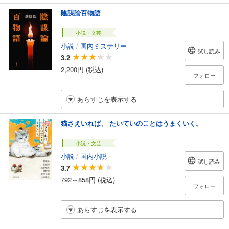
陰謀論百物語
小説・文芸
小説
/
国内ミステリー
試し読み
3.2
2,200円 (税込)
フォロー
あらすじを表示する
猫さえいれば、 たいていのことはうまくいく。
小説・文芸
小説
/
国内小説
試し読み
3.7
792～858円 (税込)
フォロー
あらすじを表示する