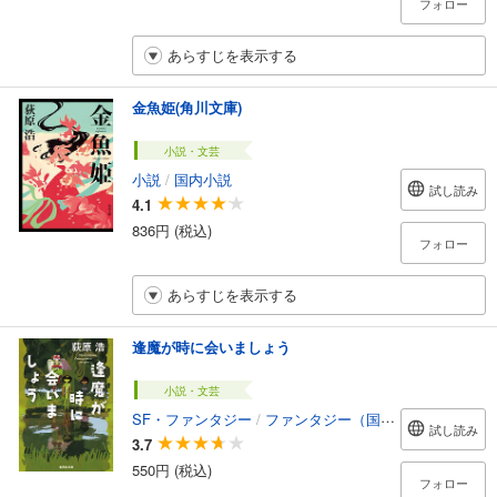
フォロー
あらすじを表示する
金魚姫(角川文庫)
小説・文芸
小説
/
国内小説
試し読み
4.1
836円 (税込)
フォロー
あらすじを表示する
逢魔が時に会いましょう
小説・文芸
SF・ファンタジー
/
ファンタジー（国内）
試し読み
3.7
550円 (税込)
フォロー