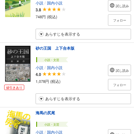
小説
/
国内小説
試し読み
3.8
748円 (税込)
フォロー
あらすじを表示する
砂の王国 上下合本版
小説・文芸
小説
/
国内小説
試し読み
4.0
1,078円 (税込)
フォロー
値引きあり
あらすじを表示する
海馬の尻尾
小説・文芸
小説
/
国内小説