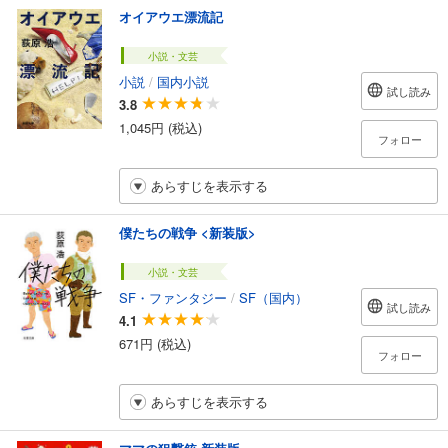
オイアウエ漂流記
小説・文芸
小説
/
国内小説
試し読み
3.8
1,045円 (税込)
フォロー
あらすじを表示する
僕たちの戦争 <新装版>
小説・文芸
SF・ファンタジー
/
SF（国内）
試し読み
4.1
671円 (税込)
フォロー
あらすじを表示する