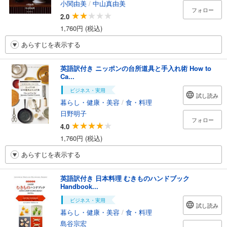
小関由美
/
中山真由美
フォロー
2.0
1,760円 (税込)
あらすじを表示する
英語訳付き ニッポンの台所道具と手入れ術 How to
Ca...
ビジネス・実用
試し読み
暮らし・健康・美容
/
食・料理
日野明子
フォロー
4.0
1,760円 (税込)
あらすじを表示する
英語訳付き 日本料理 むきものハンドブック
Handbook...
ビジネス・実用
試し読み
暮らし・健康・美容
/
食・料理
島谷宗宏