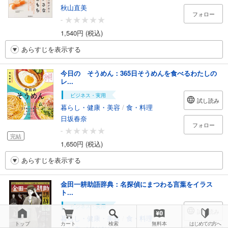
秋山直美
フォロー
-
1,540円 (税込)
あらすじを表示する
今日の そうめん：365日そうめんを食べるわたしの
レ...
ビジネス・実用
試し読み
暮らし・健康・美容
/
食・料理
日坂春奈
フォロー
-
完結
1,650円 (税込)
あらすじを表示する
金田一耕助語辞典：名探偵にまつわる言葉をイラス
ト...
ビジネス・実用
試し読み
暮らし・健康・美容
/
食・料理
トップ
カート
検索
無料本
はじめての方へ