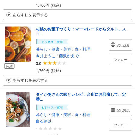
1,760円 (税込)
あらすじを表示する
柑橘のお菓子づくり：マーマレードからタルト、ス
コ...
ビジネス・実用
試し読み
暮らし・健康・美容
/
食・料理
今井ようこ
/
藤沢かえで
フォロー
3.0
完結
1,760円 (税込)
あらすじを表示する
タイかあさんの味とレシピ：台所にお邪魔して、定
番...
ビジネス・実用
試し読み
暮らし・健康・美容
/
食・料理
白石路以
フォロー
-