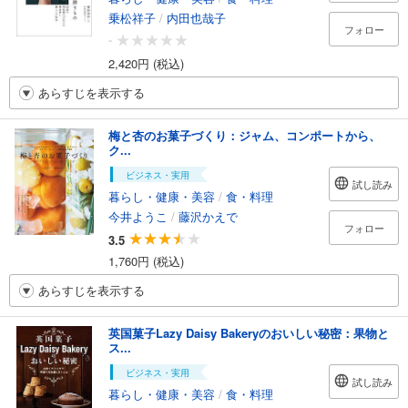
乗松祥子
/
内田也哉子
フォロー
-
2,420円 (税込)
あらすじを表示する
梅と杏のお菓子づくり：ジャム、コンポートから、
ク...
ビジネス・実用
試し読み
暮らし・健康・美容
/
食・料理
今井ようこ
/
藤沢かえで
フォロー
3.5
1,760円 (税込)
あらすじを表示する
英国菓子Lazy Daisy Bakeryのおいしい秘密：果物と
ス...
ビジネス・実用
試し読み
暮らし・健康・美容
/
食・料理