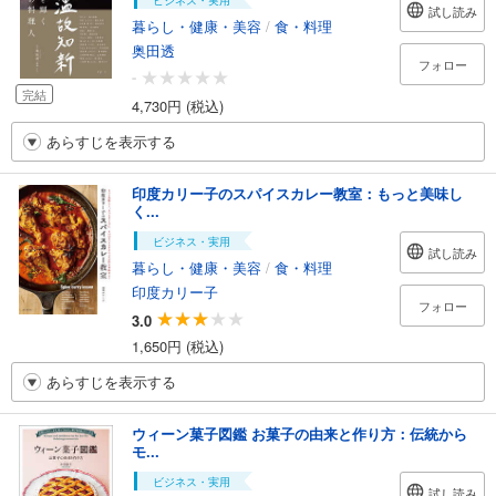
ビジネス・実用
試し読み
暮らし・健康・美容
/
食・料理
奥田透
フォロー
-
完結
4,730円 (税込)
あらすじを表示する
印度カリー子のスパイスカレー教室：もっと美味し
く...
ビジネス・実用
試し読み
暮らし・健康・美容
/
食・料理
印度カリー子
フォロー
3.0
1,650円 (税込)
あらすじを表示する
ウィーン菓子図鑑 お菓子の由来と作り方：伝統から
モ...
ビジネス・実用
試し読み