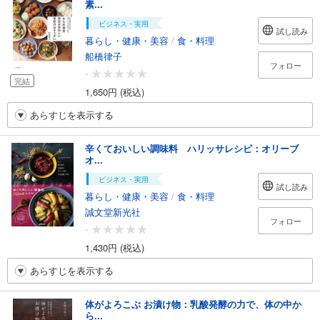
素...
ビジネス・実用
試し読み
暮らし・健康・美容
/
食・料理
船橋律子
フォロー
-
完結
1,650円 (税込)
あらすじを表示する
辛くておいしい調味料 ハリッサレシピ：オリーブ
オ...
ビジネス・実用
試し読み
暮らし・健康・美容
/
食・料理
誠文堂新光社
フォロー
-
1,430円 (税込)
あらすじを表示する
体がよろこぶ お漬け物：乳酸発酵の力で、体の中か
ら...