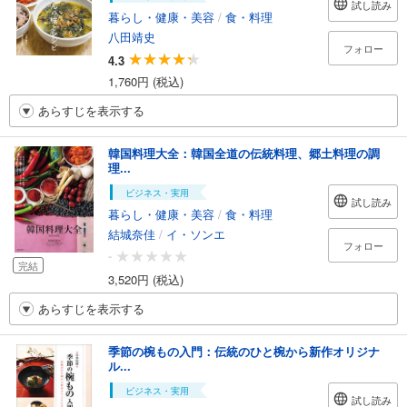
試し読み
暮らし・健康・美容
/
食・料理
八田靖史
フォロー
4.3
1,760円 (税込)
あらすじを表示する
韓国料理大全：韓国全道の伝統料理、郷土料理の調
理...
ビジネス・実用
試し読み
暮らし・健康・美容
/
食・料理
結城奈佳
/
イ・ソンエ
フォロー
-
完結
3,520円 (税込)
あらすじを表示する
季節の椀もの入門：伝統のひと椀から新作オリジナ
ル...
ビジネス・実用
試し読み