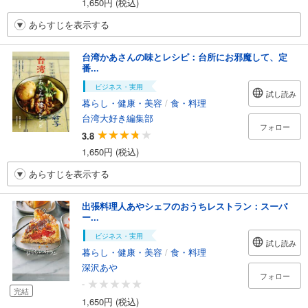
1,650円 (税込)
あらすじを表示する
台湾かあさんの味とレシピ：台所にお邪魔して、定
番...
ビジネス・実用
試し読み
暮らし・健康・美容
/
食・料理
台湾大好き編集部
フォロー
3.8
1,650円 (税込)
あらすじを表示する
出張料理人あやシェフのおうちレストラン：スーパ
ー...
ビジネス・実用
試し読み
暮らし・健康・美容
/
食・料理
深沢あや
フォロー
-
完結
1,650円 (税込)