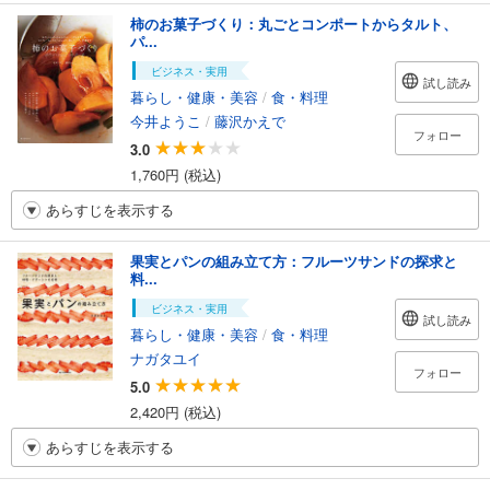
柿のお菓子づくり：丸ごとコンポートからタルト、
パ...
ビジネス・実用
試し読み
暮らし・健康・美容
/
食・料理
今井ようこ
/
藤沢かえで
フォロー
3.0
1,760円 (税込)
あらすじを表示する
果実とパンの組み立て方：フルーツサンドの探求と
料...
ビジネス・実用
試し読み
暮らし・健康・美容
/
食・料理
ナガタユイ
フォロー
5.0
2,420円 (税込)
あらすじを表示する