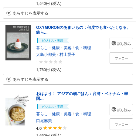
1,540円 (税込)
あらすじを表示する
OXYMORONのあまいもの：何度でも食べたくなる、
飾ら...
ビジネス・実用
試し読み
暮らし・健康・美容
/
食・料理
大島小都美
/
村上愛子
フォロー
-
1,760円 (税込)
あらすじを表示する
おはよう！ アジアの朝ごはん：台湾・ベトナム・韓
国...
ビジネス・実用
試し読み
暮らし・健康・美容
/
食・料理
口尾麻美
フォロー
4.0
1,650円 (税込)