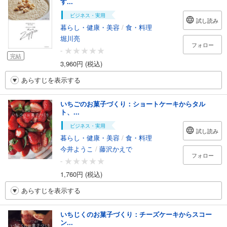
す...
ビジネス・実用
試し読み
暮らし・健康・美容
/
食・料理
堀川亮
フォロー
-
完結
3,960円 (税込)
あらすじを表示する
いちごのお菓子づくり：ショートケーキからタル
ト、...
ビジネス・実用
試し読み
暮らし・健康・美容
/
食・料理
今井ようこ
/
藤沢かえで
フォロー
-
1,760円 (税込)
あらすじを表示する
いちじくのお菓子づくり：チーズケーキからスコー
ン...