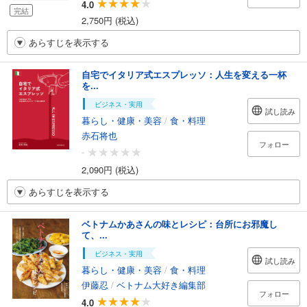
4.0
完結
2,750円 (税込)
あらすじを表示する
自宅でイタリア式エスプレッソ：人生を変える一杯
を...
ビジネス・実用
試し読み
暮らし・健康・美容
/
食・料理
赤石将也
フォロー
-
2,090円 (税込)
あらすじを表示する
ベトナムかあさんの味とレシピ：台所にお邪魔し
て、...
ビジネス・実用
試し読み
暮らし・健康・美容
/
食・料理
伊藤忍
/
ベトナム大好き編集部
フォロー
4.0