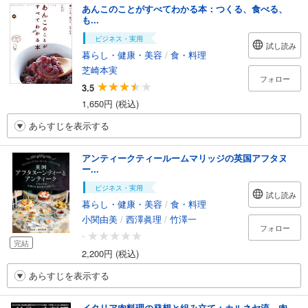
あんこのことがすべてわかる本：つくる、食べる、
も...
ビジネス・実用
試し読み
暮らし・健康・美容
/
食・料理
芝崎本実
フォロー
3.5
1,650円 (税込)
あらすじを表示する
アンティークティールームマリッジの英国アフタヌ
ー...
ビジネス・実用
試し読み
暮らし・健康・美容
/
食・料理
小関由美
/
西澤眞理
/
竹澤一
フォロー
-
完結
2,200円 (税込)
あらすじを表示する
イタリア肉料理の発想と組み立て：カルネヤ流 肉