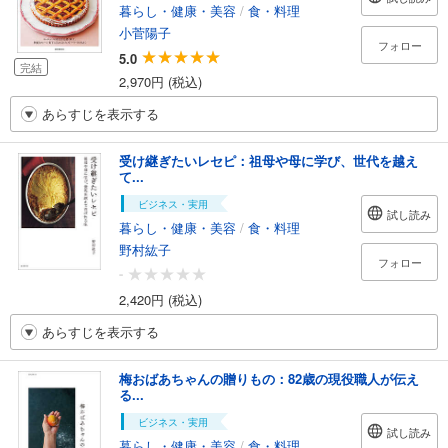
暮らし・健康・美容
/
食・料理
小菅陽子
フォロー
5.0
完結
2,970円 (税込)
あらすじを表示する
受け継ぎたいレセピ：祖母や母に学び、世代を越え
て...
ビジネス・実用
試し読み
暮らし・健康・美容
/
食・料理
野村紘子
フォロー
-
2,420円 (税込)
あらすじを表示する
梅おばあちゃんの贈りもの：82歳の現役職人が伝え
る...
ビジネス・実用
試し読み
暮らし・健康・美容
/
食・料理