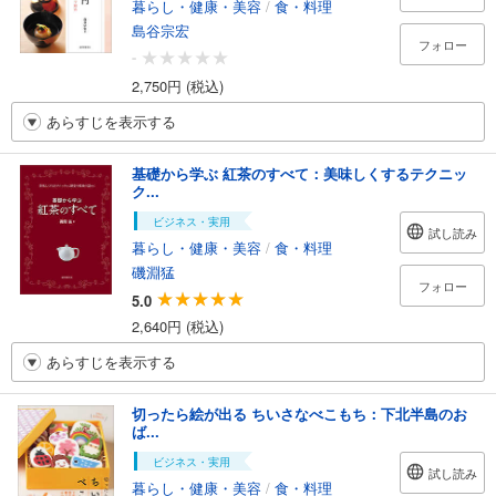
暮らし・健康・美容
/
食・料理
島谷宗宏
フォロー
-
2,750円 (税込)
あらすじを表示する
基礎から学ぶ 紅茶のすべて：美味しくするテクニッ
ク...
ビジネス・実用
試し読み
暮らし・健康・美容
/
食・料理
磯淵猛
フォロー
5.0
2,640円 (税込)
あらすじを表示する
切ったら絵が出る ちいさなべこもち：下北半島のお
ば...
ビジネス・実用
試し読み
暮らし・健康・美容
/
食・料理