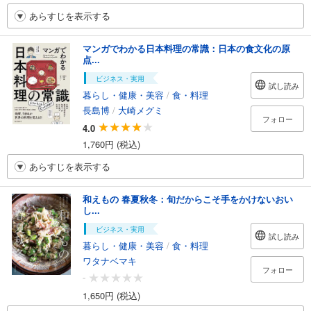
あらすじを表示する
マンガでわかる日本料理の常識：日本の食文化の原
点...
ビジネス・実用
試し読み
暮らし・健康・美容
/
食・料理
長島博
/
大崎メグミ
フォロー
4.0
1,760円 (税込)
あらすじを表示する
和えもの 春夏秋冬：旬だからこそ手をかけないおい
し...
ビジネス・実用
試し読み
暮らし・健康・美容
/
食・料理
ワタナベマキ
フォロー
-
1,650円 (税込)