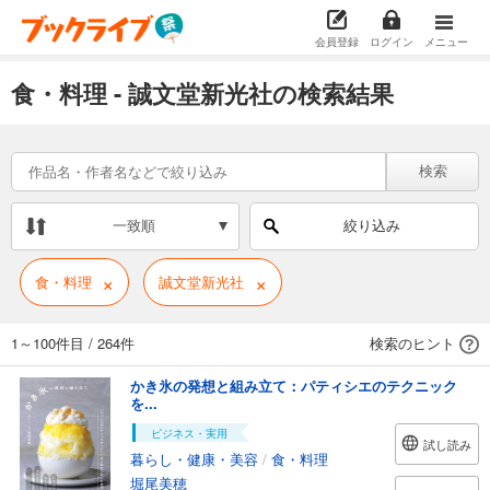
会員登録
ログイン
メニュー
食・料理 - 誠文堂新光社の検索結果
検索
一致順
絞り込み
×
×
食・料理
誠文堂新光社
1～100件目
/
264件
検索のヒント
かき氷の発想と組み立て：パティシエのテクニック
を...
ビジネス・実用
試し読み
暮らし・健康・美容
/
食・料理
堀尾美穂