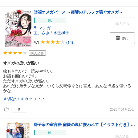
財閥オメガバース ～復讐のアルファ喘ぐオメガ～
BL
購入済み
BLマンガ
宝井さき
/
水壬楓子
読む
4.1
(14)
購入済み
オメガの扱いが酷い
絵もきれいで、読みやすい。
お話も面白いです。
ただオメガの扱いが酷い。
あれだけ弟ラブな兄が、いくら父親命令とは言え、あんな待遇を強いる
かな。
＃切ない
＃カッコいい
0
2023年01月25日
獅子帝の宦官長 寵愛の嵐に攫われて【イラスト付き】【単行本書き下ろしSS付き】
BL
購入済み