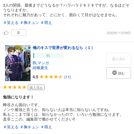
3人の関係、最後までどうなるか？ハラハラドキドキですが、なるほどそ
うなりますか。
それぞれに魅力があって、とにかく、面白くて目がはなせません。
＃笑える
＃胸キュン
＃萌え
0
2022年11月09日
俺のキスで世界が変わるなら（１）
BL
購入済み
BLマンガ
紺條夏生
読む
4.5
(11)
購入済み
勉強になります！
蜂谷さん面白いです。
ノンケ最強と言うか、知らない人は本当に知らないんですね。
私もここまで深くは、知らなかったので、いろいろ勉強になります。
是非ここの、編集部で働かせてください‼︎
＃笑える
＃胸キュン
＃萌え