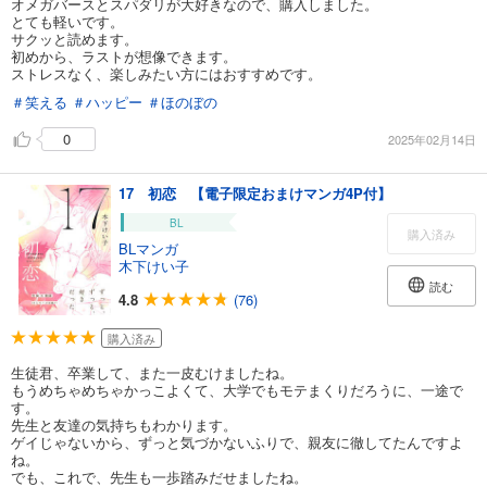
オメガバースとスパダリが大好きなので、購入しました。
とても軽いです。
サクッと読めます。
初めから、ラストが想像できます。
ストレスなく、楽しみたい方にはおすすめです。
＃笑える
＃ハッピー
＃ほのぼの
0
2025年02月14日
17 初恋 【電子限定おまけマンガ4P付】
BL
購入済み
BLマンガ
木下けい子
読む
4.8
(76)
購入済み
生徒君、卒業して、また一皮むけましたね。
もうめちゃめちゃかっこよくて、大学でもモテまくりだろうに、一途で
す。
先生と友達の気持ちもわかります。
ゲイじゃないから、ずっと気づかないふりで、親友に徹してたんですよ
ね。
でも、これで、先生も一歩踏みだせましたね。