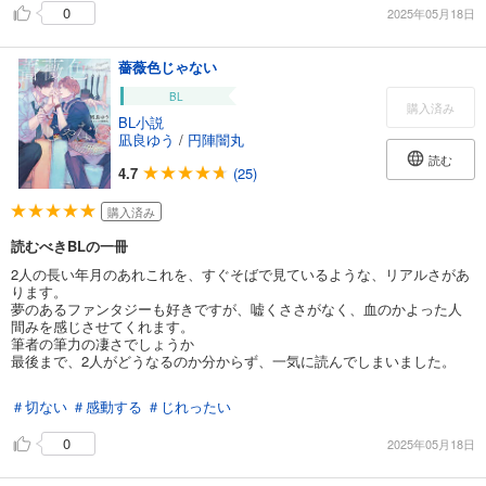
0
2025年05月18日
薔薇色じゃない
BL
購入済み
BL小説
凪良ゆう
/
円陣闇丸
読む
4.7
(25)
購入済み
読むべきBLの一冊
2人の長い年月のあれこれを、すぐそばで見ているような、リアルさがあ
ります。
夢のあるファンタジーも好きですが、嘘くささがなく、血のかよった人
間みを感じさせてくれます。
筆者の筆力の凄さでしょうか
最後まで、2人がどうなるのか分からず、一気に読んでしまいました。
＃切ない
＃感動する
＃じれったい
0
2025年05月18日