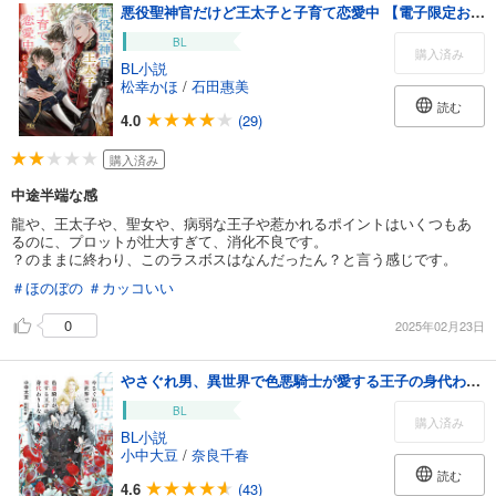
悪役聖神官だけど王太子と子育て恋愛中 【電子限定おまけ付き＆イラスト収録】
BL
購入済み
BL小説
松幸かほ
/
石田惠美
読む
4.0
(29)
購入済み
中途半端な感
龍や、王太子や、聖女や、病弱な王子や惹かれるポイントはいくつもあ
るのに、プロットが壮大すぎて、消化不良です。
？のままに終わり、このラスボスはなんだったん？と言う感じです。
＃ほのぼの
＃カッコいい
0
2025年02月23日
やさぐれ男、異世界で色悪騎士が愛する王子の身代わりとなる
BL
購入済み
BL小説
小中大豆
/
奈良千春
読む
4.6
(43)