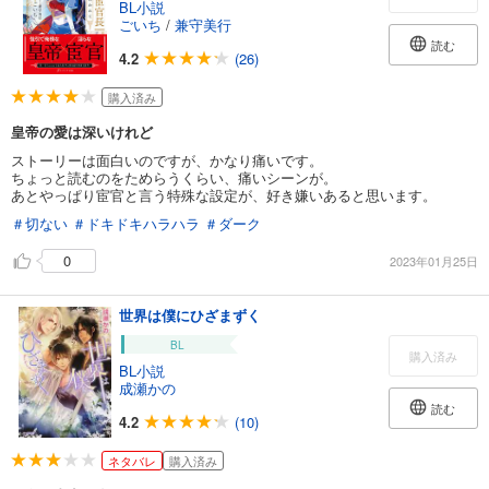
BL小説
ごいち
/
兼守美行
読む
4.2
(26)
購入済み
皇帝の愛は深いけれど
ストーリーは面白いのですが、かなり痛いです。
ちょっと読むのをためらうくらい、痛いシーンが。
あとやっぱり宦官と言う特殊な設定が、好き嫌いあると思います。
＃切ない
＃ドキドキハラハラ
＃ダーク
0
2023年01月25日
世界は僕にひざまずく
BL
購入済み
BL小説
成瀬かの
読む
4.2
(10)
ネタバレ
購入済み