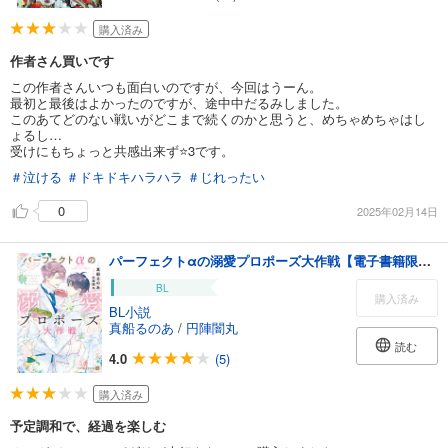
購入済み
作者さん買いです
この作者さんいつも面白いのですが、今回はうーん。
最初と最後はよかったのですが、途中中だるみしました。
このあてどのない戦いがどこまで続くのかと思うと、めちゃめちゃはし
ょるし…
受けにもちょっと共感出来ず⭐️3です。
＃泣ける
＃ドキドキハラハラ
＃じれったい
0
2025年02月14日
パーフェクトαの溺愛プロポーズ大作戦【電子書籍限定版】
BL
購入済み
BL小説
真船るのあ
/
円陣闇丸
読む
4.0
(5)
購入済み
予定調和で、経過を楽しむ