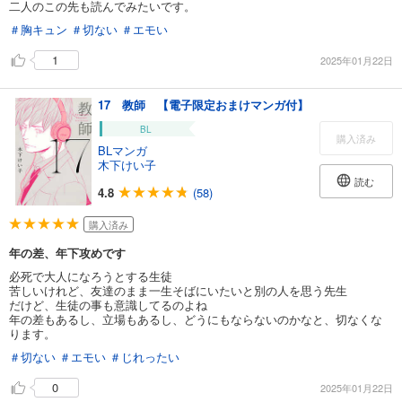
二人のこの先も読んでみたいです。
＃胸キュン
＃切ない
＃エモい
1
2025年01月22日
17 教師 【電子限定おまけマンガ付】
BL
購入済み
BLマンガ
木下けい子
読む
4.8
(58)
購入済み
年の差、年下攻めです
必死で大人になろうとする生徒
苦しいけれど、友達のまま一生そばにいたいと別の人を思う先生
だけど、生徒の事も意識してるのよね
年の差もあるし、立場もあるし、どうにもならないのかなと、切なくな
ります。
＃切ない
＃エモい
＃じれったい
0
2025年01月22日