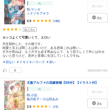
BL
購入済み
BLマンガ
ミナヅキアキラ
読む
4.9
(186)
購入済み
カッコよくて可愛いくて、エロい
共生契約した、その後です。
純愛と言えば聞こえは良いけど、ある意味これは呪い…
片方が死ねば、もう片方も必ず死ぬなんて、もう恐ろしくて外には出せ
ないと思うけど、意外と普通に生活していくんですね。
＃切ない
＃ドキドキハラハラ
＃深い
0
2022年06月15日
王族アルファの花嫁候補【SS付】【イラスト付】
BL
購入済み
BL小説
義月粧子
/
小山田あみ
読む
3.9
(15)