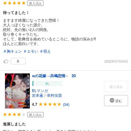
購入済み
待ってました！
ますます綺麗になってきた惣様！
大人っぽくなった源介。
絶対、先の無い2人の関係。
取り巻くキャラたち。
そして、歌舞伎を絡めているところに、物語の深みが‼︎
ほんとに面白いです。
＃胸キュン
＃エモい
＃萌え
0
2022年07月04日
αの花嫁 ─共鳴恋情─ 20
BL
購入済み
BLマンガ
岩本薫
/
幸村佳苗
読む
4.7
(34)
購入済み
進展しました