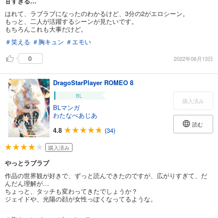
甘すぎる…
はれて、ラブラブになったのわかるけど、3分の2がエロシーン。
もっと、二人が活躍するシーンが見たいです。
もちろんこれも大事だけど。
＃笑える
＃胸キュン
＃エモい
0
2022年06月13日
DragoStarPlayer ROMEO 8
BL
購入済み
BLマンガ
わたなべあじあ
読む
4.8
(34)
購入済み
やっとラブラブ
作品の世界観が好きで、ずっと読んできたのですが、広がりすぎて、だ
んだん理解が…
ちょっと、タッチも変わってきたでしょうか？
ジェイドや、光陽の顔が女性っぽくなってるような。