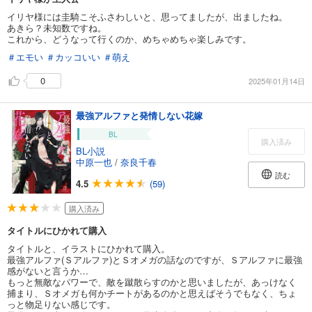
イリヤ様には圭騎こそふさわしいと、思ってましたが、出ましたね。
あきら？未知数ですね。
これから、どうなって行くのか、めちゃめちゃ楽しみです。
＃エモい
＃カッコいい
＃萌え
0
2025年01月14日
最強アルファと発情しない花嫁
BL
購入済み
BL小説
中原一也
/
奈良千春
読む
4.5
(59)
購入済み
タイトルにひかれて購入
タイトルと、イラストにひかれて購入。
最強アルファ(Ｓアルファ)とＳオメガの話なのですが、Ｓアルファに最強
感がないと言うか…
もっと無敵なパワーで、敵を蹴散らすのかと思いましたが、あっけなく
捕まり、Ｓオメガも何かチートがあるのかと思えばそうでもなく、ちょ
っと物足りない感じです。