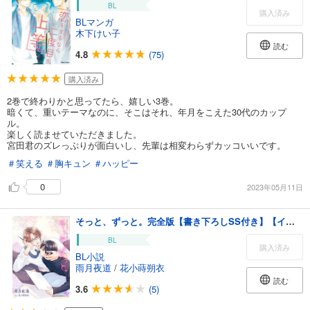
BL
購入済み
BLマンガ
木下けい子
読む
4.8
(75)
購入済み
2巻で終わりかと思ってたら、嬉しい3巻。
暗くて、重いテーマなのに、そこはそれ、年月をこえた30代のカップ
ル。
楽しく読ませていただきました。
宮田君のズレっぷりが面白いし、先輩は相変わらずカッコいいです。
＃笑える
＃胸キュン
＃ハッピー
0
2023年05月11日
そっと、ずっと。完全版【書き下ろしSS付き】【イラスト入り】
BL
購入済み
BL小説
雨月夜道
/
花小蒔朔衣
読む
3.6
(5)