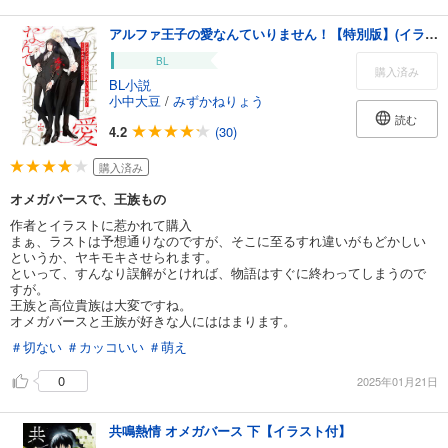
アルファ王子の愛なんていりません！【特別版】(イラスト付き)
BL
購入済み
BL小説
小中大豆
/
みずかねりょう
読む
4.2
(30)
購入済み
オメガバースで、王族もの
作者とイラストに惹かれて購入
まぁ、ラストは予想通りなのですが、そこに至るすれ違いがもどかしい
というか、ヤキモキさせられます。
といって、すんなり誤解がとければ、物語はすぐに終わってしまうので
すが。
王族と高位貴族は大変ですね。
オメガバースと王族が好きな人にははまります。
＃切ない
＃カッコいい
＃萌え
0
2025年01月21日
共鳴熱情 オメガバース 下【イラスト付】