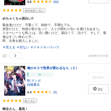
4.6
(53)
無料版購入済み
めちゃくちゃ面白い‼︎
吸血鬼だけど、可愛くて、純粋で、不憫なアル。
美形だけど、何故か影があって、人との関わり合いを避けるあきら。
スターレートなBLとは、言い難いけど、面白くて、泣けて、そして、最
後はすごい終わり方…
即、次巻を購入しました。
＃笑える
＃切ない
＃ドキドキハラハラ
3
2023年01月14日
俺のキスで世界が変わるなら（２）
BL
購入済み
BLマンガ
紺條夏生
読む
4.4
(5)
購入済み
蜂谷さん、最高！