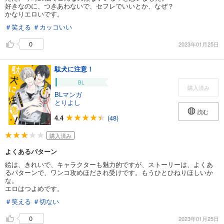
好きなのに、つきあわないで、セフレでいいとか、なぜ？
かなりエロいです。
＃笑える
＃カッコいい
0
2023年01月25日
駄犬に注意！
BL
購入済み
BLマンガ
とりよし
読む
4.4
(48)
購入済み
よくあるパターン
絵は、きれいで、キャラクターも魅力的ですが、ストーリーは、よくあ
るパターンで、ワンコ攻めほだされ受けです。もうひとひねりほしいか
な。
エロはつよめです。
＃笑える
＃切ない
0
2023年01月25日