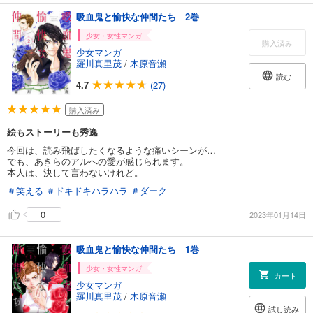
吸血鬼と愉快な仲間たち 2巻
少女・女性マンガ
購入済み
少女マンガ
羅川真里茂
/
木原音瀬
読む
4.7
(27)
購入済み
絵もストーリーも秀逸
今回は、読み飛ばしたくなるような痛いシーンが…
でも、あきらのアルへの愛が感じられます。
本人は、決して言わないけれど。
＃笑える
＃ドキドキハラハラ
＃ダーク
0
2023年01月14日
吸血鬼と愉快な仲間たち 1巻
少女・女性マンガ
カート
少女マンガ
羅川真里茂
/
木原音瀬
試し読み