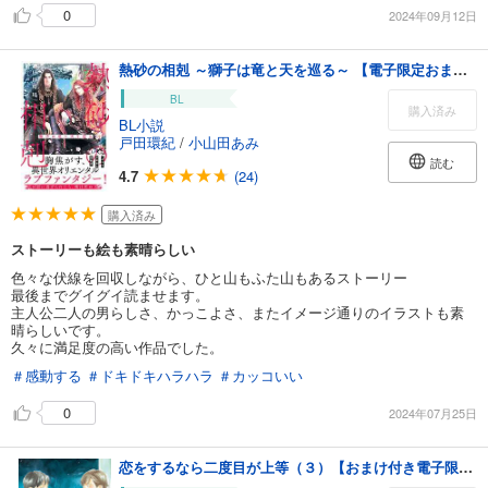
0
2024年09月12日
熱砂の相剋 ～獅子は竜と天を巡る～ 【電子限定おまけ付き＆イラスト収録】
BL
購入済み
BL小説
戸田環紀
/
小山田あみ
読む
4.7
(24)
購入済み
ストーリーも絵も素晴らしい
色々な伏線を回収しながら、ひと山もふた山もあるストーリー
最後までグイグイ読ませます。
主人公二人の男らしさ、かっこよさ、またイメージ通りのイラストも素
晴らしいです。
久々に満足度の高い作品でした。
＃感動する
＃ドキドキハラハラ
＃カッコいい
0
2024年07月25日
恋をするなら二度目が上等（３）【おまけ付き電子限定版】