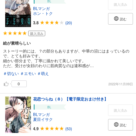
BL
購入済み
BLマンガ
ホン・トク
読む
3.8
(20)
購入済み
絵が素晴らしい
ストーリー的には、？の部分もありますが、中華の沼にはまっているの
で、とても好みです。
細かい部分まで、丁寧に描かれて美しいです。
ただ、受けが女顔のわりに筋肉質なのは違和感が…
＃切ない
＃エモい
＃萌え
0
2022年11月09日
花恋つらね（８）【電子限定おまけ付き】
BL
購入済み
BLマンガ
夏目イサク
読む
4.9
(53)