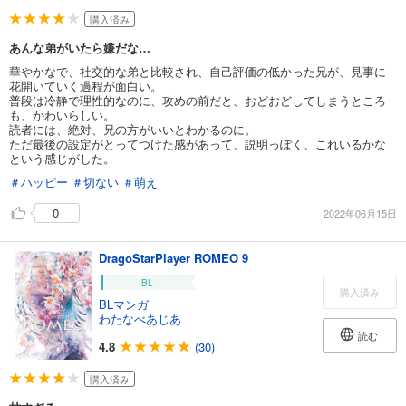
購入済み
あんな弟がいたら嫌だな…
華やかなで、社交的な弟と比較され、自己評価の低かった兄が、見事に
花開いていく過程が面白い。
普段は冷静で理性的なのに、攻めの前だと、おどおどしてしまうところ
も、かわいらしい。
読者には、絶対、兄の方がいいとわかるのに。
ただ最後の設定がとってつけた感があって、説明っぽく、これいるかな
という感じがした。
＃ハッピー
＃切ない
＃萌え
0
2022年06月15日
DragoStarPlayer ROMEO 9
BL
購入済み
BLマンガ
わたなべあじあ
読む
4.8
(30)
購入済み