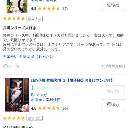
読む
4.9
(17)
購入済み
共鳴シリーズ大好き
共鳴シリーズ中、1番地味なオメガだと思いましたが、実は大人で、知的
で、気配りができて。
反対にアルファのゼロは、ミステリアスで、オーラがあって、年下には
見えないのですが、意外に…です。
＃エモい
＃萌え
＃じれったい
0
2025年01月16日
Ωの花燭 共鳴恋情 １【電子限定おまけマンガ付】
BL
購入済み
BLマンガ
岩本薫
/
幸村佳苗
読む
4.8
(90)
購入済み
イリヤ様が主人公