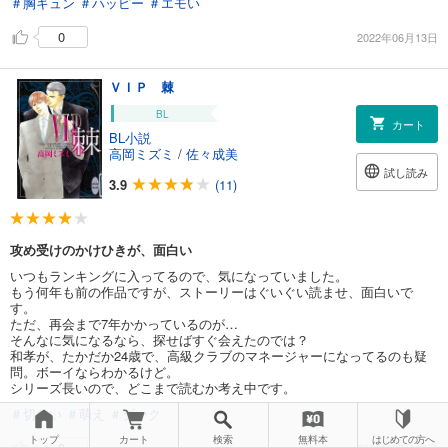
＃胸キュン
＃ハッピー
＃エモい
0
2022年06月13日
ＶＩＰ 棘
BL
カート
BL小説
高岡ミズミ
/
佐々成美
試し読み
3.9
(11)
攻め受けのかけひきが、面白い
いつもランキングに入ってるので、気になっていました。
もう何年も前の作品ですが、ストーリーはぐいぐい読ませ、面白いで
す。
ただ、再会まで7年かかっているのが…
そんなに気になるなら、探せばすぐ会えたのでは？
和孝が、たかだか24歳で、高級クラブのマネージャーになってるのも疑
問。ボーイならわかるけど。
シリーズ長いので、どこまで読むか考え中です。
＃切ない
＃萌え
＃ダーク
トップ
カート
検索
無料本
はじめての方へ
0