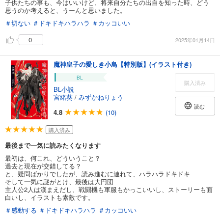
子供たちの事も、今はいいけど、将来自分たちの出自を知った時、どう
思うのか考えると、うーんと思いました。
＃切ない
＃ドキドキハラハラ
＃カッコいい
0
2025年01月14日
魔神皇子の愛しき小鳥【特別版】(イラスト付き)
BL
購入済み
BL小説
宮緒葵
/
みずかねりょう
読む
4.8
(10)
購入済み
最後まで一気に読みたくなります
最初は、何これ、どういうこと？
過去と現在が交錯してる？
と、疑問ばかりでしたが、読み進むに連れて、ハラハラドキドキ
そして一気に謎がとけ、最後は大円団
主人公2人は漢まえだし、戦闘機も軍服もかっこいいし、ストーリーも面
白いし、イラストも素敵です。
＃感動する
＃ドキドキハラハラ
＃カッコいい