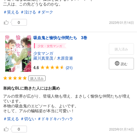
二人は、この先どうなるのかな。
＃笑える
＃泣ける
＃ダーク
0
2023年01月14日
吸血鬼と愉快な仲間たち 3巻
少女・女性マンガ
購入済み
少女マンガ
羅川真里茂
/
木原音瀬
読む
4.6
(21)
購入済み
単純なBLに飽きた人にはお薦め
アルの世界が広がり、登場人物も増え、まさしく愉快な仲間たちが増え
ています。
本物の吸血鬼のエピソードも、よいです。
そして、アルの蝙蝠姿が本当に可愛い！
＃笑える
＃切ない
＃ドキドキハラハラ
0
2023年01月14日