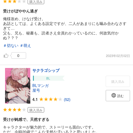
購入済み
受けがぼややん過ぎ
俺様攻め、けなげ受け。
あ話としては、よくある設定ですが、二人があまりにも噛み合わなさす
ぎて…
父も、兄も、秘書も、読者さえ全員わかっているのに、何故気付か
ぬ？？？
＃切ない
＃萌え
0
2023年02月02日
サクラゴシップ
BL
購入済み
BLマンガ
屋号
読む
4.1
(52)
購入済み
受けが鈍感で、天然すぎる
キャラクターが魅力的で、ストーリーも面白いです。
ただ、今時20歳でこんな天然な子いる？と思いました。