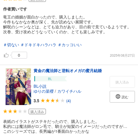
作者買いです
竜王の婚姻が面白かったので、購入しました。
今作もなかなか奥が深く、先が読めない展開です。
解呪のシーンなどは、とても迫力があり、目の前で見ているようです。
次巻、受け攻めどうなっていくのか、とても楽しみです。
＃切ない
＃ドキドキハラハラ
＃カッコいい
0
2025年08月27日
黄金の魔法師と逆転オメガの蜜月結婚
BL
購入済み
BL小説
ゆりの菜櫻
/
カワイチハル
読む
3.5
(4)
購入済み
表紙のイラストがステキだったので、購入しました。
私的には魔法師がロン毛で、騎士が短髪のイメージだったのですが…
このシリーズでは、長男編が1番面白かったかな