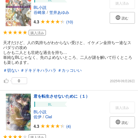
BL
購入済み
BL小説
谷崎泉
/
笠井あゆみ
読む
4.3
(10)
購入済み
天才だけど、人の気持ちがわからない受けと、イケメン金持ち一途なス
パダリの攻め
しかも二人とも壮絶な過去を持ち…
単純なBLじゃなく、先のよめないところ、二人が謎を解いて行くところ
も楽しめます。
＃切ない
＃ドキドキハラハラ
＃カッコいい
0
2025年09月26日
君を転生させないために（１）
BL
購入済み
BL小説
佐伊
/
Ciel
読む
4.3
(4)
購入済み