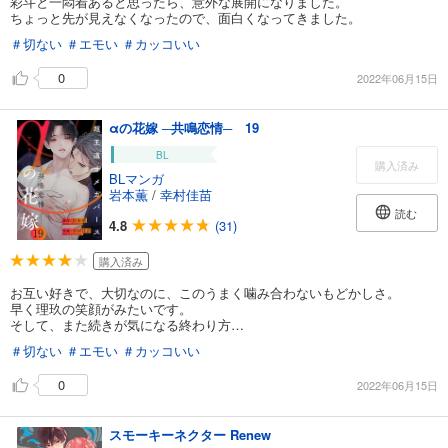
彩斗と一悶着あると思ったら、意外な展開になりました。
ちょっと先が見えなくなったので、面白くなってきました。
＃切ない
＃エモい
＃カッコいい
0
2022年06月15日
αの花嫁 ─共鳴恋情─ 19
BL
購入済み
BLマンガ
岩本薫
/
幸村佳苗
読む
4.8
(31)
購入済み
お互い好きで、大切なのに、このうまく噛み合わないもどかしさ。
早く理玖の笑顔がみたいです。
そして、また続きが気になる終わり方…
＃切ない
＃エモい
＃カッコいい
0
2022年06月15日
スモーキーネクター Renew