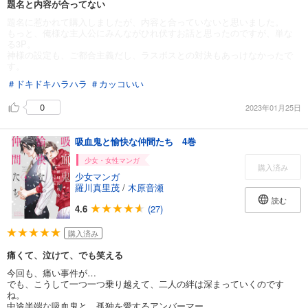
題名と内容が合ってない
題名に惹かれて購入しましたが、内容と合っていないと思いました。
もっと、俺様な主人公にみんながひれ伏すお話と思ったのですが、単な
る3P。
神様の設定も、ご都合主義だし、ラスボスとの対決もあっけなかったで
す。
＃ドキドキハラハラ
＃カッコいい
0
2023年01月25日
吸血鬼と愉快な仲間たち 4巻
少女・女性マンガ
購入済み
少女マンガ
羅川真里茂
/
木原音瀬
読む
4.6
(27)
購入済み
痛くて、泣けて、でも笑える
今回も、痛い事件が…
でも、こうして一つ一つ乗り越えて、二人の絆は深まっていくのです
ね。
中途半端な吸血鬼と、孤独を愛するアンバーマー。