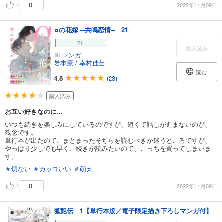
0
2022年11月09日
αの花嫁 ─共鳴恋情─ 21
BL
購入済み
BLマンガ
岩本薫
/
幸村佳苗
読む
4.8
(23)
購入済み
お互い好きなのに…
いつも続きを楽しみにしているのですが、短くて話しが進まないのが、
残念です。
単行本が出たので、まとまったそちらを読むべきか迷うところですが、
やっぱり少しでも早く、続きが読みたいので、こっちを買ってしまいま
す。
＃切ない
＃カッコいい
＃萌え
0
2022年11月09日
狐艶伝 1【単行本版／電子限定描き下ろしマンガ付】