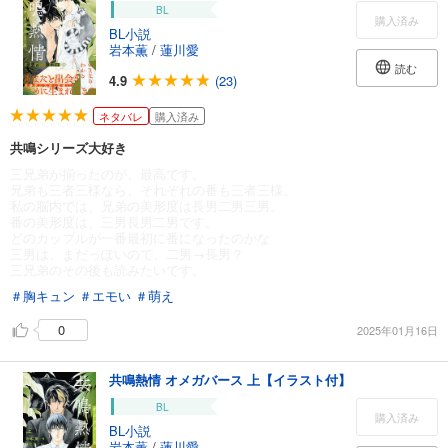
BL
購入済み
BL小説
岩本薫
/
蓮川愛
読む
4.9
(23)
ネタバレ
購入済み
共鳴シリーズ大好き
三兄弟が揃ったのが、最高です。
兄弟も三者三様なら、それぞれの番も三者三様。
私の脳内では、兄弟の美形度は長男二男三男。
番の美形度は、三男長男二男です。
どのカップルが一番最初に番になったのかな
三男は、まだっぽいので、二男→長男？
三兄弟のその後も読みたいです。
＃胸キュン
＃エモい
＃萌え
0
2025年01月16日
共鳴熱情 オメガバース 上【イラスト付】
BL
購入済み
BL小説
岩本薫
/
蓮川愛