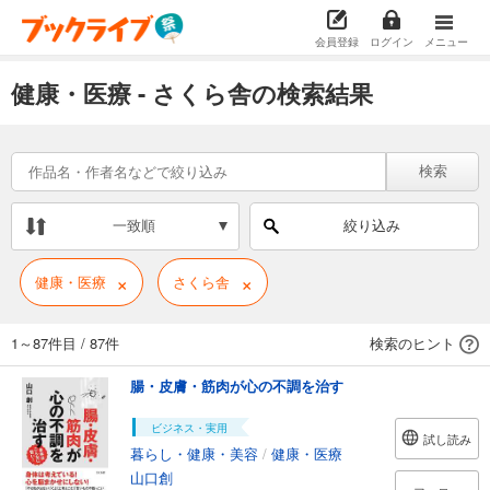
会員登録
ログイン
メニュー
健康・医療 - さくら舎の検索結果
検索
一致順
絞り込み
×
×
健康・医療
さくら舎
1～87件目
/
87件
検索のヒント
腸・皮膚・筋肉が心の不調を治す
ビジネス・実用
試し読み
暮らし・健康・美容
/
健康・医療
山口創