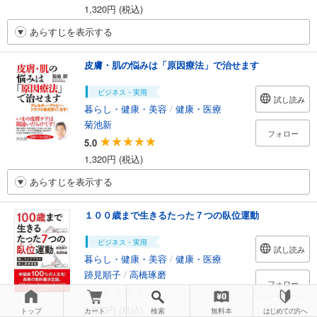
1,320円 (税込)
あらすじを表示する
皮膚・肌の悩みは「原因療法」で治せます
ビジネス・実用
試し読み
暮らし・健康・美容
/
健康・医療
菊池新
フォロー
5.0
1,320円 (税込)
あらすじを表示する
１００歳まで生きるたった７つの臥位運動
ビジネス・実用
試し読み
暮らし・健康・美容
/
健康・医療
跡見順子
/
高橋琢磨
フォロー
-
2,200円 (税込)
トップ
カート
検索
無料本
はじめての方へ