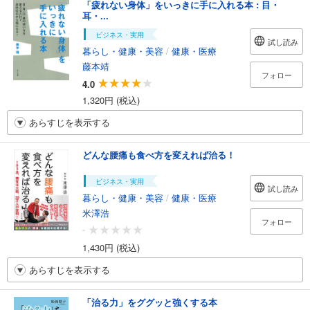
「疲れない身体」をいっきに手に入れる本 : 目・
耳・...
ビジネス・実用
試し読み
暮らし・健康・美容
/
健康・医療
藤本靖
フォロー
4.0
1,320円 (税込)
あらすじを表示する
どんな腰痛も食べ方を変えれば治る！
ビジネス・実用
試し読み
暮らし・健康・美容
/
健康・医療
米澤浩
フォロー
-
1,430円 (税込)
あらすじを表示する
「治る力」をググッと強くする本