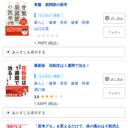
骨盤・股関節の医学
ビジネス・実用
試し読み
暮らし・健康・美容
/
健康・医療
山口正貴
フォロー
-
1,760円 (税込)
あらすじを表示する
最新版 花粉症は１週間で治る！
ビジネス・実用
試し読み
暮らし・健康・美容
/
健康・医療
溝口徹
フォロー
3.0
1,430円 (税込)
あらすじを表示する
「思考グセ」を変えるだけで、体の痛みは９割消え