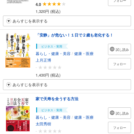
フォロー
4.0
1,320円 (税込)
あらすじを表示する
「安静」が危ない！１日で２歳も老化する！
ビジネス・実用
試し読み
暮らし・健康・美容
/
健康・医療
上月正博
フォロー
-
1,430円 (税込)
あらすじを表示する
家で天寿を全うする方法
ビジネス・実用
試し読み
暮らし・健康・美容
/
健康・医療
太田秀樹
フォロー
-