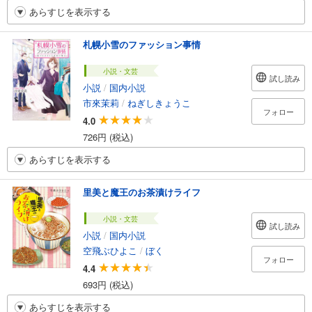
あらすじを表示する
札幌小雪のファッション事情
小説・文芸
試し読み
小説
/
国内小説
市來茉莉
/
ねぎしきょうこ
フォロー
4.0
726円 (税込)
あらすじを表示する
里美と魔王のお茶漬けライフ
小説・文芸
試し読み
小説
/
国内小説
空飛ぶひよこ
/
ぼく
フォロー
4.4
693円 (税込)
あらすじを表示する