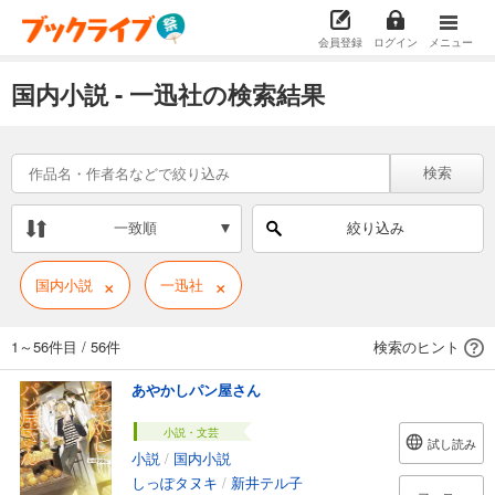
会員登録
ログイン
メニュー
国内小説 - 一迅社の検索結果
検索
一致順
絞り込み
×
×
国内小説
一迅社
1～56件目
/
56件
検索のヒント
あやかしパン屋さん
小説・文芸
試し読み
小説
/
国内小説
しっぽタヌキ
/
新井テル子