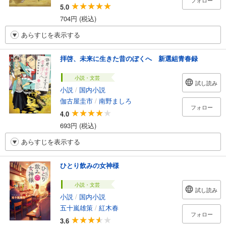
フォロー
5.0
704円 (税込)
あらすじを表示する
拝啓、未来に生きた昔のぼくへ 新選組青春録
小説・文芸
試し読み
小説
/
国内小説
伽古屋圭市
/
南野ましろ
フォロー
4.0
693円 (税込)
あらすじを表示する
ひとり飲みの女神様
小説・文芸
試し読み
小説
/
国内小説
五十嵐雄策
/
紅木春
フォロー
3.6