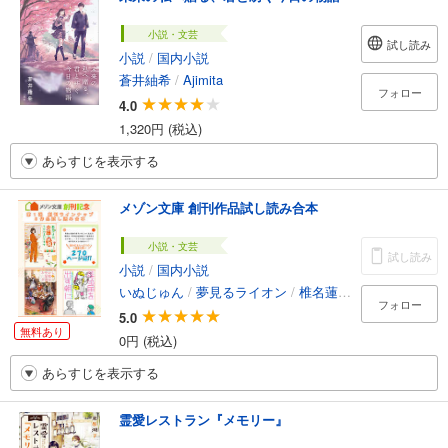
小説・文芸
試し読み
小説
/
国内小説
蒼井紬希
/
Ajimita
フォロー
4.0
1,320円 (税込)
あらすじを表示する
メゾン文庫 創刊作品試し読み合本
小説・文芸
試し読み
小説
/
国内小説
いぬじゅん
/
夢見るライオン
/
椎名蓮月
/
uki
/
やまざき
フォロー
5.0
無料あり
0円 (税込)
あらすじを表示する
霊愛レストラン『メモリー』