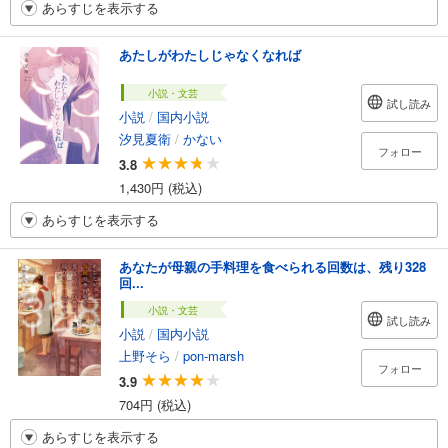
あらすじを表示する
あたしがわたしじゃなくなれば
小説・文芸
試し読み
小説
/
国内小説
汐見夏衛
/
かない
フォロー
3.8
1,430円 (税込)
あらすじを表示する
あなたが母親の手料理を食べられる回数は、残り328
回...
小説・文芸
試し読み
小説
/
国内小説
上野そら
/
pon-marsh
フォロー
3.9
704円 (税込)
あらすじを表示する