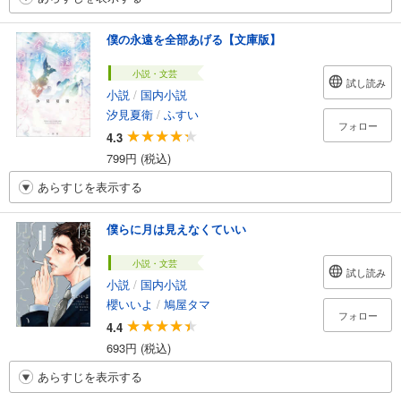
僕の永遠を全部あげる【文庫版】
小説・文芸
試し読み
小説
/
国内小説
汐見夏衛
/
ふすい
フォロー
4.3
799円 (税込)
あらすじを表示する
僕らに月は見えなくていい
小説・文芸
試し読み
小説
/
国内小説
櫻いいよ
/
鳩屋タマ
フォロー
4.4
693円 (税込)
あらすじを表示する