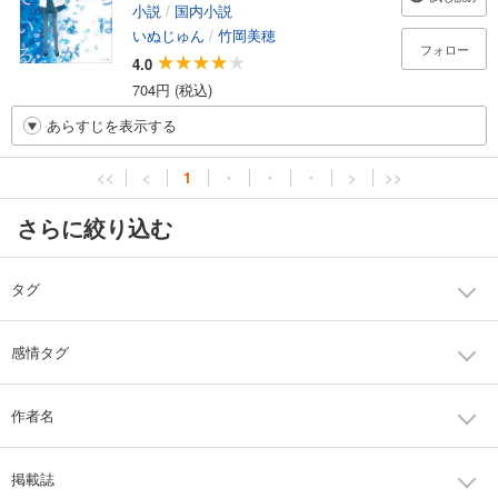
小説
/
国内小説
いぬじゅん
/
竹岡美穂
フォロー
4.0
704円 (税込)
あらすじを表示する
<<
<
1
・
・
・
>
>>
さらに絞り込む
タグ
感情タグ
作者名
掲載誌