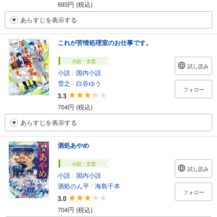
693円 (税込)
あらすじを表示する
これが苦情処理室のお仕事です。
小説・文芸
試し読み
小説
/
国内小説
雪之
/
白谷ゆう
フォロー
3.3
704円 (税込)
あらすじを表示する
酒処あやめ
小説・文芸
試し読み
小説
/
国内小説
酒処のん平
/
海島千本
フォロー
3.0
704円 (税込)