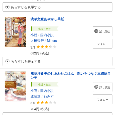
あらすじを表示する
浅草文豪あやかし草紙
小説・文芸
試し読み
小説
/
国内小説
大橋崇行
/
Minoru
フォロー
3.3
682円 (税込)
あらすじを表示する
浅草洋食亭のしあわせごはん 想いをつなぐ三姉妹ラ
ンチ
小説・文芸
試し読み
小説
/
国内小説
遠藤遼
/
わみず
フォロー
3.0
704円 (税込)