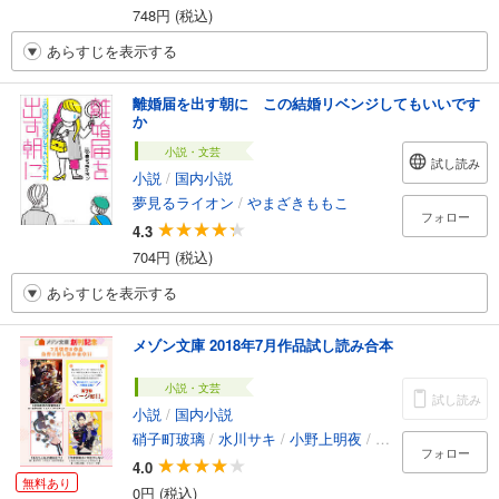
748円 (税込)
あらすじを表示する
離婚届を出す朝に この結婚リベンジしてもいいです
か
小説・文芸
試し読み
小説
/
国内小説
夢見るライオン
/
やまざきももこ
フォロー
4.3
704円 (税込)
あらすじを表示する
メゾン文庫 2018年7月作品試し読み合本
小説・文芸
試し読み
小説
/
国内小説
硝子町玻璃
/
水川サキ
/
小野上明夜
/
ヤマウチシズ
/
お
フォロー
4.0
無料あり
0円 (税込)