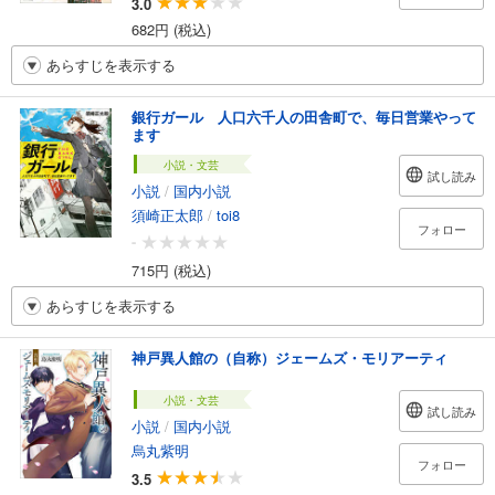
3.0
682円 (税込)
あらすじを表示する
銀行ガール 人口六千人の田舎町で、毎日営業やって
ます
小説・文芸
試し読み
小説
/
国内小説
須崎正太郎
/
toi8
フォロー
-
715円 (税込)
あらすじを表示する
神戸異人館の（自称）ジェームズ・モリアーティ
小説・文芸
試し読み
小説
/
国内小説
烏丸紫明
フォロー
3.5