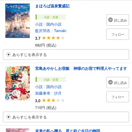
まほろば温泉繁盛記
小説・文芸
試し読み
小説
/
国内小説
藍沢羽衣
/
Tamaki
フォロー
3.7
682円 (税込)
あらすじを表示する
宮島あやかしお宿飯 神様のお宿で料理人やってます
小説・文芸
試し読み
小説
/
国内小説
加藤泰幸
/
沙月
フォロー
3.0
715円 (税込)
あらすじを表示する
未来の私へ贈る、君と紡ぐ今日の物語