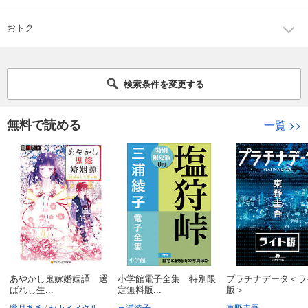
おトク
検索条件を変更する
無料で読める
一覧
>>
あやかし鬼嫁婚姻譚 選
小学館電子全集 特別限
プラチナデータ＜ラ
ばれし生...
定無料版...
版＞
朧月あき
セカイメグル
三浦綾子
東野圭吾