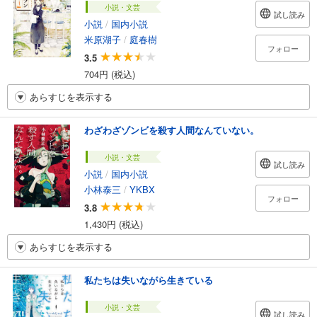
小説・文芸
試し読み
小説
/
国内小説
米原湖子
/
庭春樹
フォロー
3.5
704円 (税込)
あらすじを表示する
わざわざゾンビを殺す人間なんていない。
小説・文芸
試し読み
小説
/
国内小説
小林泰三
/
YKBX
フォロー
3.8
1,430円 (税込)
あらすじを表示する
私たちは失いながら生きている
小説・文芸
試し読み