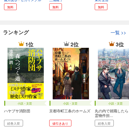
無料
無料
無料
ランキング
一覧
>>
1位
2位
3位
小説・文芸
小説・文芸
小説・文芸
ハヤブサ消防団
京都寺町三条のホームズ
丸の内で就職したら
霊物件担...
続巻入荷
値引きあり
続巻入荷