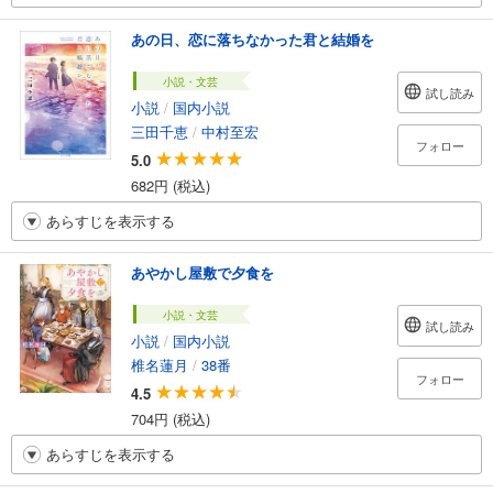
あの日、恋に落ちなかった君と結婚を
小説・文芸
試し読み
小説
/
国内小説
三田千恵
/
中村至宏
フォロー
5.0
682円 (税込)
あらすじを表示する
あやかし屋敷で夕食を
小説・文芸
試し読み
小説
/
国内小説
椎名蓮月
/
38番
フォロー
4.5
704円 (税込)
あらすじを表示する