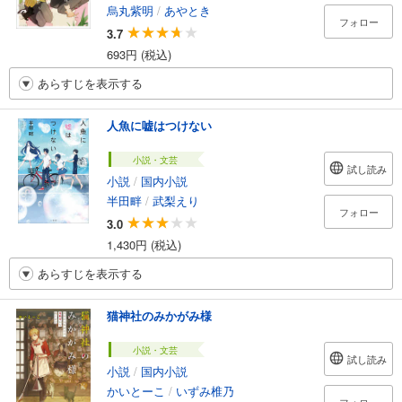
烏丸紫明
/
あやとき
フォロー
3.7
693円 (税込)
あらすじを表示する
人魚に嘘はつけない
小説・文芸
試し読み
小説
/
国内小説
半田畔
/
武梨えり
フォロー
3.0
1,430円 (税込)
あらすじを表示する
猫神社のみかがみ様
小説・文芸
試し読み
小説
/
国内小説
かいとーこ
/
いずみ椎乃