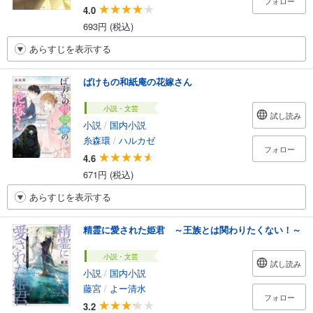
フォロー
4.0
693円 (税込)
あらすじを表示する
ばけもの和紙庵の花嫁さん
小説・文芸
試し読み
小説
/
国内小説
糸森環
/
ハルカゼ
フォロー
4.6
671円 (税込)
あらすじを表示する
精霊に愛された姫君 ～王族とは関わりたくない！～
小説・文芸
試し読み
小説
/
国内小説
藤宮
/
よー清水
フォロー
3.2