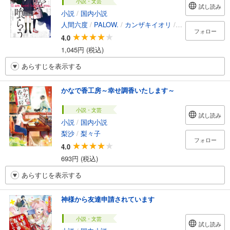
小説・文芸
試し読み
小説
/
国内小説
人間六度
/
PALOW.
/
カンザキイオリ
/
花譜
フォロー
4.0
1,045円 (税込)
あらすじを表示する
かなで香工房～幸せ調香いたします～
小説・文芸
試し読み
小説
/
国内小説
梨沙
/
梨々子
フォロー
4.0
693円 (税込)
あらすじを表示する
神様から友達申請されています
小説・文芸
試し読み