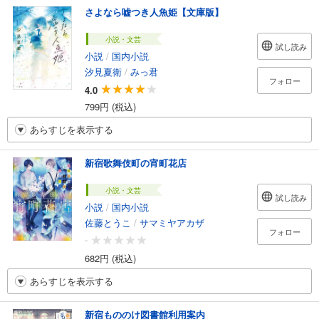
さよなら嘘つき人魚姫【文庫版】
小説・文芸
試し読み
小説
/
国内小説
汐見夏衛
/
みっ君
フォロー
4.0
799円 (税込)
あらすじを表示する
新宿歌舞伎町の宵町花店
小説・文芸
試し読み
小説
/
国内小説
佐藤とうこ
/
サマミヤアカザ
フォロー
-
682円 (税込)
あらすじを表示する
新宿もののけ図書館利用案内