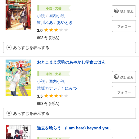
小説・文芸
試し読み
小説
/
国内小説
虹川れあ
/
あやとき
フォロー
3.0
693円 (税込)
あらすじを表示する
おとこまえ天狗のあやかし学食ごはん
小説・文芸
試し読み
小説
/
国内小説
遠坂カナレ
/
くにみつ
フォロー
3.5
693円 (税込)
あらすじを表示する
過去を喰らう (I am here) beyond you.