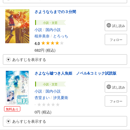
さようならまでの３分間
小説・文芸
試し読み
小説
/
国内小説
桜井美奈
/
とろっち
フォロー
4.0
682円 (税込)
あらすじを表示する
さよなら嘘つき人魚姫 ノベル&コミック試読版
小説・文芸
試し読み
小説
/
国内小説
杏堂まい
/
汐見夏衛
フォロー
-
無料あり
0円 (税込)
あらすじを表示する