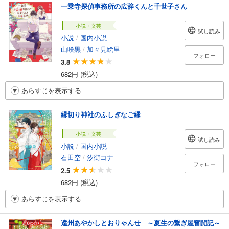
一乗寺探偵事務所の広辞くんと千世子さん
小説・文芸
試し読み
小説
/
国内小説
山咲黒
/
加々見絵里
フォロー
3.8
682円 (税込)
あらすじを表示する
縁切り神社のふしぎなご縁
小説・文芸
試し読み
小説
/
国内小説
石田空
/
汐街コナ
フォロー
2.5
682円 (税込)
あらすじを表示する
遠州あやかしとおりゃんせ ～夏生の繋ぎ屋奮闘記～