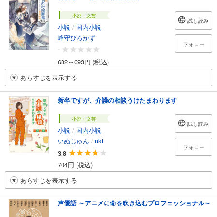
小説・文芸
試し読み
小説
/
国内小説
峰守ひろかず
フォロー
-
682～693円 (税込)
あらすじを表示する
新卒ですが、介護の相談うけたまわります
小説・文芸
試し読み
小説
/
国内小説
いぬじゅん
/
uki
フォロー
3.8
704円 (税込)
あらすじを表示する
声優語 ～アニメに命を吹き込むプロフェッショナル～