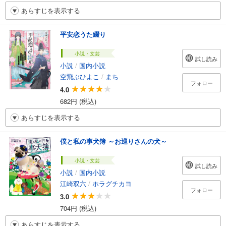
あらすじを表示する
平安恋うた綴り
小説・文芸
試し読み
小説
/
国内小説
空飛ぶひよこ
/
まち
フォロー
4.0
682円 (税込)
あらすじを表示する
僕と私の事犬簿 ～お巡りさんの犬～
小説・文芸
試し読み
小説
/
国内小説
江崎双六
/
ホラグチカヨ
フォロー
3.0
704円 (税込)
あらすじを表示する