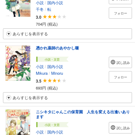
小説
/
国内小説
千冬
/
転
フォロー
3.0
704円 (税込)
あらすじを表示する
憑かれ薬師のあやかし噺
小説・文芸
試し読み
小説
/
国内小説
Mikura
/
Minoru
フォロー
3.5
693円 (税込)
あらすじを表示する
ニシキタにゃんこの保育園 人生を変える出逢いあり
ます
小説・文芸
試し読み
小説
/
国内小説