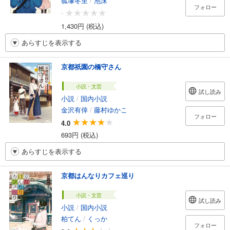
狐塚冬里
/
泡沫
フォロー
-
1,430円 (税込)
あらすじを表示する
京都祇園の橋守さん
小説・文芸
試し読み
小説
/
国内小説
金沢有倖
/
藤村ゆかこ
フォロー
4.0
693円 (税込)
あらすじを表示する
京都はんなりカフェ巡り
小説・文芸
試し読み
小説
/
国内小説
柏てん
/
くっか
フォロー