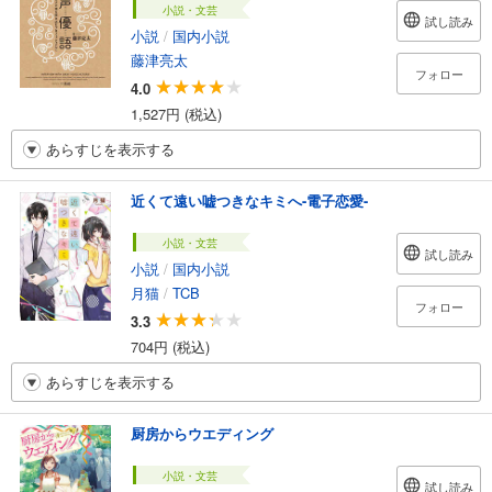
小説・文芸
試し読み
小説
/
国内小説
藤津亮太
フォロー
4.0
1,527円 (税込)
あらすじを表示する
近くて遠い嘘つきなキミへ-電子恋愛-
小説・文芸
試し読み
小説
/
国内小説
月猫
/
TCB
フォロー
3.3
704円 (税込)
あらすじを表示する
厨房からウエディング
小説・文芸
試し読み