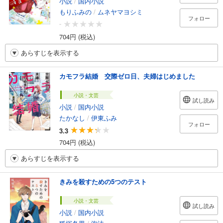
小説
/
国内小説
もりふみの
/
ムネヤマヨシミ
フォロー
-
704円 (税込)
あらすじを表示する
カモフラ結婚 交際ゼロ日、夫婦はじめました
小説・文芸
試し読み
小説
/
国内小説
たかなし
/
伊東ふみ
フォロー
3.3
704円 (税込)
あらすじを表示する
きみを殺すための5つのテスト
小説・文芸
試し読み
小説
/
国内小説