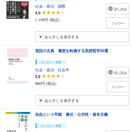
社会・政治
/
国際
試し読み
4.0
1,155円 (税込)
フォロー
あらすじを表示する
逆説の古典 着想を転換する思想哲学50選
ビジネス・実用
社会・政治
/
社会学
試し読み
3.8
990円 (税込)
フォロー
あらすじを表示する
自由という牢獄 責任・公共性・資本主義
ビジネス・実用