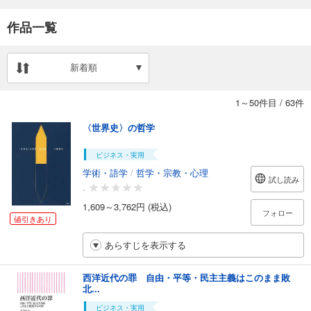
作品一覧
新着順
1～50件目
/
63件
〈世界史〉の哲学
ビジネス・実用
学術・語学
/
哲学・宗教・心理
試し読み
-
1,609～3,762円 (税込)
フォロー
値引きあり
あらすじを表示する
西洋近代の罪 自由・平等・民主主義はこのまま敗
北...
ビジネス・実用