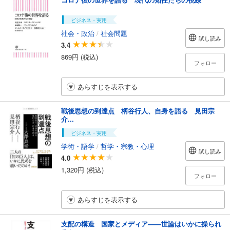
ビジネス・実用
社会・政治
/
社会問題
試し読み
3.4
869円 (税込)
フォロー
あらすじを表示する
戦後思想の到達点 柄谷行人、自身を語る 見田宗
介...
ビジネス・実用
学術・語学
/
哲学・宗教・心理
試し読み
4.0
1,320円 (税込)
フォロー
あらすじを表示する
支配の構造 国家とメディア――世論はいかに操られ