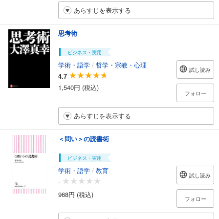
あらすじを表示する
思考術
ビジネス・実用
学術・語学
/
哲学・宗教・心理
試し読み
4.7
1,540円 (税込)
フォロー
あらすじを表示する
＜問い＞の読書術
ビジネス・実用
学術・語学
/
教育
試し読み
-
968円 (税込)
フォロー