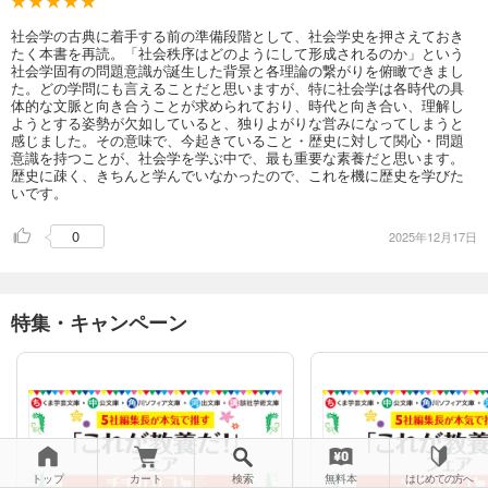
社会学の古典に着手する前の準備段階として、社会学史を押さえておき
たく本書を再読。「社会秩序はどのようにして形成されるのか」という
社会学固有の問題意識が誕生した背景と各理論の繋がりを俯瞰できまし
た。どの学問にも言えることだと思いますが、特に社会学は各時代の具
体的な文脈と向き合うことが求められており、時代と向き合い、理解し
ようとする姿勢が欠如していると、独りよがりな営みになってしまうと
感じました。その意味で、今起きていること・歴史に対して関心・問題
意識を持つことが、社会学を学ぶ中で、最も重要な素養だと思います。
歴史に疎く、きちんと学んでいなかったので、これを機に歴史を学びた
いです。
0
2025年12月17日
特集・キャンペーン
トップ
カート
検索
無料本
はじめての方へ