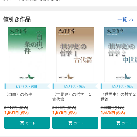
値引き作品
一覧
>>
ビジネス・実用
ビジネス・実用
ビジネス・実用
〈自由〉の条件
〈世界史〉の哲学 １
〈世界史〉の哲学２
古代篇
世篇
2,717円 (税込)
2,398円 (税込)
2,398円 (税込)
1,901
1,678
1,678
円 (税込)
円 (税込)
円 (税込)
カート
カート
カート