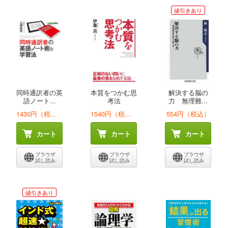
値引きあり
同時通訳者の英
本質をつかむ思
解決する脳の
語ノート...
考法
力 無理難...
1430円（税込）
1540円（税込）
554円（税込）
カート
カート
カート
ブラウザ
ブラウザ
ブラウザ
試し読み
試し読み
試し読み
値引きあり