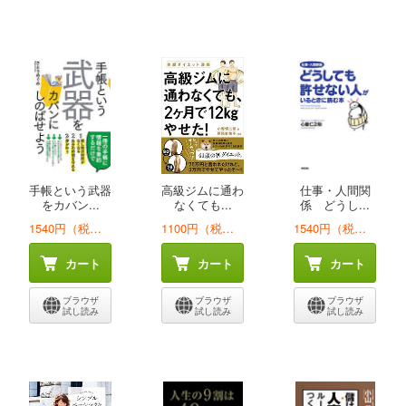
手帳という武器
高級ジムに通わ
仕事・人間関
をカバン...
なくても...
係 どうし...
1540円（税込）
1100円（税込）
1540円（税込）
カート
カート
カート
ブラウザ
ブラウザ
ブラウザ
試し読み
試し読み
試し読み