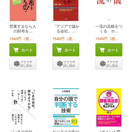
営業するなら人
「アジアで儲か
一流の品格をつ
の財布を...
る会社」...
くる ホ...
1540円（税込）
1540円（税込）
1540円（税込）
カート
カート
カート
ブラウザ
ブラウザ
ブラウザ
試し読み
試し読み
試し読み
「いまの会社、
ビジネスの先が
［ポイント図