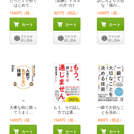
たった２０秒で
［図解］トヨタ
話し方より大切
はじめて...
の片づけ
な「場の...
1540円（税込）
627円（税込）
1430円（税込）
カート
カート
カート
ブラウザ
ブラウザ
ブラウザ
試し読み
試し読み
試し読み
大事な時に限っ
もう、その話し
一瞬で大切なこ
てうまく...
方では通...
とを決め...
1430円（税込）
1540円（税込）
660円（税込）
カート
カート
カート