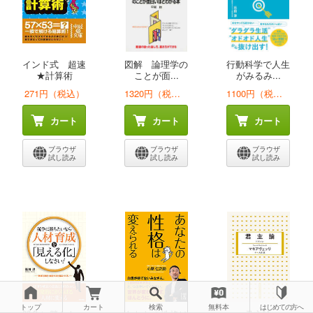
インド式 超速
図解 論理学の
行動科学で人生
★計算術
ことが面...
がみるみ...
271円（税込）
1320円（税込）
1100円（税込）
カート
カート
カート
ブラウザ
ブラウザ
ブラウザ
試し読み
試し読み
試し読み
トップ
カート
検索
無料本
はじめての方へ