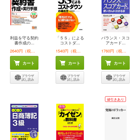
利益を守る契約
「５Ｓ」による
バランス・スコ
書作成の...
コストダ...
アカード...
2640円（税込）
1540円（税込）
1760円（税込）
カート
カート
カート
ブラウザ
ブラウザ
ブラウザ
試し読み
試し読み
試し読み
値引きあり