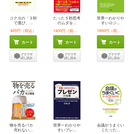
コクヨの「３秒
たった５秒思考
世界一わかりや
で選び、...
のムダを...
すいロジ...
825円（税込）
1430円（税込）
1650円（税込）
カート
カート
カート
ブラウザ
ブラウザ
ブラウザ
試し読み
試し読み
試し読み
物を売るバカ
世界一わかりや
会議がうまくい
売れない...
すいプレ...
くたった...