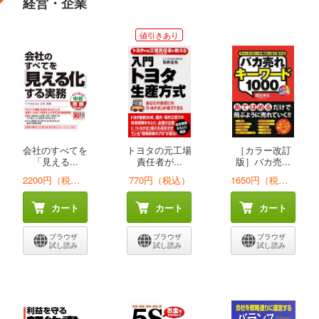
経営・企業
値引きあり
会社のすべてを
トヨタの元工場
［カラー改訂
「見える...
責任者が...
版］バカ売...
2200円（税込）
770円（税込）
1650円（税込）
カート
カート
カート
ブラウザ
ブラウザ
ブラウザ
試し読み
試し読み
試し読み