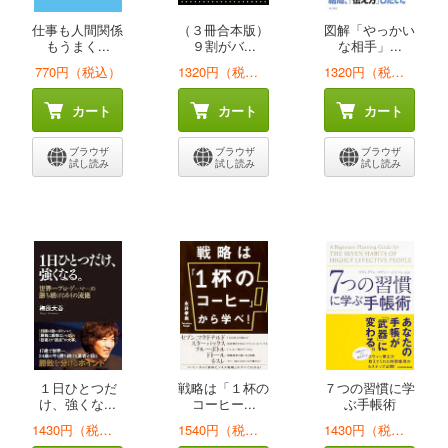
仕事も人間関係
（３冊合本版）
図解「やっかい
もうまく...
９割がバ...
な相手」...
770円（税込）
1320円（税込）
1320円（税込）
カート
カート
カート
ブラウザ
ブラウザ
ブラウザ
試し読み
試し読み
試し読み
１日ひとつだ
戦略は「１杯の
７つの習慣に学
け、強くな...
コーヒー...
ぶ手帳術
1430円（税込）
1540円（税込）
1430円（税込）