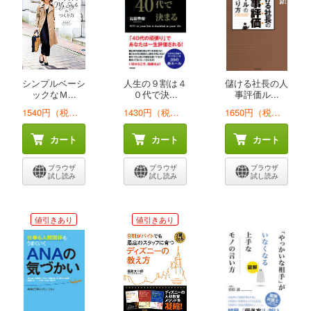
シンプルベーシ
人生の９割は４
儲ける社長の人
ックなＭ...
０代で決...
事評価ル...
1540円（税込）
1430円（税込）
1650円（税込）
カート
カート
カート
ブラウザ
ブラウザ
ブラウザ
試し読み
試し読み
試し読み
値引きあり
値引きあり