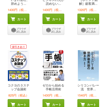
辞めよう...
読めない...
解］顧客満...
1430円（税込）
1430円（税込）
1320円（税込）
カート
カート
カート
ブラウザ
ブラウザ
ブラウザ
試し読み
試し読み
試し読み
値引きあり
コクヨの３ステ
ゼロから始める
シリコンバレー
ップ会議術
手帳活用術
流 世界...
825円（税込）
1430円（税込）
1540円（税込）
カート
カート
カート