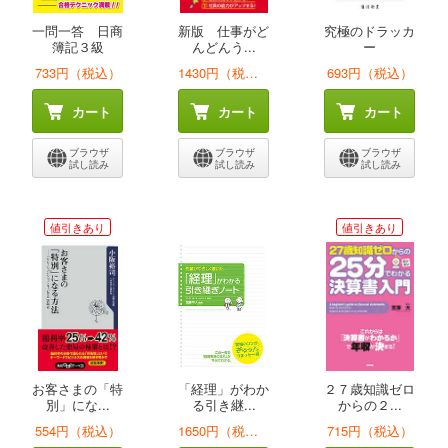
一問一答 日商
新版 仕事がど
究極のドラッカ
簿記３級
んどんう...
ー
733円（税込）
1430円（税込）
693円（税込）
カート
カート
カート
ブラウザ
ブラウザ
ブラウザ
試し読み
試し読み
試し読み
値引きあり
値引きあり
お客さまの「特
「経理」がわか
２７歳知識ゼロ
別」にな...
る引き継...
からの２...
554円（税込）
1650円（税込）
715円（税込）