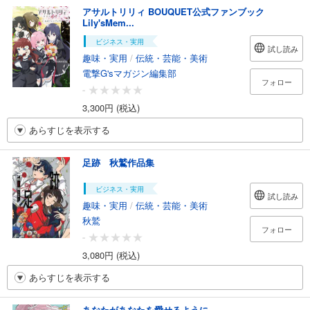
アサルトリリィ BOUQUET公式ファンブック
Lily'sMem...
ビジネス・実用
試し読み
趣味・実用
/
伝統・芸能・美術
電撃G'sマガジン編集部
フォロー
-
3,300円 (税込)
あらすじを表示する
足跡 秋鷲作品集
ビジネス・実用
試し読み
趣味・実用
/
伝統・芸能・美術
秋鷲
フォロー
-
3,080円 (税込)
あらすじを表示する
あなたがあなたを愛せるように。