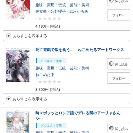
試し読み
趣味・実用
/
伝統・芸能・美術
矢立肇
/
公野櫻子
/
2C=がろあ
フォロー
-
4,180円 (税込)
あらすじを表示する
死亡遊戯で飯を食う。 ねこめたるアートワークス
ビジネス・実用
試し読み
趣味・実用
/
伝統・芸能・美術
ねこめたる
フォロー
-
3,300円 (税込)
あらすじを表示する
時々ボソッとロシア語でデレる隣のアーリャさん
も...
ビジネス・実用
試し読み
趣味・実用
/
伝統・芸能・美術