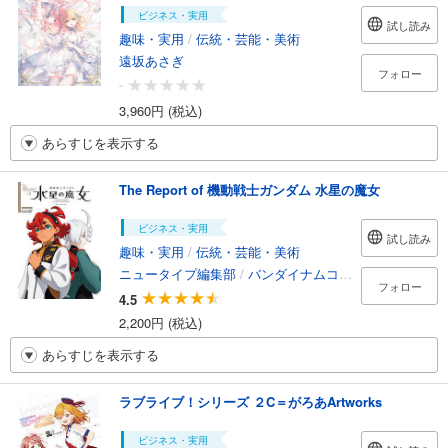
ビジネス・実用
試し読み
趣味・実用
/
伝統・芸能・美術
遠坂あさぎ
フォロー
-
3,960円 (税込)
あらすじを表示する
The Report of 機動戦士ガンダム 水星の魔女
ビジネス・実用
試し読み
趣味・実用
/
伝統・芸能・美術
ニュータイプ編集部
/
バンダイナムコフィルムワークス
フォロー
4.5
2,200円 (税込)
あらすじを表示する
ラブライブ！シリーズ ２C＝がろあArtworks
ビジネス・実用