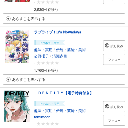
-
2,530円 (税込)
あらすじを表示する
ラブライブ！μ's Nowadays
ビジネス・実用
試し読み
趣味・実用
/
伝統・芸能・美術
公野櫻子
/
清瀬赤目
フォロー
-
1,760円 (税込)
あらすじを表示する
ＩＤＥＮＴＩＴＹ【電子特典付き】
ビジネス・実用
試し読み
趣味・実用
/
伝統・芸能・美術
tamimoon
フォロー
-