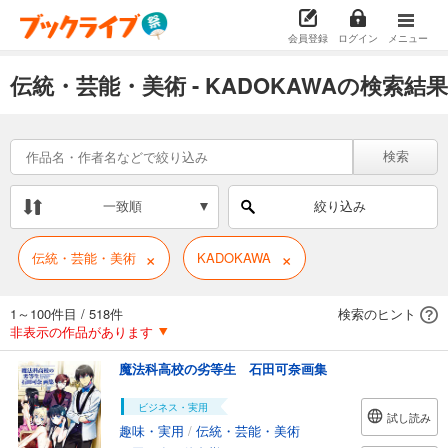
会員登録
ログイン
メニュー
伝統・芸能・美術 - KADOKAWAの検索結果
検索
一致順
絞り込み
×
×
伝統・芸能・美術
KADOKAWA
1～100件目
/
518件
検索のヒント
非表示の作品があります
魔法科高校の劣等生 石田可奈画集
ビジネス・実用
試し読み
趣味・実用
/
伝統・芸能・美術