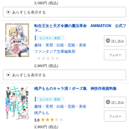
3,080円 (税込)
あらすじを表示する
転生王女と天才令嬢の魔法革命 ANIMATION 公式フ
ァ...
ビジネス・実用
試し読み
趣味・実用
/
伝統・芸能・美術
ファンタジア文庫編集部
フォロー
-
2,860円 (税込)
あらすじを表示する
桃戸もものキャラ演！ポーズ集 神技作画資料集
ビジネス・実用
試し読み
趣味・実用
/
伝統・芸能・美術
桃戸もも
フォロー
3.0
2,860円 (税込)