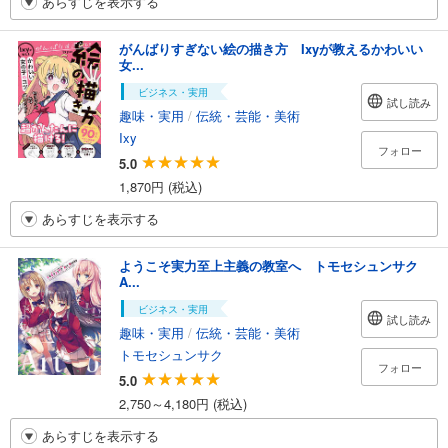
あらすじを表示する
がんばりすぎない絵の描き方 Ixyが教えるかわいい
女...
ビジネス・実用
試し読み
趣味・実用
/
伝統・芸能・美術
Ixy
フォロー
5.0
1,870円 (税込)
あらすじを表示する
ようこそ実力至上主義の教室へ トモセシュンサク
A...
ビジネス・実用
試し読み
趣味・実用
/
伝統・芸能・美術
トモセシュンサク
フォロー
5.0
2,750～4,180円 (税込)
あらすじを表示する