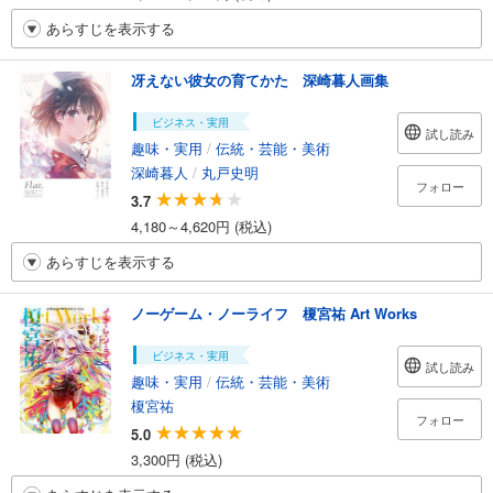
あらすじを表示する
冴えない彼女の育てかた 深崎暮人画集
ビジネス・実用
試し読み
趣味・実用
/
伝統・芸能・美術
深崎暮人
/
丸戸史明
フォロー
3.7
4,180～4,620円 (税込)
あらすじを表示する
ノーゲーム・ノーライフ 榎宮祐 Art Works
ビジネス・実用
試し読み
趣味・実用
/
伝統・芸能・美術
榎宮祐
フォロー
5.0
3,300円 (税込)