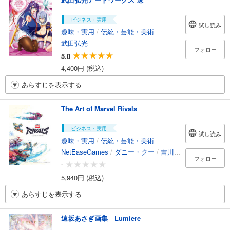
ビジネス・実用
試し読み
趣味・実用
/
伝統・芸能・美術
武田弘光
フォロー
5.0
4,400円 (税込)
あらすじを表示する
The Art of Marvel Rivals
ビジネス・実用
試し読み
趣味・実用
/
伝統・芸能・美術
NetEaseGames
/
ダニー・クー
/
吉川悠
/
傭兵ペンギン
フォロー
-
5,940円 (税込)
あらすじを表示する
遠坂あさぎ画集 Lumiere