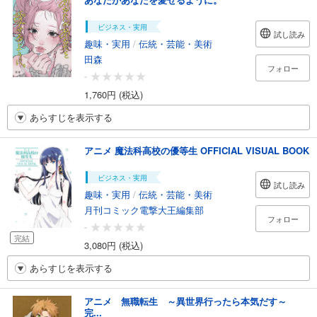
ビジネス・実用
試し読み
趣味・実用
/
伝統・芸能・美術
田森
フォロー
-
1,760円 (税込)
あらすじを表示する
アニメ 魔法科高校の優等生 OFFICIAL VISUAL BOOK
ビジネス・実用
試し読み
趣味・実用
/
伝統・芸能・美術
月刊コミック電撃大王編集部
フォロー
-
完結
3,080円 (税込)
あらすじを表示する
アニメ 無職転生 ～異世界行ったら本気だす～
完...