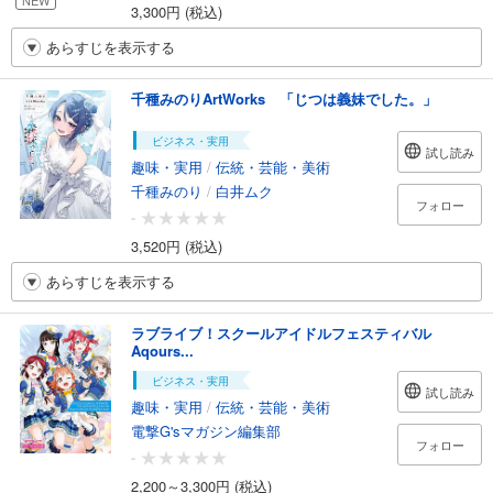
NEW
3,300円 (税込)
あらすじを表示する
千種みのりArtWorks 「じつは義妹でした。」
ビジネス・実用
試し読み
趣味・実用
/
伝統・芸能・美術
千種みのり
/
白井ムク
フォロー
-
3,520円 (税込)
あらすじを表示する
ラブライブ！スクールアイドルフェスティバル
Aqours...
ビジネス・実用
試し読み
趣味・実用
/
伝統・芸能・美術
電撃G'sマガジン編集部
フォロー
-
2,200～3,300円 (税込)