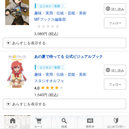
ビジネス・実用
試し読み
趣味・実用
/
伝統・芸能・美術
MFブックス編集部
フォロー
-
3,080円 (税込)
あらすじを表示する
あの夏で待ってる 公式ビジュアルブック
ビジネス・実用
試し読み
趣味・実用
/
伝統・芸能・美術
スタジオオルフェ
フォロー
4.0
1,540円 (税込)
あらすじを表示する
Amulet 心ときめくアイテムブック
トップ
カート
検索
無料本
はじめての方へ
ビジネス・実用