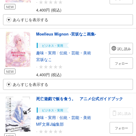
-
NEW
4,400円 (税込)
あらすじを表示する
Moelleux Mignon -宮坂なこ画集-
ビジネス・実用
試し読み
趣味・実用
/
伝統・芸能・美術
宮坂なこ
フォロー
-
NEW
4,400円 (税込)
あらすじを表示する
死亡遊戯で飯を食う。 アニメ公式ガイドブック
ビジネス・実用
試し読み
趣味・実用
/
伝統・芸能・美術
MF文庫J編集部
フォロー
-