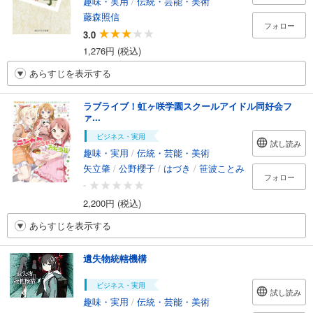
趣味・実用
/
伝統・芸能・美術
藤森照信
フォロー
3.0
1,276円 (税込)
あらすじを表示する
ラブライブ！虹ヶ咲学園スクールアイドル同好会フ
ァ...
ビジネス・実用
試し読み
趣味・実用
/
伝統・芸能・美術
矢立肇
/
公野櫻子
/
はづき
/
笹波ことみ
フォロー
-
2,200円 (税込)
あらすじを表示する
遺失物統轄機構
ビジネス・実用
試し読み
趣味・実用
/
伝統・芸能・美術