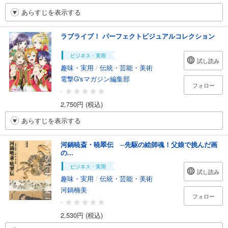
あらすじを表示する
ラブライブ！ パーフェクトビジュアルコレクション
ビジネス・実用
試し読み
趣味・実用
/
伝統・芸能・美術
電撃G'sマガジン編集部
フォロー
-
2,750円 (税込)
あらすじを表示する
河鍋暁斎・暁翠伝 ─先駆の絵師魂！父娘で挑んだ画
の...
ビジネス・実用
試し読み
趣味・実用
/
伝統・芸能・美術
河鍋楠美
フォロー
-
2,530円 (税込)