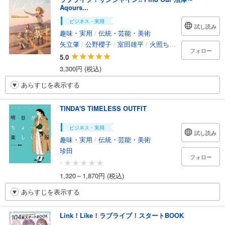
Aqours...
ビジネス・実用
試し読み
趣味・実用
/
伝統・芸能・美術
矢立肇
/
公野櫻子
/
室田雄平
/
火照ちげ
/
U5K
フォロー
5.0
3,300円 (税込)
あらすじを表示する
TINDA'S TIMELESS OUTFIT
ビジネス・実用
試し読み
趣味・実用
/
伝統・芸能・美術
珍田
フォロー
-
1,320～1,870円 (税込)
あらすじを表示する
Link！Like！ラブライブ！スタートBOOK