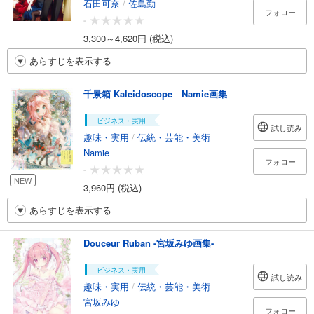
石田可奈
/
佐島勤
フォロー
-
3,300～4,620円 (税込)
あらすじを表示する
千景箱 Kaleidoscope Namie画集
ビジネス・実用
試し読み
趣味・実用
/
伝統・芸能・美術
Namie
フォロー
-
NEW
3,960円 (税込)
あらすじを表示する
Douceur Ruban -宮坂みゆ画集-
ビジネス・実用
試し読み
趣味・実用
/
伝統・芸能・美術
宮坂みゆ
フォロー