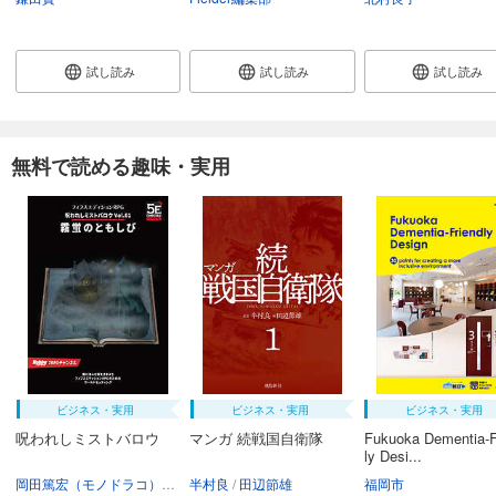
試し読み
試し読み
試し読み
無料で読める趣味・実用
ビジネス・実用
ビジネス・実用
ビジネス・実用
呪われしミストバロウ
マンガ 続戦国自衛隊
Fukuoka Dementia-F
ly Desi...
岡田篤宏（モノドラコ）
宮﨑樹
半村良
田辺節雄
福岡市