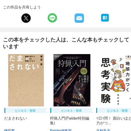
この作品を共有しよう
この本をチェックした人は、こんな本もチェックして
います
ビジネス・実用
ビジネス・実用
ビジネス・実用
だまされない
狩猟入門(Fielder特別編
1日1問！ 面白いほ
集)
力がつ...
鎌田實
Fielder編集部
北村良子