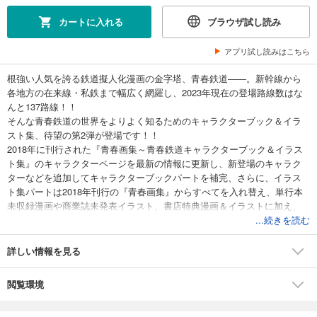
カートに入れる
ブラウザ試し読み
アプリ試し読みはこちら
根強い人気を誇る鉄道擬人化漫画の金字塔、青春鉄道――。新幹線から
各地方の在来線・私鉄まで幅広く網羅し、2023年現在の登場路線数はな
んと137路線！！
そんな青春鉄道の世界をよりよく知るためのキャラクターブック＆イラ
スト集、待望の第2弾が登場です！！
2018年に刊行された『青春画集～青春鉄道キャラクターブック＆イラス
ト集』のキャラクターページを最新の情報に更新し、新登場のキャラク
ターなどを追加してキャラクターブックパートを補完、さらに、イラス
ト集パートは2018年刊行の『青春画集』からすべてを入れ替え、単行本
未収録漫画や商業誌未発表イラスト、書店特典漫画＆イラストに加え、
巻末には青春先生描きおろし漫画も収録しました。充実の内容でおくる
...続きを読む
青鉄ファン必携の１冊！
詳しい情報を見る
閲覧環境