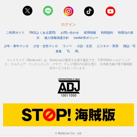
ログイン
ご利用ガイド
FAQ(よくある質問)
お問い合わせ
採用情報
利用規約
特商法の表
示
個人情報保護方針
cookie等ポリシー
少年・青年マンガ
少女・女性マンガ
ラノベ
小説・文芸
ビジネス・実用
雑誌・写
真集
TL
BL
ブックライブ（BookLive!）は、BookLiveが運営する電子書店です。TOPPANホールディング
ス、カルチュア・コンビニエンス・クラブ、テレビ朝日の出資を受け、日本最大級の電子書籍配
信サービスを行っています。
© BookLive Co., Ltd.