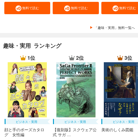
無料で読む
無料で読む
無料で読む
「趣味・実用」無料一覧へ
趣味・実用 ランキング
1位
2位
3位
ビジネス・実用
ビジネス・実用
ビジネス・実用
顔と手のポーズカタロ
【復刻版】スクウェア公
美術のしくみ図鑑
グ 女性編
式 サガ ...