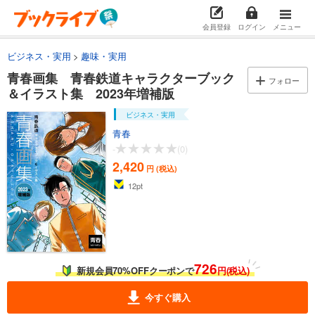
会員登録
ログイン
メニュー
ビジネス・実用
趣味・実用
青春画集 青春鉄道キャラクターブック
フォロー
＆イラスト集 2023年増補版
ビジネス・実用
青春
-
(0)
2,420
円 (税込)
12
pt
726
新規会員70%OFFクーポンで
円(税込)
今すぐ購入