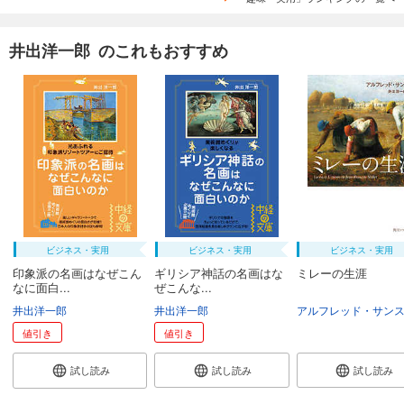
井出洋一郎 のこれもおすすめ
ビジネス・実用
ビジネス・実用
ビジネス・実用
印象派の名画はなぜこん
ギリシア神話の名画はな
ミレーの生涯
なに面白...
ぜこんな...
井出洋一郎
井出洋一郎
値引き
値引き
試し読み
試し読み
試し読み