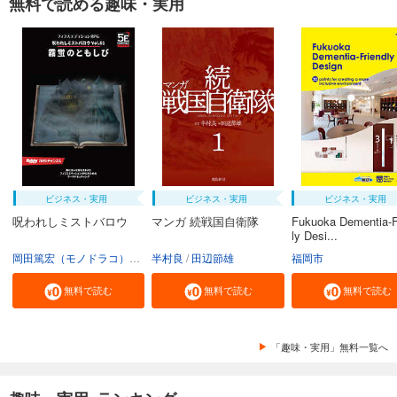
無料で読める趣味・実用
ビジネス・実用
ビジネス・実用
ビジネス・実用
呪われしミストバロウ
マンガ 続戦国自衛隊
Fukuoka Dementia-F
ly Desi...
岡田篤宏（モノドラコ）
宮﨑樹
半村良
田辺節雄
福岡市
無料で読む
無料で読む
無料で読む
「趣味・実用」無料一覧へ