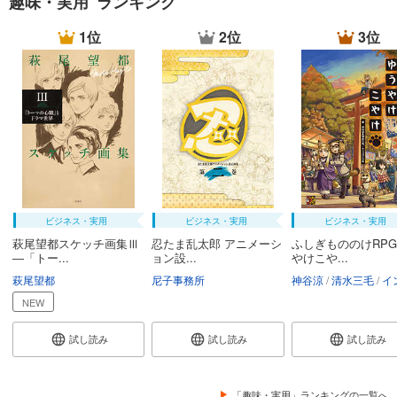
趣味・実用 ランキング
1位
2位
3位
ビジネス・実用
ビジネス・実用
ビジネス・実用
萩尾望都スケッチ画集Ⅲ
忍たま乱太郎 アニメーシ
ふしぎもののけRPG
―「トー...
ョン設...
やけこや...
萩尾望都
尼子事務所
神谷涼
清水三毛
インコグ・
NEW
試し読み
試し読み
試し読み
「趣味・実用」ランキングの一覧へ