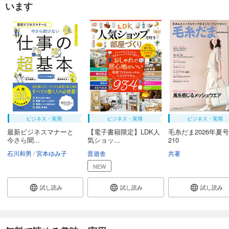
います
ビジネス・実用
ビジネス・実用
ビジネス・実用
最新ビジネスマナーと
【電子書籍限定】LDK人
毛糸だま2026年夏号 v
今さら聞...
気ショッ...
210
石川和男
宮本ゆみ子
晋遊舎
共著
NEW
試し読み
試し読み
試し読み