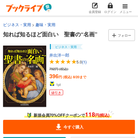
会員登録
ログイン
メニュー
ビジネス・実用
趣味・実用
知れば知るほど面白い 聖書の“名画”
フォロー
ビジネス・実用
井出洋一郎
5.0
(1)
792円 (税込)
396
円 (税込)
8/20まで
1
pt
値引き
118
新規会員70%OFFクーポンで
円(税込)
今すぐ購入