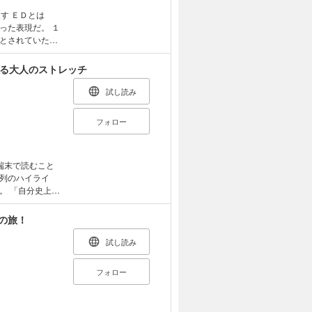
とは
をとった表現だ。 １
とされていた。
から１０５歳くら
現在に置き換える
ける大人のストレッチ
人がＥＤになって
えるが、はたして
試し読み
口と性生活事情
フォロー
勃たぬ！ ＥＤが
療薬の劇的な服用
化人類学 第６
端末で読むこと
列のハイライ
上最
ラーとなった著者
「トップギアス
の旅！
うになった」「平
「立ち上がると
試し読み
袖を通すとき肩
ラストで解決す
フォロー