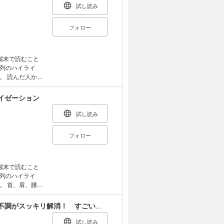
試し読み
フォロー
端末で読むこと
列のハイライ
から
現代人の
イゼーション
もの——じつは
き起こしている
試し読み
生のベストセラー
説。読み終えた
フォロー
端末で読むこと
列のハイライ
腰、
もなかなか改善
う人。実は、そ
だるさ・疲れ・不眠・不妊・抜け毛 なんとなく不調がスッキリ解消！ すごい腎活習慣
くらマッサージ
理学療法士の著
試し読み