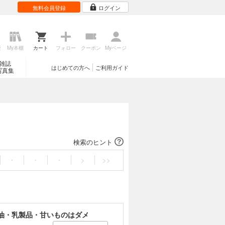
無料会員登録
ログイン
歴
My本棚
カート
フォロー
クーポン
Myページ
雑誌
はじめての方へ
ご利用ガイド
写真集
検索のヒント
・
・
・
>
>>
油・乳製品・甘いものはダメ