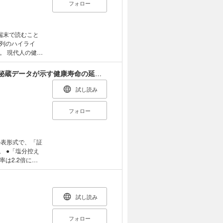
フォロー
端末で読むこと
列のハイライ
健康
おり、足の本来
あなたが知っている健康常識では早死にする！ 秘蔵データが示す健康寿命の延ばし方
ト（バランス）の
、呼吸機能低
試し読み
特化したトレーニ
なるメカニズ
フォロー
も解説する。
と足部の役割 足
裏と姿勢の関係
か表形式で、「証
裏にあり！ 疲れ
。 ●「塩分控え
の足の特徴を知
2.2倍に。 ●
り型」「外捻り
は高いほど長生
 足裏が使えない
の害」など。
指ぐるぐる・足
試し読み
ル寄せ／アンク
サークル／アン
フォロー
骨筋のトラブル多