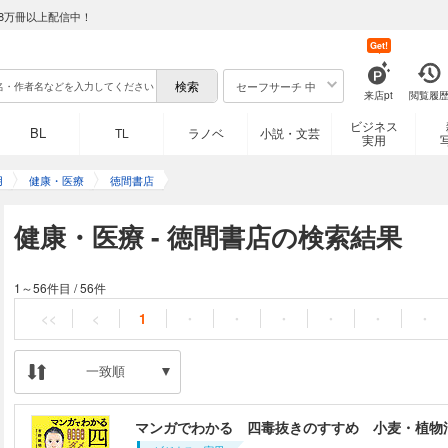
8万冊以上配信中！
Get!
セーフサーチ 中
来店pt
閲覧履
ビジネス
BL
TL
ラノベ
小説・文芸
実用
用
健康・医療
徳間書店
健康・医療 - 徳間書店の検索結果
1～56件目
/
56件
<<
<
1
・
・
・
・
・
・
一致順
マンガでわかる 四毒抜きのすすめ 小麦・植物