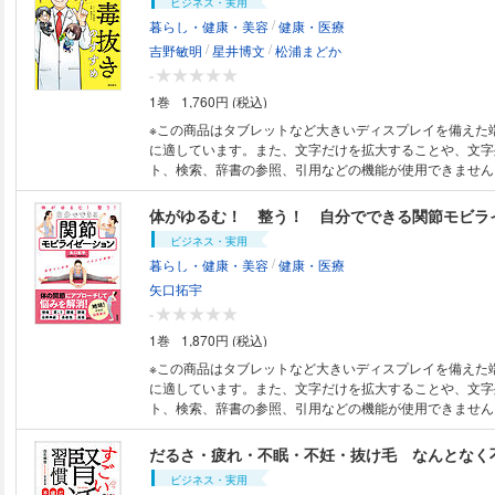
ビジネス・実用
/
暮らし・健康・美容
健康・医療
/
/
吉野敏明
星井博文
松浦まどか
-
1巻
1,760円 (税込)
※この商品はタブレットなど大きいディスプレイを備えた
に適しています。また、文字だけを拡大することや、文字
ト、検索、辞書の参照、引用などの機能が使用できません。 読んだ人
「体が変わった」と声が続出！ 「9か月で13kg減量」 「ドライアイが改善
した」 「血圧が下がった！」 「腰痛・肩凝りがなくなった！」 
体がゆるむ！ 整う！ 自分でできる関節モビラ
食卓に当たり前のように並ぶ小麦・植物油・乳製品・甘い
ビジネス・実用
この4つが、免疫の乱れや血管の劣化、脳への悪影響を引
/
暮らし・健康・美容
健康・医療
としたら？ YouTubeフォロワー50万人超・吉野敏明先
「四毒抜きのすすめ」を、マンガで楽しくわかりやすく解
矢口拓宇
その日から、すぐ実践できます！
-
1巻
1,870円 (税込)
※この商品はタブレットなど大きいディスプレイを備えた
に適しています。また、文字だけを拡大することや、文字
ト、検索、辞書の参照、引用などの機能が使用できません。 首、肩、
膝の痛み、倦怠感などで、ストレッチやマッサージをして
しない人。あるいは治ったと思ってもすぐに元通り、とい
の根本原因はカラダの関節にあります。関節を整えずにい
ビジネス・実用
やストレッチをしても根治しません。本書では、カリスマ