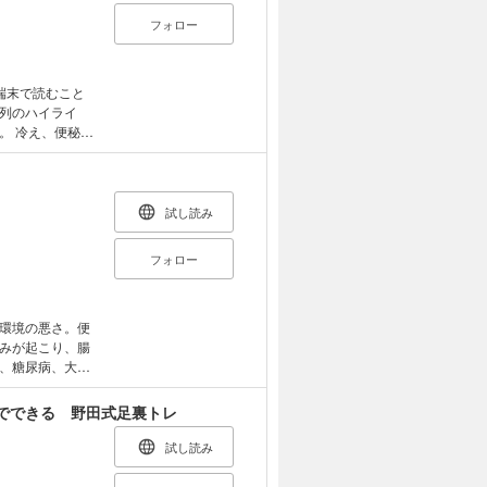
フォロー
端末で読むこと
列のハイライ
秘、
は、血流や血
最近の研究で
がわかってきま
増やしのメソッ
試し読み
せます！
フォロー
環境の悪さ。便
みが起こり、腸
、糖尿病、大腸
腸内やドロドロ
ブオイル、胡麻
でできる 野田式足裏トレ
った２週間でス
試し読み