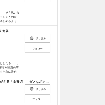
趾スクワット／
umn なぜ、足
――そう思いな
てしまうのが
一本歯シューズ／
楽しめるように
ーション
とは？ 医師と
てきた81歳の元
７カ条
まわし／お尻歩き
」生き方の極意
ーション
試し読み
リースのやり方
フォロー
ぎ／太もも／お
としたら……。
著者が最新の事
すと心に決め
革でがんを倒す
済むIPT抗がん
伊豆の山奥に住む仙人から教わった からだがよみがえる「食養術」 ダメなボクのからだを変えた 秋山先生の食養ごはん
替医療のあり方
試し読み
フォロー