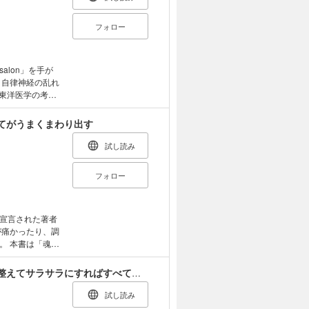
自分一人でもで
を整えていきま
フォロー
と関節の関係の
つ関節リセット
 salon」を手が
、自律神経の乱れ
 東洋医学の考え
気も上がり、
 なんとなく不
てがうまくまわり出す
決！ ストレスフ
、「気のせいでは
試し読み
話」「運気を動
──東洋医学の
フォロー
学をゆる～く楽
不思議な一冊！
学に出会うまで
すすめ 第２章
宣言された著者
ック 第３章 腎
が痛かったり、調
編 第５章 腎
。 本書は「魂の
５分 腎を整える
と」「宇宙と調
という杉本流生
オトナ女子の不調がみるみる改善する本 血流を整えてサラサラにすればすべて解決！
浦安氏との超スペ
試し読み