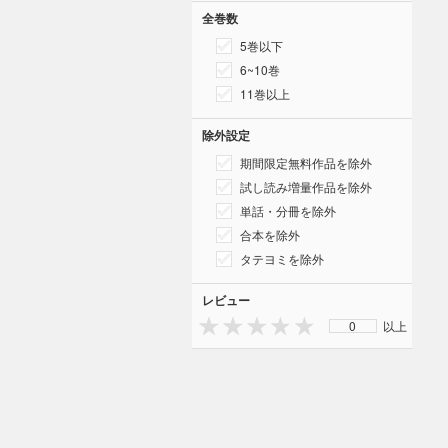
全巻数
5巻以下
6~10巻
11巻以上
除外設定
期間限定無料作品を除外
試し読み増量作品を除外
単話・分冊を除外
合本を除外
タテヨミを除外
レビュー
0
以上