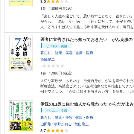
3.0
し Part４ 足裏を整えて体幹を鍛える 即効！足裏トレ中級編 足指歩き／
1巻
1,089円 (税込)
片足トライアングル／カーフレイズ／母趾スクワット・４
足指スクワット／足指足踏み／内側アーチスクワット Col
「楽しく人生を過ごして、思い残すことなく、往きたい」
裏トレが全身鍛えることにつながるのか？ Part５ 道具を使った足裏トレ
がらも、「老い」や「病」、「死」に対して、不安を抱い
ーニング ボールプッシュ／タオル一本下駄／一本下駄＆
人。どうすれば人生で起こる出来事を受け入れて、毎日を
ボードウォーキング＆ローテーション／足関節モビライゼ
なるのか？ やがて訪れる最期に向けて、今やるべきこと
Column 外反母趾と内反小趾 Part6 足裏トレと連動するスイッチストレ
してがん治療の現場で55年、人の「生き死に」に向き合っ
医者に宣告されたら知っておきたい がん克服の
ッチ＆トレーニング 横座り／横リーチ／お尻まわし／肩
「神の手」の著者が、「死ぬ瞬間が少しだけ楽しみになる
ビジネス・実用
／フロントランジローテーション／ゆりかご＆ゆりかごロ
を伝授！
/
暮らし・健康・美容
健康・医療
Column 腰痛と足裏の関係 Part7 筋膜をほぐして血行と神経を改善す
る 足裏ケア 野田式スイッチリリースとは？ スイッチリ
西脇俊二
スイッチリリース 足部スイッチリリース 足裏／ふくらは
-
尻／胸部 Column 足裏の反射区 Part８ 足裏トレ体験記
1巻
1,386円 (税込)
大切な家族が、あるいは、自分自身が、がんを宣告された
断糖療法、高濃度ビタミンC点滴治療などを推進してきた
例を交えつつ、「がんに対する向き合い方」を語る。「治
る」「糖を抜く」「消化力を上げる」など、7つの意識改
ための方法論を開陳。また抗がん剤の量が通常の10分の1で
剤治療などの最新情報を語る。標準医療を肯定しつつ、代
ビジネス・実用
を探るがん克服の書。
/
暮らし・健康・美容
健康・医療
/
/
山田剛
草野かおる
秋山龍三
3.7