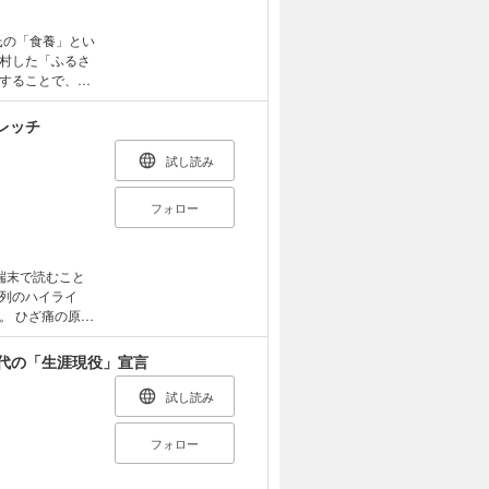
氏の「食養」とい
村した「ふるさ
することで、食
更かし、偏食、
ら、食養によっ
レッチ
と共に判りやす
試し読み
フォロー
端末で読むこと
列のハイライ
原因
古い。実は「太
ある脂肪組織
時代の「生涯現役」宣言
症だけでなく、
チを紹介。所用
試し読み
と「テニスボー
ソッドの最新か
フォロー