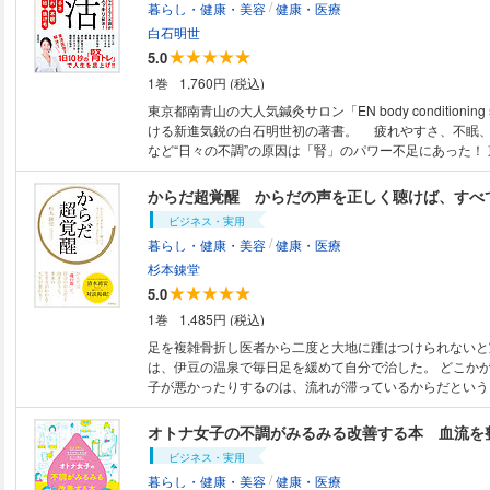
/
暮らし・健康・美容
健康・医療
者が、関節モビライゼーションという専門的な治療法を、
きるようにアレンジして紹介。自分の悩みに関係する関節
白石明世
す。また、ミスコンの講師として活躍する著者による美容
5.0
解説、小顔、バストアップ、ヒップアップなど美容に役立
1巻
1,760円 (税込)
法もお教えします。
東京都南青山の大人気鍼灸サロン「EN body conditioning
ける新進気鋭の白石明世初の著書。 疲れやすさ、不眠
など“日々の不調”の原因は「腎」のパワー不足にあった！
方を日常に取り入れ、腎のパワーを上げれば、元気にやる
「だるおも」不調が解消、しんどい毎日がラクになる！
からだ超覚醒 からだの声を正しく聴けば、すべ
調、まとめてケア！ スッキリしない不調をスルッと解
ビジネス・実用
ルかつポジティブに生まれ変わることができる！ また
/
暮らし・健康・美容
健康・医療
なかった 昔からの経験則」「人気マンガで紐解く五行の
かしたいなら、とりあえず踊ってみる」「身体のインフラ
杉本錬堂
『気』『血』『水』」などやや小難しいイメージの東洋医
5.0
しく解説。 読むだけでも、心がほんわか穏やかになる
1巻
1,485円 (税込)
【本書の構成】 はじめに カチカチだった私が、東洋医
第１章 知るだけで不調がゆるむ！？ ゆる東洋医学の
足を複雑骨折し医者から二度と大地に踵はつけられないと
「腎」が整うと人生が変わる！――「腎力」をセルフチェ
は、伊豆の温泉で毎日足を緩めて自分で治した。 どこか
力セルフケア――頭髪編 第４章 腎力セルフケア――睡眠
子が悪かったりするのは、流れが滞っているからだという
力セルフケア――妊活・加齢・不定愁訴編 第６章 １日
計画通り生きること」「自分のからだを自分でケアするこ
「腎トレ」
和して生きること」でからだはもちろん、運気さえも整う
き方を解き明かす。 ワンドロップ・プロジェクトの清水
ビジネス・実用
シャル対談も掲載。
/
暮らし・健康・美容
健康・医療