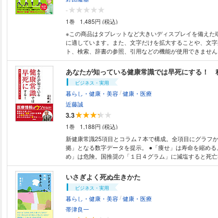
-
1巻
1,485円 (税込)
※この商品はタブレットなど大きいディスプレイを備えた
に適しています。また、文字だけを拡大することや、文字
ト、検索、辞書の参照、引用などの機能が使用できません。 現代人の
問題は足裏が原因だった！ 現代人の多くは指を浮かすことが多く、浮き指
になりやすく、足指でつかむことができない状態に陥って
の機能は低下してしまっている。 この足部のアライメン
ビジネス・実用
崩れや変形、筋力の低下が、膝痛や腰痛、肩こりをはじめ
/
暮らし・健康・美容
健康・医療
下、免疫力低下などの要因となっている。 本書は足裏に
ング本である。足裏の役割や構造、足裏を鍛えると健康に
近藤誠
ム、足のむくみの改善方法、外反母趾などの足の病気など
3.3
【本書の内容】 Part１ 足裏は健康のバロメーター 足裏
1巻
1,188円 (税込)
裏の構造を知る 骨格／指／アーチ／足底腱膜／筋肉 足
足裏の体重比率 Column かかとがガサガサになる理由 Part２ 自分の足
新健康常識25項目とコラム７本で構成。全項目にグラフ
の健康度を知る 健康寿命と足寿命の関係 健康の秘訣は足
拠」となる数字データを提示。 ●「痩せ」は寿命を縮める
やすい足の特徴 足指のゆがみを軽んじてはいけない 自身
め」は危険。国推奨の「１日４グラム」に減塩すると死亡率は
る 足指、かかと、アーチ／足首／バランステスト 「内捻
薬で血圧を下げると早死にする。 ●「コレステロール値」
型」 「内捻り型」「外捻り型」チェックテスト Column
きできる。 その他、「ワクチンは打つな」「人間ドック
いさぎよく死ぬ生きかた
と太る Part３ 足裏と体全体を連動させる 実践！足裏トレ初級編 足裏ト
ビジネス・実用
レが効く理由 足裏トレの留意点 足底ボールころがし／足
/
暮らし・健康・美容
健康・医療
指伸ばし／足指にぎり／足指つかみ／タオルつかみとタオ
ルサークル／アンクルニーサークル／アンクルニーヒップ
帯津良一
クルチェーン／促通テーピング Column 腓骨筋と後脛