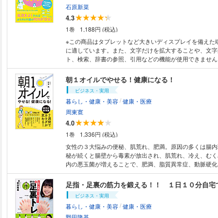
石原新菜
4.3
1巻
1,188円 (税込)
※この商品はタブレットなど大きいディスプレイを備えた
に適しています。また、文字だけを拡大することや、文字
ト、検索、辞書の参照、引用などの機能が使用できません。 冷え、便
肩こり、むくみ、くすみ……といった、女性の不調の９割
管、リンパが密接に関係していると言われてます。また、
朝１オイルでやせる！健康になる！
は、ある一部の血管が慢性的な痛みにも関わっていること
ビジネス・実用
した。そこで、この本では、女性の不調を治すための血流
/
暮らし・健康・美容
健康・医療
ドを見開き単位で紹介。「９０％の不調」を一気に改善さ
周東寛
4.0
1巻
1,336円 (税込)
女性の３大悩みの便秘、肌荒れ、肥満。原因の多くは腸内
秘が続くと腸壁から毒素が放出され、肌荒れ、冷え、むく
内の悪玉菌が増えることで、肥満、脂質異常症、動脈硬化
がんなどのリスクが高まります。そんなベトベトに汚れた
の血液を、朝１杯のよい油（亜麻仁油、荏胡麻油、オリー
足指・足裏の筋力を鍛える！！ １日１０分自宅
油）でキレイにしましょう！蓄積されたカラダの汚れをた
ビジネス・実用
ルリとリセットできます！ 医師が進める医学の新常識！
/
暮らし・健康・美容
健康・医療
野田隆基