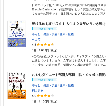
日本のED人口は1800万人⁉ “生涯現役”男性の自信を取り戻す ＥＤ
Erectile Dysfunction（勃起障害）という英語の頭文字
９９８年の調査では、日本国内のＥＤ人口は１１３０万人
この年の男性の総数は約６１５０万人だったから、 ０歳
いまでの男性の約18％がEDだったことになる。 それを
動ける体を取り戻す！ 人生１００年いきいき動
と、１８００万人と推定される。 なぜ、これほど多くの
ビジネス・実用
しまったのか？ ＥＤは成熟した社会における現代病とい
/
暮らし・健康・美容
健康・医療
ＥＤは病気なのだろうか？ 【本書の内容】 プロローグ ＥＤは本当に病
気なのか？ 第1章 あなただけではない！ 日本のＥＤ人
村山巧
第２章 人体の不思議 勃起のメカニズム 第３章 なぜ
4.5
起きる原因と治療 第４章 ＥＤなんか怖くない ＥＤ治
1巻
1,683円 (税込)
法 第５章 なぜ、人はエッチを求めるのか？ エッチの文
章 性的衝動を科学する 男女の性意識の違い
※この商品はタブレットなど大きいディスプレイを備えた
に適しています。また、文字だけを拡大することや、文字
ト、検索、辞書の参照、引用などの機能が使用できません。 「自分史
高の柔軟性が手に入るストレッチ」が15万部のベストセ
が、新たに提案する「大人のためのストレッチ」。独自の
おやじダイエット部新入部員 脱・メタボ14日間
トレッチ理論」で、50代以上の「最近、年齢を感じるよ
ビジネス・実用
坦な道でつまづく」「散歩していたら転びそうになった」
/
暮らし・健康・美容
健康・医療
き『よっこらしょ』と声が出るようになった」「シャツに
が痛い」など体の悩みを、シチュエーション別に豊富なイ
桐山秀樹
る。
4.0
1巻
1,100円 (税込)