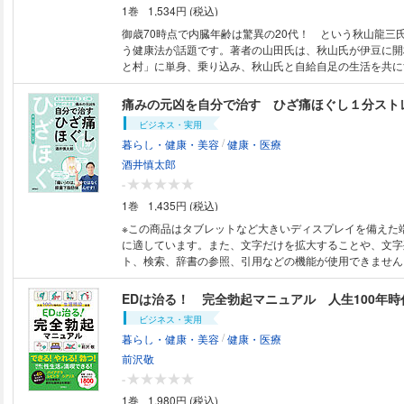
1巻
1,534円 (税込)
御歳70時点で内臓年齢は驚異の20代！ という秋山龍三
う健康法が話題です。著者の山田氏は、秋山氏が伊豆に開
と村」に単身、乗り込み、秋山氏と自給自足の生活を共に
養の真髄を受け継ぎました。アラフィフ男性に典型的な夜
残業過多、ストレス過多で万年絶不調だった自身の日常か
痛みの元凶を自分で治す ひざ痛ほぐし１分スト
て脱することができた体験を、草野かおる氏の４コマ漫画
ビジネス・実用
く解説します。
/
暮らし・健康・美容
健康・医療
酒井慎太郎
-
1巻
1,435円 (税込)
※この商品はタブレットなど大きいディスプレイを備えた
に適しています。また、文字だけを拡大することや、文字
ト、検索、辞書の参照、引用などの機能が使用できません。 ひざ痛の
の大半は変形性膝関節症とされているが、その常識はもう
もも前面?ひざ上を通る筋肉（腱）」「主にひざ下の奥に
EDは治る！ 完全勃起マニュアル 人生100年
（＝膝蓋下脂肪体）」がその原因だ。本書は変形性膝関節
ビジネス・実用
その新たな原因にアプローチ。ひざ痛解消に効くストレッ
/
暮らし・健康・美容
健康・医療
時間はそれぞれ約１分。セルフケア可能で道具も「ひも」
ル」だけあればOK。ひざ痛に悩む老若男女を救う著者メ
前沢敬
つ決定版！
-
1巻
1,980円 (税込)