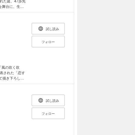
れた庭、47歩先
を舞台に、生き
一致で大賞を受賞
かに伝える鮮烈
試し読み
フォロー
「風の吹く吹
表された「恋す
して描き下ろしと
人間は、こんな
を知る1冊！
試し読み
フォロー