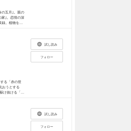
春の五月｣。親の
の家｣。恋情の深
収録。植物をモ
編集。
試し読み
フォロー
弄する「赤の世
抗おうとする
駆け抜ける「鳩
を描く「掌の
った時、感動が
試し読み
フォロー