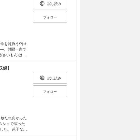
試し読み
フォロー
命を背負うΩ(オ
――。財閥一家で
(さいもん)は、
!? 性別によ
収録】
試し読み
フォロー
に放たれ向かった
ムショで演った
した。 弟子など
和元禄落語心中･