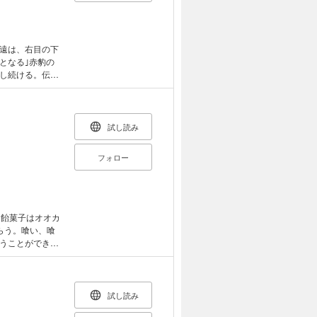
高遠は、右目の下
となる｣赤豹の
し続ける。伝承
試し読み
フォロー
。飴菓子はオオカ
らう。喰い、喰
うことができる
て取り引きされる
極の純愛!
試し読み