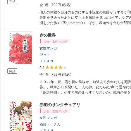
完結
全1巻
792円 (税込)
他人の体験を自分のものにする小説家の葛藤がうずまく｢
最期を見送ったあとに立ち上る感情を見つめた｢アカシア
淵をひた歩く｢宿り木の告白｣。ほか、表題作を含む全5話
チーフに、人間観察の名手が新境地を開いたストーリー短
赤の世界
少女・女性マンガ
女性マンガ
びっけ
ＩＴＡＮ
4.1
完結
全1巻
792円 (税込)
２０××年、夏。遥か昔の陰謀が、前途ある少年たちを翻
界」。戦争が引き裂いた二人の仲。変わらぬ“声”で運命に
「朗読時間」。少年と鳩のまっすぐな思いが、戦時の空を
の翼」。命を懸けなければ叶うことはない、究極の愛の形
花」。－－時代を超えた4つのストーリーが一つにつなが
赤豹のサンクチュアリ
こみ上げてくる珠玉の連作短編集。
少女・女性マンガ
女性マンガ
猫目トーチカ
ＩＴＡＮ