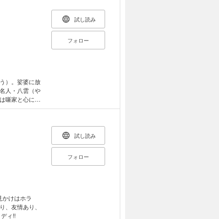
れた電子オリジナ
試し読み
フォロー
う）。娑婆に放
名人・八雲（や
は噺家と心に決
く与太郎やいか
!
試し読み
フォロー
見かけはホラ
り、友情あり、
ディ!!