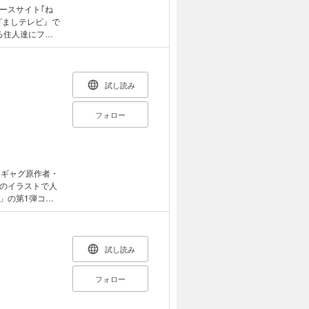
ースサイト｢ね
ざましテレビ』で
する住人達にフォ
愛しくなる｢地
試し読み
フォロー
たギャグ原作者・
のイラストで人
」の第1弾コミ
ン。“2まい
して苦笑の嵐。
レッツ脱力！
試し読み
フォロー