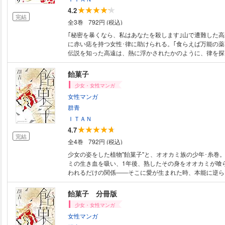
4.2
完結
全3巻
792円 (税込)
｢秘密を暴くなら、私はあなたを殺します｣山で遭難した
に赤い痣を持つ女性･律に助けられる。｢食らえば万能の薬
伝説を知った高遠は、熱に浮かされたかのように、律を探
に囚われた男女のラブロマンス、開幕!!
飴菓子
少女・女性マンガ
女性マンガ
群青
ＩＴＡＮ
4.7
完結
全4巻
792円 (税込)
少女の姿をした植物"飴菓子"と、オオカミ族の少年･糸巻
ミの生き血を吸い、1年後、熟したその身をオオカミが喰
われるだけの関係――そこに愛が生まれた時、本能に逆ら
のか!? そして人間をも魅了する飴菓子たちは、商品とし
ようになり……? 切なさに胸しめつけられる異種族間の究
飴菓子 分冊版
少女・女性マンガ
女性マンガ