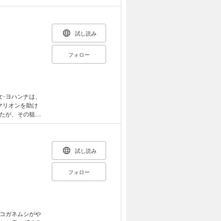
試し読み
フォロー
女･ヨハンナは、
マリオンを助け
たが、その狙い
パーツを捜し続け
ァンタジー、開
試し読み
フォロー
コガネムシがや