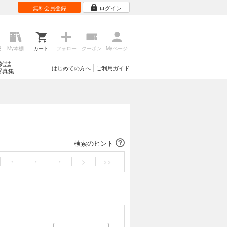
無料会員登録
ログイン
歴
My本棚
カート
フォロー
クーポン
Myページ
雑誌
はじめての方へ
ご利用ガイド
写真集
検索のヒント
・
・
・
>
>>