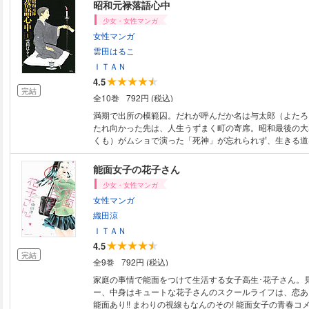
与太郎放浪篇、いざ幕開け!!【※カラーイラストが収録さ
昭和元禄落語心中
ル特装版です】
少女・女性マンガ
女性マンガ
雲田はるこ
ＩＴＡＮ
4.5
完結
全10巻
792円 (税込)
満期で出所の模範囚。だれが呼んだか名は与太郎（よたろ
たれ向かった先は、人生うずまく町の寄席。昭和最後の大
くも）がムショで演った「死神」が忘れられず、生きる道
めておりました。弟子など取らぬ八雲師匠。惚れて泣きつ
に……!? 昭和元禄落語心中・与太郎放浪篇、いざ幕開け!
能面女子の花子さん
少女・女性マンガ
女性マンガ
織田涼
ＩＴＡＮ
4.5
完結
全9巻
792円 (税込)
家庭の事情で能面をつけて生活する女子高生･花子さん。
ー、中身はキュートな花子さんのスクールライフは、恋あ
能面あり!! まわりの視線もなんのその! 能面女子の青春コメ