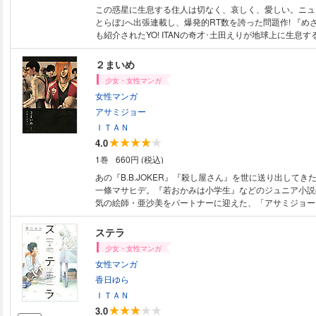
この惑星に生息する住人は切なく、哀しく、愛しい。ニュ
とらぼ｣へ出張連載し、爆発的RT数を誇った問題作! 『め
も紹介されたYO! ITANの奇才･土田えりが地球上に生息
ーカスを合わせてパシャリ。読めば生きとし生けるものが
球のささくれ｣――――爆誕。
２まいめ
少女・女性マンガ
女性マンガ
アサミジョー
ＩＴＡＮ
4.0
1巻
660円 (税込)
あの『B.B.JOKER』『殺し屋さん』を世に送り出してき
一條マサヒデ。『若おかみは小学生』などのジュニア小説
気の絵師・亜沙美をパートナーに迎えた、「アサミジョー
ックス！ 2ページ目にオチが来る、登場人物すべてイケメ
め”にとことんこだわった、選りすぐりギャグは、爆笑そ
ステラ
16ページ特別編＆メイキング漫画も収録。『2まいめ』で
少女・女性マンガ
女性マンガ
香日ゆら
ＩＴＡＮ
3.0