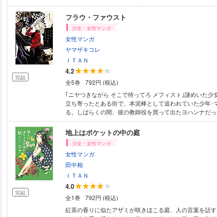
フラウ・ファウスト
少女・女性マンガ
女性マンガ
ヤマザキコレ
ＩＴＡＮ
4.2
完結
全5巻
792円 (税込)
｢ニヤつきながら そこで待ってろ メフィスト｣謎めいた少
立ち寄ったとある街で、本泥棒として追われていた少年･
る。しばらくの間、彼の教師役を買って出たヨハンナだっ
は、封じられた己の悪魔を取り戻すことで……!? 悪魔の
る不死の少女･ヨハンナの、契約と禁忌をめぐるダークフ
地上はポケットの中の庭
幕!!
少女・女性マンガ
女性マンガ
田中相
ＩＴＡＮ
4.0
完結
全1巻
792円 (税込)
紅茶の香りに似たアザミが咲きほこる庭、人の言葉を話す