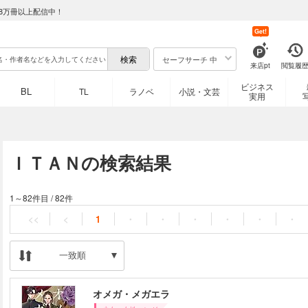
8万冊以上配信中！
Get!
セーフサーチ 中
来店pt
閲覧履
ビジネス
BL
TL
ラノベ
小説・文芸
実用
ＩＴＡＮの検索結果
1～82件目
/
82件
<<
<
1
・
・
・
・
・
・
一致順
オメガ・メガエラ