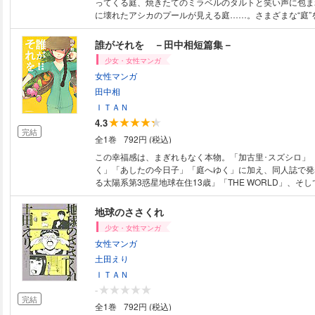
ってくる庭、焼きたてのミラベルのタルトと笑い声に包ま
に壊れたアシカのプールが見える庭……。さまざまな“庭”
るものの繋がりを描くITAN掲載シリーズをはじめ、満場
したデビュー作を含む短編5作を収録。人間の愛しさを豊
誰がそれを －田中相短篇集－
な才能！
少女・女性マンガ
女性マンガ
田中相
ＩＴＡＮ
4.3
完結
全1巻
792円 (税込)
この幸福感は、まぎれもなく本物。「加古里･スズシロ」
く」「あしたの今日子」「庭へゆく」に加え、同人誌で発
る太陽系第3惑星地球在住13歳」「THE WORLD」、そ
なる「その後の加古里･スズシロ」を収録。紡ぎ出される
にも愛おしく温かい。鮮烈なデビューを飾った著者の原点
地球のささくれ
少女・女性マンガ
女性マンガ
土田えり
ＩＴＡＮ
-
完結
全1巻
792円 (税込)