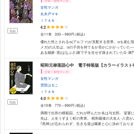
少女・女性マンガ
女性マンガ
丸木戸マキ
ＩＴＡＮ
4.2
完結
全11巻
330～990円 (税込)
優れた性とされるα(アルファ)が支配する世界。αを産む宿
メガ)の人生は、αの子供を持てるか否かにかかっていた
ある婚家･英(はなぶさ)家で子を生せず疎まれていたΩ･犀門
一人のΩの少年をαと偽り、英家当主の座を狙わせるのだが…
る身分社会で最下層の、Ωたちの闘いが始まる…!
昭和元禄落語心中 電子特装版【カラーイラスト
少女・女性マンガ
女性マンガ
雲田はるこ
ＩＴＡＮ
4.0
完結
全10巻
770～990円 (税込)
満期で出所の模範囚。だれが呼んだか名は与太郎。 娑婆
先は、人生うずまく町の寄席。 昭和最後の大名人･八雲が
｢死神｣が忘れられず、生きる道は噺家と心に決めておりま
取らぬ八雲師匠。惚れて泣きつく与太郎やいかに……!?昭