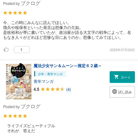
ブクログ
Posted by
今、この時にみんなに読んでほしい。
徴兵や核保有といった発言は想像力の欠如。
是枝裕和が帯に書いていたが、政治家が語る大文字の戦争によって、名
もなき人々がどれほど悲惨な目にあうのか。想像してみてほしい。
1
2025年07月24日
魔法少女サン＆ムーン～推定６２歳～
少年・青年マンガ
カート
青年マンガ
4.5
(4)
試し読み
ブクログ
Posted by
ライフイズビューティフル
それが 答えだ