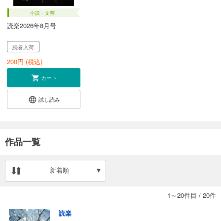
小説・文芸
読楽2026年8月号
続巻入荷
200
円 (税込)
カート
試し読み
作品一覧
新着順
1～20件目
/
20件
読楽