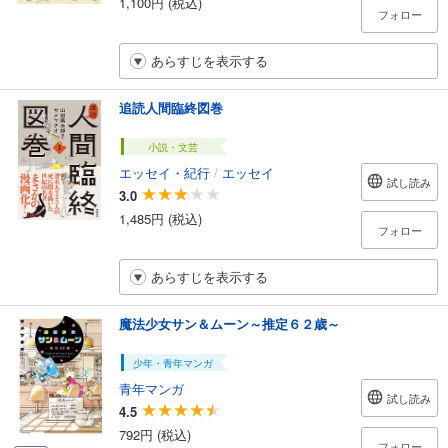
1,100円 (税込)
フォロー
あらすじを表示する
追読人間臨終図巻
小説・文芸
エッセイ・紀行
/
エッセイ
試し読み
3.0
1,485円 (税込)
フォロー
あらすじを表示する
魔法少女サン＆ムーン～推定６２歳～
少年・青年マンガ
青年マンガ
試し読み
4.5
792円 (税込)
フォロー