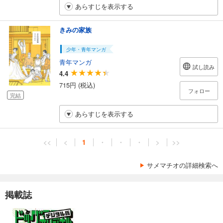
あらすじを表示する
きみの家族
少年・青年マンガ
青年マンガ
試し読み
4.4
715円 (税込)
フォロー
完結
あらすじを表示する
<<
<
1
・
・
・
>
>>
サメマチオの詳細検索へ
掲載誌