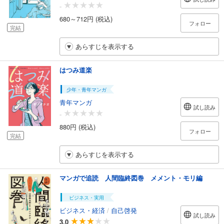
-
680～712円 (税込)
フォロー
完結
あらすじを表示する
はつみ道楽
少年・青年マンガ
青年マンガ
試し読み
-
880円 (税込)
フォロー
完結
あらすじを表示する
マンガで追読 人間臨終図巻 メメント・モリ編
ビジネス・実用
ビジネス・経済
/
自己啓発
試し読み
3.0