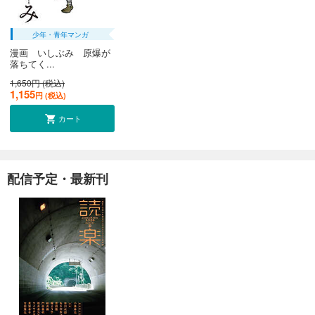
少年・青年マンガ
漫画 いしぶみ 原爆が
落ちてく...
1,650円 (税込)
1,155
円 (税込)
カート
配信予定・最新刊