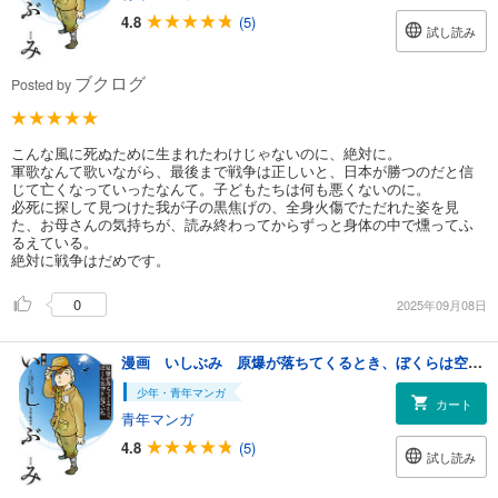
4.8
(5)
試し読み
ブクログ
Posted by
こんな風に死ぬために生まれたわけじゃないのに、絶対に。
軍歌なんて歌いながら、最後まで戦争は正しいと、日本が勝つのだと信
じて亡くなっていったなんて。子どもたちは何も悪くないのに。
必死に探して見つけた我が子の黒焦げの、全身火傷でただれた姿を見
た、お母さんの気持ちが、読み終わってからずっと身体の中で燻ってふ
るえている。
絶対に戦争はだめです。
0
2025年09月08日
漫画 いしぶみ 原爆が落ちてくるとき、ぼくらは空を見ていた
少年・青年マンガ
カート
青年マンガ
4.8
(5)
試し読み