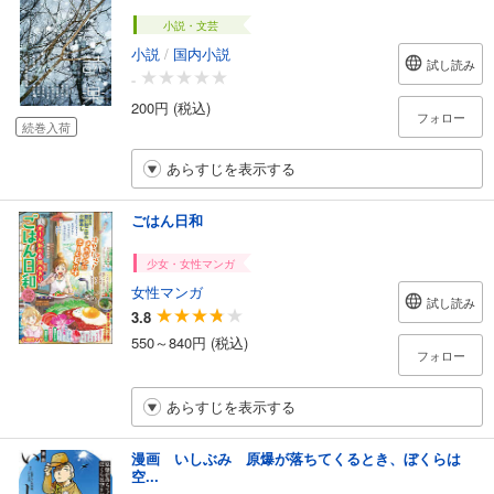
小説・文芸
小説
/
国内小説
試し読み
-
200円 (税込)
フォロー
続巻入荷
あらすじを表示する
ごはん日和
少女・女性マンガ
女性マンガ
試し読み
3.8
550～840円 (税込)
フォロー
あらすじを表示する
漫画 いしぶみ 原爆が落ちてくるとき、ぼくらは
空...