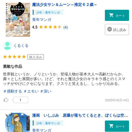
魔法少女サン＆ムーン～推定６２歳～
少年・青年マンガ
カート
青年マンガ
4.5
(4)
試し読み
くるくる
購入済み
素敵な作品
世界観というか、ノリというか、登場人物が基本大人〜高齢だからか、
粛々とした展開が多い。けど、それと魔法少女のキラキラ感とのミスマ
ッチがやけにクセになります。クスリと笑えるし、しっかり沁みる。
＃感動する
＃エモい
＃深い
1
2025年09月14日
漫画 いしぶみ 原爆が落ちてくるとき、ぼくらは空を見ていた
少年・青年マンガ
カート
青年マンガ