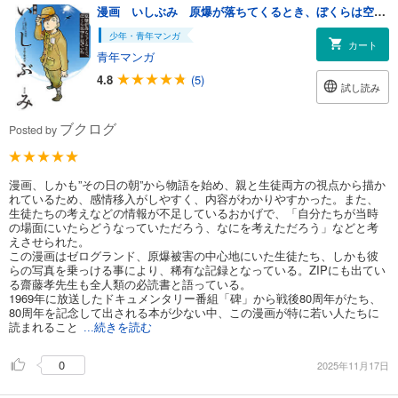
漫画 いしぶみ 原爆が落ちてくるとき、ぼくらは空を見ていた
少年・青年マンガ
カート
青年マンガ
4.8
(5)
試し読み
ブクログ
Posted by
漫画、しかも”その日の朝”から物語を始め、親と生徒両方の視点から描か
れているため、感情移入がしやすく、内容がわかりやすかった。また、
生徒たちの考えなどの情報が不足しているおかげで、「自分たちが当時
の場面にいたらどうなっていただろう、なにを考えただろう」などと考
えさせられた。
この漫画はゼログランド、原爆被害の中心地にいた生徒たち、しかも彼
らの写真を乗っける事により、稀有な記録となっている。ZIPにも出てい
る齋藤孝先生も全人類の必読書と語っている。
1969年に放送したドキュメンタリー番組「碑」から戦後80周年がたち、
80周年を記念して出される本が少ない中、この漫画が特に若い人たちに
読まれること
...続きを読む
0
2025年11月17日