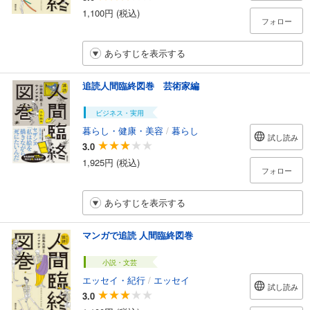
1,100円 (税込)
フォロー
あらすじを表示する
追読人間臨終図巻 芸術家編
ビジネス・実用
暮らし・健康・美容
/
暮らし
試し読み
3.0
1,925円 (税込)
フォロー
あらすじを表示する
マンガで追読 人間臨終図巻
小説・文芸
エッセイ・紀行
/
エッセイ
試し読み
3.0