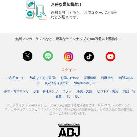
お得な通知機能！
通知を許可すると、お得なクーポン情報
などが届きます。
無料マンガ・ラノベなど、豊富なラインナップで188万冊以上配信中！
ログイン
ご利用ガイド
FAQ(よくある質問)
お問い合わせ
採用情報
利用規約
特商法の表
示
個人情報保護方針
cookie等ポリシー
少年・青年マンガ
少女・女性マンガ
ラノベ
小説・文芸
ビジネス・実用
雑誌・写
真集
TL
BL
ブックライブ（BookLive!）は、BookLiveが運営する電子書店です。TOPPANホールディング
ス、カルチュア・コンビニエンス・クラブ、テレビ朝日の出資を受け、日本最大級の電子書籍配
信サービスを行っています。