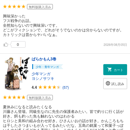
無料版購入済み
興味深かった
フス戦争のお話。
全然知らないので興味深いです。
どこがフィクションで、どれがそうでないのかは分からないのですが。
カトリックは昔からヤバいなぁ。
0
2026年08月05日
ばらかもん3巻
少年・青年マンガ
カート
少年マンガ
ヨシノサツキ
試し読み
4.4
(57)
無料版購入済み
夏休みになると読みたくなる
川藤さん登場。同級生なのに先生の保護者みたい。皆で釣りに行く話が
好き。餌も釣った魚も触れないのはわかる
ヒロシと美和の組み合わせ好き。ひさんいおの話が好き。かんころもち
は干したさつまいもが入ってるみたいだな。五島の銘菓って和菓子っぽ
いものが多くてどれも美味しそう。このもんもそうだけど色々と食べて