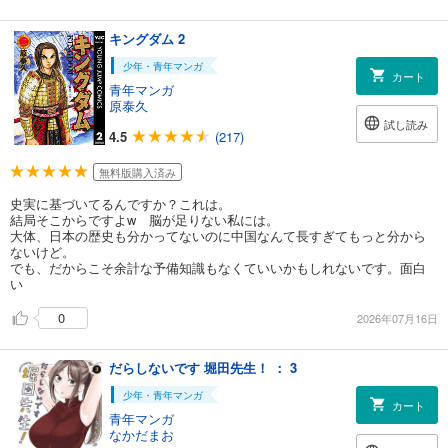
キングダム 2
少年・青年マンガ
カート
青年マンガ
原泰久
試し読み
4.5
(217)
無料版購入済み
史実に基づいてるんですか？これは。
結局そこからですよw 脳が足りない私には。
大体、日本の歴史も分かってないのに中国なんて長すぎてもっと分から
ないけど。
でも、だからこそ余計な予備知識もなくていいかもしれないです。面白
い
0
2026年07月16日
だらしないです 堀田先生！ ： 3
少年・青年マンガ
カート
青年マンガ
なかだまお