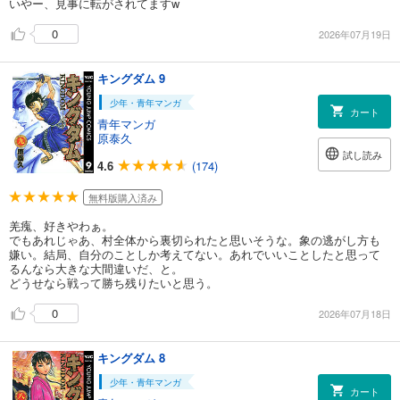
いやー、見事に転がされてますw
0
2026年07月19日
キングダム 9
少年・青年マンガ
カート
青年マンガ
原泰久
試し読み
4.6
(174)
無料版購入済み
羌瘣、好きやわぁ。
でもあれじゃあ、村全体から裏切られたと思いそうな。象の逃がし方も
嫌い。結局、自分のことしか考えてない。あれでいいことしたと思って
るんなら大きな大間違いだ、と。
どうせなら戦って勝ち残りたいと思う。
0
2026年07月18日
キングダム 8
少年・青年マンガ
カート