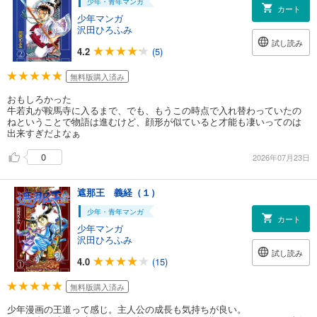
少年・青年マンガ
カート
少年マンガ
沢田ひろふみ
試し読み
4.2
(5)
無料版購入済み
おもしろかった
牛若丸が鞍馬寺に入るまで、でも、もうこの時点で入れ替わっていたの
ねということで物語は進むけど、顔形が似ていると才能も凄いってのは
出来すぎだよなぁ
0
2026年07月23日
遮那王 義経（１）
少年・青年マンガ
カート
少年マンガ
沢田ひろふみ
試し読み
4.0
(15)
無料版購入済み
少年漫画の王道って感じ。主人公の成長も気持ちが良い。