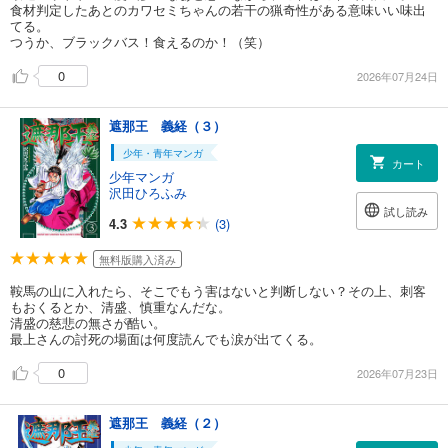
食材判定したあとのカワセミちゃんの若干の猟奇性がある意味いい味出
てる。
つうか、ブラックバス！食えるのか！（笑）
0
2026年07月24日
遮那王 義経（３）
少年・青年マンガ
カート
少年マンガ
沢田ひろふみ
試し読み
4.3
(3)
無料版購入済み
鞍馬の山に入れたら、そこでもう害はないと判断しない？その上、刺客
もおくるとか、清盛、慎重なんだな。
清盛の慈悲の無さが酷い。
最上さんの討死の場面は何度読んでも涙が出てくる。
0
2026年07月23日
遮那王 義経（２）