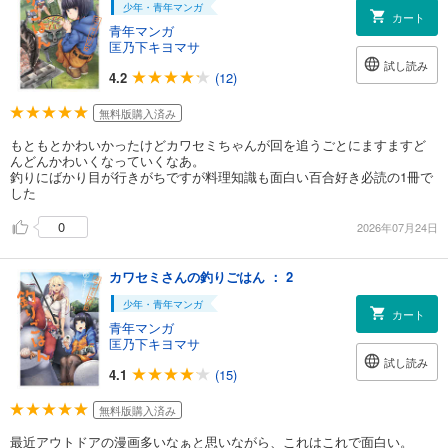
少年・青年マンガ
カート
青年マンガ
匡乃下キヨマサ
試し読み
4.2
(12)
無料版購入済み
もともとかわいかったけどカワセミちゃんが回を追うごとにますますど
んどんかわいくなっていくなあ。
釣りにばかり目が行きがちですが料理知識も面白い百合好き必読の1冊で
した
0
2026年07月24日
カワセミさんの釣りごはん ： 2
少年・青年マンガ
カート
青年マンガ
匡乃下キヨマサ
試し読み
4.1
(15)
無料版購入済み
最近アウトドアの漫画多いなぁと思いながら、これはこれで面白い。