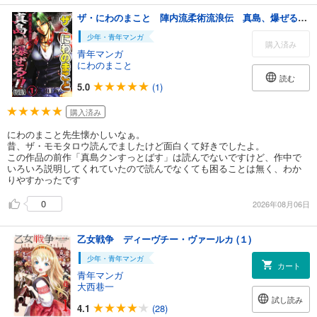
ザ・にわのまこと 陣内流柔術流浪伝 真島、爆ぜる！！1<特装版>
少年・青年マンガ
購入済み
青年マンガ
にわのまこと
読む
5.0
(1)
購入済み
にわのまこと先生懐かしいなぁ。
昔、ザ・モモタロウ読んでましたけど面白くて好きでしたよ。
この作品の前作「真島クンすっとばす」は読んでないですけど、作中で
いろいろ説明してくれていたので読んでなくても困ることは無く、わか
りやすかったです
0
2026年08月06日
乙女戦争 ディーヴチー・ヴァールカ (１)
少年・青年マンガ
カート
青年マンガ
大西巷一
試し読み
4.1
(28)