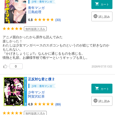
少年・青年マンガ
カート
青年マンガ
江島絵理
試し読み
4.8
(33)
無料版購入済み
アニメ面白かったから原作も読んでみた
楽しかった！
わたしは少女マンガベースのスポコンものというのが総じて好きなのか
もしれない。
『かげきしょうじょ!!』なんかに通じるものを感じる。
情熱と礼節。お嬢様学校で格ゲーというギャップも良し。
0
2026年07月13日
正反対な君と僕 2
少年・青年マンガ
カート
少年マンガ
阿賀沢紅茶
試し読み
4.9
(89)
無料版購入済み