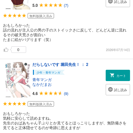
試し読み
5.0
(7)
無料版購入済み
おもしろかった
話の流れが主人公の男の子のストイックさに反して、どんどん逆に流れ
るその破天荒さが面白い
たまに絵がバグります（笑）
0
2026年07月14日
だらしないです 堀田先生！ ： 2
少年・青年マンガ
カート
青年マンガ
なかだまお
試し読み
4.6
(9)
無料版購入済み
おもしろかった
気軽に安心して読めますね。
先生のおばあちゃん子ぷりとか見てるとほっこりしますが、無防備さを
見てると正体隠せてるのが奇跡に思えますが