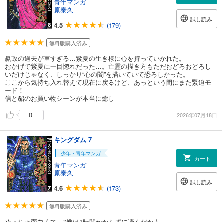
青年マンガ
原泰久
試し読み
4.5
(179)
無料版購入済み
嬴政の過去が重すぎる…紫夏の生き様に心を持っていかれた。
おかげで紫夏に一目惚れだった…。亡霊の描き方もただおどろおどろし
いだけじゃなく、しっかり“心の闇”を描いていて恐ろしかった。
ここから気持ち入れ替えて現在に戻るけど、あっという間にまた緊迫モ
ード！
信と貂のお買い物シーンが本当に癒し
0
2026年07月18日
キングダム 7
少年・青年マンガ
カート
青年マンガ
原泰久
試し読み
4.6
(173)
無料版購入済み
めっちゃ面白くて、7巻は1時間かからずに読んだかも。