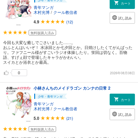
少年・青年マンガ
カート
青年マンガ
木村光博
/
クール教信者
試し読み
4.9
(12)
無料版購入済み
今回も大変な癒しでごさいました……。
おふとんはいいぞ！ 水泳回とか七夕回とか。日焼けしたくてがんばった
り。ファフニール様がすごいラジオ体操したり。蛍回は切なく。百物
語、すげぇ顔で登場したキャラがかわいい。
スイカとか浴衣とか最高。
0
2026年08月08日
小林さんちのメイドラゴン カンナの日常 2
少年・青年マンガ
カート
青年マンガ
木村光博
/
クール教信者
試し読み
5.0
(21)
無料版購入済み