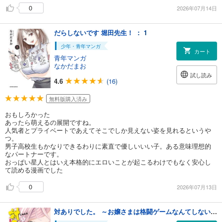
0
2026年07月14日
だらしないです 堀田先生！ ： 1
少年・青年マンガ
カート
青年マンガ
なかだまお
試し読み
4.6
(16)
無料版購入済み
おもしろかった
あったら萌えるの展開ですね。
人気者とプライベートであえてそこでしか見えない姿を見れるというや
つ。
男子高校生もかなりできるわりに素直で優しいいい子。ある意味理想的
なパートナーです。
おっぱい星人とはいえ本格的にエロいことが起こるわけでもなく安心し
て読める漫画でした
0
2026年07月13日
対ありでした。 ～お嬢さまは格闘ゲームなんてしない～ １