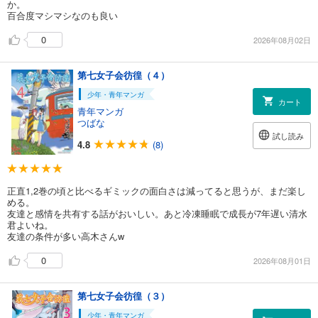
か。
百合度マシマシなのも良い
0
2026年08月02日
第七女子会彷徨（４）
少年・青年マンガ
カート
青年マンガ
つばな
試し読み
4.8
(8)
正直1,2巻の頃と比べるギミックの面白さは減ってると思うが、まだ楽し
める。
友達と感情を共有する話がおいしい。あと冷凍睡眠で成長が7年遅い清水
君よいね。
友達の条件が多い高木さんw
0
2026年08月01日
第七女子会彷徨（３）
少年・青年マンガ