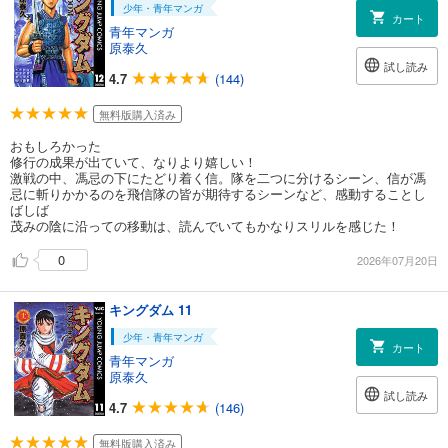
少年・青年マンガ
カート
青年マンガ
原泰久
試し読み
4.7
(144)
無料版購入済み
おもしろかった
修行の成果が出ていて、なりより嬉しい！
激戦の中、馮忌の下にたどり着く信。隊を二つに分けるシーン、信が馮
忌に斬りかかるのを飛信隊の皆が期待するシーンなど、感動することし
ばしば
茂みの陰に沿っての移動は、読んでいてもかなりスリルを感じた！
0
2026年07月20日
キングダム 11
少年・青年マンガ
カート
青年マンガ
原泰久
試し読み
4.7
(146)
無料版購入済み