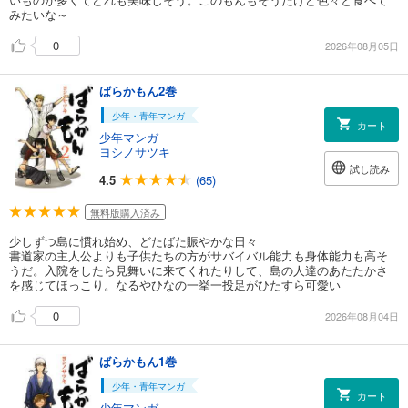
みたいな～
0
2026年08月05日
ばらかもん2巻
少年・青年マンガ
カート
少年マンガ
ヨシノサツキ
試し読み
4.5
(65)
無料版購入済み
少しずつ島に慣れ始め、どたばた賑やかな日々
書道家の主人公よりも子供たちの方がサバイバル能力も身体能力も高そ
うだ。入院をしたら見舞いに来てくれたりして、島の人達のあたたかさ
を感じてほっこり。なるやひなの一挙一投足がひたすら可愛い
0
2026年08月04日
ばらかもん1巻
少年・青年マンガ
カート
少年マンガ