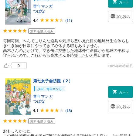
カート
青年マンガ
つばな
試し読み
4.4
(11)
無料版購入済み
毎回毎回、へんてこりんな道具や気持ち悪い見た目の地球外生命体らし
き生き物が日常にやってきて心休まる暇もありません。
高木さんのおかげで、空き缶に擬態した地球外生命体から地球の平和は
守られたので、これからも高木さんを応援したいと思います。
0
2026年08月01日
第七女子会彷徨（２）
少年・青年マンガ
カート
青年マンガ
つばな
試し読み
4.1
(18)
無料版購入済み
おもしろかった
この巻は初恋の男の子が7年間冷凍睡眠する話がとても良い、ぷち浦島太