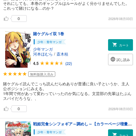
それにしても、本巻のギャンブルはルールがよく分かりませんでした。
これって賭けになる…のか？
0
2026年08月03日
賭ケグルイ双 1巻
少年・青年マンガ
カート
少年マンガ
河本ほむら
/
斎木桂
試し読み
4.5
(22)
無料版購入済み
賭ケグルイ読んでこっち読んだらめありが普通に良い子というか、主人
公ポジションにみえる。
1年間で何があって変わっていったのか気になる。文芸部の先輩はたぶん
スパイだろうな、、
0
2026年08月03日
戦姫完食シンフォギア～調めし～【カラーページ増量版】 (2)
少年・青年マンガ
カート