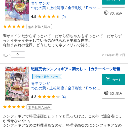
青年マンガ
つたの葉
/
上松範康
/
金子彰史
/
Project シンフォギアXV
試し読み
4.5
(2)
無料版購入済み
調がメインだからずっといて、だから切ちゃんもずっといて、だからず
っとイチャイチャしているのが見られる平和な世界。
奇跡まみれの世界。どうしたってネフィリムで笑う。
0
2026年08月02日
戦姫完食シンフォギア～調めし～【カラーページ増量版】 (1)
少年・青年マンガ
カート
青年マンガ
つたの葉
/
上松範康
/
金子彰史
/
Project シンフォギアXV
試し読み
4.3
(4)
無料版購入済み
シンフォギアで料理漫画だとッ！？と思ったけど、この味は適合者にし
か出せないやつ。
シンフォギアなのに料理漫画なのか、料理漫画なのにシンフォギアなの