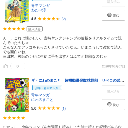
購入済み
青年マンガ
わたべ淳
読む
4.5
(2)
購入済み
んー、これは懐かしい。当時ヤングジャンプの連載をリアルタイムで読
んでいたのじゃ
こんなんでアソコをもっこりさせていたなぁ。いまこうして改めて読ん
でも面白いね。
三田村、教師のくせに生徒に手を出すとはふてえ野郎なのじゃ
0
2026年08月07日
ザ・にわのまこと 超機動暴発蹴球野郎 リベロの武田1<特装版>
少年・青年マンガ
購入済み
青年マンガ
にわのまこと
読む
5.0
(1)
むか～し、少年ジャンプを毎週回し読みしてた時に読んだ記憶があるな