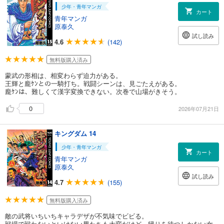
少年・青年マンガ
カート
青年マンガ
原泰久
試し読み
4.6
(142)
無料版購入済み
蒙武の形相は、相変わらず迫力がある。
王輝と龐ｹﾝとの一騎打ち。戦闘シーンは、見ごたえがある。
龐ｹﾝは、難しくて漢字変換できない。次巻で山場がきそう。
0
2026年07月21日
キングダム 14
少年・青年マンガ
カート
青年マンガ
原泰久
試し読み
4.7
(155)
無料版購入済み
敵の武将いちいちキャラデザが不気味でビビる。
戦場で戦わないといけない男たちも大変だけど、帰りを待つしかない女