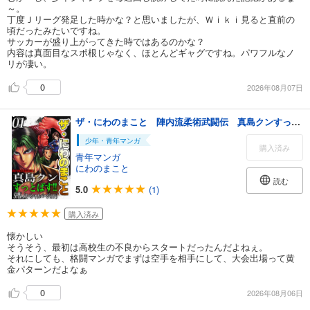
～。
丁度Ｊリーグ発足した時かな？と思いましたが、Ｗｉｋｉ見ると直前の
頃だったみたいですね。
サッカーが盛り上がってきた時ではあるのかな？
内容は真面目なスポ根じゃなく、ほとんどギャグですね。パワフルなノ
リが凄い。
0
2026年08月07日
ザ・にわのまこと 陣内流柔術武闘伝 真島クンすっとばす！！<SP版>1
少年・青年マンガ
購入済み
青年マンガ
にわのまこと
読む
5.0
(1)
購入済み
懐かしい
そうそう、最初は高校生の不良からスタートだったんだよねぇ。
それにしても、格闘マンガでまずは空手を相手にして、大会出場って黄
金パターンだよなぁ
0
2026年08月06日