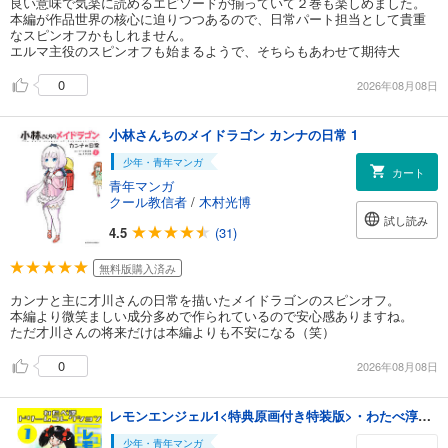
良い意味で気楽に読めるエピソードが揃っていて２巻も楽しめました。
本編が作品世界の核心に迫りつつあるので、日常パート担当として貴重
なスピンオフかもしれません。
エルマ主役のスピンオフも始まるようで、そちらもあわせて期待大
0
2026年08月08日
小林さんちのメイドラゴン カンナの日常 1
少年・青年マンガ
カート
青年マンガ
クール教信者
/
木村光博
試し読み
4.5
(31)
無料版購入済み
カンナと主に才川さんの日常を描いたメイドラゴンのスピンオフ。
本編より微笑ましい成分多めで作られているので安心感ありますね。
ただ才川さんの将来だけは本編よりも不安になる（笑）
0
2026年08月08日
レモンエンジェル1<特典原画付き特装版>・わたべ淳ドリームコレクション
少年・青年マンガ