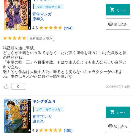
少年・青年マンガ
カート
青年マンガ
原泰久
試し読み
4.6
(194)
無料版購入済み
竭丞相を遂に撃破。
どちらが正義という訳ではなく、ただ強く運命を味方につけた嬴政と信
の勝利だね。
「中華の唯一王」を目指す政。もはや主人公よりも主人公らしい台詞と
出で立ち。
魅力的な作品は大概主人公に勝るとも劣らないキャラクターがいるよ
ね。本作はそれが正に政や王騎将軍だな
0
2026年07月16日
キングダム 4
少年・青年マンガ
カート
青年マンガ
原泰久
試し読み
4.6
(185)