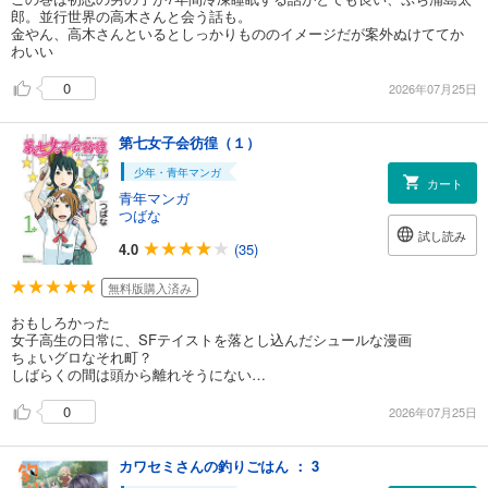
郎。並行世界の高木さんと会う話も。
金やん、高木さんといるとしっかりもののイメージだが案外ぬけててか
わいい
0
2026年07月25日
第七女子会彷徨（１）
少年・青年マンガ
カート
青年マンガ
つばな
試し読み
4.0
(35)
無料版購入済み
おもしろかった
女子高生の日常に、SFテイストを落とし込んだシュールな漫画
ちょいグロなそれ町？
しばらくの間は頭から離れそうにない…
0
2026年07月25日
カワセミさんの釣りごはん ： 3