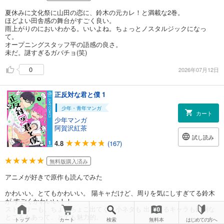
夏休みに文化祭に山田の恋に、鈴木の元カレ！と満載な2巻。
ほどよい田舎感の舞台がすごく良い。
雨上がりのにおいわかる。いいよね。ちょっとノスタルジックになっ
て。
オープニングスタッフ平の語感の良さ。
未だ。謎すぎるガバチョ(笑)
0
2026年07月12日
正反対な君と僕 1
少年・青年マンガ
カート
少年マンガ
阿賀沢紅茶
試し読み
4.8
(167)
無料版購入済み
アニメが好きで原作も読んでみた
かわいい。とてもかわいい。 陽キャだけど、周りを気にしすぎてる鈴木
が すごくかわいい！！
ストーリーも、ちょこちょこ出てくる小ネタも 出てくるキャラも面倒な
ところもあって、とても魅力的。
トップ
カート
検索
無料本
はじめての方へ