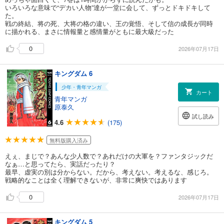
いろいろな意味で“デカい人物”達が一堂に会して、ずっとドキドキして
た。
戦の終結、将の死、大将の格の違い、王の覚悟、そして信の成長が同時
に描かれる、まさに情報量と感情量がともに最大級だった
0
2026年07月17日
キングダム 6
少年・青年マンガ
カート
青年マンガ
原泰久
試し読み
4.6
(175)
無料版購入済み
えぇ、まじで？あんな少人数で？あれだけの大軍を？ファンタジックだ
なぁ…と思ってたら、実話だったり？
最早、虚実の別は分からない。だから、考えない。考えるな、感じろ。
戦略的なことは全く理解できないが、非常に爽快ではあります
0
2026年07月17日
キングダム 5