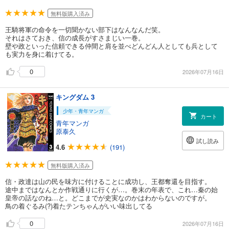
無料版購入済み
王騎将軍の命令を一切聞かない部下はなんなんだ笑。
それはさておき、信の成長がすさまじい一巻。
壁や政といった信頼できる仲間と肩を並べどんどん人としても兵として
も実力を身に着けてる。
0
2026年07月16日
キングダム 3
少年・青年マンガ
カート
青年マンガ
原泰久
試し読み
4.6
(191)
無料版購入済み
信・政達は山の民を味方に付けることに成功し、王都奪還を目指す。
途中まではなんとか作戦通りに行くが…。巻末の年表で、これ…秦の始
皇帝の話なのね…と。どこまでが史実なのかはわからないのですが。
鳥の着ぐるみ(?)着たテンちゃんがいい味出してる
0
2026年07月16日