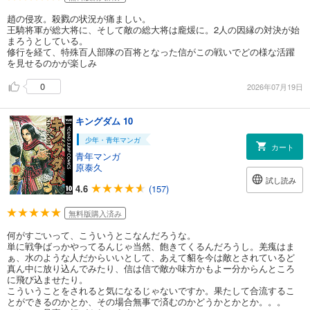
趙の侵攻。殺戮の状況が痛ましい。
王騎将軍が総大将に、そして敵の総大将は龐煖に。2人の因縁の対決が始
まろうとしている。
修行を経て、特殊百人部隊の百将となった信がこの戦いでどの様な活躍
を見せるのかが楽しみ
0
2026年07月19日
キングダム 10
少年・青年マンガ
カート
青年マンガ
原泰久
試し読み
4.6
(157)
無料版購入済み
何がすごいって、こういうとこなんだろうな。
単に戦争ばっかやってるんじゃ当然、飽きてくるんだろうし。羌瘣はま
ぁ、水のような人だからいいとして、あえて貂を今は敵とされているど
真ん中に放り込んでみたり、信は信で敵か味方かもよー分からんところ
に飛び込ませたり。
こういうことをされると気になるじゃないですか。果たして合流するこ
とができるのかとか、その場合無事で済むのかどうかとかとか。。。