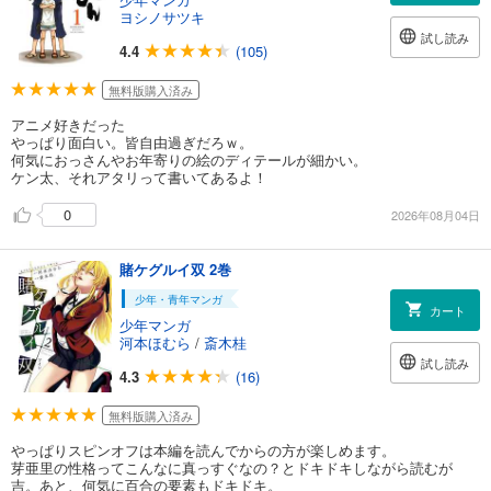
ヨシノサツキ
試し読み
4.4
(105)
無料版購入済み
アニメ好きだった
やっぱり面白い。皆自由過ぎだろｗ。
何気におっさんやお年寄りの絵のディテールが細かい。
ケン太、それアタリって書いてあるよ！
0
2026年08月04日
賭ケグルイ双 2巻
少年・青年マンガ
カート
少年マンガ
河本ほむら
/
斎木桂
試し読み
4.3
(16)
無料版購入済み
やっぱりスピンオフは本編を読んでからの方が楽しめます。
芽亜里の性格ってこんなに真っすぐなの？とドキドキしながら読むが
吉。あと、何気に百合の要素もドキドキ。