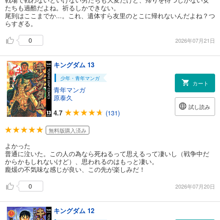
たちも過酷だよね。祈るしかできない。
尾到はここまでか...。これ、遺体すら友里のとこに帰れないんだよね？つ
らすぎる。
0
2026年07月21日
キングダム 13
少年・青年マンガ
カート
青年マンガ
原泰久
試し読み
4.7
(131)
無料版購入済み
よかった
普通に泣いた。この人の為なら死ねるって思えるって凄いし（戦争中だ
からかもしれないけど）、思われるのはもっと凄い。
龐煖の不気味な感じが良い、この先が楽しみだ！
0
2026年07月20日
キングダム 12