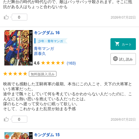
ただ舞台の時代が時代なので、敵はバッサバッサ殺されます。そこに抵
抗がある人はちょっと合わないかも
0
2026年07月22日
キングダム 16
少年・青年マンガ
カート
青年マンガ
原泰久
試し読み
4.6
(163)
無料版購入済み
映画でも感動した王騎将軍の最期。本当にこの人こそ、天下の大将軍と
いう将軍だった。
途中まで飄々としていて何を考えているかわからない人だったのに、こ
んなにも熱い思いを抱えている人だったとは。
摎のもとへ逝って安らかに眠って欲しい。
そして、これからまた乱世が始まる予感
0
2026年07月22日
キングダム 15