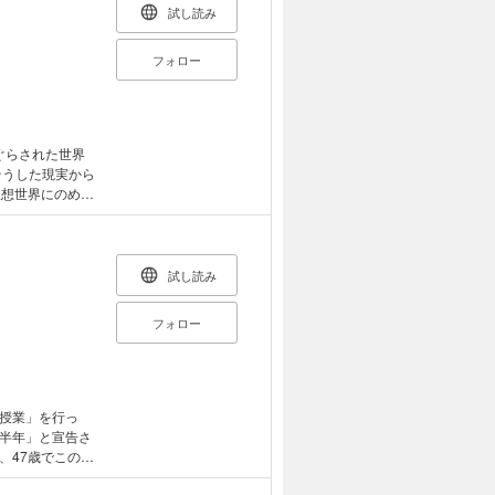
試し読み
フォロー
ぐらされた世界
そうした現実から
仮想世界にのめり
、突然「ジェー
ェームズ・ハリデ
。ゲーム界のカリ
いえるビデオメッ
試し読み
を一番先に見つけ
作
フォロー
もイケてるオタ
――――『USA
トン・グローブ』
授業」を行っ
半年」と宣告さ
、47歳でこの世