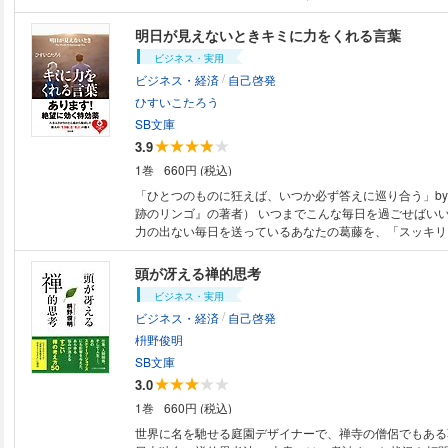
りたいと思う価値観に基づいて日々の出来事を管理し、優
Ｌゆい。 彼女の悩みは、“もっとうまく仕事をやれないか”
その積み重ねによって人生そのものをコントロールする―
「できる人」になれるのか”ということ。 大学時代に遊び過ぎてしまい、
明日が見えないときキミに力をくれる言葉
生産性をアップし、あなたに真の「心の安らぎ」をもたら
なかなか打開案が見つけられない彼女が、ふとしたことが
ビジネス・実用
理は愛”と強烈なメッセージを放つカリスマ講師・出口先
/
ビジネス・経済
自己啓発
的な考え方」を伸ばす講義を受けることになる。 果たして彼女は「論理的
な考え方」をつかむことができるのか？ 本当に「できる
ひすいこたろう
か？ また、どうして“論理は愛”なのか？ 本書の主な内容は以下の通りで
SB文庫
す。 ●日本人はどうして論理的思考が苦手なのか？ ●他者意識とは何か？
3.9
●新聞はどこから読むべきか？ ●論理の基本とは何か？ ●
1巻
660円 (税込)
関係 ●新聞はどこを読めばいいか？ ●本はどんなジャン
●小説を読むとどんな効果があるのか？ ●なぜ映像は論理
「ひとつのものに狂えば、いつか必ず答えに巡り合う」b
か？ ●人と違う発想はどうして必要なのか？ 読み終えたときには、あなた
跡のリンゴ』の著者） いつまでこんな毎日を過ごせばい
も主人公ゆいと同じように、しっかりとした論理的な考え
力の出ない毎日を送っているあなたの葛藤を、「スッキリ
いることでしょう。 イラストには『マンガで分かる心療内科』シリーズで
れる驚くべき偉人の生き様＆名言の数々！ ・カーネル・サンダースは65
大人気のソウ氏を起用。 楽しく読めて、しかも一生使える「論理思考」の
歳で一文無しとなり、そこからケンタッキーフライドチキ
頭が冴える禅的思考
決定版！
レシピ売りをたったひとりで始めた ・出光佐三は還暦を
ビジネス・実用
え、1,006人の従業員をひとりもクビにせず、あらゆる困
/
ビジネス・経済
自己啓発
藤百福はまったくドシロウトから始めて、48歳のときに
開発した ・高杉晋作はまったく味方がいない状態で「た
枡野俊明
る」と立ち上がり、倒幕への潮流をつくり上げた スマッシュヒットを記録
SB文庫
した『心が折れそうなときキミを救う言葉』（SB文庫）
3.0
成！ 今回のテーマは、明日が見えないあなたの“心のモヤ
1巻
660円 (税込)
法。 本書では、著者ひすいこたろう氏が、「『名言クリニック』院長」に
扮し、古今東西の偉人の生き様を処方（紹介）していきま
世界に名を馳せる庭園デザイナーで、禅寺の僧侶でもある
は、読者の様々な悩みの担当医となり、その生き方を通し