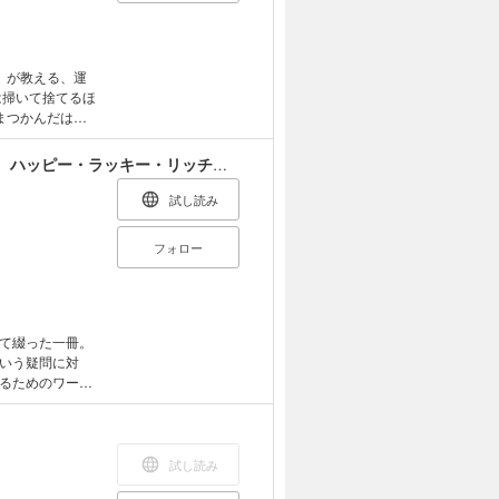
証済みの方法で出
行
験談を加え、文
」が教える、運
は掃いて捨てるほ
まつかんだはず
世界。 そこで、
に、「運」が次々
お金に愛される魔法のレッスン 自分を浄化して、ハッピー・ラッキー・リッチになろう！
”において、
ドバイスの
試し読み
っているはず。
こない」 ●「こ
フォロー
て綴った一冊。
いう疑問に対
るためのワーク
ュアル・マネー
、考え方を伝授
試し読み