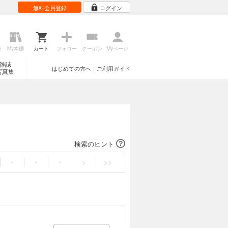
無料会員登録
ログイン
歴
My本棚
カート
フォロー
クーポン
Myページ
雑誌
はじめての方へ
ご利用ガイド
写真集
検索のヒント
・
・
・
>
>>