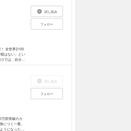
ト
試し読み
フォロー
 全世界2100
む暇はない」とい
やすらぎ」を得
、時間管理に真
のスティーブ
ントの画期的名
試し読み
。こうしたもの
フォロー
の日常はそんな
あなたは「仕事
人生から満足を
ない。むしろ本
00万部突破のカ
あって店ざらし
身につく一冊。
したい、こうあ
ようになったＯ