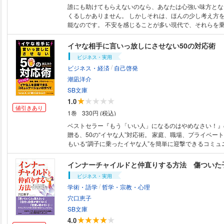
誰にも助けてもらえないのなら、あなたは心強い味方とな
くるしかありません。 しかしそれは、ほんの少し考え方
能なのです。 不安を感じることが多い現代で、それらを乗り越えるための
技術は、巷にあふれています。 ですが、ギリギリのとこ
えるのは、そういったノウハウではなく、自分自身の中に
イヤな相手に言いっ放しにさせない50の対応術
いうマインドです。 本書は、心理学や仏教、古典作品などで、心の問題を
ビジネス・実用
深く研究してきたベストセラー作家・植西 聰氏だから書
/
ビジネス・経済
自己啓発
い「自信」をつくるシンプルな方法を紹介する一冊。 豊富で分かりやすい
具体例や事例、引用などを踏まえつつ、いざというとき頼
潮凪洋介
信」とはどういったものなのか、また、どうすれば「強い
SB文庫
成できるか、さらに「自信ある人の共通点」とは何か、な
1.0
に学べます。 【本書で紹介する具体例の数々】 ・ブッダの教える自信の
値引きあり
1巻
330円 (税込)
ない人の特徴とは？ ・毛利元就に学ぶ困難に打ち勝つ方法
カーンが国民に伝えた自信をつくる方法とは？ ・最澄の
ベストセラー『もう「いい人」になるのはやめなさい！』
信がもてる生き方とは？ ・マザーテレサはなぜあそこま
贈る、50の“イヤな人”対応術。 家庭、職場、プライベート……、どこにで
動を続けられたのか？ ・アインシュタイン的な自信をも
もいる“調子に乗ったイヤな人”を簡単に迎撃できるコミュ
……等々。 こんな時代にあって、強くて、ずっと使えて、本当に頼りにな
のすべて！ 本書は次のような方に活用していただくための本です。 ・イ
る「自信」のつくり方の数々。 本書を読めば、心の中に
ヤなことを言われた瞬間、真っ白になってしまう人 ・怒りで震えてしまう
できていることでしょう。
人 ・争いごとを避けたいがゆえ、悔しさを飲み込んでしまう人 ・意味も
ビジネス・実用
なく我慢してしまい、毎回言われっ放しの人 世の中の大半は上記のよう
/
学術・語学
哲学・宗教・心理
な“いい人”がほとんどなのです。 しかし、「トラブルはイヤだから」と反
撃・反論しないうちは、イヤな相手からの「言われっ放し
穴口恵子
ん。 もう我慢するのはやめましょう。 あなたはイヤな人にイヤなことを
SB文庫
言われる筋合いなどないし、我慢する必要など一切ないのです
4.0