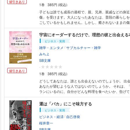
で紹介するタイプ別「50のアクション＆フレーズ」で澱
値引きあり
1巻
385円 (税込)
てください！ 世のため、人のため、そして自分のため――。 イヤな相手
に対する寛大すぎる接し方、つまり“いい人”でいるのをやめ
子どもは誰でも成長の過程で、親、兄弟、親戚などの身近
んな相手であろうが、きちんと対応すればコワくなどありません
傷」を受けます。大人になったあなたは、普段の暮らしを
な人”を迎撃し、快適な人生を手に入れてください！
ごしているかもしれません。しかし、癒されないままの傷
――インナーチャイルド――は、知らず知らずのうちにあ
になったり、否定的な行動パターンを作り上げていたりし
宇宙にオーダーするだけで、理想の彼と出会える
嫌い」「自分には価値がないと思う」「自分を責めてしま
ビジネス・実用
がよくない」「恋愛が続かない」「親密な関係になれない
/
雑学・エンタメ
サブカルチャー・雑学
ないと感じる」「不安で心が一杯になる」「やりたいこと
「生きる意味がわからない」……こんなふうに感じるとき
みちよ
ナーチャイルドは癒す必要があるかもしれません。 本書
SB文庫
イルドとの友好的な関係を作るためのワークの手順を詳し
-
本です。よく考えられた手順に従って自分の内面を探るこ
値引きあり
1巻
385円 (税込)
でも、傷ついた自分であるインナーチャイルドと出会って
について対話を行い、関係を深め、傷を癒すことができま
どうしてあなたは、誰とも出会えないのでしょうか。 出
かなか出会えなかったインナーチャイルドに、誰でも自然
あなたが望むような人ではないのでしょうか。 それは、
できるのが大きな特徴です。また、著者やクライアントの
ランにいるのに、自分がどんな料理を食べたいか、告げて
ドを多数収録し、読者は共感しながら、ときに涙を流しな
としたら……！？ じつは、理想の彼は、レストランで料理を注文するよう
解できます。さらに、初心者にありがちな質問にも回答を
に「宇宙にオーダー」することで、あなたのもとに届くも
運は「バカ」にこそ味方する
が進みますので、一人でもこのプロセスを十分楽しむこと
書では、そんな理想の彼を引き寄せる「パートナー・オー
ビジネス・実用
好的な関係を築くと、インナーチャイルドはあなたにアド
成のノウハウを公開します。 “やさしいところ”はAさん、“
/
くれ、本来の望みがかなうのを助け、無条件の愛を感じら
ビジネス・経済
自己啓発
値観”はCさん……。 自分の好みでチョイスして宇宙に注
くれるでしょう。ホ・オポノポノの実践に興味のある読者
にぴったりの運命の人はやってきます。 やり方は、『理想の相手像』と
桜井章一
テップに向かいたい読者に広くお勧めします。
『あなたの感情』をセットにしてリスト化するだけ。 こ
SB文庫