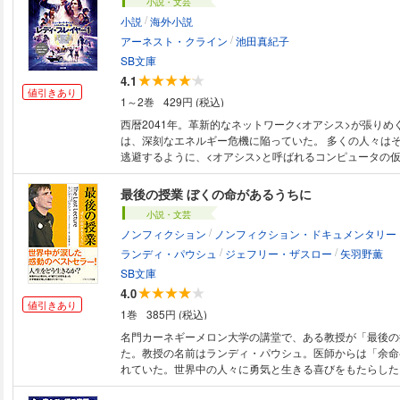
小説・文芸
/
小説
海外小説
/
アーネスト・クライン
池田真紀子
SB文庫
4.1
値引きあり
1～2巻
429円 (税込)
西暦2041年。革新的なネットワーク<オアシス>が張りめ
は、深刻なエネルギー危機に陥っていた。 多くの人々は
逃避するように、<オアシス>と呼ばれるコンピュータの
こんでいた。 ある日、<オアシス>のコンピュータ画面に
ムズ・ハリデー死去」のニューステロップが現れた。 ジ
最後の授業 ぼくの命があるうちに
ーとは、<オアシス>を開発し、運営する世界的億万長者
小説・文芸
スマ的存在だ。 テロップに続いて、ハリデーの遺書とも
/
ノンフィクション
ノンフィクション・ドキュメンタリー
セージが現れ、<オアシス>内に隠したイースターエッグ
/
/
たものに、遺産のすべてをゆずることが宣言された――。 惚れ惚れする
ランディ・パウシュ
ジェフリー・ザスロー
矢羽野薫
品だ。クラインはこの作品で、間違いなく地球上でもっと
SB文庫
クになった(むろん読者はオタクである必要はないが)。 ―
4.0
トゥデイ』 素晴らしい臨場感。仕掛けは巧妙で、わくわくしながら主人公
値引きあり
1巻
385円 (税込)
たちの探索の旅を追いかけてしまう。 ―――――『ボス
本書は、宝くじでいえば、究極の“当たりくじ”だ! ―――――『ニューヨー
名門カーネギーメロン大学の講堂で、ある教授が「最後の
ク・デイリーニューズ』
た。教授の名前はランディ・パウシュ。医師からは「余命
れていた。世界中の人々に勇気と生きる喜びをもたらした
を去った大学教授が残した感動のメッセージ。