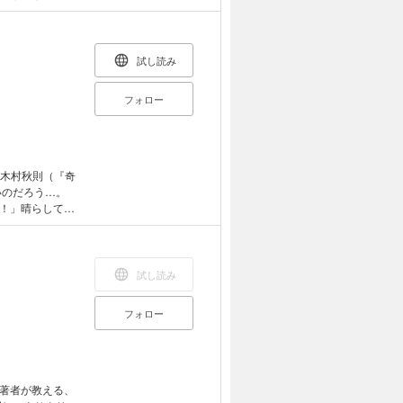
先順位を決め、
と“どうしたら
―それこそが、
す道なのだ。
きっかけで、“論
生と出会い「論理
試し読み
人」にはなれるの
フォロー
「読む」と論理の
ルを読むべきか？
に向かないの
y木村秋則（『奇
いのだろう…。
方を手に入れて
！」晴らしてく
ンへとつながる
過ぎて終戦を迎
苦と闘った ・安
試し読み
チキンラーメンを
ったひとりでもや
フォロー
の続編堂々の完
モヤ”を消す方
す。 偉人たち
著者が教える、
て、明日を変え