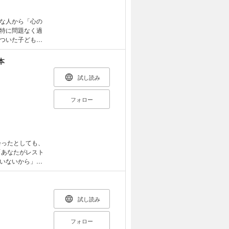
んだ空気を一新し
ましょう。 ど
な人から「心の
。 “イヤ
特に問題なく過
ついた子ども
なたの思いグセ
ます。「自分が
本
う」「家族関係
」「愛されてい
試し読み
がわからない」
、あなたのイン
フォロー
は、インナーチャ
く解説する実践
とで初めての人
、過去の出来事
す。独学ではな
会ったとしても、
と出会うことが
「あなたがレスト
事例・エピソー
いないから」だ
がら具体的に理
与えながら解説
のなのです。 本
ができます。友
ダーリスト」作
バイスを与えて
感性”はB君、“価
試し読み
れるようにして
文すれば、あなた
、次の人生のス
フォロー
の方法で理想のパ