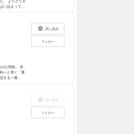
開し、よりクリエ
ぱい詰まってい
ません。 ☆
ろう、と真剣に悩
事に対してだけ
だろうと思ってい
宗）の考え方に
らない方 ★何
な“メイド・バ
試し読み
くなっている方
界
あり、ベストセ
フォロー
「世界が尊敬す
る「すごい禅の考
くれることでし
もっと大きな仕事
の心理術。 本
ょっとしたつまず
利へと導く「裏
仕方がない ■幸
説する一冊。
が消える一冊で
試し読み
フォロー