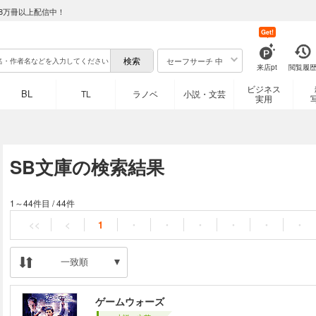
8万冊以上配信中！
Get!
セーフサーチ 中
来店pt
閲覧履
ビジネス
BL
TL
ラノベ
小説・文芸
実用
SB文庫の検索結果
1～44件目
/
44件
<<
<
1
・
・
・
・
・
・
一致順
ゲームウォーズ