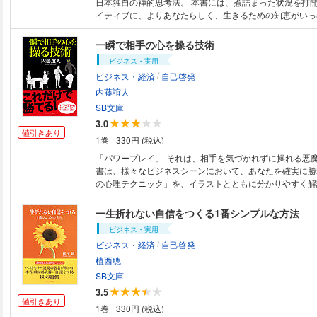
日本独自の禅的思考法。 本書には、煮詰まった状況を打
ていく力を私たちに与えてくれます。 読み終えた後には、生きる力が全身
イティブに、よりあなたらしく、生きるための知恵がいっ
にみなぎっていることでしょう。 もちろん副作用は一切あり
ます。 どうすれば、スティーブ・ジョブズみたいになれると思いますか？
本書はこんな方に効きます！ ★毎日何をやっているんだ
今は亡き、アップルの創業者スティーブ・ジョブズは、仕
一瞬で相手の心を操る技術
んでいる方 ★何をやってもうまく行かないのはどうして
でなく生き方・物の見方などにおいても、日本の禅（曹洞
ビジネス・実用
る方 ★何かをやろうと思うけど、何をすればいいのかわか
強い影響を受けていたことは有名な話です。 本書は、そん
/
かをやる気力すらわいてこない方 ★どこか遠くに行きた
ビジネス・経済
自己啓発
イ・ジャパン”の禅的思考のエッセンスをお伝えする内容。 著者は、世
★八方ふさがりで困り果てている方
レベルで活躍する庭園デザイナーであり、禅寺の住職でも
内藤誼人
ラー作家でもある枡野俊明氏（ニューズウィーク日本版の
SB文庫
る日本人100人」にも選出）。 そんな枡野氏だから書け
3.0
え方」の数々は、必ずやあなたを「新しい自分」に変えて
値引きあり
1巻
330円 (税込)
ょう。 こんな方におススメです。 ■いいアイディアが浮かばない ■仕事で
能力が発揮できない ■変わらない状況に苦しんでいる ■
「パワープレイ」‐それは、相手を気づかれずに操れる悪魔
がしてみたい ■職場の人間関係に嫌気がさしている ■ち
書は、様々なビジネスシーンにおいて、あなたを確実に勝
きをいつまでも引きずってしまう ■周囲の目が気になって
の心理テクニック」を、イラストとともに分かりやすく解
福感というものが感じられない などなど、あらゆる悩み
す。
一生折れない自信をつくる1番シンプルな方法
ビジネス・実用
/
ビジネス・経済
自己啓発
植西聰
SB文庫
3.5
値引きあり
1巻
330円 (税込)