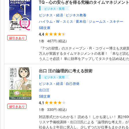
TQ－心の安らぎを得る究極のタイムマネジメン
ビジネス・実用
/
ビジネス・経済
ビジネス教養
/
/
ハイラム・W・スミス
黄木信
ジェームス・スキナー
SB文庫
4.4
値引きあり
1巻
467円 (税込)
『7つの習慣』のスティーブン・R・コヴィー博士も大絶賛！
万人が実践するタイムマネジメントの名著！ 「本など読
う人こそ必読！ 単に効率をアップしてタスクを詰め込むだけでは、自分の
手に人生の貴重な時間を取り戻すことはできない。「心の
ることを究極の目標にすべてのできごとをコントロールし
出口 汪の論理的に考える技術
のパラダイムシフトをもたらしてくれる、『7つの習慣』
ビジネス・実用
ン・R・コヴィー博士も大絶賛のタイム＆ライフマネジメ
/
ビジネス・経済
自己啓発
著が、待望の文庫化！ 目の前に積み上がる日々のタスクや、突然、「大至
急」という指定つきで飛び込んでくるイレギュラーな仕事
出口汪
に押しまくられ、否応なくそれをこなしていく――あなた
SB文庫
風になっていないだろうか？ そしてもっと悪いことに、
4.1
なんてそんなもの」と思っていないだろうか？ こうした状況を改善しない
値引きあり
1巻
330円 (税込)
まま、いくら作業の効率を上げても、あなたが仕事から、
得ることは決してない。緊急なこと＝重要なこととは限ら
対話形式だからわかる！ 読める！ しかも楽しい！ 累計6
当に重要なことは、あなたが意識しない限り、ただそこに
リスマ予備校講師・出口汪氏による「論理的な考え方」が
にされ続けてしまうのだ。あなた自身が、人生をこう過ご
社会人も２年目に突入し、少しずつだが仕事もまかされる