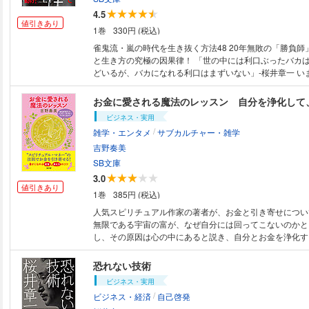
ートナーと出会った女性は、全国にたくさんいます。 実
4.5
会いを引き寄せ、幸せな次のステージを目指しましょう！ ※本書は、単
値引きあり
1巻
330円 (税込)
本『宇宙に彼氏をオーダーする方法』に新たな引き寄せ体
庫化したものです。
雀鬼流・嵐の時代を生き抜く方法48 20年無敗の「勝負師
と生き方の究極の因果律！ 「世の中には利口ぶったバカ
どいるが、バカになれる利口はまずいない」‐桜井章一 い
の「運」が、次の瞬間には消えている、壮絶な賭け麻雀の
20年間無敗の記録を残した著者が、どんなタイプの人間
やって来るのかを教える一冊。 あらゆる局面の“ここ一番
ビジネス・実用
「運」を逃してばかりいる現代人に贈る、的を射た鋭いア
/
雑学・エンタメ
サブカルチャー・雑学
数々。 本書を読めば、あなたは「運」に好かれる人にな
●「どうしてもうまく行かない」 ●「なぜかツキがめぐって
吉野奏美
の先不安で仕方がない」 ◎そんな方は、ぜひ本書をお読みください！ ※本
SB文庫
作品は当文庫のための書き下ろしです。
3.0
値引きあり
1巻
385円 (税込)
人気スピリチュアル作家の著者が、お金と引き寄せについ
無限である宇宙の富が、なぜ自分には回ってこないのかと
し、その原因は心の中にあると説き、自分とお金を浄化す
を可愛いイラストとともにわかりやすく紹介。「スピリチ
の法則」で、お金を愛し愛される関係をつくるための習慣
恐れない技術
する。
ビジネス・実用
/
ビジネス・経済
自己啓発