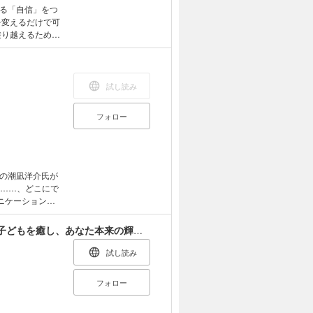
る「自信」をつ
を変えるだけで可
ろで、あなたを支
ある「自信」と
ける、一生折れな
試し読み
りになる「自
フォロー
マインド」が形
どがとても簡単
とは？ ・リン
言葉から学べる自
の潮凪洋介氏が
で自信をもって活
つ考え方とは？
ニケーション術
とても強い味方が
インナーチャイルドと仲直りする方法 傷ついた子どもを癒し、あなた本来の輝きを取り戻すインナーチャイルド・ワーク
試し読み
」は終りませ
フォロー
から。 本書