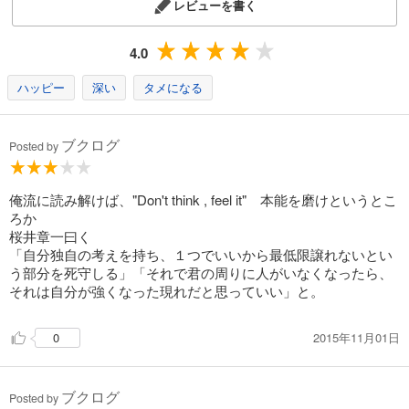
レビューを書く
4.0
ハッピー
深い
タメになる
ブクログ
Posted by
俺流に読み解けば、"Don't think , feel it" 本能を磨けというとこ
ろか
桜井章一曰く
「自分独自の考えを持ち、１つでいいから最低限譲れないとい
う部分を死守しる」「それで君の周りに人がいなくなったら、
それは自分が強くなった現れだと思っていい」と。
2015年11月01日
0
ブクログ
Posted by