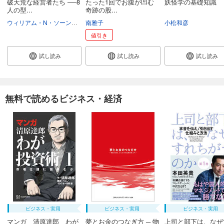
破天荒な経営者たち ──8
たった1回でお腹が凹む
妖怪学の基礎知識
人の型...
奇跡の股...
ウィリアム・N・ソーンダイク・ジュニア
南雅子
小松和彦
値引き
試し読み
試し読み
試し読み
無料で読めるビジネス・経済
ビジネス・実用
ビジネス・実用
ビジネス・実用
マンガ 清原達郎 わが
夢とお金のつなぎ方 ─ 物
上司と部下は、なぜ