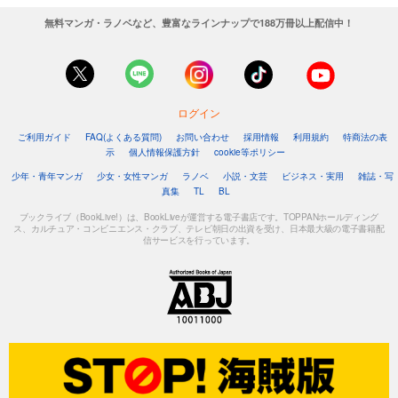
無料マンガ・ラノベなど、豊富なラインナップで188万冊以上配信中！
ログイン
ご利用ガイド
FAQ(よくある質問)
お問い合わせ
採用情報
利用規約
特商法の表
示
個人情報保護方針
cookie等ポリシー
少年・青年マンガ
少女・女性マンガ
ラノベ
小説・文芸
ビジネス・実用
雑誌・写
真集
TL
BL
ブックライブ（BookLive!）は、BookLiveが運営する電子書店です。TOPPANホールディング
ス、カルチュア・コンビニエンス・クラブ、テレビ朝日の出資を受け、日本最大級の電子書籍配
信サービスを行っています。