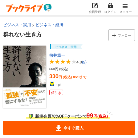
会員登録
ログイン
メニュー
ビジネス・実用
ビジネス・経済
群れない生き方
フォロー
ビジネス・実用
桜井章一
4.0
(2)
660円 (税込)
330
円 (税込)
8/20まで
1
pt
値引き
99
新規会員70%OFFクーポンで
円(税込)
今すぐ購入