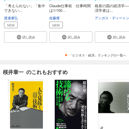
「考えられない」「集中
Claude仕事術 仕事時間
格差の国の経済学―
できない...
は1/100...
済学者は...
渡邊康弘
佐藤傑
アンガス・ディート
NEW
NEW
試し読み
試し読み
試し読み
「ビジネス・経済」ランキングの一覧へ
桜井章一 のこれもおすすめ