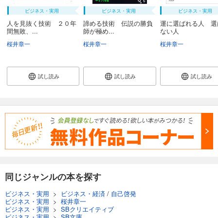
ビジネス・実用
ビジネス・実用
ビジネス・実用
人を見抜く技術 ２０年
諦める技術 伝説の勝負
運に選ばれる人 選
間無敗、...
師が極め...
ない人
桜井章一
桜井章一
桜井章一
試し読み
試し読み
試し読み
同じジャンルの本を探す
ビジネス・実用
>
ビジネス・経済
/
自己啓発
ビジネス・実用
>
桜井章一
ビジネス・実用
>
SBクリエイティブ
ビジネス・実用
>
SB文庫