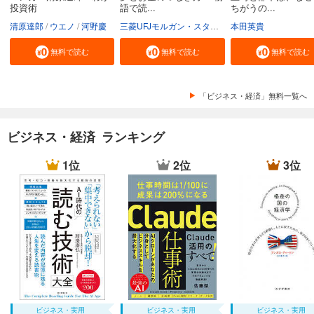
投資術
語で読...
ちがうの...
清原達郎
ウエノ
河野慶
三菱UFJモルガン・スタンレー証券株式会社
本田英貴
無料で読む
無料で読む
無料で読む
「ビジネス・経済」無料一覧へ
ビジネス・経済 ランキング
1位
2位
3位
ビジネス・実用
ビジネス・実用
ビジネス・実用