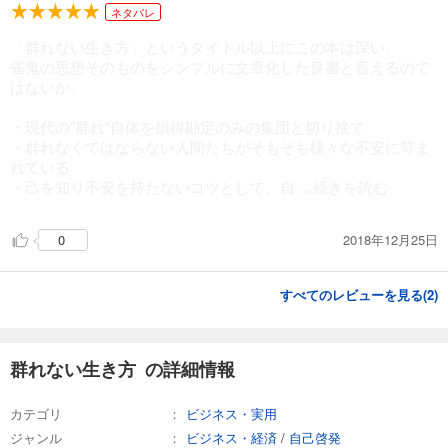
ネタバレ
「群れない生き方」というタイトル以上にこの本は深い。
雀鬼の思想そのものをシンプルに文章化した良書と言えるので
はないか。
・現代の"群れ"自体を損得勘定のみの集団と切り捨て
・群れなくてはならない人間たちがそもそも様々な不安に苛ま
れている
・己を知り不安を持たないコツとして、自
...続きを読む
2018年12月25日
0
すべてのレビューを見る(
2
)
群れない生き方 の詳細情報
カテゴリ
ビジネス・実用
ジャンル
ビジネス・経済
/
自己啓発