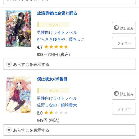
放浪勇者は金貨と踊る
ラノベ
試し読み
男性向けライトノベル
むらさきゆきや
/
藤ちょこ
フォロー
4.7
638～704円 (税込)
あらすじを表示する
僕は彼女の9番目
ラノベ
試し読み
男性向けライトノベル
佐野しなの
/
鶴崎貴大
フォロー
2.0
649円 (税込)
あらすじを表示する