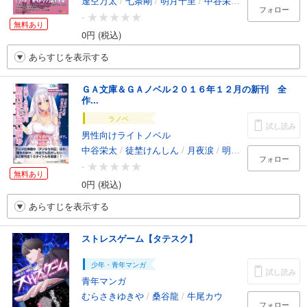
逢空万太
/
七条剛
/
明月千里
/
中谷栄太
/
機村械人
/
大
フォロー
-
無料あり
0円 (税込)
あらすじを表示する
ＧＡ文庫＆ＧＡノベル２０１６年１２月の新刊 全
作...
ラノベ
試し読み
男性向けライトノベル
中谷栄太
/
徒埜けんしん
/
月夜涙
/
明月千里
/
大森藤ノ
フォロー
-
無料あり
0円 (税込)
あらすじを表示する
ストレスゲーム【タテスク】
少年・青年マンガ
試し読み
青年マンガ
むらさきゆきや
/
桑谷龍
/
牛尾カウ
フォロー