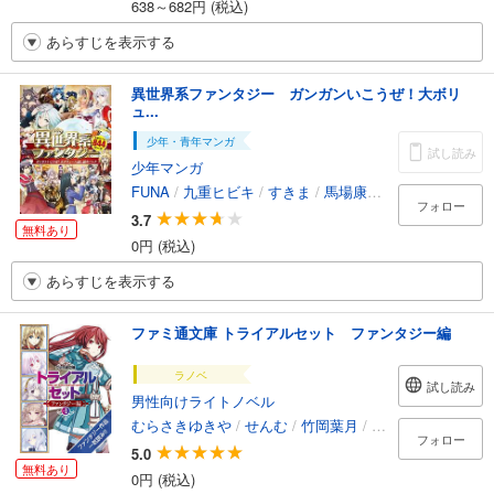
638～682円 (税込)
あらすじを表示する
異世界系ファンタジー ガンガンいこうぜ！大ボリ
ュ...
少年・青年マンガ
試し読み
少年マンガ
FUNA
/
九重ヒビキ
/
すきま
/
馬場康誌
/
三木なずな
/
真
フォロー
3.7
無料あり
0円 (税込)
あらすじを表示する
ファミ通文庫 トライアルセット ファンタジー編
ラノベ
試し読み
男性向けライトノベル
むらさきゆきや
/
せんむ
/
竹岡葉月
/
嬉野秋彦
/
佐々原
フォロー
5.0
無料あり
0円 (税込)