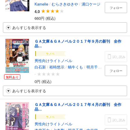
Kamelie
/
むらさきゆきや
/
溝口ケージ
フォロー
4.0
660円 (税込)
あらすじを表示する
ＧＡ文庫＆ＧＡノベル２０１７年９月の新刊 全作
品...
ラノベ
試し読み
男性向けライトノベル
白石新
/
裕時悠示
/
蝸牛くも
/
明月千里
/
機村械人
/
サ
フォロー
-
無料あり
0円 (税込)
あらすじを表示する
ＧＡ文庫＆ＧＡノベル２０１７年４月の新刊 全作
品...
ラノベ
試し読み
男性向けライトノベル