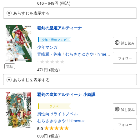
616～649円 (税込)
あらすじを表示する
覇剣の皇姫アルティーナ
少年・青年マンガ
試し読み
少年マンガ
青峰翼・鉤虫
/
むらさきゆきや
/
himesuz
フォロー
-
完結
471円 (税込)
あらすじを表示する
覇剣の皇姫アルティーナ 小綺譚
ラノベ
試し読み
男性向けライトノベル
むらさきゆきや
/
himesuz
フォロー
5.0
638円 (税込)