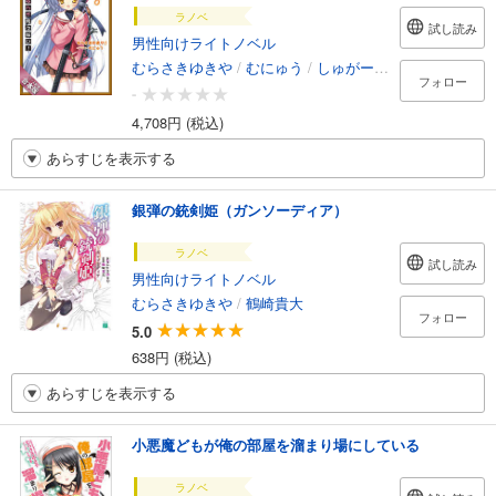
ラノベ
試し読み
男性向けライトノベル
むらさきゆきや
/
むにゅう
/
しゅがーピコラ
フォロー
-
4,708円 (税込)
あらすじを表示する
銀弾の銃剣姫（ガンソーディア）
ラノベ
試し読み
男性向けライトノベル
むらさきゆきや
/
鶴崎貴大
フォロー
5.0
638円 (税込)
あらすじを表示する
小悪魔どもが俺の部屋を溜まり場にしている
ラノベ