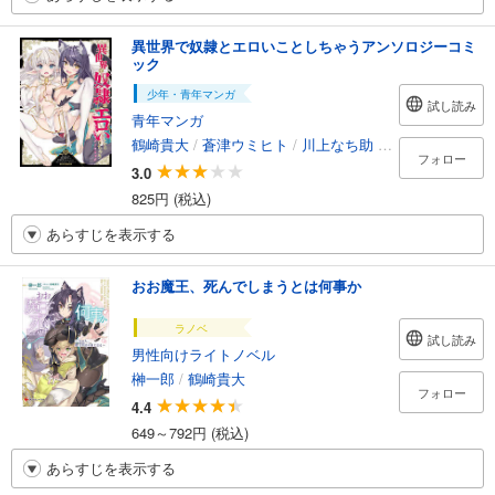
異世界で奴隷とエロいことしちゃうアンソロジーコミ
ック
少年・青年マンガ
試し読み
青年マンガ
鶴崎貴大
/
蒼津ウミヒト
/
川上なち助
/
しののめしの
/
フォロー
3.0
825円 (税込)
あらすじを表示する
おお魔王、死んでしまうとは何事か
ラノベ
試し読み
男性向けライトノベル
榊一郎
/
鶴崎貴大
フォロー
4.4
649～792円 (税込)
あらすじを表示する