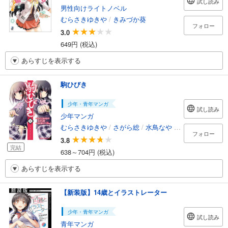
試し読み
男性向けライトノベル
むらさきゆきや
/
きみづか葵
フォロー
3.0
649円 (税込)
あらすじを表示する
駒ひびき
少年・青年マンガ
試し読み
少年マンガ
むらさきゆきや
/
さがら総
/
水鳥なや
/
高橋道雄
フォロー
3.8
完結
638～704円 (税込)
あらすじを表示する
【新装版】14歳とイラストレーター
少年・青年マンガ
試し読み
青年マンガ