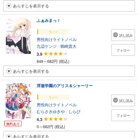
あらすじを表示する
ふぁみまっ！
ラノベ
試し読み
男性向けライトノベル
九辺ケンジ
/
鶴崎貴大
フォロー
3.9
649～682円 (税込)
あらすじを表示する
浮遊学園のアリス＆シャーリー
ラノベ
試し読み
男性向けライトノベル
むらさきゆきや
/
しらび
フォロー
4.3
無料あり
0～682円 (税込)
あらすじを表示する