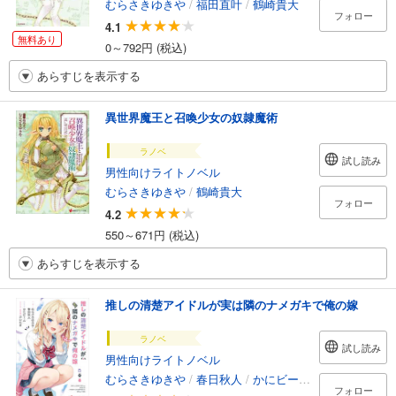
むらさきゆきや
/
福田直叶
/
鶴崎貴大
フォロー
4.1
無料あり
0～792円 (税込)
あらすじを表示する
異世界魔王と召喚少女の奴隷魔術
ラノベ
試し読み
男性向けライトノベル
むらさきゆきや
/
鶴崎貴大
フォロー
4.2
550～671円 (税込)
あらすじを表示する
推しの清楚アイドルが実は隣のナメガキで俺の嫁
ラノベ
試し読み
男性向けライトノベル
むらさきゆきや
/
春日秋人
/
かにビーム
/
さいたま
フォロー