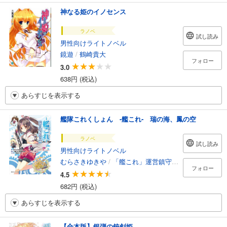
神なる姫のイノセンス
ラノベ
試し読み
男性向けライトノベル
鏡遊
/
鶴崎貴大
フォロー
3.0
638円 (税込)
あらすじを表示する
艦隊これくしょん ‐艦これ‐ 瑞の海、鳳の空
ラノベ
試し読み
男性向けライトノベル
むらさきゆきや
/
「艦これ」運営鎮守府
/
有河サトル
フォロー
4.5
682円 (税込)
あらすじを表示する
【合本版】銀弾の銃剣姫