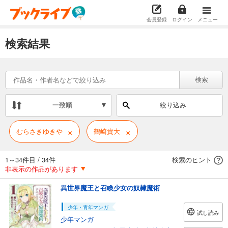
会員登録
ログイン
メニュー
検索結果
検索
一致順
絞り込み
×
×
むらさきゆきや
鶴崎貴大
1～34件目
/
34件
検索のヒント
非表示の作品があります
異世界魔王と召喚少女の奴隷魔術
少年・青年マンガ
試し読み
少年マンガ