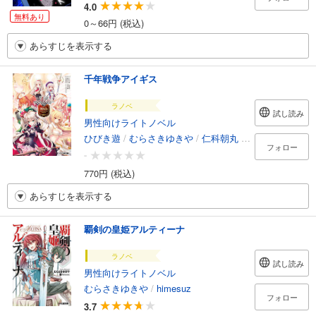
4.0
無料あり
0～66円 (税込)
あらすじを表示する
千年戦争アイギス
ラノベ
試し読み
男性向けライトノベル
ひびき遊
/
むらさきゆきや
/
仁科朝丸
/
川添枯美
/
DMM
フォロー
-
770円 (税込)
あらすじを表示する
覇剣の皇姫アルティーナ
ラノベ
試し読み
男性向けライトノベル
むらさきゆきや
/
himesuz
フォロー
3.7