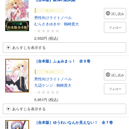
ラノベ
試し読み
男性向けライトノベル
むらさきゆきや
/
鶴崎貴大
フォロー
-
2,552円 (税込)
あらすじを表示する
［合本版］ふぁみまっ！ 全９巻
ラノベ
試し読み
男性向けライトノベル
九辺ケンジ
/
鶴崎貴大
フォロー
-
5,951円 (税込)
あらすじを表示する
［合本版］ゆうれいなんか見えない！ 全７巻