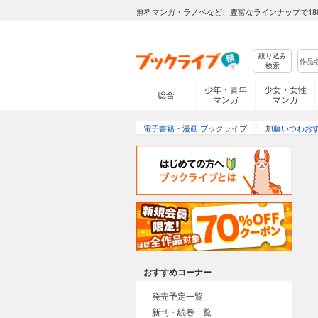
無料マンガ・ラノベなど、豊富なラインナップで18
絞り込み
検索
少年・青年
少女・女性
総合
マンガ
マンガ
電子書籍・漫画 ブックライブ
加藤いつわお
おすすめコーナー
発売予定一覧
新刊・続巻一覧