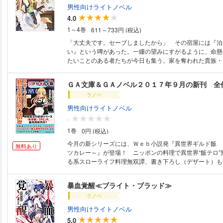
をつけてもらえることになるのだが、その内容は予想不可
男性向けライトノベル
で……。 死んだってロードすれば超レベルアップ！ 最
4.0
新人育成＋αな宿屋ライフストーリー。
1～4巻
611～733円 (税込)
「大丈夫です。セーブしましたから」 その宿屋には『泊
い』という噂があった。一縷の望みにすがるように、命懸
たいことのある者たちが今日も集う。家を奪われた貴族・
られた魔族・モリーン。彼女らが知った『死なない宿屋』
――。 「セーブポイントです」 その宿屋は、異世界か
ＧＡ文庫＆ＧＡノベル２０１７年９月の新刊 全
『セーブポイント設置能力』を持ったカンスト冒険者・ア
ラノベ
店だった。 冒険初心者を支援する目的の宿屋らしく、彼
つけてもらえることになるのだが、その内容は予想不可能
男性向けライトノベル
で……。 死んだってロードすれば超レベルアップ！ 最
-
新人育成＋αな宿屋ライフストーリー。
1巻
0円 (税込)
今月の新シリーズには、Ｗｅｂ小説発『異世界ギルド飯 
無料あり
ツカレー～』が登場！ ニッポンの料理で異世界“飯テロ”
る系スローライフ料理無双譚、書き下ろし（デザート）も
店（オープン）！！ さらに今月は裕時悠示先生２タイ
アニメ化シリーズ『俺の彼女と幼なじみが修羅場すぎる１
暴血覚醒≪ブライト・ブラッド≫
『２９とＪＫ３ ～社畜のいやしはＪＫ～』、それぞれ新
ラノベ
もちろんＧＡ文庫は『ゴブリンスレイヤー６』『最弱無敗
ハムート≫１３』、ＧＡノベルも『剣士を目指して入学し
男性向けライトノベル
９９９９なんですけど！？４』などなど、大好評シリーズ
5.0