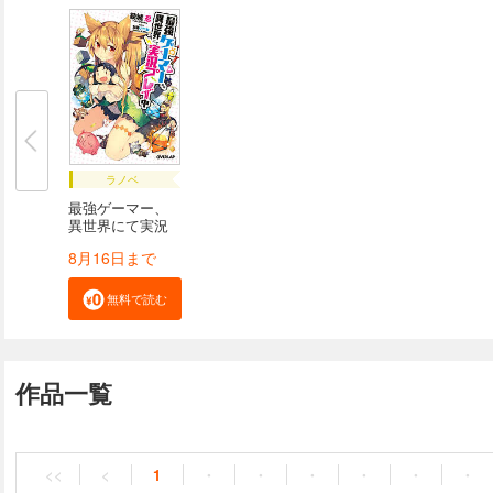
ラノベ
最強ゲーマー、
異世界にて実況
プ...
8月16日まで
無料で読む
作品一覧
<<
<
1
・
・
・
・
・
・