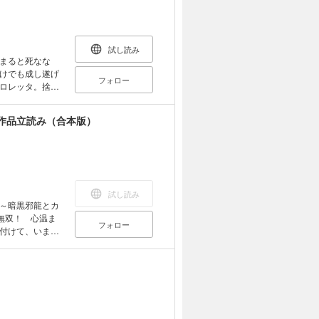
能なもの
強引退冒険者の
試し読み
まると死なな
けでも成し遂げ
フォロー
ロレッタ。捨て
の秘密とは
ら来たという
作品立読み（合本版）
レクの経営する
女たちは修行を
なもの
強引退冒険者の
試し読み
～暗黒邪龍とカ
無双！ 心温ま
フォロー
付けて、いま開
トルが同時刊行！
３』と大人気
刊が登場です！
の神装機竜≪バ
たのに魔法適性
の新刊も続々登