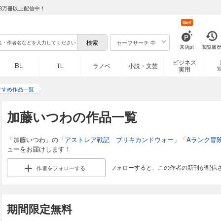
8万冊以上配信中！
Get!
セーフサーチ 中
来店pt
閲覧履
ビジネス
BL
TL
ラノベ
小説・文芸
実用
すすめ作品一覧
加藤いつわの作品一覧
「加藤いつわ」の「
アストレア戦記 ブリキカンドウォー
」「
Aランク冒
ューをお届けします！
フォローすると、この作者の新刊が配信
作者を
フォローする
期間限定無料