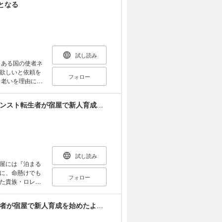
となる
者になる決意をす
ーティーを 組
細鑑定を持つハク
ョンへと潜ること
試し読み
ーデザインを手掛
 ある国の使者ネ
ズなど。
欲しいと依頼を
フォロー
。老いを理由に一
若返る。 若返
ンと名を変え、
【合本版】セーブ＆ロードのできる宿屋さん ～カンスト転生者が宿屋で新人育成を始めたようです～ 全4巻
試し読み
屋には『泊まる
に、命懸けでも
フォロー
た貴族・ロレッ
い宿屋』の秘密
界から来たとい
セーブ＆ロードのできる宿屋さん ～カンスト転生者が宿屋で新人育成を始めたようです～
アレクの経営す
彼女たちは修行