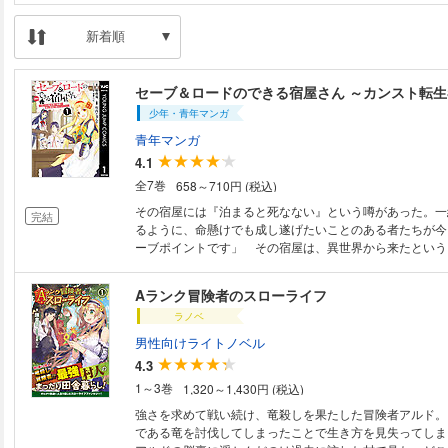
新着順
少年・青年マンガ
青年マンガ
4.1
全7巻
658～710円 (税込)
その宿屋には『泊まると死なない』という噂があった。一
完結
るように、命懸けでも成し遂げたいことのある者たちが今
ーブポイントです」 その宿屋は、異世界から来たという
ト設置能力』を持った最強引退冒険者・アレクの経営する
初心者を支援するのが目的らしく、宿泊者たちはアレクに
Aランク冒険者のスローライフ
らえることになるのだが……。その内容は予想だにしない
ラノベ
最強引退冒険者と新人冒険者の不思議でちょっと過酷な修行
男性向けライトノベル
4.3
1～3巻
1,320～1,430円 (税込)
強さを求めて戦い続け、竜殺しを果たした冒険者アルド。
である竜を討伐してしまったことで生き方を見失ってしま