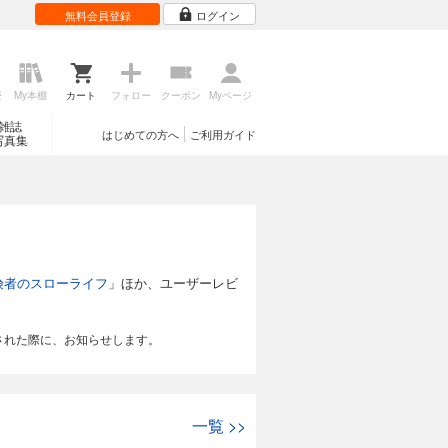
無料会員登録
ログイン
歴
My本棚
カート
フォロー
クーポン
Myページ
雑誌
はじめての方へ
ご利用ガイド
写真集
険者のスローライフ
」ほか、ユーザーレビ
された際に、お知らせします。
一覧
>>