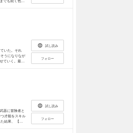
までも続く色と
暮らすのもいい
なった。花に囲
との畑づくりな
スローライフを
しむための人生
由で気ままな幸
試し読み
していた。それ
にそうになりなが
フォロー
せていく。最悪
る厄介ごとに翻
説家になろう」
試し読み
武器に冒険者と
フォロー
た結果、 【鑑
しかし、彼が持っ
べられる詳細鑑定