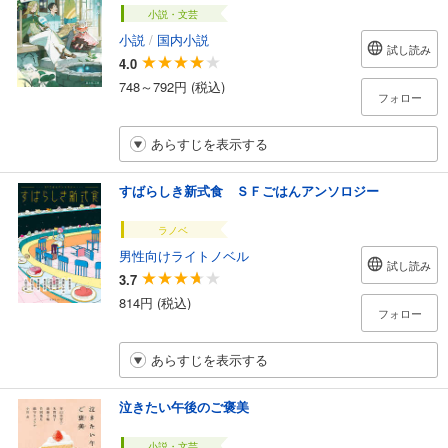
小説・文芸
小説
/
国内小説
試し読み
4.0
748～792円 (税込)
フォロー
あらすじを表示する
すばらしき新式食 ＳＦごはんアンソロジー
ラノベ
男性向けライトノベル
試し読み
3.7
814円 (税込)
フォロー
あらすじを表示する
泣きたい午後のご褒美
小説・文芸