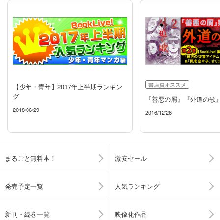
書店員オススメ
【少年・青年】2017年上半期ランキン
グ
『善悪の屑』『外道の歌
2018/06/29
2016/12/26
まるごと無料本！
激安セール
発売予定一覧
人気ランキング
新刊・続巻一覧
映像化作品