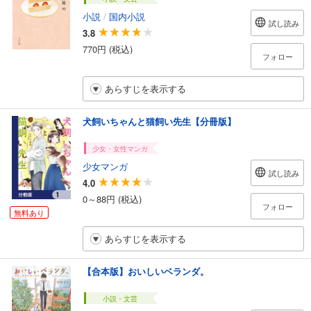
小説
/
国内小説
試し読み
3.8
770円 (税込)
フォロー
あらすじを表示する
犬飼いちゃんと猫飼い先生【分冊版】
少女・女性マンガ
少女マンガ
試し読み
4.0
0～88円 (税込)
フォロー
無料あり
あらすじを表示する
【合本版】おいしいベランダ。
小説・文芸