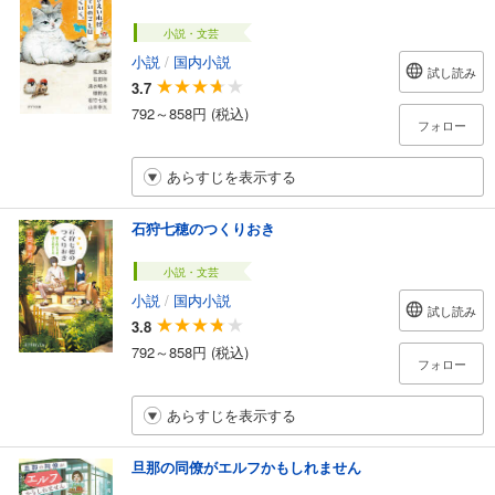
小説・文芸
小説
/
国内小説
試し読み
3.7
792～858円 (税込)
フォロー
あらすじを表示する
石狩七穂のつくりおき
小説・文芸
小説
/
国内小説
試し読み
3.8
792～858円 (税込)
フォロー
あらすじを表示する
旦那の同僚がエルフかもしれません