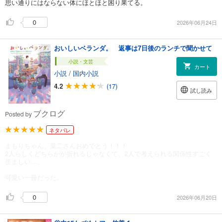
思い通りにはならない体にほとほと困り果てる。
0
2026年06月24日
おいしいベランダ。 返事は7日後のランチで聞かせて
小説・文芸
カート
小説
/
国内小説
4.2
(17)
試し読み
ブクログ
Posted by
ネタバレ
まもりちゃん、葉二さんおめでとう！！！
2人らしくどちらかが折れるじゃなくて、2人で考えられる関係性すごく
羨ましい…。
可愛い一冊だった。
0
2026年06月20日