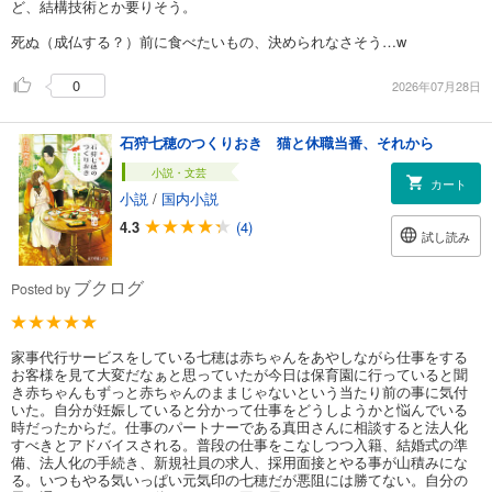
ど、結構技術とか要りそう。
死ぬ（成仏する？）前に食べたいもの、決められなさそう…w
0
2026年07月28日
石狩七穂のつくりおき 猫と休職当番、それから
小説・文芸
カート
小説
/
国内小説
4.3
(4)
試し読み
ブクログ
Posted by
家事代行サービスをしている七穂は赤ちゃんをあやしながら仕事をする
お客様を見て大変だなぁと思っていたが今日は保育園に行っていると聞
き赤ちゃんもずっと赤ちゃんのままじゃないという当たり前の事に気付
いた。自分が妊娠していると分かって仕事をどうしようかと悩んでいる
時だったからだ。仕事のパートナーである真田さんに相談すると法人化
すべきとアドバイスされる。普段の仕事をこなしつつ入籍、結婚式の準
備、法人化の手続き、新規社員の求人、採用面接とやる事が山積みにな
る。いつもやる気いっぱい元気印の七穂だが悪阻には勝てない。自分の