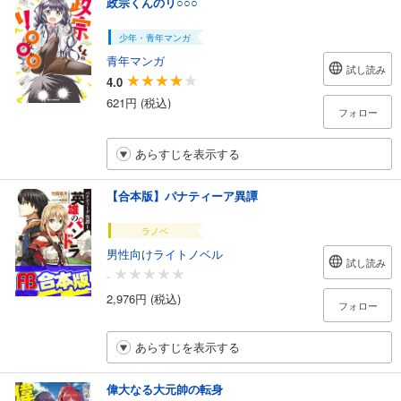
政宗くんのリ○○○
少年・青年マンガ
青年マンガ
試し読み
4.0
621円 (税込)
フォロー
あらすじを表示する
【合本版】パナティーア異譚
ラノベ
男性向けライトノベル
試し読み
-
2,976円 (税込)
フォロー
あらすじを表示する
偉大なる大元帥の転身