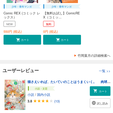
少年・青年マンガ
少年・青年マンガ
Comic REX (コミック レ
【無料お試し】ComicRE
ックス）
X（コミッ...
NEW
無料
550
円 (税込)
0
円 (税込)
カート
カート
竹岡葉月の詳細検索へ
ユーザーレビュー
一覧
>>
猫さえいれば、たいていのことはうまくいく。 肉球の巻
小説・文芸
カート
小説
/
国内小説
3.8
(13)
試し読み