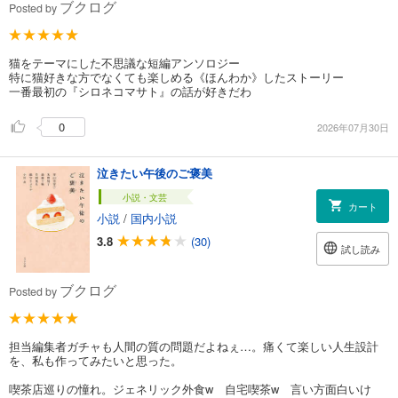
ブクログ
Posted by
猫をテーマにした不思議な短編アンソロジー
特に猫好きな方でなくても楽しめる《ほんわか》したストーリー
一番最初の『シロネコマサト』の話が好きだわ
0
2026年07月30日
泣きたい午後のご褒美
小説・文芸
カート
小説
/
国内小説
3.8
(30)
試し読み
ブクログ
Posted by
担当編集者ガチャも人間の質の問題だよねぇ…。痛くて楽しい人生設計
を、私も作ってみたいと思った。
喫茶店巡りの憧れ。ジェネリック外食w 自宅喫茶w 言い方面白いけ