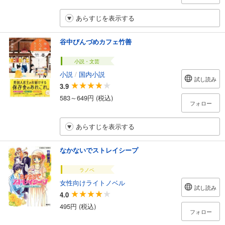
あらすじを表示する
谷中びんづめカフェ竹善
小説・文芸
小説
/
国内小説
試し読み
3.9
583～649円 (税込)
フォロー
あらすじを表示する
なかないでストレイシープ
ラノベ
女性向けライトノベル
試し読み
4.0
495円 (税込)
フォロー