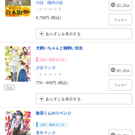
小説
/
国内小説
試し読み
-
6,732円 (税込)
フォロー
あらすじを表示する
犬飼いちゃんと猫飼い先生
少女・女性マンガ
少女マンガ
試し読み
-
770～935円 (税込)
フォロー
完結
あらすじを表示する
政宗くんのリベンジ
少年・青年マンガ
青年マンガ