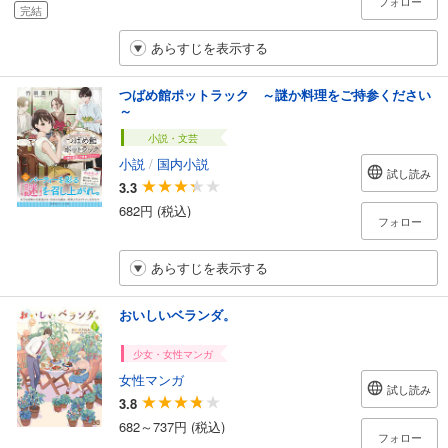
フォロー
完結
あらすじを表示する
つばめ館ポットラック ～謎か料理をご持参ください
～
小説・文芸
小説
/
国内小説
試し読み
3.3
682円 (税込)
フォロー
あらすじを表示する
おいしいベランダ。
少女・女性マンガ
女性マンガ
試し読み
3.8
682～737円 (税込)
フォロー