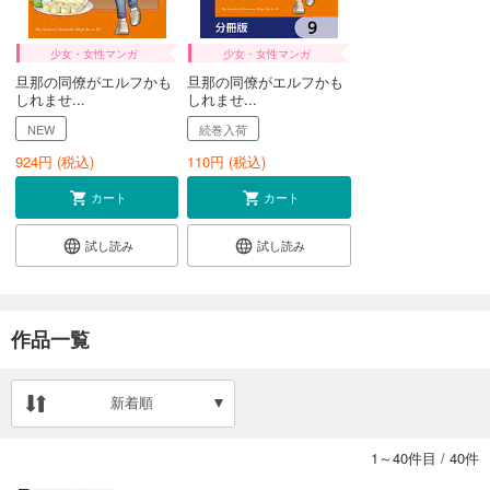
少女・女性マンガ
少女・女性マンガ
旦那の同僚がエルフかも
旦那の同僚がエルフかも
しれませ...
しれませ...
NEW
続巻入荷
924
円 (税込)
110
円 (税込)
カート
カート
試し読み
試し読み
作品一覧
新着順
1～40件目
/
40件