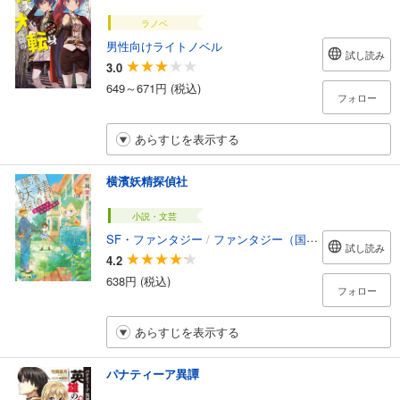
ラノベ
男性向けライトノベル
試し読み
3.0
649～671円 (税込)
フォロー
あらすじを表示する
横濱妖精探偵社
小説・文芸
SF・ファンタジー
/
ファンタジー（国内）
試し読み
4.2
638円 (税込)
フォロー
あらすじを表示する
パナティーア異譚