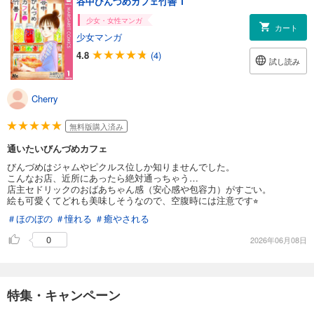
谷中びんづめカフェ竹善 1
少女・女性マンガ
カート
少女マンガ
4.8
(4)
試し読み
Cherry
無料版購入済み
通いたいびんづめカフェ
びんづめはジャムやピクルス位しか知りませんでした。
こんなお店、近所にあったら絶対通っちゃう…
店主セドリックのおばあちゃん感（安心感や包容力）がすごい。
絵も可愛くてどれも美味しそうなので、空腹時には注意です⭐︎
＃ほのぼの
＃憧れる
＃癒やされる
0
2026年06月08日
特集・キャンペーン