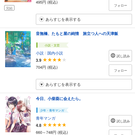
495円 (税込)
フォロー
完結
あらすじを表示する
音無橋、たもと屋の純情 旅立つ人への天津飯
小説・文芸
小説
/
国内小説
試し読み
3.9
704円 (税込)
フォロー
あらすじを表示する
今日、小柴葵に会えたら。
少年・青年マンガ
青年マンガ
試し読み
4.8
660～748円 (税込)