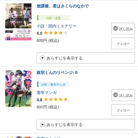
放課後、君はさくらのなかで
小説・文芸
小説
/
国内ミステリー
試し読み
4.0
605円 (税込)
フォロー
あらすじを表示する
政宗くんのリベンジ: 0
少年・青年マンガ
青年マンガ
試し読み
4.8
631円 (税込)
フォロー
あらすじを表示する