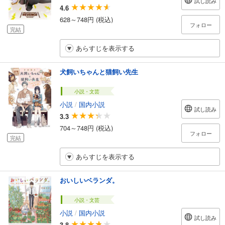
試し読み
4.6
628～748円 (税込)
フォロー
完結
あらすじを表示する
犬飼いちゃんと猫飼い先生
小説・文芸
小説
/
国内小説
試し読み
3.3
704～748円 (税込)
フォロー
完結
あらすじを表示する
おいしいベランダ。
小説・文芸
小説
/
国内小説
試し読み
3.8