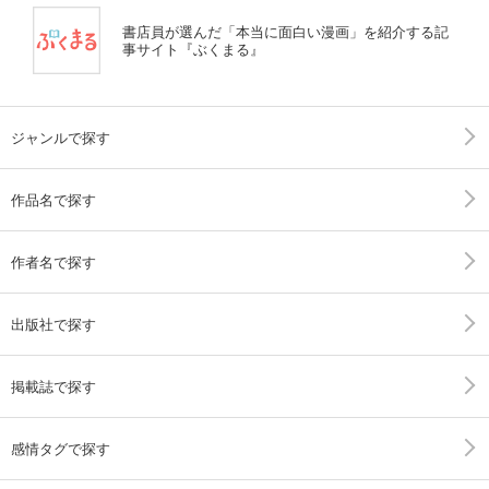
書店員が選んだ「本当に面白い漫画」を紹介する記
事サイト『ぶくまる』
ジャンルで探す
作品名で探す
作者名で探す
出版社で探す
掲載誌で探す
感情タグで探す