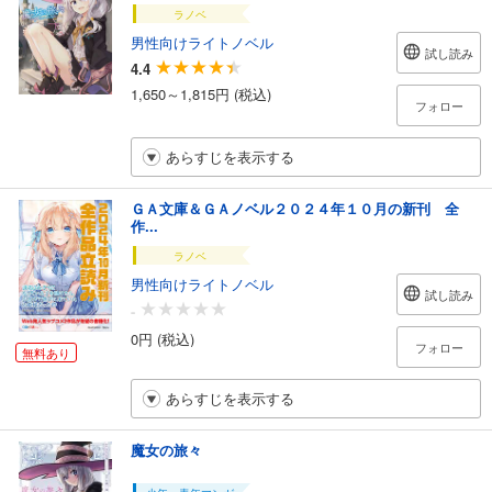
ラノベ
男性向けライトノベル
試し読み
4.4
1,650～1,815円 (税込)
フォロー
あらすじを表示する
ＧＡ文庫＆ＧＡノベル２０２４年１０月の新刊 全
作...
ラノベ
男性向けライトノベル
試し読み
-
0円 (税込)
フォロー
無料あり
あらすじを表示する
魔女の旅々