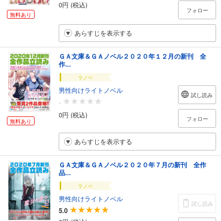
0円 (税込)
フォロー
無料あり
あらすじを表示する
ＧＡ文庫＆ＧＡノベル２０２０年１２月の新刊 全
作...
ラノベ
男性向けライトノベル
試し読み
-
0円 (税込)
フォロー
無料あり
あらすじを表示する
ＧＡ文庫＆ＧＡノベル２０２０年７月の新刊 全作
品...
ラノベ
男性向けライトノベル
試し読み
5.0