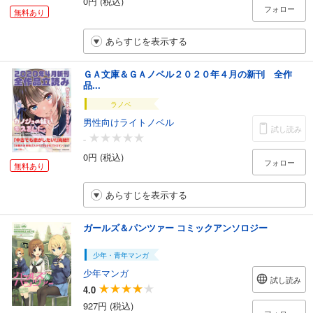
0円 (税込)
フォロー
無料あり
あらすじを表示する
ＧＡ文庫＆ＧＡノベル２０２０年４月の新刊 全作
品...
ラノベ
男性向けライトノベル
試し読み
-
0円 (税込)
フォロー
無料あり
あらすじを表示する
ガールズ＆パンツァー コミックアンソロジー
少年・青年マンガ
少年マンガ
試し読み
4.0
927円 (税込)