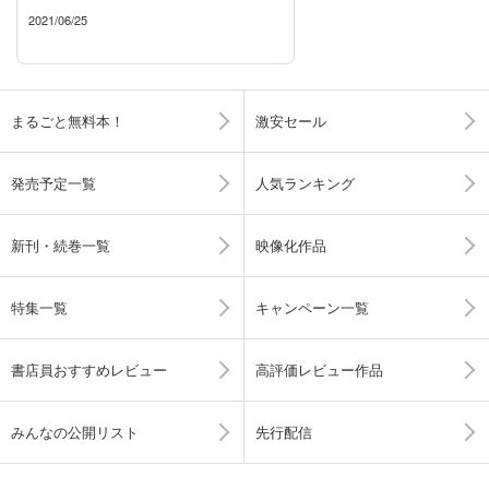
2021/06/25
まるごと無料本！
激安セール
発売予定一覧
人気ランキング
新刊・続巻一覧
映像化作品
特集一覧
キャンペーン一覧
書店員おすすめレビュー
高評価レビュー作品
みんなの公開リスト
先行配信