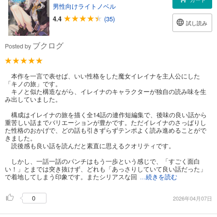
男性向けライトノベル
4.4
(35)
試し読み
ブクログ
Posted by
本作を一言で表せば、いい性格をした魔女イレイナを主人公にした
「キノの旅」です。
キノと似た構造ながら、イレイナのキャラクターが独自の読み味を生
み出していました。
構成はイレイナの旅を描く全14話の連作短編集で、後味の良い話から
重苦しい話までバリエーションが豊かです。ただイレイナのさっぱりし
た性格のおかげで、どの話も引きずらずテンポよく読み進めることがで
きました。
読後感も良い話を読んだと素直に思えるクオリティです。
しかし、一話一話のパンチはもう一歩という感じで、「すごく面白
い！」とまでは突き抜けず、どれも「あっさりしていて良い話だった」
で着地してしまう印象です。またシリアスな回
...続きを読む
0
2026年04月07日