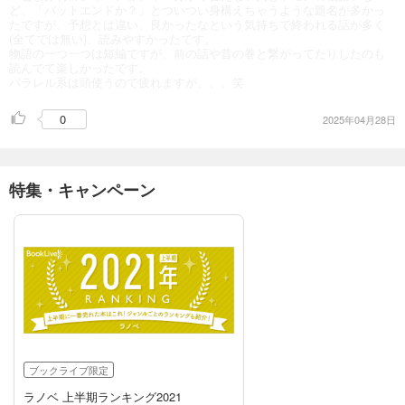
ど、「バットエンドか？」とついつい身構えちゃうような題名が多かっ
たですが、予想とは違い、良かったなという気持ちで終われる話が多く
(全てでは無い)、読みやすかったです。
物語の一つ一つは短編ですが、前の話や昔の巻と繋がってたりしたのも
読んでて楽しかったです。
パラレル系は頭使うので疲れますが、、、笑
0
2025年04月28日
特集・キャンペーン
ブックライブ限定
ラノベ 上半期ランキング2021