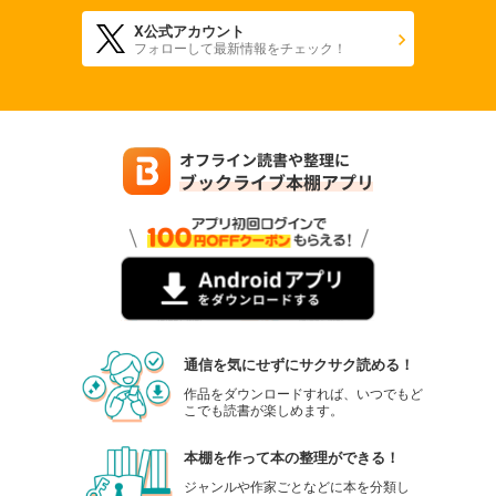
X公式アカウント
フォローして最新情報をチェック！
通信を気にせずにサクサク読める！
作品をダウンロードすれば、いつでもど
こでも読書が楽しめます。
本棚を作って本の整理ができる！
ジャンルや作家ごとなどに本を分類し