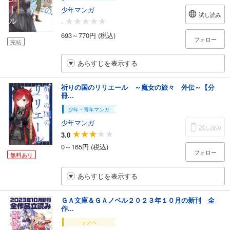
少年マンガ
試し読み
-
693～770円 (税込)
フォロー
完結
あらすじを表示する
祈りの国のリリエール ～魔女の旅々 外伝～【分
冊...
少年・青年マンガ
少年マンガ
試し読み
3.0
0～165円 (税込)
フォロー
無料あり
あらすじを表示する
ＧＡ文庫＆ＧＡノベル２０２３年１０月の新刊 全
作...
ラノベ