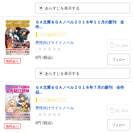
あらすじを表示する
ＧＡ文庫＆ＧＡノベル２０１８年１１月の新刊 全
作...
ラノベ
男性向けライトノベル
試し読み
-
0円 (税込)
フォロー
無料あり
あらすじを表示する
ＧＡ文庫＆ＧＡノベル２０１８年７月の新刊 全作
品...
ラノベ
男性向けライトノベル
試し読み
-
0円 (税込)
フォロー
無料あり