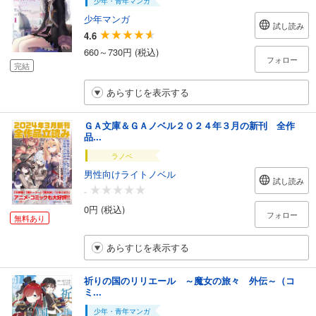
少年・青年マンガ
少年マンガ
試し読み
4.6
660～730円 (税込)
フォロー
完結
あらすじを表示する
ＧＡ文庫＆ＧＡノベル２０２４年３月の新刊 全作
品...
ラノベ
男性向けライトノベル
試し読み
-
0円 (税込)
フォロー
無料あり
あらすじを表示する
祈りの国のリリエール ～魔女の旅々 外伝～（コ
ミ...
少年・青年マンガ