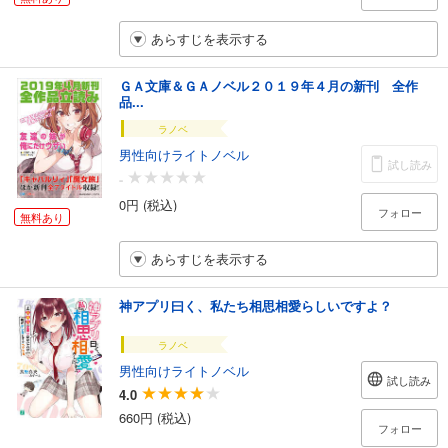
あらすじを表示する
ＧＡ文庫＆ＧＡノベル２０１９年４月の新刊 全作
品...
ラノベ
男性向けライトノベル
試し読み
-
0円 (税込)
フォロー
無料あり
あらすじを表示する
神アプリ曰く、私たち相思相愛らしいですよ？
ラノベ
男性向けライトノベル
試し読み
4.0
660円 (税込)
フォロー