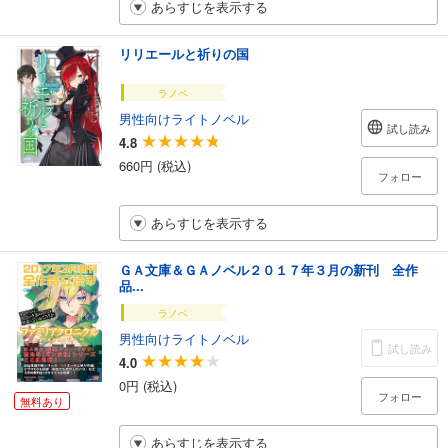
あらすじを表示する
リリエールと祈りの国
ラノベ
男性向けライトノベル
試し読み
4.8
660円 (税込)
フォロー
あらすじを表示する
ＧＡ文庫＆ＧＡノベル２０１７年３月の新刊 全作
品...
ラノベ
男性向けライトノベル
試し読み
4.0
0円 (税込)
フォロー
無料あり
あらすじを表示する