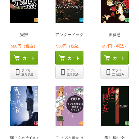
完黙
アンダードッグ
薔薇忌
528円（税込）
550円（税込）
517円（税込）
カート
カート
カート
アプリ
アプリ
アプリ
立ち読み
立ち読み
立ち読み
演じられた白い
モップの魔女は
隣に棲む女