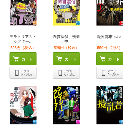
モラトリアム・
腕貫探偵、残業
魔界都市＜J＞
シアター...
中
528円（税込）
528円（税込）
550円（税込）
カート
カート
カート
アプリ
アプリ
アプリ
立ち読み
立ち読み
立ち読み