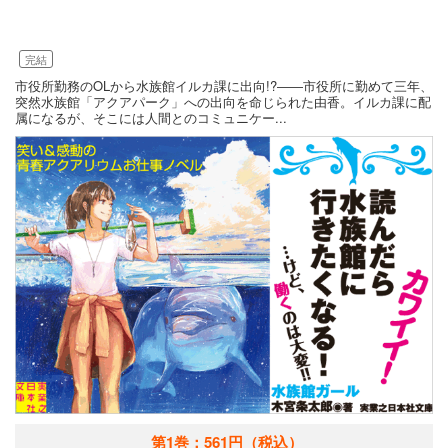
完結
市役所勤務のOLから水族館イルカ課に出向!?――市役所に勤めて三年、
突然水族館「アクアパーク」への出向を命じられた由香。イルカ課に配
属になるが、そこには人間とのコミュニケー...
第1巻：561円
（税込）