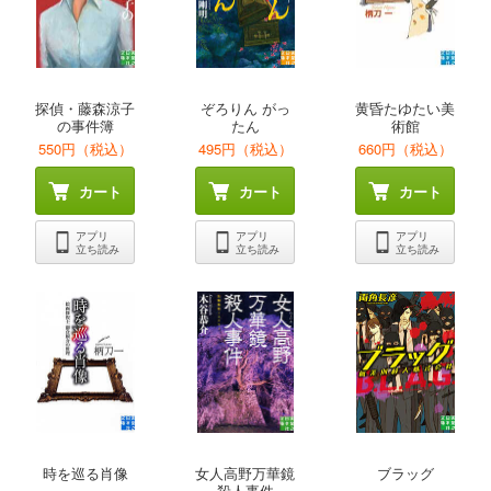
探偵・藤森涼子
ぞろりん がっ
黄昏たゆたい美
の事件簿
たん
術館
550円（税込）
495円（税込）
660円（税込）
カート
カート
カート
アプリ
アプリ
アプリ
立ち読み
立ち読み
立ち読み
時を巡る肖像
女人高野万華鏡
ブラッグ
殺人事件