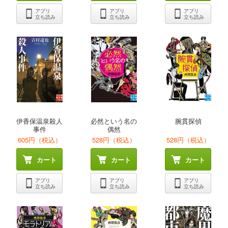
アプリ
アプリ
アプリ
立ち読み
立ち読み
立ち読み
伊香保温泉殺人
必然という名の
腕貫探偵
事件
偶然
605円（税込）
528円（税込）
528円（税込）
カート
カート
カート
アプリ
アプリ
アプリ
立ち読み
立ち読み
立ち読み