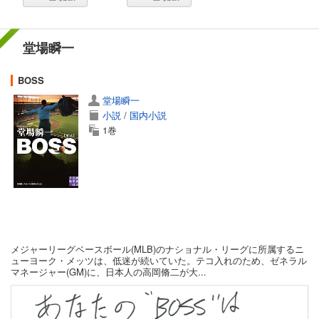
堂場瞬一
BOSS
堂場瞬一
小説
/
国内小説
1巻
メジャーリーグベースボール(MLB)のナショナル・リーグに所属するニ
ューヨーク・メッツは、低迷が続いていた。テコ入れのため、ゼネラル
マネージャー(GM)に、日本人の高岡脩二が大...