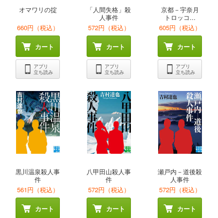
オマワリの掟
「人間失格」殺
京都－宇奈月
人事件
トロッコ...
660円（税込）
572円（税込）
605円（税込）
カート
カート
カート
アプリ
アプリ
アプリ
立ち読み
立ち読み
立ち読み
黒川温泉殺人事
八甲田山殺人事
瀬戸内－道後殺
件
件
人事件
561円（税込）
572円（税込）
572円（税込）
カート
カート
カート