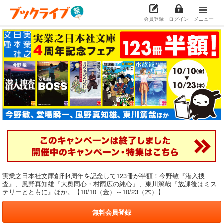
会員登録
ログイン
メニュー
実業之日本社文庫創刊4周年を記念して123冊が半額！今野敏『潜入捜
査』、風野真知雄『大奥同心・村雨広の純心』、東川篤哉『放課後はミス
テリーとともに』ほか。【10/10（金）～10/23（木）】
無料会員登録