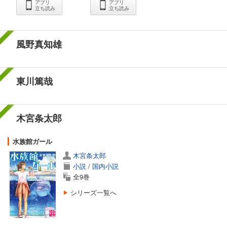
アプリ
アプリ
立ち読み
立ち読み
風野真知雄
東川篤哉
木宮条太郎
水族館ガール
木宮条太郎
小説
/
国内小説
全9巻
シリーズ一覧へ