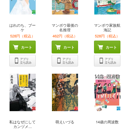
はれのち、ブー
マンボウ最後の
マンボウ家族航
ケ
名推理
海記
528円（税込）
462円（税込）
528円（税込）
カート
カート
カート
アプリ
アプリ
アプリ
立ち読み
立ち読み
立ち読み
私はなぜにして
萌えいづる
14歳の周波数
カンヅメ...