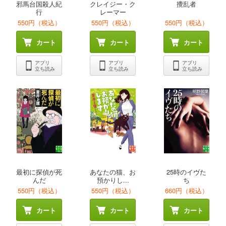
邪馬台国殺人紀
クレイジー・ク
攪乱者
行
レーマー
550円（税込）
550円（税込）
550円（税込）
カート
カート
カート
アプリ
アプリ
アプリ
立ち読み
立ち読み
立ち読み
最初に探偵が死
あなたの猫、お
25時のイヴた
んだ
預かりし...
ち
550円（税込）
550円（税込）
660円（税込）
カート
カート
カート