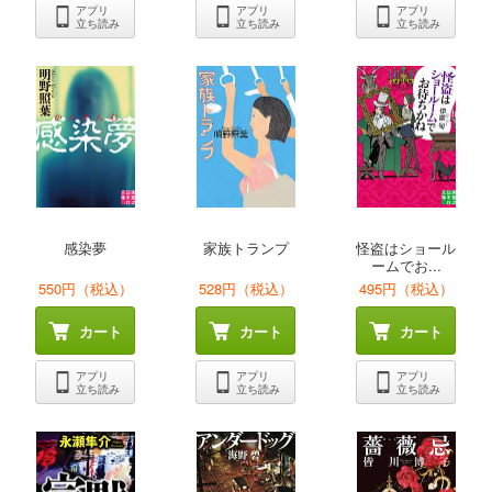
アプリ
アプリ
アプリ
立ち読み
立ち読み
立ち読み
感染夢
家族トランプ
怪盗はショール
ームでお...
550円（税込）
528円（税込）
495円（税込）
カート
カート
カート
アプリ
アプリ
アプリ
立ち読み
立ち読み
立ち読み