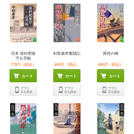
完本 保科肥後
剣客旗本奮闘記
茜色の橋
守お耳帖
770円（税込）
495円（税込）
495円（税込）
カート
カート
カート
アプリ
アプリ
アプリ
立ち読み
立ち読み
立ち読み