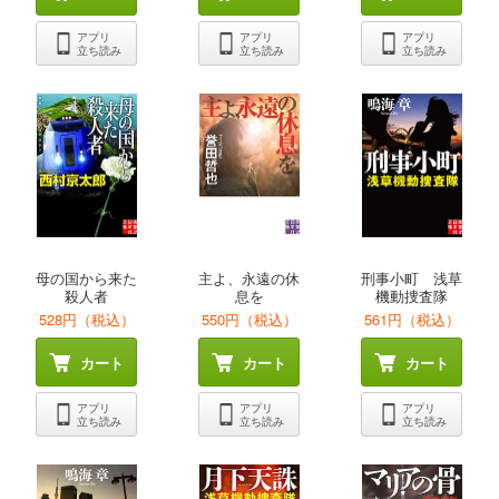
アプリ
アプリ
アプリ
立ち読み
立ち読み
立ち読み
母の国から来た
主よ、永遠の休
刑事小町 浅草
殺人者
息を
機動捜査隊
528円（税込）
550円（税込）
561円（税込）
カート
カート
カート
アプリ
アプリ
アプリ
立ち読み
立ち読み
立ち読み