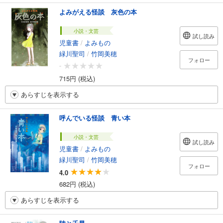
よみがえる怪談 灰色の本
小説・文芸
試し読み
児童書
/
よみもの
緑川聖司
/
竹岡美穂
フォロー
-
715円 (税込)
あらすじを表示する
呼んでいる怪談 青い本
小説・文芸
試し読み
児童書
/
よみもの
緑川聖司
/
竹岡美穂
フォロー
4.0
682円 (税込)
あらすじを表示する