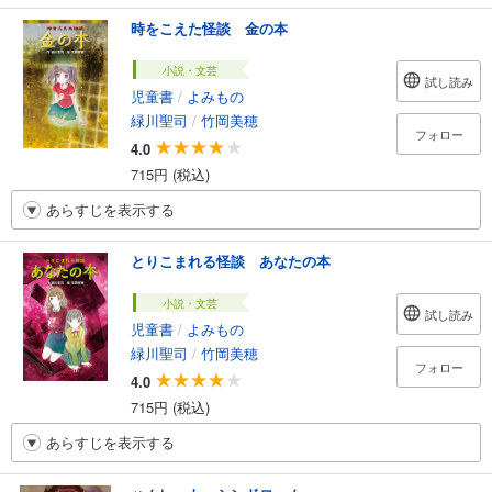
時をこえた怪談 金の本
小説・文芸
試し読み
児童書
/
よみもの
緑川聖司
/
竹岡美穂
フォロー
4.0
715円 (税込)
あらすじを表示する
とりこまれる怪談 あなたの本
小説・文芸
試し読み
児童書
/
よみもの
緑川聖司
/
竹岡美穂
フォロー
4.0
715円 (税込)
あらすじを表示する