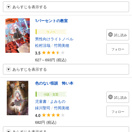
あらすじを表示する
1パーセントの教室
ラノベ
試し読み
男性向けライトノベル
松村涼哉
/
竹岡美穂
フォロー
3.5
627～693円 (税込)
あらすじを表示する
色のない怪談 怖い本
小説・文芸
試し読み
児童書
/
よみもの
緑川聖司
/
竹岡美穂
フォロー
4.0
682円 (税込)
あらすじを表示する