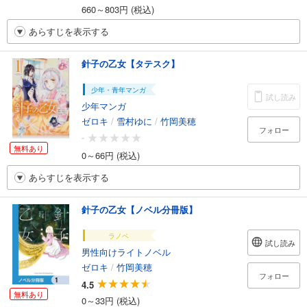
660～803円 (税込)
あらすじを表示する
針子の乙女【タテスク】
少年・青年マンガ
試し読み
少年マンガ
ゼロキ
/
雪村ゆに
/
竹岡美穂
フォロー
-
無料あり
0～66円 (税込)
あらすじを表示する
針子の乙女【ノベル分冊版】
ラノベ
試し読み
男性向けライトノベル
ゼロキ
/
竹岡美穂
フォロー
4.5
無料あり
0～33円 (税込)