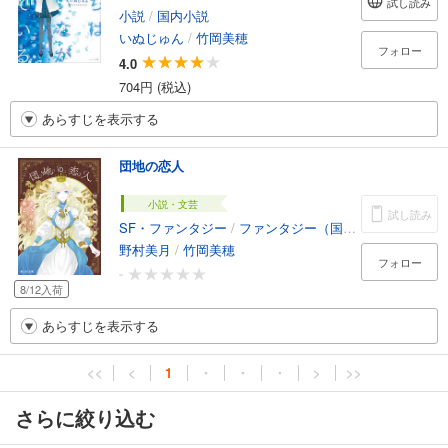
試し読み
小説
/
国内小説
いぬじゅん
/
竹岡美穂
フォロー
4.0
704円 (税込)
あらすじを表示する
団地の恋人
小説・文芸
試し読み
SF・ファンタジー
/
ファンタジー（国内）
野村美月
/
竹岡美穂
フォロー
-
8/12入荷
あらすじを表示する
<<
<
1
・
・
・
>
>>
さらに絞り込む