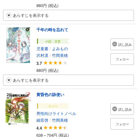
880円 (税込)
あらすじを表示する
千年の時を忘れて
小説・文芸
試し読み
児童書
/
よみもの
沢村凛
/
竹岡美穂
フォロー
3.7
880円 (税込)
あらすじを表示する
黄昏色の詠使い
ラノベ
試し読み
男性向けライトノベル
細音啓
/
竹岡美穂
フォロー
4.4
638～704円 (税込)