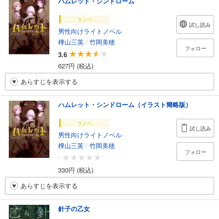
ハムレット・シンドローム
ラノベ
試し読み
男性向けライトノベル
樺山三英
/
竹岡美穂
フォロー
3.6
627円 (税込)
あらすじを表示する
ハムレット・シンドローム（イラスト簡略版）
ラノベ
試し読み
男性向けライトノベル
樺山三英
/
竹岡美穂
フォロー
-
330円 (税込)
あらすじを表示する
針子の乙女