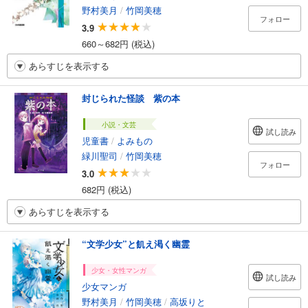
野村美月
/
竹岡美穂
フォロー
3.9
660～682円 (税込)
あらすじを表示する
封じられた怪談 紫の本
小説・文芸
試し読み
児童書
/
よみもの
緑川聖司
/
竹岡美穂
フォロー
3.0
682円 (税込)
あらすじを表示する
“文学少女”と飢え渇く幽霊
少女・女性マンガ
試し読み
少女マンガ
野村美月
/
竹岡美穂
/
高坂りと