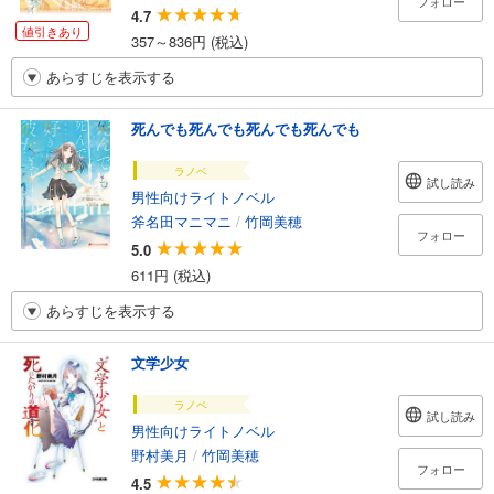
フォロー
4.7
値引きあり
357～836円 (税込)
あらすじを表示する
死んでも死んでも死んでも死んでも
ラノベ
試し読み
男性向けライトノベル
斧名田マニマニ
/
竹岡美穂
フォロー
5.0
611円 (税込)
あらすじを表示する
文学少女
ラノベ
試し読み
男性向けライトノベル
野村美月
/
竹岡美穂
フォロー
4.5