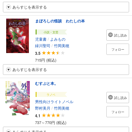
あらすじを表示する
まぼろしの怪談 わたしの本
小説・文芸
試し読み
児童書
/
よみもの
緑川聖司
/
竹岡美穂
フォロー
3.5
715円 (税込)
あらすじを表示する
むすぶと本。
ラノベ
試し読み
男性向けライトノベル
野村美月
/
竹岡美穂
フォロー
4.1
737～770円 (税込)
あらすじを表示する