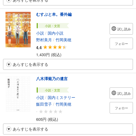
むすぶと本。番外編
小説・文芸
試し読み
小説
/
国内小説
野村美月
/
竹岡美穂
フォロー
4.4
1,430円 (税込)
あらすじを表示する
八木澤菊乃の遺言
小説・文芸
試し読み
小説
/
国内ミステリー
飯田雪子
/
竹岡美穂
フォロー
-
605円 (税込)
あらすじを表示する