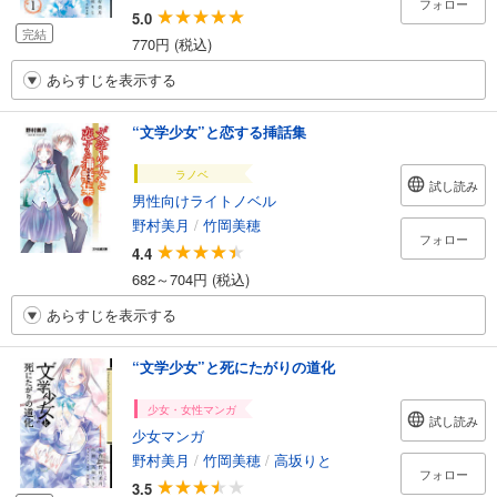
フォロー
5.0
完結
770円 (税込)
あらすじを表示する
“文学少女”と恋する挿話集
ラノベ
試し読み
男性向けライトノベル
野村美月
/
竹岡美穂
フォロー
4.4
682～704円 (税込)
あらすじを表示する
“文学少女”と死にたがりの道化
少女・女性マンガ
試し読み
少女マンガ
野村美月
/
竹岡美穂
/
高坂りと
フォロー
3.5