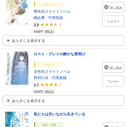
ラノベ
試し読み
男性向けライトノベル
嶋志摩
/
竹岡美穂
フォロー
3.5
649円 (税込)
あらすじを表示する
ロスト・グレイの静かな夜明け
ラノベ
試し読み
女性向けライトノベル
野村行央
/
竹岡美穂
フォロー
3.7
506円 (税込)
あらすじを表示する
私たちは失いながら生きている
小説・文芸