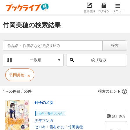
会員登録
ログイン
メニュー
竹岡美穂の検索結果
検索
一致順
絞り込み
×
竹岡美穂
1～55件目
/
55件
検索のヒント
針子の乙女
少年・青年マンガ
試し読み
少年マンガ
ゼロキ
/
雪村ゆに
/
竹岡美穂