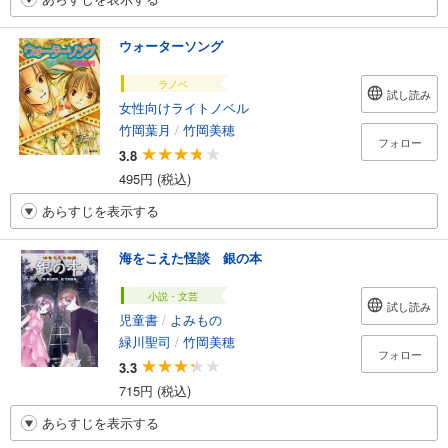
ウォーターソング
ラノベ
試し読み
女性向けライトノベル
竹岡葉月
/
竹岡美穂
フォロー
3.8
495円 (税込)
あらすじを表示する
海をこえた怪談 銀の本
小説・文芸
試し読み
児童書
/
よみもの
緑川聖司
/
竹岡美穂
フォロー
3.3
715円 (税込)
あらすじを表示する