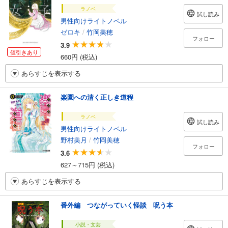
ラノベ
試し読み
男性向けライトノベル
ゼロキ
/
竹岡美穂
フォロー
3.9
値引きあり
660円 (税込)
あらすじを表示する
楽園への清く正しき道程
ラノベ
試し読み
男性向けライトノベル
野村美月
/
竹岡美穂
フォロー
3.6
627～715円 (税込)
あらすじを表示する
番外編 つながっていく怪談 呪う本
小説・文芸