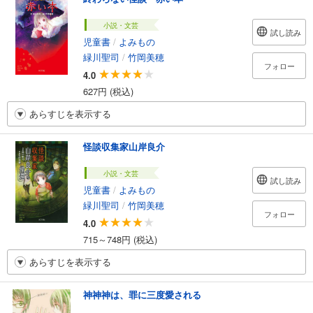
小説・文芸
試し読み
児童書
/
よみもの
緑川聖司
/
竹岡美穂
フォロー
4.0
627円 (税込)
あらすじを表示する
怪談収集家山岸良介
小説・文芸
試し読み
児童書
/
よみもの
緑川聖司
/
竹岡美穂
フォロー
4.0
715～748円 (税込)
あらすじを表示する
神神神は、罪に三度愛される