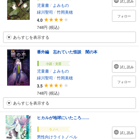
試し読み
児童書
/
よみもの
緑川聖司
/
竹岡美穂
フォロー
4.0
748円 (税込)
あらすじを表示する
番外編 忘れていた怪談 闇の本
小説・文芸
試し読み
児童書
/
よみもの
緑川聖司
/
竹岡美穂
フォロー
3.5
748円 (税込)
あらすじを表示する
ヒカルが地球にいたころ……
ラノベ
試し読み
男性向けライトノベル