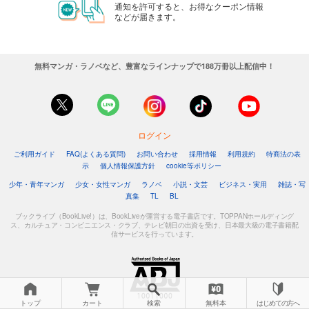
通知を許可すると、お得なクーポン情報
などが届きます。
無料マンガ・ラノベなど、豊富なラインナップで188万冊以上配信中！
ログイン
ご利用ガイド
FAQ(よくある質問)
お問い合わせ
採用情報
利用規約
特商法の表
示
個人情報保護方針
cookie等ポリシー
少年・青年マンガ
少女・女性マンガ
ラノベ
小説・文芸
ビジネス・実用
雑誌・写
真集
TL
BL
ブックライブ（BookLive!）は、BookLiveが運営する電子書店です。TOPPANホールディング
ス、カルチュア・コンビニエンス・クラブ、テレビ朝日の出資を受け、日本最大級の電子書籍配
信サービスを行っています。
トップ
カート
検索
無料本
はじめての方へ