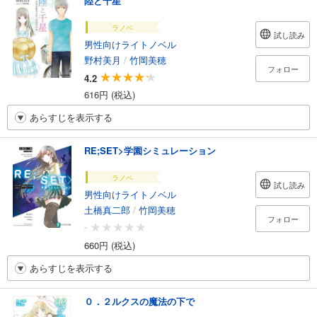
陸と千星
ラノベ
試し読み
男性向けライトノベル
野村美月
/
竹岡美穂
フォロー
4.2
616円 (税込)
あらすじを表示する
RE;SET>学園シミュレーション
ラノベ
試し読み
男性向けライトノベル
土橋真二郎
/
竹岡美穂
フォロー
-
660円 (税込)
あらすじを表示する
０．２ルクスの魔法の下で