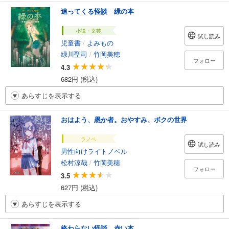
追ってくる怪談 緑の本
小説・文芸
試し読み
児童書
/
よみもの
緑川聖司
/
竹岡美穂
フォロー
4.3
682円 (税込)
あらすじを表示する
おはよう、愚か者。おやすみ、ボクの世界
ラノベ
試し読み
男性向けライトノベル
松村涼哉
/
竹岡美穂
フォロー
3.5
627円 (税込)
あらすじを表示する
終わらない怪談 赤い本