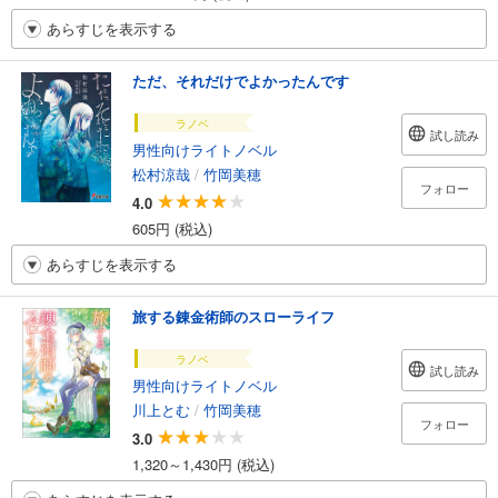
あらすじを表示する
ただ、それだけでよかったんです
ラノベ
試し読み
男性向けライトノベル
松村涼哉
/
竹岡美穂
フォロー
4.0
605円 (税込)
あらすじを表示する
旅する錬金術師のスローライフ
ラノベ
試し読み
男性向けライトノベル
川上とむ
/
竹岡美穂
フォロー
3.0
1,320～1,430円 (税込)