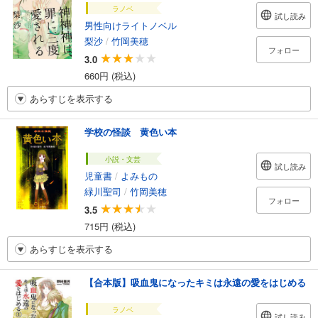
ラノベ
試し読み
男性向けライトノベル
梨沙
/
竹岡美穂
フォロー
3.0
660円 (税込)
あらすじを表示する
学校の怪談 黄色い本
小説・文芸
試し読み
児童書
/
よみもの
緑川聖司
/
竹岡美穂
フォロー
3.5
715円 (税込)
あらすじを表示する
【合本版】吸血鬼になったキミは永遠の愛をはじめる
ラノベ
試し読み