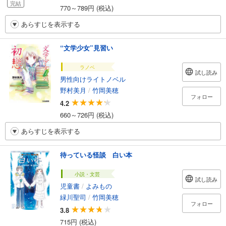
完結
770～789円 (税込)
あらすじを表示する
“文学少女”見習い
ラノベ
試し読み
男性向けライトノベル
野村美月
/
竹岡美穂
フォロー
4.2
660～726円 (税込)
あらすじを表示する
待っている怪談 白い本
小説・文芸
試し読み
児童書
/
よみもの
緑川聖司
/
竹岡美穂
フォロー
3.8
715円 (税込)