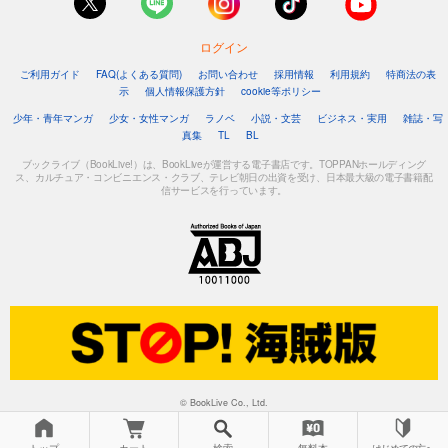
ログイン
ご利用ガイド
FAQ(よくある質問)
お問い合わせ
採用情報
利用規約
特商法の表
示
個人情報保護方針
cookie等ポリシー
少年・青年マンガ
少女・女性マンガ
ラノベ
小説・文芸
ビジネス・実用
雑誌・写
真集
TL
BL
ブックライブ（BookLive!）は、BookLiveが運営する電子書店です。TOPPANホールディング
ス、カルチュア・コンビニエンス・クラブ、テレビ朝日の出資を受け、日本最大級の電子書籍配
信サービスを行っています。
© BookLive Co., Ltd.