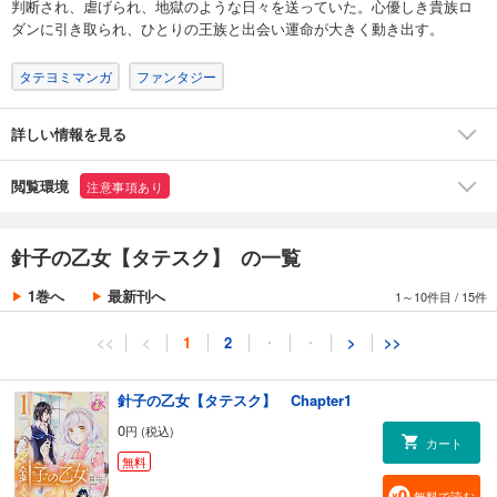
判断され、虐げられ、地獄のような日々を送っていた。心優しき貴族ロ
ダンに引き取られ、ひとりの王族と出会い運命が大きく動き出す。
タテヨミマンガ
ファンタジー
詳しい情報を見る
閲覧環境
注意事項あり
針子の乙女【タテスク】 の一覧
1巻へ
最新刊へ
1～10件目
/
15件
<<
<
1
2
・
・
>
>>
針子の乙女【タテスク】 Chapter1
0
円 (税込)
カート
無料
無料で読む