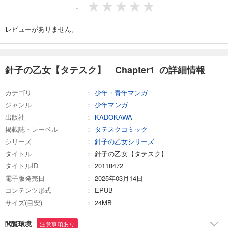
66
円 (税込)
-
カート
レビューがありません。
試し読み
あらすじを表示する
針子の乙女【タテスク】 Chapter15
針子の乙女【タテスク】 Chapter1 の詳細情報
66
円 (税込)
カート
カテゴリ
少年・青年マンガ
ジャンル
少年マンガ
試し読み
出版社
あらすじを表示する
KADOKAWA
掲載誌・レーベル
タテスクコミック
シリーズ
針子の乙女シリーズ
タイトル
針子の乙女【タテスク】
タイトルID
20118472
電子版発売日
2025年03月14日
コンテンツ形式
EPUB
サイズ(目安)
24MB
閲覧環境
注意事項あり