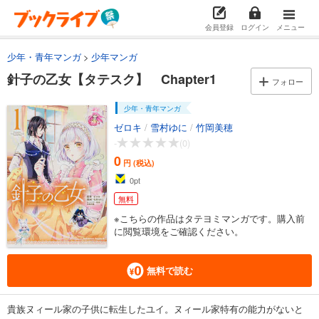
会員登録
ログイン
メニュー
少年・青年マンガ
少年マンガ
針子の乙女【タテスク】 Chapter1
フォロー
少年・青年マンガ
ゼロキ
/
雪村ゆに
/
竹岡美穂
-
(0)
0
円 (税込)
0
pt
無料
※こちらの作品はタテヨミマンガです。購入前
に閲覧環境をご確認ください。
無料で読む
貴族ヌィール家の子供に転生したユイ。ヌィール家特有の能力がないと