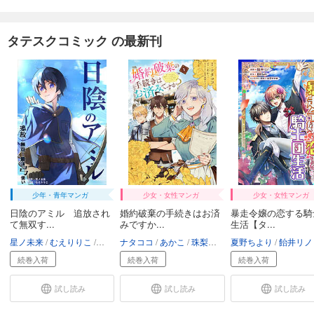
タテスクコミック の最新刊
少年・青年マンガ
少女・女性マンガ
少女・女性マンガ
日陰のアミル 追放され
婚約破棄の手続きはお済
暴走令嬢の恋する騎
て無双す...
みですか...
生活【タ...
星ノ未来
むえりりこ
フーモア
ナタココ
あかこ
珠梨やすゆき
夏野ちより
飴井リノ
続巻入荷
続巻入荷
続巻入荷
試し読み
試し読み
試し読み