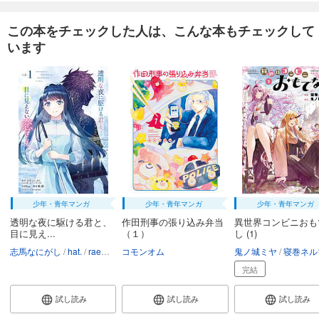
この本をチェックした人は、こんな本もチェックして
います
少年・青年マンガ
少年・青年マンガ
少年・青年マンガ
透明な夜に駆ける君と、
作田刑事の張り込み弁当
異世界コンビニおも
目に見え...
（１）
し (1)
志馬なにがし
hat.
raemz
敷誠一
コモンオム
鬼ノ城ミヤ
寝巻ネル
完結
試し読み
試し読み
試し読み