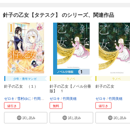
針子の乙女【タテスク】 のシリーズ、関連作品
少年・青年マンガ
ラノベ
ラノベ
針子の乙女 （１）
針子の乙女【ノベル分冊
針子の乙女
版】 1
ゼロキ
雪村ゆに
竹岡美穂
ゼロキ
竹岡美穂
ゼロキ
竹岡美穂
値引き
無料
値引き
試し読み
試し読み
試し読み