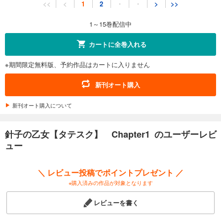
<<
<
1
2
・
・
>
>>
66
円 (税込)
カート
1～15巻配信中
試し読み
カートに全巻入れる
あらすじを表示する
※期間限定無料版、予約作品はカートに入りません
針子の乙女【タテスク】 Chapter12
66
円 (税込)
新刊オート購入
カート
新刊オート購入について
試し読み
あらすじを表示する
針子の乙女【タテスク】 Chapter1 のユーザーレビ
針子の乙女【タテスク】 Chapter13
ュー
66
円 (税込)
カート
＼ レビュー投稿でポイントプレゼント ／
※購入済みの作品が対象となります
試し読み
あらすじを表示する
レビューを書く
針子の乙女【タテスク】 Chapter14