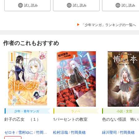
試し読み
試し読み
試し読み
「少年マンガ」ランキングの一覧へ
作者のこれもおすすめ
少年・青年マンガ
ラノベ
小説・文芸
針子の乙女 （１）
1パーセントの教室
色のない怪談 怖い
ゼロキ
雪村ゆに
竹岡美穂
松村涼哉
竹岡美穂
緑川聖司
竹岡美穂