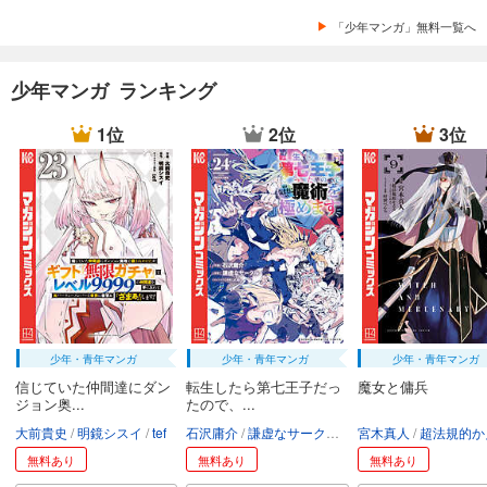
「少年マンガ」無料一覧へ
少年マンガ ランキング
1位
2位
3位
少年・青年マンガ
少年・青年マンガ
少年・青年マンガ
信じていた仲間達にダン
転生したら第七王子だっ
魔女と傭兵
ジョン奥...
たので、...
大前貴史
明鏡シスイ
tef
石沢庸介
謙虚なサークル
メル。
宮木真人
超法規的かえ
無料あり
無料あり
無料あり