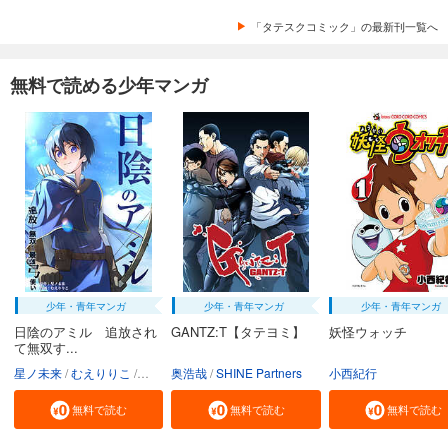
「タテスクコミック」の最新刊一覧へ
無料で読める少年マンガ
少年・青年マンガ
少年・青年マンガ
少年・青年マンガ
日陰のアミル 追放され
GANTZ:T【タテヨミ】
妖怪ウォッチ
て無双す...
星ノ未来
むえりりこ
フーモア
奥浩哉
SHINE Partners
小西紀行
無料で読む
無料で読む
無料で読む